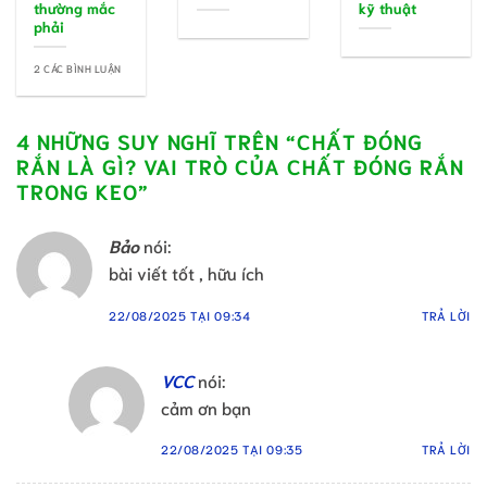
thường mắc
kỹ thuật
phải
2 CÁC BÌNH LUẬN
4 NHỮNG SUY NGHĨ TRÊN “
CHẤT ĐÓNG
RẮN LÀ GÌ? VAI TRÒ CỦA CHẤT ĐÓNG RẮN
TRONG KEO
”
Bảo
nói:
bài viết tốt , hữu ích
22/08/2025 TẠI 09:34
TRẢ LỜI
VCC
nói:
cảm ơn bạn
22/08/2025 TẠI 09:35
TRẢ LỜI