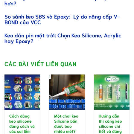
hơn?
So sánh keo SBS và Epoxy: Lý do nâng cấp V-
BOND của VCC
Keo dán pin mặt trời: Chọn Keo Silicone, Acrylic
hay Epoxy?
CÁC BÀI VIẾT LIÊN QUAN
Cách dùng
Một chai keo
Hướng dẫn
keo silicone
Silicone bắn
thi công keo
đúng cách và
được bao
silicone chi
các sai lầm
nhiêu mét?
tiết và đúng