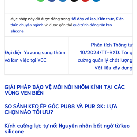
Mục nhập này đã được đăng trong
Hỏi đáp về keo
,
Kiến thức
,
Kiến
thức chuyên ngành
và được gắn thẻ
quá trình đóng rắn keo
silicone
.
Phân tích Thông tư
Đại diện Yuwang sang thăm
10/2024/TT-BXD: Tăng
và làm việc tại VCC
cường quản lý chất lượng
Vật liệu xây dựng
GIẢI PHÁP BẢO VỆ MỐI NỐI NHÔM KÍNH TẠI CÁC
VÙNG VEN BIỂN
SO SÁNH KEO ÉP GÓC PU88 VÀ PUR 2K: LỰA
CHỌN NÀO TỐI ƯU?
Kính cường lực tự nổ: Nguyên nhân bất ngờ từ keo
silicone