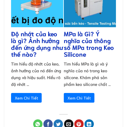
Độ nhớt của keo
MPa là Gì? Ý
là gì? Ảnh hưởng
nghĩa của thông
đến ứng dụng như
số MPa trong Keo
thế nào?
Silicone
Tìm hiểu độ nhớt của keo,
Tìm hiểu MPa là gì và ý
ảnh hưởng của nó đến ứng
nghĩa của nó trong keo
dụng và hiệu suất. Hiểu rõ
silicone. Khám phá sản
độ nhớt …
phẩm keo silicone chất …
Xem Chi Tiết
Xem Chi Tiết