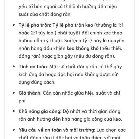
yếu tố bên ngoài có thể ảnh hưởng đến hiệu
suất của chất đóng rắn.
T
ỷ lệ pha trộn:
Tỷ lệ pha trộn keo
(thường là 1:1
hoặc 2:1 tùy loại) phải tuyệt đối chính xác theo
hướng dẫn kỹ thuật. Sai lệch tỷ lệ này là nguyên
nhân hàng đầu khiến
keo không khô
(nếu thiếu
đóng rắn) hoặc giòn gãy (nếu dư đóng rắn).
Tính an toàn
: Một số chất đóng rắn có thể gây
kích ứng da hoặc độc hại nếu không được sử
dụng đúng cách.
Giá thành
: Cần cân nhắc giữa hiệu suất và chi
phí.
Khả năng gia công
: Độ nhớt và thời gian đóng
rắn ảnh hưởng đến khả năng gia công của keo.
Yêu cầu về an toàn và môi trường
: Lựa chọn các
chất đóng rắn ít độc hại và thân thiện với môi