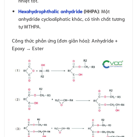
nhiệt tốt.
Hexahydrophthalic anhydride
(HHPA)
: Một
anhydride cycloaliphatic khác, có tính chất tương
tự MTHPA.
Công thức phản ứng (đơn giản hóa): Anhydride +
Epoxy → Ester