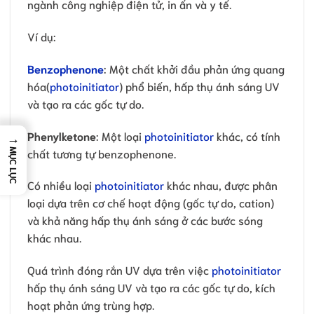
ngành công nghiệp điện tử, in ấn và y tế.
Ví dụ:
Benzophenone
: Một chất khởi đầu phản ứng quang
hóa(
photoinitiator
) phổ biến, hấp thụ ánh sáng UV
và tạo ra các gốc tự do.
Phenylketone
: Một loại
photoinitiator
khác, có tính
→
chất tương tự benzophenone.
MỤC LỤC
Có nhiều loại
photoinitiator
khác nhau, được phân
loại dựa trên cơ chế hoạt động (gốc tự do, cation)
và khả năng hấp thụ ánh sáng ở các bước sóng
khác nhau.
Quá trình đóng rắn UV dựa trên việc
photoinitiator
hấp thụ ánh sáng UV và tạo ra các gốc tự do, kích
hoạt phản ứng trùng hợp.