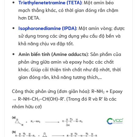
Triethylenetetramine (TETA)
: Một amin béo
mạch thẳng khác, có thời gian đóng rắn chậm
hơn DETA.
Isophoronediamine (IPDA)
: Một amin vòng; được
sử dụng trong các ứng dụng yêu cầu độ bền và
khả năng chịu va đập tốt.
Amin biến tính (Amine adducts
): Sản phẩm của
phản ứng giữa amin và epoxy hoặc các chất
khác. Giúp cải thiện tính chất như độ nhớt, thời
gian đóng rắn, khả năng tương thích,…
Công thức phản ứng (đơn giản hóa): R-NH₂ + Epoxy
→ R-NH-CH₂-CH(OH)-R’. (Trong đó R và R’ là các
nhóm hữu cơ)