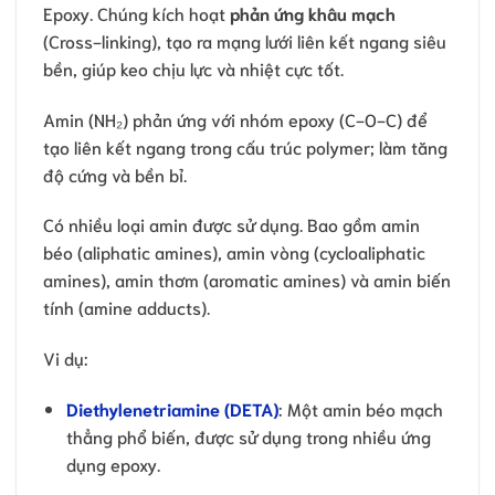
Epoxy. Chúng kích hoạt
phản ứng khâu mạch
(Cross-linking), tạo ra mạng lưới liên kết ngang siêu
bền, giúp keo chịu lực và nhiệt cực tốt.
Amin (NH₂) phản ứng với nhóm epoxy (C-O-C) để
tạo liên kết ngang trong cấu trúc polymer; làm tăng
độ cứng và bền bỉ.
Có nhiều loại amin được sử dụng. Bao gồm amin
béo (aliphatic amines), amin vòng (cycloaliphatic
amines), amin thơm (aromatic amines) và amin biến
tính (amine adducts).
Vi dụ:
Diethylenetriamine (DETA)
: Một amin béo mạch
thẳng phổ biến, được sử dụng trong nhiều ứng
dụng epoxy.