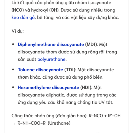
Là kết quả của phản ứng giữa nhóm isocyanate
(NCO) và hydroxyl (OH). Được sử dụng nhiều trong
keo dán gỗ
, bê tông, và các vật liệu xây dựng khác.
Ví dụ:
Diphenylmethane diisocyanate
(MDI)
: Một
diisocyanate thơm được sử dụng rộng rãi trong
sản xuất
polyurethane
.
Toluene diisocyanate
(TDI)
: Một diisocyanate
thơm khác, cũng được sử dụng phổ biến.
Hexamethylene diisocyanate
(HDI)
: Một
diisocyanate aliphatic, được sử dụng trong các
ứng dụng yêu cầu khả năng chống tia UV tốt.
Công thức phản ứng (đơn giản hóa): R-NCO + R’-OH
→ R-NH-COO-R’ (Urethane)