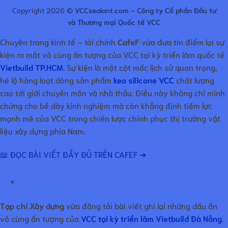
Copyright 2026 ©
VCCsealant.com - Công ty Cổ phần Đầu tư
và Thương mại Quốc tế VCC
Chuyên trang kinh tế – tài chính
CafeF
vừa đưa tin điểm lại sự
kiện ra mắt vô cùng ấn tượng của VCC tại kỳ triển lãm quốc tế
Vietbuild TP.HCM
. Sự kiện là một cột mốc lịch sử quan trọng,
hé lộ hàng loạt dòng sản phẩm
keo silicone VCC
chất lượng
cao tới giới chuyên môn và nhà thầu. Điều này không chỉ minh
chứng cho bề dày kinh nghiệm mà còn khẳng định tiềm lực
mạnh mẽ của VCC trong chiến lược chinh phục thị trường vật
liệu xây dựng phía Nam.
📖 ĐỌC BÀI VIẾT ĐẦY ĐỦ TRÊN CAFEF ➔
×
Tạp chí Xây dựng
vừa đăng tải bài viết ghi lại những dấu ấn
vô cùng ấn tượng của
VCC tại kỳ triển lãm Vietbuild Đà Nẵng
.