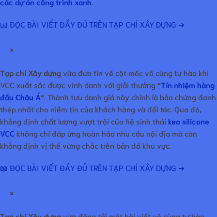
các dự án công trình xanh
.
📖 ĐỌC BÀI VIẾT ĐẦY ĐỦ TRÊN TẠP CHÍ XÂY DỰNG ➔
×
Tạp chí Xây dựng
vừa đưa tin về cột mốc vô cùng tự hào khi
VCC xuất sắc được vinh danh với giải thưởng
“
Tín nhiệm hàng
đầu Châu Á
“
. Thành tựu danh giá này chính là bảo chứng đanh
thép nhất cho niềm tin của khách hàng và đối tác. Qua đó,
khẳng định chất lượng vượt trội của hệ sinh thái
keo silicone
VCC
không chỉ đáp ứng hoàn hảo nhu cầu nội địa mà còn
khẳng định vị thế vững chắc trên bản đồ khu vực.
📖 ĐỌC BÀI VIẾT ĐẦY ĐỦ TRÊN TẠP CHÍ XÂY DỰNG ➔
×
Tạp chí Xây dựng
vừa đăng tải một bài viết vô cùng tự hào