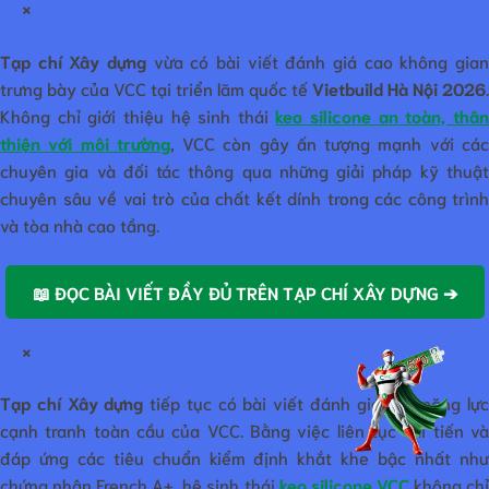
×
Tạp chí Xây dựng
vừa có bài viết đánh giá cao không gian
trưng bày của VCC tại triển lãm quốc tế
Vietbuild Hà Nội 2026
.
Không chỉ giới thiệu hệ sinh thái
keo silicone an toàn, thâ
thiện với môi trường
, VCC còn gây ấn tượng mạnh với cá
chuyên gia và đối tác thông qua những giải pháp kỹ thuật
chuyên sâu về vai trò của chất kết dính trong các công trình
và tòa nhà cao tầng.
📖 ĐỌC BÀI VIẾT ĐẦY ĐỦ TRÊN TẠP CHÍ XÂY DỰNG ➔
×
Tạp chí Xây dựng
tiếp tục có bài viết đánh giá cao năng lự
cạnh tranh toàn cầu của VCC. Bằng việc liên tục cải tiến và
đáp ứng các tiêu chuẩn kiểm định khắt khe bậc nhất như
chứng nhận French A+, hệ sinh thái
keo silicone VCC
không ch