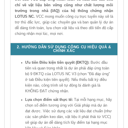
chí về vật liệu bền vững cũng như chất lượng môi
trường trong nhà (IAQ) của hệ thống chứng nhận
LOTUS NC.
VCC mong muốn công cụ trực tuyến này sẽ là
trợ thủ đắc lực, giúp các chuyên gia và ban quản lý dự án
dễ dàng tính toán, lựa chọn vật liệu và theo dõi tiến độ cấp
chứng nhận mọi lúc, mọi nơi.
2. HƯỚNG DẪN SỬ DỤNG CÔNG CỤ HIỆU QUẢ &
CHÍNH XÁC
Ưu tiên Điều kiện tiên quyết (ĐKTQ):
Bước đầu
tiên và quan trọng nhất là dự án phải đáp ứng toàn
bộ 9 ĐKTQ của LOTUS NC V3 (chọn "Đã đáp ứng"
ở tab Điều kiện tiên quyết). Nếu thiếu bất kỳ điều
kiện nào, công trình sẽ tự động bị đánh giá là
KHÔNG ĐẠT chứng nhận.
Lựa chọn điểm sát thực tế:
Tại mỗi hạng mục, hãy
chọn số điểm tương ứng với Giải pháp mà dự án
đạt được. Việc sử dụng các vật liệu đạt chuẩn (như
các sản phẩm keo dán, vật liệu ít phát thải từ VCC)
sẽ giúp dự án dễ dàng tích lũy điểm tại hạng mục