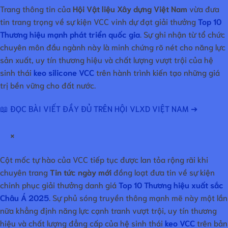
Trang thông tin của
Hội Vật liệu Xây dựng Việt Nam
vừa đưa
tin trang trọng về sự kiện VCC vinh dự đạt giải thưởng
Top 10
Thương hiệu mạnh phát triển quốc gia
. Sự ghi nhận từ tổ chức
chuyên môn đầu ngành này là minh chứng rõ nét cho năng lực
sản xuất, uy tín thương hiệu và chất lượng vượt trội của hệ
sinh thái
keo silicone VCC
trên hành trình kiến tạo những giá
trị bền vững cho đất nước.
📖 ĐỌC BÀI VIẾT ĐẦY ĐỦ TRÊN HỘI VLXD VIỆT NAM ➔
×
Cột mốc tự hào của VCC tiếp tục được lan tỏa rộng rãi khi
chuyên trang
Tin tức ngày mới
đồng loạt đưa tin về sự kiện
chinh phục giải thưởng danh giá
Top 10 Thương hiệu xuất sắc
Châu Á 2025
. Sự phủ sóng truyền thông mạnh mẽ này một lần
nữa khẳng định năng lực cạnh tranh vượt trội, uy tín thương
hiệu và chất lượng đẳng cấp của hệ sinh thái
keo VCC
trên bản