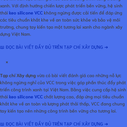
xanh. Với định hướng chiến lược phát triển bền vững, hệ sinh
thái
keo silicone VCC
không ngừng được cải tiến để đáp ứng
các tiêu chuẩn khắt khe về an toàn sức khỏe và bảo vệ môi
trường, chung tay kiến tạo một tương lai xanh cho ngành xây
dựng Việt Nam.
📖 ĐỌC BÀI VIẾT ĐẦY ĐỦ TRÊN TẠP CHÍ XÂY DỰNG ➔
×
Tạp chí Xây dựng
vừa có bài viết đánh giá cao những nỗ lực
không ngừng nghỉ của VCC trong việc góp phần thúc đẩy phát
triển công trình xanh tại Việt Nam. Bằng việc cung cấp hệ sinh
thái
keo silicone VCC
chất lượng cao, đáp ứng mọi tiêu chuẩn
khắt khe về an toàn và lượng phát thải thấp, VCC đang chung
tay kiến tạo nên những công trình bền vững cho tương lai.
📖 ĐỌC BÀI VIẾT ĐẦY ĐỦ TRÊN TẠP CHÍ XÂY DỰNG ➔