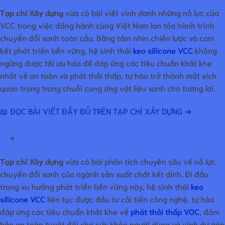
Tạp chí Xây dựng
vừa có bài viết vinh danh những nỗ lực của
VCC trong việc đồng hành cùng Việt Nam lan tỏa hành trình
chuyển đổi xanh toàn cầu. Bằng tầm nhìn chiến lược và cam
kết phát triển bền vững, hệ sinh thái
keo silicone VCC
không
ngừng được tối ưu hóa để đáp ứng các tiêu chuẩn khắt khe
nhất về an toàn và phát thải thấp, tự hào trở thành mắt xích
quan trọng trong chuỗi cung ứng vật liệu xanh cho tương lai.
📖 ĐỌC BÀI VIẾT ĐẦY ĐỦ TRÊN TẠP CHÍ XÂY DỰNG ➔
×
Tạp chí Xây dựng
vừa có bài phân tích chuyên sâu về nỗ lực
chuyển đổi xanh của ngành sản xuất chất kết dính. Đi đầu
trong xu hướng phát triển bền vững này, hệ sinh thái
keo
silicone VCC
liên tục được đầu tư cải tiến công nghệ, tự hào
đáp ứng các tiêu chuẩn khắt khe về
phát thải thấp VOC
, đảm
bảo an toàn tuyệt đối cho sức khỏe người dùng và vinh dự góp