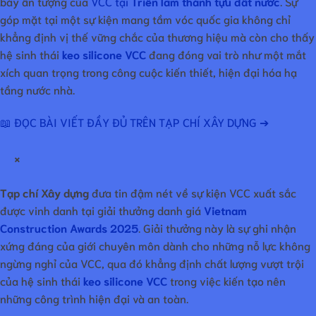
bày ấn tượng của
VCC tại
Triển lãm thành tựu đất nước
. Sự
góp mặt tại một sự kiện mang tầm vóc quốc gia không chỉ
khẳng định vị thế vững chắc của thương hiệu mà còn cho thấy
hệ sinh thái
keo silicone VCC
đang đóng vai trò như một mắt
xích quan trọng trong công cuộc kiến thiết, hiện đại hóa hạ
tầng nước nhà.
📖 ĐỌC BÀI VIẾT ĐẦY ĐỦ TRÊN TẠP CHÍ XÂY DỰNG ➔
×
Tạp chí Xây dựng
đưa tin đậm nét về sự kiện VCC xuất sắc
được vinh danh tại giải thưởng danh giá
Vietnam
Construction Awards 2025
. Giải thưởng này là sự ghi nhận
xứng đáng của giới chuyên môn dành cho những nỗ lực không
ngừng nghỉ của VCC, qua đó khẳng định chất lượng vượt trội
của hệ sinh thái
keo silicone VCC
trong việc kiến tạo nên
những công trình hiện đại và an toàn.