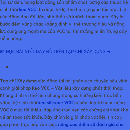
Tại sự kiện, hàng loạt dòng sản phẩm chất lượng cao thuộc hệ
sinh thái
keo VCC
đã được hé lộ, thu hút sự quan tâm đặc biệt
của đông đảo đối tác, nhà thầu và khách tham quan. Đây là
bước đệm vững chắc khẳng định vị thế thương hiệu và năng
lực cung ứng mạnh mẽ của VCC tại thị trường miền Trung đầy
tiềm năng.
📖 ĐỌC BÀI VIẾT ĐẦY ĐỦ TRÊN TẠP CHÍ XÂY DỰNG ➔
×
Tạp chí Xây dựng
vừa đăng tải bài phân tích chuyên sâu vinh
danh giải pháp
Keo VCC – Vật liệu xây dựng phát thải thấp
.
Khẳng định vị thế tiên phong trong xu hướng kiến trúc bền
vững, hệ sinh thái
keo silicone VCC
tự hào duy trì hàm lượng
VOC ở mức tối thiểu, đáp ứng trọn vẹn các chứng chỉ khắt khe
về an toàn sức khỏe. Đây chính là giải pháp vật liệu tin cậy,
góp phần trực tiếp vào việc
nâng cao điểm số đánh giá cho