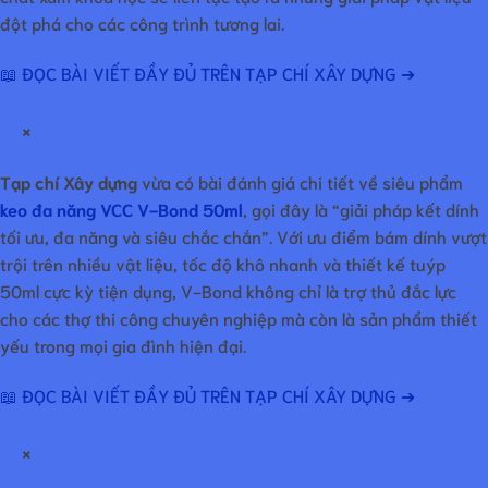
đột phá cho các công trình tương lai.
📖 ĐỌC BÀI VIẾT ĐẦY ĐỦ TRÊN TẠP CHÍ XÂY DỰNG ➔
×
Tạp chí Xây dựng
vừa có bài đánh giá chi tiết về siêu phẩm
keo đa năng VCC V-Bond 50ml
, gọi đây là “giải pháp kết dính
tối ưu, đa năng và siêu chắc chắn”. Với ưu điểm bám dính vượt
trội trên nhiều vật liệu, tốc độ khô nhanh và thiết kế tuýp
50ml cực kỳ tiện dụng, V-Bond không chỉ là trợ thủ đắc lực
cho các thợ thi công chuyên nghiệp mà còn là sản phẩm thiết
yếu trong mọi gia đình hiện đại.
📖 ĐỌC BÀI VIẾT ĐẦY ĐỦ TRÊN TẠP CHÍ XÂY DỰNG ➔
×