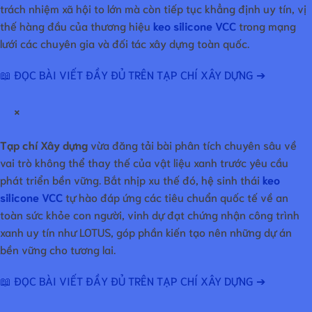
trách nhiệm xã hội to lớn mà còn tiếp tục khẳng định uy tín, vị
thế hàng đầu của thương hiệu
keo silicone VCC
trong mạng
lưới các chuyên gia và đối tác xây dựng toàn quốc.
📖 ĐỌC BÀI VIẾT ĐẦY ĐỦ TRÊN TẠP CHÍ XÂY DỰNG ➔
×
Tạp chí Xây dựng
vừa đăng tải bài phân tích chuyên sâu về
vai trò không thể thay thế của vật liệu xanh trước yêu cầu
phát triển bền vững. Bắt nhịp xu thế đó, hệ sinh thái
keo
silicone VCC
tự hào đáp ứng các tiêu chuẩn quốc tế về an
toàn sức khỏe con người, vinh dự đạt chứng nhận công trình
xanh uy tín như LOTUS, góp phần kiến tạo nên những dự án
bền vững cho tương lai.
📖 ĐỌC BÀI VIẾT ĐẦY ĐỦ TRÊN TẠP CHÍ XÂY DỰNG ➔