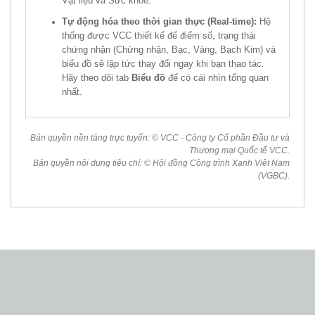
Vật liệu và Sức khỏe.
Tự động hóa theo thời gian thực (Real-time):
Hệ
thống được VCC thiết kế để điểm số, trạng thái
chứng nhận (Chứng nhận, Bạc, Vàng, Bạch Kim) và
biểu đồ sẽ lập tức thay đổi ngay khi bạn thao tác.
Hãy theo dõi tab
Biểu đồ
để có cái nhìn tổng quan
nhất.
Bản quyền nền tảng trực tuyến: © VCC - Công ty Cổ phần Đầu tư và
Thương mại Quốc tế VCC.
Bản quyền nội dung tiêu chí: © Hội đồng Công trình Xanh Việt Nam
(VGBC).