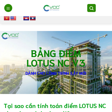
Chuyển
đến
nội
dung
BẢNG ĐIỂM
LOTUS NC V3
DÀNH CHO CÔNG TRÌNH XÂY MỚI
Tại sao cần tính toán điểm LOTUS NC