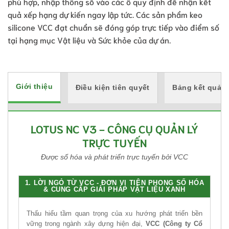
phù hợp, nhập thông số vào các ô quy định để nhận kết
quả xếp hạng dự kiến ngay lập tức. Các sản phẩm keo
silicone VCC đạt chuẩn sẽ đóng góp trực tiếp vào điểm số
tại hạng mục Vật liệu và Sức khỏe của dự án.
Giới thiệu
Điều kiện tiên quyết
Bảng kết quả
LOTUS NC V3 - CÔNG CỤ QUẢN LÝ
TRỰC TUYẾN
Được số hóa và phát triển trực tuyến bởi VCC
1. LỜI NGỎ TỪ VCC - ĐƠN VỊ TIÊN PHONG SỐ HÓA
& CUNG CẤP GIẢI PHÁP VẬT LIỆU XANH
Thấu hiểu tầm quan trọng của xu hướng phát triển bền
vững trong ngành xây dựng hiện đại,
VCC (Công ty Cổ