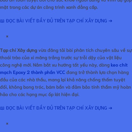
mặt trong các dự án công trình xanh đẳng cấp.
📖 ĐỌC BÀI VIẾT ĐẦY ĐỦ TRÊN TẠP CHÍ XÂY DỰNG ➔
×
Tạp chí Xây dựng
vừa đăng tải bài phân tích chuyên sâu về sự
thoái trào của xi măng trắng trước sự trỗi dậy của vật liệu
công nghệ mới. Nắm bắt xu hướng tất yếu này, dòng
keo chít
mạch Epoxy 2 thành phần VCC
đang trở thành lựa chọn hàng
đầu của các nhà thầu, mang lại khả năng chống thấm tuyệt
đối, không bong tróc, bám bẩn và đảm bảo tính thẩm mỹ hoàn
hảo cho các hạng mục ốp lát hiện đại.
📖 ĐỌC BÀI VIẾT ĐẦY ĐỦ TRÊN TẠP CHÍ XÂY DỰNG ➔
×