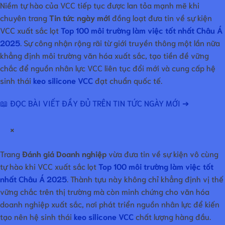
Niềm tự hào của VCC tiếp tục được lan tỏa mạnh mẽ khi
chuyên trang
Tin tức ngày mới
đồng loạt đưa tin về sự kiện
VCC xuất sắc lọt
Top 100 môi trường làm việc tốt nhất Châu Á
2025
. Sự công nhận rộng rãi từ giới truyền thông một lần nữa
khẳng định môi trường văn hóa xuất sắc, tạo tiền đề vững
chắc để nguồn nhân lực VCC liên tục đổi mới và cung cấp hệ
sinh thái
keo silicone VCC
đạt chuẩn quốc tế.
📖 ĐỌC BÀI VIẾT ĐẦY ĐỦ TRÊN TIN TỨC NGÀY MỚI ➔
×
Trang
Đánh giá Doanh nghiệp
vừa đưa tin về sự kiện vô cùng
tự hào khi VCC xuất sắc lọt
Top 100 môi trường làm việc tốt
nhất Châu Á 2025
. Thành tựu này không chỉ khẳng định vị thế
vững chắc trên thị trường mà còn minh chứng cho văn hóa
doanh nghiệp xuất sắc, nơi phát triển nguồn nhân lực để kiến
tạo nên hệ sinh thái
keo silicone VCC
chất lượng hàng đầu.