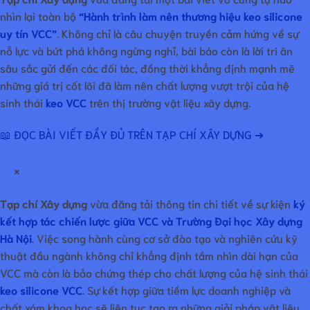
nhìn lại toàn bộ
“Hành trình làm nên thương hiệu keo silicone
uy tín VCC”
. Không chỉ là câu chuyện truyền cảm hứng về sự
nỗ lực và bứt phá không ngừng nghỉ, bài báo còn là lời tri ân
sâu sắc gửi đến các đối tác, đồng thời khẳng định mạnh mẽ
những giá trị cốt lõi đã làm nên chất lượng vượt trội của hệ
sinh thái
keo VCC
trên thị trường vật liệu xây dựng.
📖 ĐỌC BÀI VIẾT ĐẦY ĐỦ TRÊN TẠP CHÍ XÂY DỰNG ➔
×
Tạp chí Xây dựng
vừa đăng tải thông tin chi tiết về sự kiện
ký
kết hợp tác chiến lược giữa VCC và Trường Đại học Xây dựng
Hà Nội
. Việc song hành cùng cơ sở đào tạo và nghiên cứu kỹ
thuật đầu ngành không chỉ khẳng định tầm nhìn dài hạn của
VCC mà còn là bảo chứng thép cho chất lượng của hệ sinh thái
keo silicone VCC
. Sự kết hợp giữa tiềm lực doanh nghiệp và
chất xám khoa học sẽ liên tục tạo ra những giải pháp vật liệu