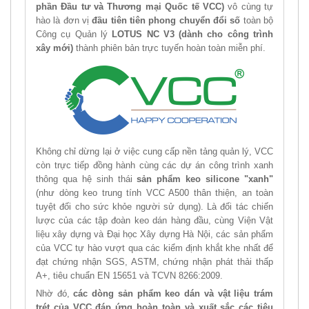
phần Đầu tư và Thương mại Quốc tế VCC)
vô cùng tự
hào là đơn vị
đầu tiên tiên phong chuyển đổi số
toàn bộ
Công cụ Quản lý
LOTUS NC V3 (dành cho công trình
xây mới)
thành phiên bản trực tuyến hoàn toàn miễn phí.
Không chỉ dừng lại ở việc cung cấp nền tảng quản lý, VCC
còn trực tiếp đồng hành cùng các dự án công trình xanh
thông qua hệ sinh thái
sản phẩm keo silicone "xanh"
(như dòng keo trung tính VCC A500 thân thiện, an toàn
tuyệt đối cho sức khỏe người sử dụng). Là đối tác chiến
lược của các tập đoàn keo dán hàng đầu, cùng Viện Vật
liệu xây dựng và Đại học Xây dựng Hà Nội, các sản phẩm
của VCC tự hào vượt qua các kiểm định khắt khe nhất để
đạt chứng nhận SGS, ASTM, chứng nhận phát thải thấp
A+, tiêu chuẩn EN 15651 và TCVN 8266:2009.
Nhờ đó,
các dòng sản phẩm keo dán và vật liệu trám
trét của VCC đáp ứng hoàn toàn và xuất sắc các tiêu