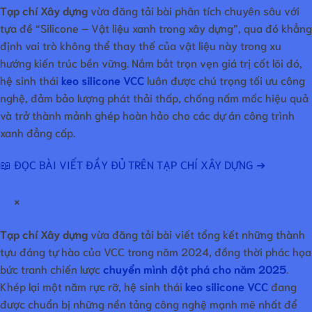
Tạp chí Xây dựng
vừa đăng tải bài phân tích chuyên sâu với
tựa đề “Silicone – Vật liệu xanh trong xây dựng”, qua đó khẳng
định vai trò không thể thay thế của vật liệu này trong xu
hướng kiến trúc bền vững. Nắm bắt trọn vẹn giá trị cốt lõi đó,
hệ sinh thái
keo silicone VCC
luôn được chú trọng tối ưu công
nghệ, đảm bảo lượng phát thải thấp, chống nấm mốc hiệu quả
và trở thành mảnh ghép hoàn hảo cho các dự án công trình
xanh đẳng cấp.
📖 ĐỌC BÀI VIẾT ĐẦY ĐỦ TRÊN TẠP CHÍ XÂY DỰNG ➔
×
Tạp chí Xây dựng
vừa đăng tải bài viết tổng kết những thành
tựu đáng tự hào của VCC trong năm 2024, đồng thời phác họa
bức tranh chiến lược
chuyển mình đột phá cho năm 2025
.
Khép lại một năm rực rỡ, hệ sinh thái
keo silicone VCC
đang
được chuẩn bị những nền tảng công nghệ mạnh mẽ nhất để