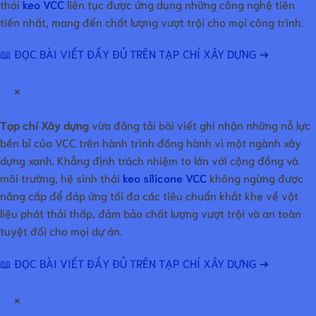
thái
keo VCC
liên tục được ứng dụng những công nghệ tiên
tiến nhất, mang đến chất lượng vượt trội cho mọi công trình.
📖 ĐỌC BÀI VIẾT ĐẦY ĐỦ TRÊN TẠP CHÍ XÂY DỰNG ➔
×
Tạp chí Xây dựng
vừa đăng tải bài viết ghi nhận những nỗ lực
bền bỉ của VCC trên hành trình đồng hành vì một ngành xây
dựng xanh. Khẳng định trách nhiệm to lớn với cộng đồng và
môi trường, hệ sinh thái
keo silicone VCC
không ngừng được
nâng cấp để đáp ứng tối đa các tiêu chuẩn khắt khe về vật
liệu phát thải thấp, đảm bảo chất lượng vượt trội và an toàn
tuyệt đối cho mọi dự án.
📖 ĐỌC BÀI VIẾT ĐẦY ĐỦ TRÊN TẠP CHÍ XÂY DỰNG ➔
×