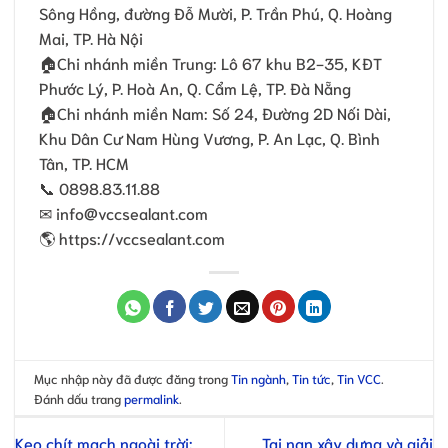
Sông Hồng, đường Đỗ Mười, P. Trần Phú, Q. Hoàng
Mai, TP. Hà Nội
🏠Chi nhánh miền Trung: Lô 67 khu B2-35, KĐT
Phước Lý, P. Hoà An, Q. Cẩm Lệ, TP. Đà Nẵng
🏠Chi nhánh miền Nam: Số 24, Ðường 2D Nối Dài,
Khu Dân Cư Nam Hùng Vương, P. An Lạc, Q. Bình
Tân, TP. HCM
📞 0898.83.11.88
✉ info@vccsealant.com
🌎 https://vccsealant.com
Mục nhập này đã được đăng trong
Tin ngành
,
Tin tức
,
Tin VCC
.
Đánh dấu trang
permalink
.
Keo chít mạch ngoài trời:
Tai nạn xây dựng và giải