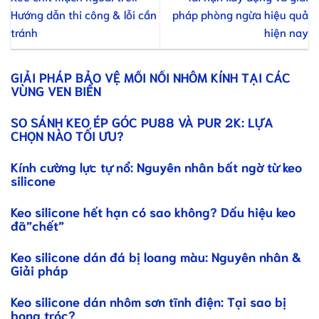
Hướng dẫn thi công & lỗi cần
pháp phòng ngừa hiệu quả
tránh
hiện nay
GIẢI PHÁP BẢO VỆ MỐI NỐI NHÔM KÍNH TẠI CÁC
VÙNG VEN BIỂN
SO SÁNH KEO ÉP GÓC PU88 VÀ PUR 2K: LỰA
CHỌN NÀO TỐI ƯU?
Kính cường lực tự nổ: Nguyên nhân bất ngờ từ keo
silicone
Keo silicone hết hạn có sao không? Dấu hiệu keo
đã”chết”
Keo silicone dán đá bị loang màu: Nguyên nhân &
Giải pháp
Keo silicone dán nhôm sơn tĩnh điện: Tại sao bị
bong tróc?