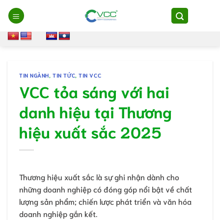
Chuyển
đến
nội
dung
TIN NGÀNH
,
TIN TỨC
,
TIN VCC
VCC tỏa sáng với hai
danh hiệu tại Thương
hiệu xuất sắc 2025
Thương hiệu xuất sắc là sự ghi nhận dành cho
những doanh nghiệp có đóng góp nổi bật về chất
lượng sản phẩm; chiến lược phát triển và văn hóa
doanh nghiệp gắn kết.