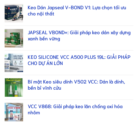
Keo Dán Japseal V-BOND V1: Lựa chọn tối ưu
cho nội thất
JAPSEAL VBOND+: Giải pháp keo dán xây dựng
xanh bền vững
KEO SILICONE VCC A500 PLUS 19L: GIẢI PHÁP
CHO DỰ ÁN LỚN
Bí mật Keo siêu dính V502 VCC: Dán là dính,
bền bỉ vĩnh cửu
VCC V868: Giải pháp keo lăn chống oxi hóa
nhôm