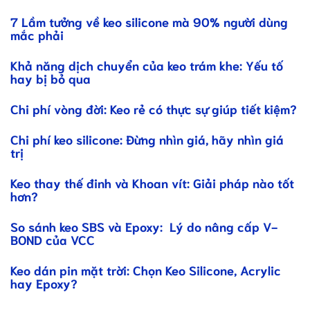
7 Lầm tưởng về keo silicone mà 90% người dùng
mắc phải
Khả năng dịch chuyển của keo trám khe: Yếu tố
hay bị bỏ qua
Chi phí vòng đời: Keo rẻ có thực sự giúp tiết kiệm?
Chi phí keo silicone: Đừng nhìn giá, hãy nhìn giá
trị
Keo thay thế đinh và Khoan vít: Giải pháp nào tốt
hơn?
So sánh keo SBS và Epoxy: Lý do nâng cấp V-
BOND của VCC
Keo dán pin mặt trời: Chọn Keo Silicone, Acrylic
hay Epoxy?