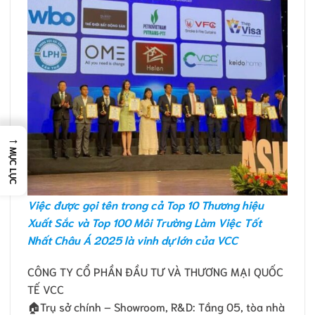
→
MỤC LỤC
Việc được gọi tên trong cả Top 10 Thương hiệu
Xuất Sắc và Top 100 Môi Trường Làm Việc Tốt
Nhất Châu Á 2025 là vinh dự lớn của VCC
CÔNG TY CỔ PHẦN ĐẦU TƯ VÀ THƯƠNG MẠI QUỐC
TẾ VCC
🏠Trụ sở chính – Showroom, R&D: Tầng 05, tòa nhà