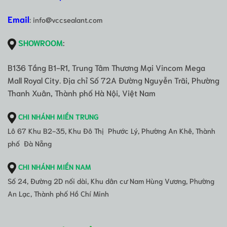
Email
: info@vccsealant.com
SHOWROOM
:
B136 Tầng B1-R1, Trung Tâm Thương Mại Vincom Mega
Mall Royal City. Địa chỉ Số 72A Đường Nguyễn Trãi, Phường
Thanh Xuân, Thành phố Hà Nội, Việt Nam
CHI NHÁNH MIỀN TRUNG
Lô 67 Khu B2-35, Khu Đô Thị Phước Lý, Phường An Khê, Thành
phố Đà Nẵng
CHI NHÁNH MIỀN NAM
Số 24, Đường 2D nối dài, Khu dân cư Nam Hùng Vương, Phường
An Lạc, Thành phố Hồ Chí Minh