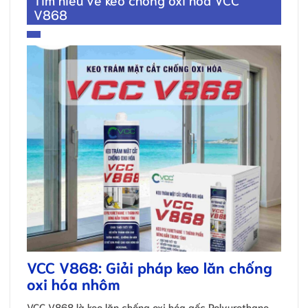
V868
VCC V868: Giải pháp keo lăn chống
oxi hóa nhôm
VCC V868 là keo lăn chống oxi hóa gốc Polyurethane,