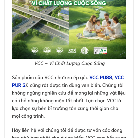
VCC – Vì Chất Lượng Cuộc Sống
Sản phẩm của VCC như keo ép góc
VCC PU88
,
VCC
PUR 2
K cũng rất được tin dùng ven biển. Chúng tôi
không ngừng nghiên cứu để mang lại những vật liệu
có khả năng kháng mặn tốt nhất. Lựa chọn VCC là
lựa chọn sự bền bỉ trường tồn cùng thời gian cho
mọi công trình.
Hãy liên hệ với chúng tôi để được tư vấn các dòng
keo phù hợp nhất cho dự án biển. VCC cam kết cung