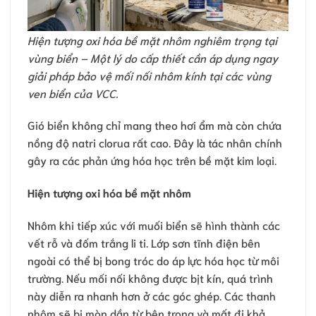
Hiện tượng oxi hóa bề mặt nhôm nghiêm trọng tại
vùng biển – Một lý do cấp thiết cần áp dụng ngay
giải pháp bảo vệ mối nối nhôm kính tại các vùng
ven biển của VCC.
Gió biển không chỉ mang theo hơi ẩm mà còn chứa
nồng độ natri clorua rất cao. Đây là tác nhân chính
gây ra các phản ứng hóa học trên bề mặt kim loại.
Hiện tượng oxi hóa bề mặt nhôm
Nhôm khi tiếp xúc với muối biển sẽ hình thành các
vết rỗ và đốm trắng li ti. Lớp sơn tĩnh điện bên
ngoài có thể bị bong tróc do áp lực hóa học từ môi
trường. Nếu mối nối không được bịt kín, quá trình
này diễn ra nhanh hơn ở các góc ghép. Các thanh
nhôm sẽ bị mòn dần từ bên trong và mất đi khả