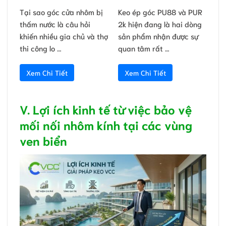
Tại sao góc cửa nhôm bị
Keo ép góc PU88 và PUR
thấm nước là câu hỏi
2k hiện đang là hai dòng
khiến nhiều gia chủ và thợ
sản phẩm nhận được sự
thi công lo …
quan tâm rất …
Xem Chi Tiết
Xem Chi Tiết
V. Lợi ích kinh tế từ việc bảo vệ
mối nối nhôm kính tại các vùng
ven biển