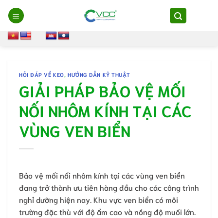
Chuyển
đến
nội
dung
HỎI ĐÁP VỀ KEO
,
HƯỚNG DẪN KỸ THUẬT
GIẢI PHÁP BẢO VỆ MỐI
NỐI NHÔM KÍNH TẠI CÁC
VÙNG VEN BIỂN
Bảo vệ mối nối nhôm kính tại các vùng ven biển
đang trở thành ưu tiên hàng đầu cho các công trình
nghỉ dưỡng hiện nay. Khu vực ven biển có môi
trường đặc thù với độ ẩm cao và nồng độ muối lớn.