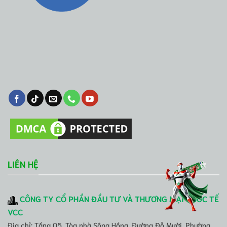
LIÊN HỆ
CÔNG TY CỔ PHẦN ĐẦU TƯ VÀ THƯƠNG MẠI QUỐC TẾ
VCC
Địa chỉ: Tầng 05, Tòa nhà Sông Hồng, Đường Đỗ Mười, Phường