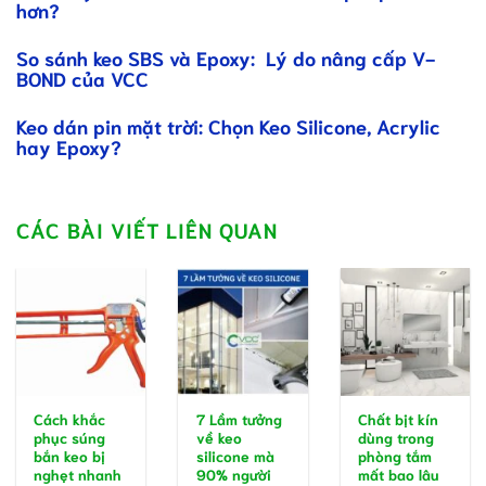
hơn?
So sánh keo SBS và Epoxy: Lý do nâng cấp V-
BOND của VCC
Keo dán pin mặt trời: Chọn Keo Silicone, Acrylic
hay Epoxy?
CÁC BÀI VIẾT LIÊN QUAN
Cách khắc
7 Lầm tưởng
Chất bịt kín
phục súng
về keo
dùng trong
bắn keo bị
silicone mà
phòng tắm
nghẹt nhanh
90% người
mất bao lâu