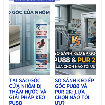
TẠI SAO GÓC
SO SÁNH KEO ÉP
CỬA NHÔM BỊ
GÓC PU88 VÀ
THẤM NƯỚC VÀ
PUR 2K: LỰA
GIẢI PHÁP KEO
CHỌN NÀO TỐI
PU88
ƯU?