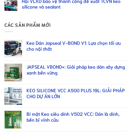
Hội VLXD bảo vệ thành công đề xuất TCVN keo
silicone và sealant
CÁC SẢN PHẨM MỚI
Keo Dán Japseal V-BOND V1: Lựa chọn tối ưu
cho nội thất
JAPSEAL VBOND+: Giải pháp keo dán xây dựng
xanh bền vững
KEO SILICONE VCC A500 PLUS 19L: GIẢI PHÁP
CHO DỰ ÁN LỚN
Bí mật Keo siêu dính V502 VCC: Dán là dính,
bền bỉ vĩnh cửu