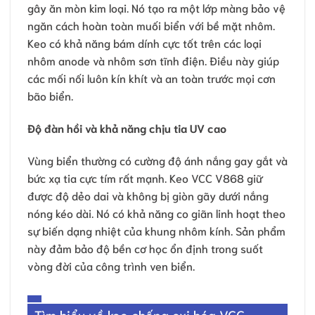
gây ăn mòn kim loại. Nó tạo ra một lớp màng bảo vệ
ngăn cách hoàn toàn muối biển với bề mặt nhôm.
Keo có khả năng bám dính cực tốt trên các loại
nhôm anode và nhôm sơn tĩnh điện. Điều này giúp
các mối nối luôn kín khít và an toàn trước mọi cơn
bão biển.
Độ đàn hồi và khả năng chịu tia UV cao
Vùng biển thường có cường độ ánh nắng gay gắt và
bức xạ tia cực tím rất mạnh. Keo VCC V868 giữ
được độ dẻo dai và không bị giòn gãy dưới nắng
nóng kéo dài. Nó có khả năng co giãn linh hoạt theo
sự biến dạng nhiệt của khung nhôm kính. Sản phẩm
này đảm bảo độ bền cơ học ổn định trong suốt
vòng đời của công trình ven biển.
Tìm hiểu về keo chống oxi hóa VCC