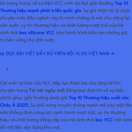
tin trang trọng về sự kiện VCC vinh dự đạt giải thưởng
Top 10
Thương hiệu mạnh phát triển quốc gia
. Sự ghi nhận từ tổ chức
chuyên môn đầu ngành này là minh chứng rõ nét cho năng lực
sản xuất, uy tín thương hiệu và chất lượng vượt trội của hệ
sinh thái
keo silicone VCC
trên hành trình kiến tạo những giá
trị bền vững cho đất nước.
📖 ĐỌC BÀI VIẾT ĐẦY ĐỦ TRÊN HỘI VLXD VIỆT NAM ➔
×
Cột mốc tự hào của VCC tiếp tục được lan tỏa rộng rãi khi
chuyên trang
Tin tức ngày mới
đồng loạt đưa tin về sự kiện
chinh phục giải thưởng danh giá
Top 10 Thương hiệu xuất sắc
Châu Á 2025
. Sự phủ sóng truyền thông mạnh mẽ này một lần
nữa khẳng định năng lực cạnh tranh vượt trội, uy tín thương
hiệu và chất lượng đẳng cấp của hệ sinh thái
keo VCC
trên bản
đồ vật liệu xây dựng khu vực.