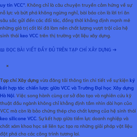
uy tín VCC”
. Không chỉ là câu chuyện truyền cảm hứng về sự
nỗ lực và bứt phá không ngừng nghỉ, bài báo còn là lời tri ân
sâu sắc gửi đến các đối tác, đồng thời khẳng định mạnh mẽ
những giá trị cốt lõi đã làm nên chất lượng vượt trội của hệ
sinh thái
keo VCC
trên thị trường vật liệu xây dựng.
📖 ĐỌC BÀI VIẾT ĐẦY ĐỦ TRÊN TẠP CHÍ XÂY DỰNG ➔
×
Tạp chí Xây dựng
vừa đăng tải thông tin chi tiết về sự kiện
ký
kết hợp tác chiến lược giữa VCC và Trường Đại học Xây dựng
Hà Nội
. Việc song hành cùng cơ sở đào tạo và nghiên cứu kỹ
thuật đầu ngành không chỉ khẳng định tầm nhìn dài hạn của
VCC mà còn là bảo chứng thép cho chất lượng của hệ sinh thái
keo silicone VCC
. Sự kết hợp giữa tiềm lực doanh nghiệp và
chất xám khoa học sẽ liên tục tạo ra những giải pháp vật liệu
đột phá cho các công trình tương lai.