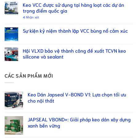
Keo VCC được sử dụng tại hàng loạt các dự án
trọng điểm quốc gia
4
Nhận xét
Sự kiện kỷ niệm thành lập VCC bùng nổ cảm xúc
Hội VLXD bảo vệ thành công đề xuất TCVN keo
silicone và sealant
CÁC SẢN PHẨM MỚI
Keo Dán Japseal V-BOND V1: Lựa chọn tối ưu
cho nội thất
JAPSEAL VBOND+: Giải pháp keo dán xây dựng
xanh bền vững