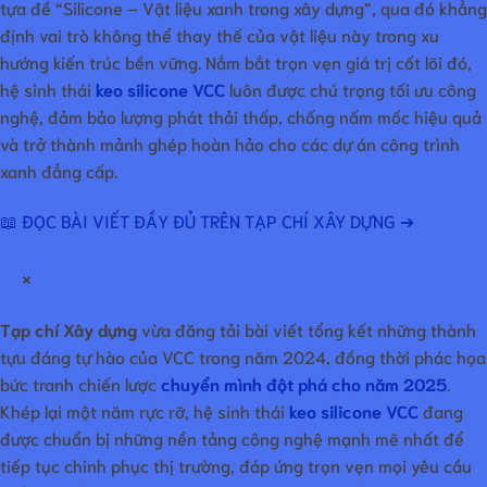
tựa đề “Silicone – Vật liệu xanh trong xây dựng”, qua đó khẳng
định vai trò không thể thay thế của vật liệu này trong xu
hướng kiến trúc bền vững. Nắm bắt trọn vẹn giá trị cốt lõi đó,
hệ sinh thái
keo silicone VCC
luôn được chú trọng tối ưu công
nghệ, đảm bảo lượng phát thải thấp, chống nấm mốc hiệu quả
và trở thành mảnh ghép hoàn hảo cho các dự án công trình
xanh đẳng cấp.
📖 ĐỌC BÀI VIẾT ĐẦY ĐỦ TRÊN TẠP CHÍ XÂY DỰNG ➔
×
Tạp chí Xây dựng
vừa đăng tải bài viết tổng kết những thành
tựu đáng tự hào của VCC trong năm 2024, đồng thời phác họa
bức tranh chiến lược
chuyển mình đột phá cho năm 2025
.
Khép lại một năm rực rỡ, hệ sinh thái
keo silicone VCC
đang
được chuẩn bị những nền tảng công nghệ mạnh mẽ nhất để
tiếp tục chinh phục thị trường, đáp ứng trọn vẹn mọi yêu cầu