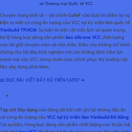
và Thương mại Quốc tế VCC
Chuyên trang kinh tế – tài chính
CafeF
vừa đưa tin điểm lại sự
kiện ra mắt vô cùng ấn tượng của VCC tại kỳ triển lãm quốc tế
Vietbuild TP.HCM
. Sự kiện là một cột mốc lịch sử quan trọng,
hé lộ hàng loạt dòng sản phẩm
keo silicone VCC
chất lượng
cao tới giới chuyên môn và nhà thầu. Điều này không chỉ minh
chứng cho bề dày kinh nghiệm mà còn khẳng định tiềm lực
mạnh mẽ của VCC trong chiến lược chinh phục thị trường vật
liệu xây dựng phía Nam.
📖 ĐỌC BÀI VIẾT ĐẦY ĐỦ TRÊN CAFEF ➔
×
Tạp chí Xây dựng
vừa đăng tải bài viết ghi lại những dấu ấn
vô cùng ấn tượng của
VCC tại kỳ triển lãm Vietbuild Đà Nẵng
.
Tại sự kiện, hàng loạt dòng sản phẩm chất lượng cao thuộc hệ
sinh thái
keo VCC
đã được hé lộ, thu hút sự quan tâm đặc biệt