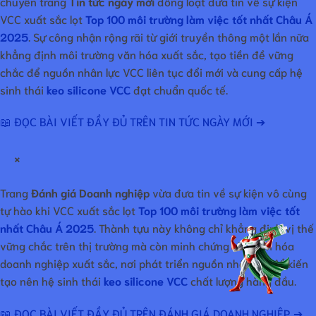
chuyên trang
Tin tức ngày mới
đồng loạt đưa tin về sự kiện
VCC xuất sắc lọt
Top 100 môi trường làm việc tốt nhất Châu Á
2025
. Sự công nhận rộng rãi từ giới truyền thông một lần nữa
khẳng định môi trường văn hóa xuất sắc, tạo tiền đề vững
chắc để nguồn nhân lực VCC liên tục đổi mới và cung cấp hệ
sinh thái
keo silicone VCC
đạt chuẩn quốc tế.
📖 ĐỌC BÀI VIẾT ĐẦY ĐỦ TRÊN TIN TỨC NGÀY MỚI ➔
×
Trang
Đánh giá Doanh nghiệp
vừa đưa tin về sự kiện vô cùng
tự hào khi VCC xuất sắc lọt
Top 100 môi trường làm việc tốt
nhất Châu Á 2025
. Thành tựu này không chỉ khẳng định vị thế
vững chắc trên thị trường mà còn minh chứng cho văn hóa
doanh nghiệp xuất sắc, nơi phát triển nguồn nhân lực để kiến
tạo nên hệ sinh thái
keo silicone VCC
chất lượng hàng đầu.
📖 ĐỌC BÀI VIẾT ĐẦY ĐỦ TRÊN ĐÁNH GIÁ DOANH NGHIỆP ➔