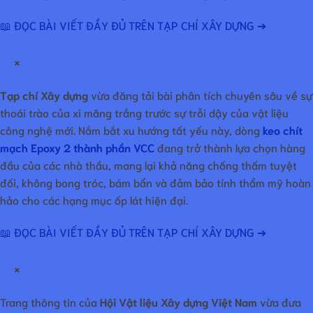
📖 ĐỌC BÀI VIẾT ĐẦY ĐỦ TRÊN TẠP CHÍ XÂY DỰNG ➔
×
Tạp chí Xây dựng
vừa đăng tải bài phân tích chuyên sâu về sự
thoái trào của xi măng trắng trước sự trỗi dậy của vật liệu
công nghệ mới. Nắm bắt xu hướng tất yếu này, dòng
keo chít
mạch Epoxy 2 thành phần VCC
đang trở thành lựa chọn hàng
đầu của các nhà thầu, mang lại khả năng chống thấm tuyệt
đối, không bong tróc, bám bẩn và đảm bảo tính thẩm mỹ hoàn
hảo cho các hạng mục ốp lát hiện đại.
📖 ĐỌC BÀI VIẾT ĐẦY ĐỦ TRÊN TẠP CHÍ XÂY DỰNG ➔
×
Trang thông tin của
Hội Vật liệu Xây dựng Việt Nam
vừa đưa