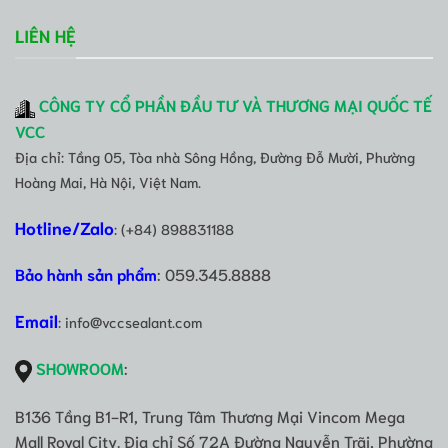
LIÊN HỆ
CÔNG TY CỔ PHẦN ĐẦU TƯ VÀ THƯƠNG MẠI QUỐC TẾ
VCC
Địa chỉ: Tầng 05, Tòa nhà Sông Hồng, Đường Đỗ Mười, Phường
Hoàng Mai, Hà Nội, Việt Nam.
Hotline/Zalo
: (+84) 898831188
Bảo hành sản phẩm
: 059.345.8888
Email
: info@vccsealant.com
SHOWROOM
:
B136 Tầng B1-R1, Trung Tâm Thương Mại Vincom Mega
Mall Royal City. Địa chỉ Số 72A Đường Nguyễn Trãi, Phường