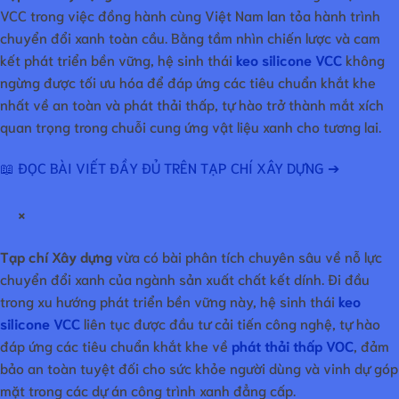
VCC trong việc đồng hành cùng Việt Nam lan tỏa hành trình
chuyển đổi xanh toàn cầu. Bằng tầm nhìn chiến lược và cam
kết phát triển bền vững, hệ sinh thái
keo silicone VCC
không
ngừng được tối ưu hóa để đáp ứng các tiêu chuẩn khắt khe
nhất về an toàn và phát thải thấp, tự hào trở thành mắt xích
quan trọng trong chuỗi cung ứng vật liệu xanh cho tương lai.
📖 ĐỌC BÀI VIẾT ĐẦY ĐỦ TRÊN TẠP CHÍ XÂY DỰNG ➔
×
Tạp chí Xây dựng
vừa có bài phân tích chuyên sâu về nỗ lực
chuyển đổi xanh của ngành sản xuất chất kết dính. Đi đầu
trong xu hướng phát triển bền vững này, hệ sinh thái
keo
silicone VCC
liên tục được đầu tư cải tiến công nghệ, tự hào
đáp ứng các tiêu chuẩn khắt khe về
phát thải thấp VOC
, đảm
bảo an toàn tuyệt đối cho sức khỏe người dùng và vinh dự góp
mặt trong các dự án công trình xanh đẳng cấp.