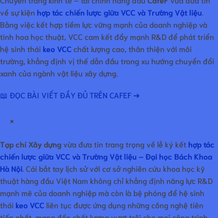
về sự kiện
hợp tác chiến lược giữa VCC và Trường Vật liệu
.
Bằng việc kết hợp tiềm lực vững mạnh của doanh nghiệp và
tinh hoa học thuật, VCC cam kết đẩy mạnh R&D để phát triển
hệ sinh thái
keo VCC
chất lượng cao, thân thiện với môi
trường, khẳng định vị thế dẫn đầu trong xu hướng chuyển đổi
xanh của ngành vật liệu xây dựng.
📖 ĐỌC BÀI VIẾT ĐẦY ĐỦ TRÊN CAFEF ➔
×
Tạp chí Xây dựng
vừa đưa tin trang trọng về lễ ký kết
hợp tác
chiến lược giữa VCC và Trường Vật liệu – Đại học Bách Khoa
Hà Nội
. Cái bắt tay lịch sử với cơ sở nghiên cứu khoa học kỹ
thuật hàng đầu Việt Nam không chỉ khẳng định năng lực R&D
mạnh mẽ của doanh nghiệp mà còn là bệ phóng để hệ sinh
thái
keo VCC
liên tục được ứng dụng những công nghệ tiên
tiến nhất, mang đến chất lượng vượt trội cho mọi công trình.