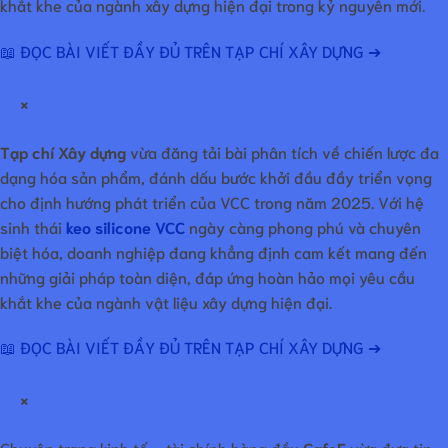
khắt khe của ngành xây dựng hiện đại trong kỷ nguyên mới.
📖 ĐỌC BÀI VIẾT ĐẦY ĐỦ TRÊN TẠP CHÍ XÂY DỰNG ➔
×
Tạp chí Xây dựng
vừa đăng tải bài phân tích về chiến lược đa
dạng hóa sản phẩm, đánh dấu bước khởi đầu đầy triển vọng
cho định hướng phát triển của VCC trong năm 2025. Với hệ
sinh thái
keo silicone VCC
ngày càng phong phú và chuyên
biệt hóa, doanh nghiệp đang khẳng định cam kết mang đến
những giải pháp toàn diện, đáp ứng hoàn hảo mọi yêu cầu
khắt khe của ngành vật liệu xây dựng hiện đại.
📖 ĐỌC BÀI VIẾT ĐẦY ĐỦ TRÊN TẠP CHÍ XÂY DỰNG ➔
×
Chuyên trang kinh tế – tài chính hàng đầu
CafeF
vừa đưa tin