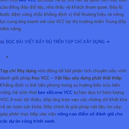
của đông đảo đối tác, nhà thầu và khách tham quan. Đây là
bước đệm vững chắc khẳng định vị thế thương hiệu và năng
lực cung ứng mạnh mẽ của VCC tại thị trường miền Trung đầy
tiềm năng.
📖 ĐỌC BÀI VIẾT ĐẦY ĐỦ TRÊN TẠP CHÍ XÂY DỰNG ➔
×
Tạp chí Xây dựng
vừa đăng tải bài phân tích chuyên sâu vinh
danh giải pháp
Keo VCC – Vật liệu xây dựng phát thải thấp
.
Khẳng định vị thế tiên phong trong xu hướng kiến trúc bền
vững, hệ sinh thái
keo silicone VCC
tự hào duy trì hàm lượng
VOC ở mức tối thiểu, đáp ứng trọn vẹn các chứng chỉ khắt khe
về an toàn sức khỏe. Đây chính là giải pháp vật liệu tin cậy,
góp phần trực tiếp vào việc
nâng cao điểm số đánh giá cho
các dự án công trình xanh
.