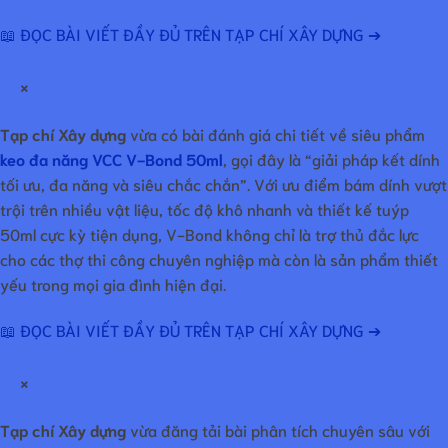
📖 ĐỌC BÀI VIẾT ĐẦY ĐỦ TRÊN TẠP CHÍ XÂY DỰNG ➔
×
Tạp chí Xây dựng
vừa có bài đánh giá chi tiết về siêu phẩm
keo đa năng VCC V-Bond 50ml
, gọi đây là “giải pháp kết dính
tối ưu, đa năng và siêu chắc chắn”. Với ưu điểm bám dính vượt
trội trên nhiều vật liệu, tốc độ khô nhanh và thiết kế tuýp
50ml cực kỳ tiện dụng, V-Bond không chỉ là trợ thủ đắc lực
cho các thợ thi công chuyên nghiệp mà còn là sản phẩm thiết
yếu trong mọi gia đình hiện đại.
📖 ĐỌC BÀI VIẾT ĐẦY ĐỦ TRÊN TẠP CHÍ XÂY DỰNG ➔
×
Tạp chí Xây dựng
vừa đăng tải bài phân tích chuyên sâu với