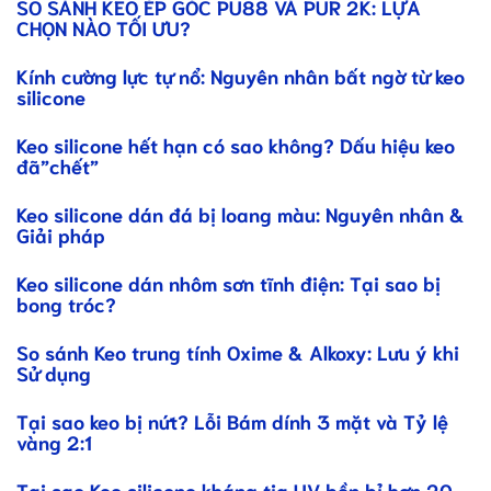
SO SÁNH KEO ÉP GÓC PU88 VÀ PUR 2K: LỰA
CHỌN NÀO TỐI ƯU?
Kính cường lực tự nổ: Nguyên nhân bất ngờ từ keo
silicone
Keo silicone hết hạn có sao không? Dấu hiệu keo
đã”chết”
Keo silicone dán đá bị loang màu: Nguyên nhân &
Giải pháp
Keo silicone dán nhôm sơn tĩnh điện: Tại sao bị
bong tróc?
So sánh Keo trung tính Oxime & Alkoxy: Lưu ý khi
Sử dụng
Tại sao keo bị nứt? Lỗi Bám dính 3 mặt và Tỷ lệ
vàng 2:1
Tại sao Keo silicone kháng tia UV bền bỉ hơn 20