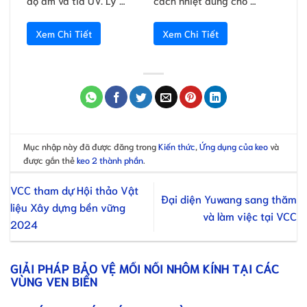
Xem Chi Tiết
Xem Chi Tiết
Mục nhập này đã được đăng trong
Kiến thức
,
Ứng dụng của keo
và
được gắn thẻ
keo 2 thành phần
.
VCC tham dự Hội thảo Vật
Đại diện Yuwang sang thăm
liệu Xây dựng bền vững
và làm việc tại VCC
2024
GIẢI PHÁP BẢO VỆ MỐI NỐI NHÔM KÍNH TẠI CÁC
VÙNG VEN BIỂN