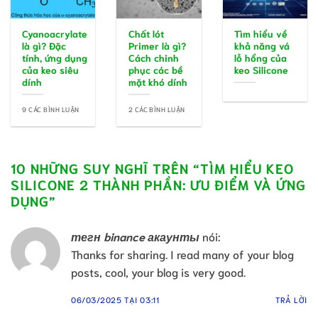
Cyanoacrylate
Chất lót
Tìm hiểu về
là gì? Đặc
Primer là gì?
khả năng vá
tính, ứng dụng
Cách chinh
lỗ hổng của
của keo siêu
phục các bề
keo Silicone
dính
mặt khó dính
9 CÁC BÌNH LUẬN
2 CÁC BÌNH LUẬN
10 NHỮNG SUY NGHĨ TRÊN “
TÌM HIỂU KEO
SILICONE 2 THÀNH PHẦN: ƯU ĐIỂM VÀ ỨNG
DỤNG
”
тегн binance акаунты
nói:
Thanks for sharing. I read many of your blog
posts, cool, your blog is very good.
06/03/2025 TẠI 03:11
TRẢ LỜI