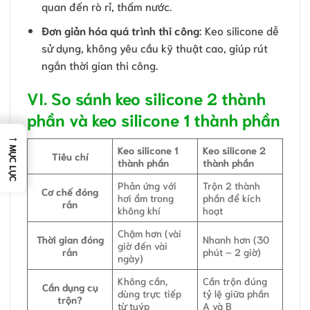
quan đến rò rỉ, thấm nước.
Đơn giản hóa quá trình thi công
: Keo silicone dễ
sử dụng, không yêu cầu kỹ thuật cao, giúp rút
ngắn thời gian thi công.
VI. So sánh keo silicone 2 thành
phần và keo silicone 1 thành phần
→
Keo silicone 1
Keo silicone 2
MỤC LỤC
Tiêu chí
thành phần
thành phần
Phản ứng với
Trộn 2 thành
Cơ chế đóng
hơi ẩm trong
phần để kích
rắn
không khí
hoạt
Chậm hơn (vài
Thời gian đóng
Nhanh hơn (30
giờ đến vài
rắn
phút – 2 giờ)
ngày)
Không cần,
Cần trộn đúng
Cần dụng cụ
dùng trực tiếp
tỷ lệ giữa phần
trộn?
từ tuýp
A và B