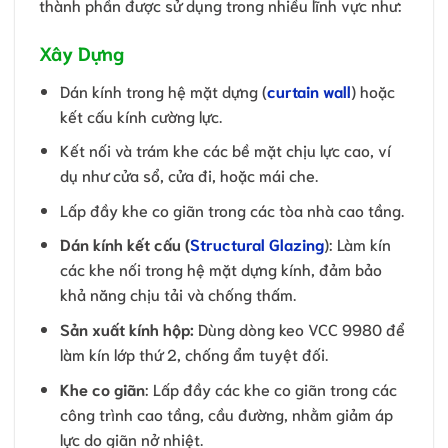
thành phần được sử dụng trong nhiều lĩnh vực như:
Xây Dựng
Dán kính trong hệ mặt dựng (
curtain wall
) hoặc
kết cấu kính cường lực.
Kết nối và trám khe các bề mặt chịu lực cao, ví
dụ như cửa sổ, cửa đi, hoặc mái che.
Lấp đầy khe co giãn trong các tòa nhà cao tầng.
Dán kính kết cấu (
Structural Glazing
): Làm kín
các khe nối trong hệ mặt dựng kính, đảm bảo
khả năng chịu tải và chống thấm.
Sản xuất kính hộp:
Dùng dòng keo VCC 9980 để
làm kín lớp thứ 2, chống ẩm tuyệt đối.
Khe co giãn
: Lấp đầy các khe co giãn trong các
công trình cao tầng, cầu đường, nhằm giảm áp
lực do giãn nở nhiệt.