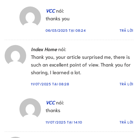
VCC
nói:
thanks you
06/03/2025 TẠI 08:24
TRẢ LỜI
Index Home
nói:
Thank you, your article surprised me, there is
such an excellent point of view. Thank you for
sharing, I learned a lot.
11/07/2025 TẠI 08:28
TRẢ LỜI
VCC
nói:
thanks
11/07/2025 TẠI 14:10
TRẢ LỜI