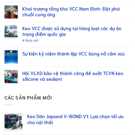
Khai trương tổng kho VCC Nam Định: Đột phá
chuỗi cung ứng
Keo VCC được sử dụng tại hàng loạt các dự án
trọng điểm quốc gia
4
Nhận xét
Sự kiện kỷ niệm thành lập VCC bùng nổ cảm xúc
Hội VLXD bảo vệ thành công đề xuất TCVN keo
silicone và sealant
CÁC SẢN PHẨM MỚI
Keo Dán Japseal V-BOND V1: Lựa chọn tối ưu
cho nội thất