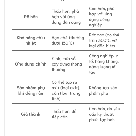
Cao hơn, phù
Thấp hơn, phù
hợp với ứng
Độ bền
hợp với ứng
dụng công
dụng dân dụng
nghiệp
Rất cao (có thể
Khả năng chịu
Hạn chế (thường
trên 300°C với
nhiệt
dưới 150°C)
loại đặc biệt)
Công nghiệp, y
Kính, cửa sổ,
tế, hàng không,
Ứng dụng chính
xây dựng thông
năng lượng tái
thường
tạo
Có thể tạo ra
Sản phẩm phụ
axit (loại axit),
Không tạo sản
khi đóng rắn
cồn (loại trung
phẩm phụ
tính)
Cao hơn, do yêu
Thấp hơn, dễ
Giá thành
cầu kỹ thuật
tiếp cận
phức tạp hơn