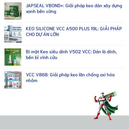
JAPSEAL VBOND+: Giải pháp keo dán xây dựng
xanh bền vững
KEO SILICONE VCC A500 PLUS 19L: GIẢI PHÁP
CHO DỰ ÁN LỚN
Bí mật Keo siêu dính V502 VCC: Dán là dính,
bền bỉ vĩnh cửu
VCC V868: Giải pháp keo lăn chống oxi hóa
nhôm