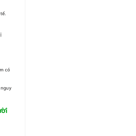
tế.
ị
ẩm có
y nguy
ười