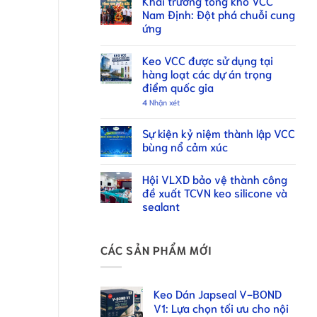
Khai trương tổng kho VCC
Nam Định: Đột phá chuỗi cung
ứng
Keo VCC được sử dụng tại
hàng loạt các dự án trọng
điểm quốc gia
4
Nhận xét
Sự kiện kỷ niệm thành lập VCC
bùng nổ cảm xúc
Hội VLXD bảo vệ thành công
đề xuất TCVN keo silicone và
sealant
CÁC SẢN PHẨM MỚI
Keo Dán Japseal V-BOND
V1: Lựa chọn tối ưu cho nội