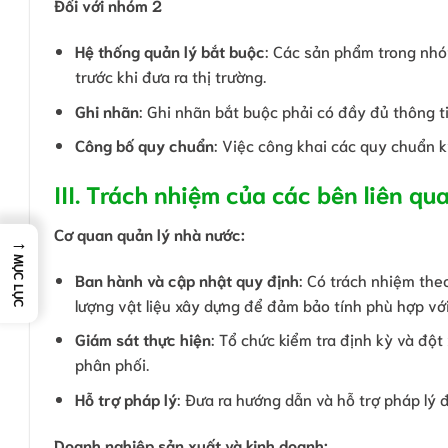
Đối với nhóm 2
Hệ thống quản lý bắt buộc
: Các sản phẩm trong nhó
trước khi đưa ra thị trường.
Ghi nhãn
: Ghi nhãn bắt buộc phải có đầy đủ thông t
Công bố quy chuẩn
: Việc công khai các quy chuẩn 
III. Trách nhiệm của các bên liên qu
Cơ quan quản lý nhà nước:
→
MỤC LỤC
Ban hành và cập nhật quy định
: Có trách nhiệm the
lượng vật liệu xây dựng để đảm bảo tính phù hợp với
Giám sát thực hiện
: Tổ chức kiểm tra định kỳ và đột
phân phối.
Hỗ trợ pháp lý
: Đưa ra hướng dẫn và hỗ trợ pháp lý
Doanh nghiệp sản xuất và kinh doanh: