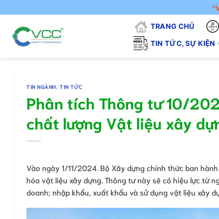
Chuyển
"VCC - VÌ 
đến
TRANG CHỦ
nội
dung
TIN TỨC, SỰ KIỆN
TIN NGÀNH
,
TIN TỨC
Phân tích Thông tư 10/20
chất lượng Vật liệu xây dự
Vào ngày 1/11/2024. Bộ Xây dựng chính thức ban hàn
hóa vật liệu xây dựng. Thông tư này sẽ có hiệu lực từ 
doanh; nhập khẩu, xuất khẩu và sử dụng vật liệu xây d