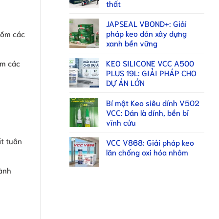
thất
JAPSEAL VBOND+: Giải
pháp keo dán xây dựng
gồm các
xanh bền vững
ồm các
KEO SILICONE VCC A500
PLUS 19L: GIẢI PHÁP CHO
DỰ ÁN LỚN
Bí mật Keo siêu dính V502
VCC: Dán là dính, bền bỉ
vĩnh cửu
t tuân
VCC V868: Giải pháp keo
lăn chống oxi hóa nhôm
hành