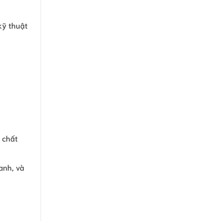
kỹ thuật
 chất
anh, và