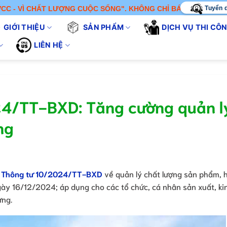
Tuyển 
CHẤT LƯỢNG CUỘC SỐNG". KHÔNG CHỈ BÁN SẢN PHẨM - CHÚNG T
GIỚI THIỆU
SẢN PHẨM
DỊCH VỤ THI CÔ
LIÊN HỆ
24/TT-BXD: Tăng cường quản l
ng
h
Thông tư 10/2024/TT-BXD
về quản lý chất lượng sản phẩm, 
ngày 16/12/2024; áp dụng cho các tổ chức, cá nhân sản xuất, ki
ựng.