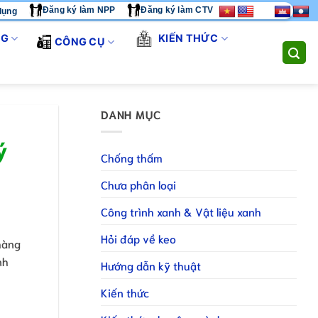
Đăng ký làm NPP
Đăng ký làm CTV
dụng
ÔI CUNG CẤP GIẢI PHÁP THI CÔNG TOÀN DIỆN. LIÊN HỆ HOTLI
NG
KIẾN THỨC
CÔNG CỤ
DANH MỤC
ý
Chống thấm
Chưa phân loại
Công trình xanh & Vật liệu xanh
Hỏi đáp về keo
hàng
nh
Hướng dẫn kỹ thuật
Kiến thức