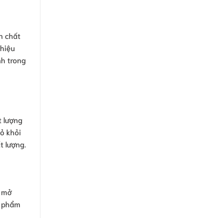
n chất
 hiệu
nh trong
t lượng
ỏ khỏi
t lượng.
ể mở
n phẩm