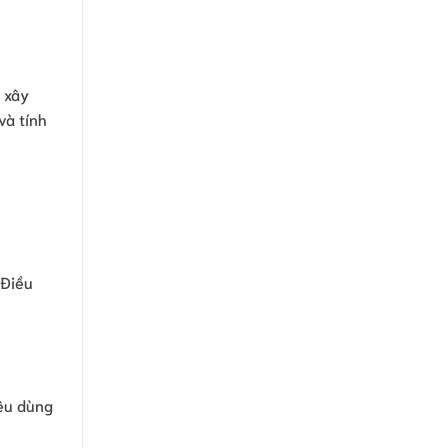
 xây
và tính
 Điều
iêu dùng