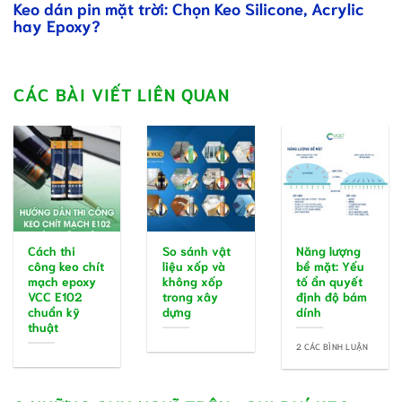
Keo dán pin mặt trời: Chọn Keo Silicone, Acrylic
hay Epoxy?
CÁC BÀI VIẾT LIÊN QUAN
Cách thi
So sánh vật
Năng lượng
công keo chít
liệu xốp và
bề mặt: Yếu
mạch epoxy
không xốp
tố ẩn quyết
VCC E102
trong xây
định độ bám
chuẩn kỹ
dựng
dính
thuật
2 CÁC BÌNH LUẬN