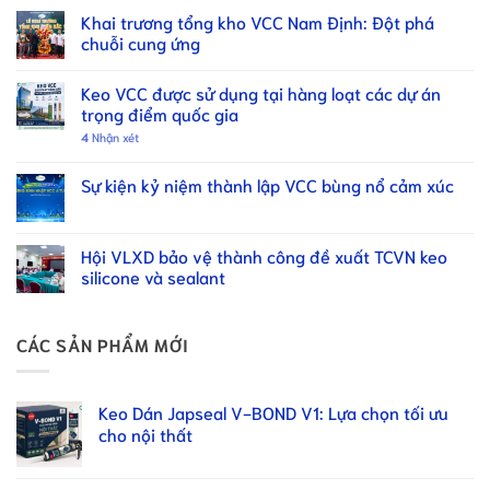
Khai trương tổng kho VCC Nam Định: Đột phá
chuỗi cung ứng
Keo VCC được sử dụng tại hàng loạt các dự án
trọng điểm quốc gia
4
Nhận xét
Sự kiện kỷ niệm thành lập VCC bùng nổ cảm xúc
Hội VLXD bảo vệ thành công đề xuất TCVN keo
silicone và sealant
CÁC SẢN PHẨM MỚI
Keo Dán Japseal V-BOND V1: Lựa chọn tối ưu
cho nội thất