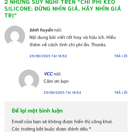
2 NHỮNG SUY NGHĨ TRÊN “
CHI PHÍ KEO
SILICONE: ĐỪNG NHÌN GIÁ, HÃY NHÌN GIÁ
TRỊ
”
binh huyền
nói:
Nội dung bài viết rất hay và hữu ích. Hiểu
thêm về cách tính chi phí ẩn. Thanks
25/09/2025 TẠI 16:52
TRẢ LỜI
VCC
nói:
Cảm ơn bạn
25/09/2025 TẠI 16:54
TRẢ LỜI
Để lại một bình luận
Email của bạn sẽ không được hiển thị công khai.
Các trường bắt buộc được đánh dấu
*