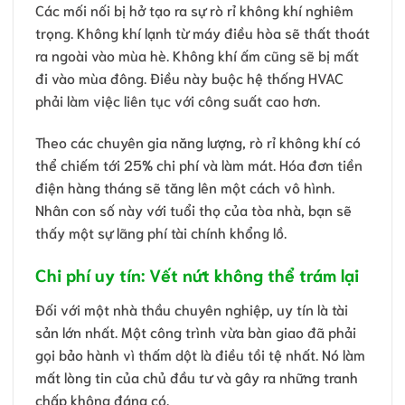
Các mối nối bị hở tạo ra sự rò rỉ không khí nghiêm
trọng. Không khí lạnh từ máy điều hòa sẽ thất thoát
ra ngoài vào mùa hè. Không khí ấm cũng sẽ bị mất
đi vào mùa đông. Điều này buộc hệ thống HVAC
phải làm việc liên tục với công suất cao hơn.
Theo các chuyên gia năng lượng, rò rỉ không khí có
thể chiếm tới 25% chi phí và làm mát. Hóa đơn tiền
điện hàng tháng sẽ tăng lên một cách vô hình.
Nhân con số này với tuổi thọ của tòa nhà, bạn sẽ
thấy một sự lãng phí tài chính khổng lồ.
Chi phí uy tín: Vết nứt không thể trám lại
Đối với một nhà thầu chuyên nghiệp, uy tín là tài
sản lớn nhất. Một công trình vừa bàn giao đã phải
gọi bảo hành vì thấm dột là điều tồi tệ nhất. Nó làm
mất lòng tin của chủ đầu tư và gây ra những tranh
chấp không đáng có.