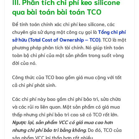
III. Phân tích chi phí keo silicone
qua bài toán bài toán TCO
Để tính toán chính xác chi phí keo silicone, các
chuyên gia sử dụng một công cụ gọi là
Tổng chi phí
sở hữu (Total Cost of Ownership – TCO)
. TCO là một
phương pháp phân tích tài chính. Nó giúp tính toán
toàn bộ chi phí của một sản phẩm trong suốt vòng
đời của nó.
Công thức của TCO bao gồm giá mua cộng với tất
cả chi phí phát sinh.
Các chi phí này bao gồm chi phí bảo trì, sửa chữa
và các rủi ro liên quan. Một sản phẩm có giá mua
thấp nhưng chi phí bảo trì cao sẽ có TCO rất lớn.
Ngược lại, sản phẩm VCC có giá mua cao hơn
nhưng chi phí bảo trì bằng không
. Do đó, TCO của
sản phẩm VCC lại thấp hơn rất nhiều.