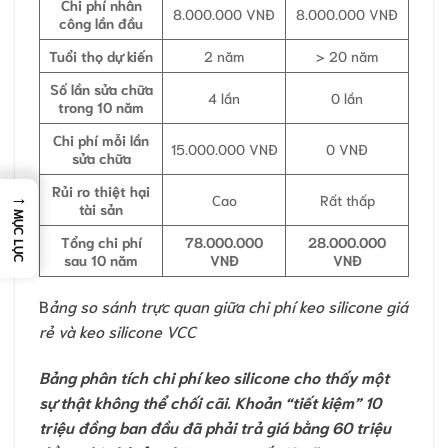
Chi phí nhân
8.000.000 VNĐ
8.000.000 VNĐ
công lần đầu
Tuổi thọ dự kiến
2 năm
> 20 năm
Số lần sửa chữa
4 lần
0 lần
trong 10 năm
Chi phí mỗi lần
15.000.000 VNĐ
0 VNĐ
sửa chữa
Rủi ro thiệt hại
→
Cao
Rất thấp
tài sản
MỤC LỤC
Tổng chi phí
78.000.000
28.000.000
sau 10 năm
VNĐ
VNĐ
B
ảng so sánh trực quan giữa chi phí keo silicone giá
rẻ và keo silicone VCC
Bảng phân tích chi phí keo silicone cho thấy một
sự thật không thể chối cãi. Khoản “tiết kiệm” 10
triệu đồng ban đầu đã phải trả giá bằng 60 triệu