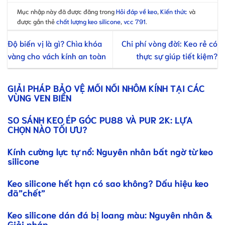
Mục nhập này đã được đăng trong
Hỏi đáp về keo
,
Kiến thức
và
được gắn thẻ
chất lượng keo silicone
,
vcc 791
.
Độ biến vị là gì? Chìa khóa
Chi phí vòng đời: Keo rẻ có
vàng cho vách kính an toàn
thực sự giúp tiết kiệm?
GIẢI PHÁP BẢO VỆ MỐI NỐI NHÔM KÍNH TẠI CÁC
VÙNG VEN BIỂN
SO SÁNH KEO ÉP GÓC PU88 VÀ PUR 2K: LỰA
CHỌN NÀO TỐI ƯU?
Kính cường lực tự nổ: Nguyên nhân bất ngờ từ keo
silicone
Keo silicone hết hạn có sao không? Dấu hiệu keo
đã”chết”
Keo silicone dán đá bị loang màu: Nguyên nhân &
Giải pháp