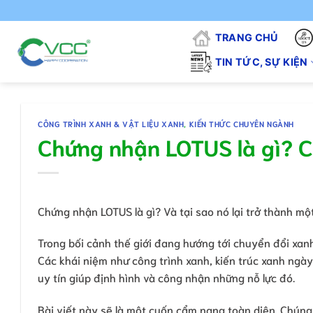
Chuyển
"VCC - VÌ
đến
TRANG CHỦ
nội
dung
TIN TỨC, SỰ KIỆN
CÔNG TRÌNH XANH & VẬT LIỆU XANH
,
KIẾN THỨC CHUYÊN NGÀNH
Chứng nhận LOTUS là gì? C
Chứng nhận LOTUS là gì? Và tại sao nó lại trở thành m
Trong bối cảnh thế giới đang hướng tới chuyển đổi xa
Các khái niệm như công trình xanh, kiến trúc xanh ngày 
uy tín giúp định hình và công nhận những nỗ lực đó.
Bài viết này sẽ là một cuốn cẩm nang toàn diện. Chún