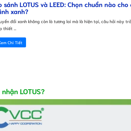
o sánh LOTUS và LEED: Chọn chuẩn nào cho
rình xanh?
uyển đổi xanh không còn là tương lai mà là hiện tại, câu hỏi này tr
p thiết …
Xem Chi Tiết
ng nhận LOTUS?