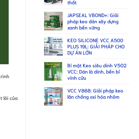
thất
JAPSEAL VBOND+: Giải
pháp keo dán xây dựng
xanh bền vững
KEO SILICONE VCC A500
PLUS 19L: GIẢI PHÁP CHO
DỰ ÁN LỚN
Bí mật Keo siêu dính V502
VCC: Dán là dính, bền bỉ
trình
vĩnh cửu
VCC V868: Giải pháp keo
lăn chống oxi hóa nhôm
 lõi của