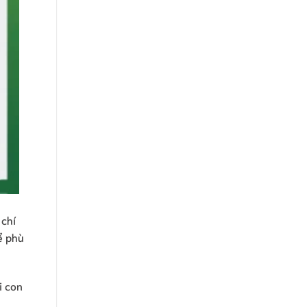
 chí
ể phù
i con