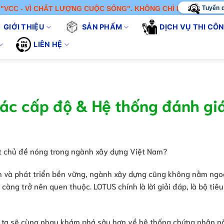
Tuyển 
 CHẤT LƯỢNG CUỘC SỐNG". KHÔNG CHỈ BÁN SẢN PHẨM - CHÚNG 
GIỚI THIỆU
SẢN PHẨM
DỊCH VỤ THI CÔ
LIÊN HỆ
ác cấp độ & Hệ thống đánh gi
ột chủ đề nóng trong ngành xây dựng Việt Nam?
nh và phát triển bền vững, ngành xây dựng cũng không nằm ngoà
càng trở nên quen thuộc. LOTUS chính là lời giải đáp, là bộ tiê
g ta sẽ cùng nhau khám phá sâu hơn về hệ thống chứng nhận n