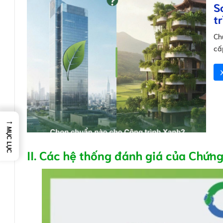
S
t
Ch
cấ
→
MỤC LỤC
II. Các hệ thống đánh giá của Chứ