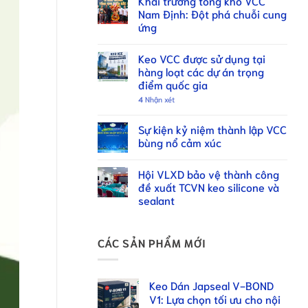
Khai trương tổng kho VCC
Nam Định: Đột phá chuỗi cung
ứng
Keo VCC được sử dụng tại
hàng loạt các dự án trọng
điểm quốc gia
4
Nhận xét
Sự kiện kỷ niệm thành lập VCC
bùng nổ cảm xúc
Hội VLXD bảo vệ thành công
đề xuất TCVN keo silicone và
sealant
CÁC SẢN PHẨM MỚI
Keo Dán Japseal V-BOND
V1: Lựa chọn tối ưu cho nội