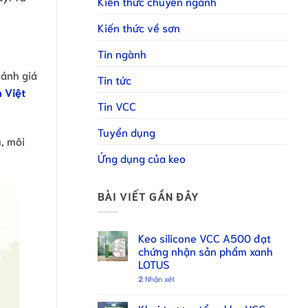
Kiến thức chuyên ngành
Kiến thức về sơn
Tin ngành
đánh giá
Tin tức
 Việt
Tin VCC
Tuyển dụng
, môi
Ứng dụng của keo
BÀI VIẾT GẦN ĐÂY
Keo silicone VCC A500 đạt
chứng nhận sản phẩm xanh
LOTUS
2
Nhận xét