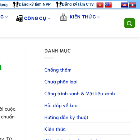
Đăng ký làm NPP
Đăng ký làm CTV
dụng
TÔI CUNG CẤP GIẢI PHÁP THI CÔNG TOÀN DIỆN. LIÊN HỆ HOTL
NG
KIẾN THỨC
CÔNG CỤ
DANH MỤC
á
Chống thấm
Chưa phân loại
Công trình xanh & Vật liệu xanh
Hỏi đáp về keo
i cuộc.
u chuẩn
Hướng dẫn kỹ thuật
Kiến thức
ày. Từ