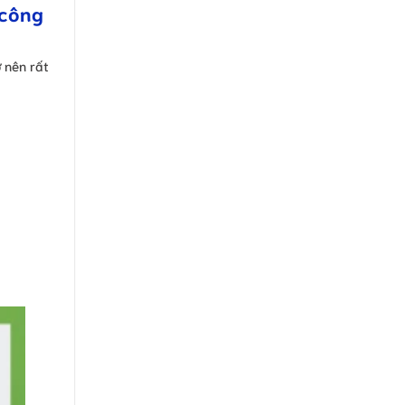
 công
ở nên rất