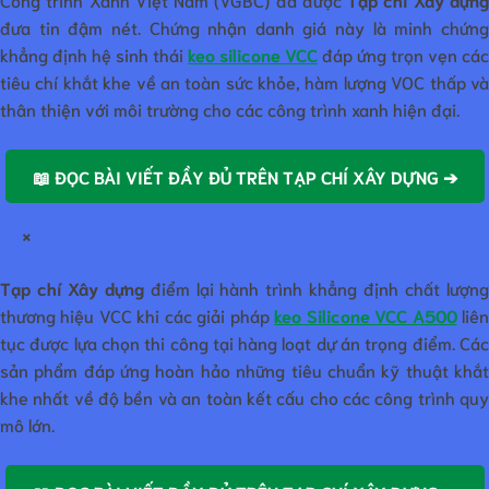
đưa tin đậm nét. Chứng nhận danh giá này là minh chứng
khẳng định hệ sinh thái
keo silicone VCC
đáp ứng trọn vẹn các
tiêu chí khắt khe về an toàn sức khỏe, hàm lượng VOC thấp và
thân thiện với môi trường cho các công trình xanh hiện đại.
📖 ĐỌC BÀI VIẾT ĐẦY ĐỦ TRÊN TẠP CHÍ XÂY DỰNG ➔
×
Tạp chí Xây dựng
điểm lại hành trình khẳng định chất lượn
thương hiệu VCC khi các giải pháp
keo Silicone VCC A500
liê
tục được lựa chọn thi công tại hàng loạt dự án trọng điểm. Các
sản phẩm đáp ứng hoàn hảo những tiêu chuẩn kỹ thuật khắt
khe nhất về độ bền và an toàn kết cấu cho các công trình quy
mô lớn.