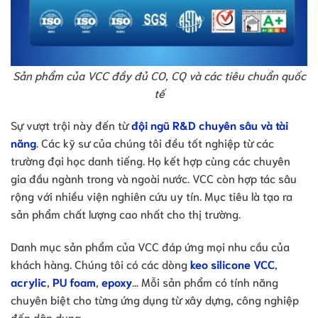
Sản phẩm của VCC đầy đủ CO, CQ và các tiêu chuẩn quốc
tế
Sự vượt trội này đến từ
đội ngũ R&D chuyên sâu và tài
năng
. Các kỹ sư của chúng tôi đều tốt nghiệp từ các
trường đại học danh tiếng. Họ kết hợp cùng các chuyên
gia đầu ngành trong và ngoài nước. VCC còn hợp tác sâu
rộng với nhiều viện nghiên cứu uy tín. Mục tiêu là tạo ra
sản phẩm chất lượng cao nhất cho thị trường.
Danh mục sản phẩm của VCC đáp ứng mọi nhu cầu của
khách hàng. Chúng tôi có các dòng
keo silicone VCC
,
acrylic
,
PU foam
,
epoxy
… Mỗi sản phẩm có tính năng
chuyên biệt cho từng ứng dụng từ xây dựng, công nghiệp
đến dân dụng.