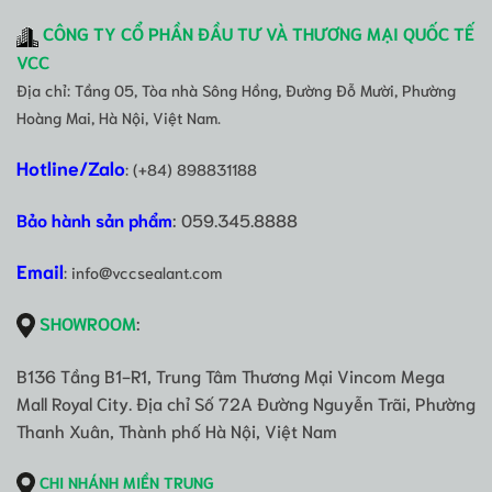
CÔNG TY CỔ PHẦN ĐẦU TƯ VÀ THƯƠNG MẠI QUỐC TẾ
VCC
Địa chỉ: Tầng 05, Tòa nhà Sông Hồng, Đường Đỗ Mười, Phường
Hoàng Mai, Hà Nội, Việt Nam.
Hotline/Zalo
: (+84) 898831188
Bảo hành sản phẩm
: 059.345.8888
Email
: info@vccsealant.com
SHOWROOM
:
B136 Tầng B1-R1, Trung Tâm Thương Mại Vincom Mega
Mall Royal City. Địa chỉ Số 72A Đường Nguyễn Trãi, Phường
Thanh Xuân, Thành phố Hà Nội, Việt Nam
CHI NHÁNH MIỀN TRUNG