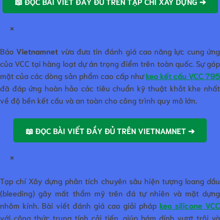
📖 ĐỌC BÀI VIẾT ĐẦY ĐỦ TRÊN TẠP CHÍ XÂY DỰNG ➔
×
Báo
Vietnamnet
vừa đưa tin đánh giá cao năng lực cung ứn
của VCC tại hàng loạt dự án trọng điểm trên toàn quốc. Sự góp
mặt của các dòng sản phẩm cao cấp như
keo kết cấu VCC 79
đã đáp ứng hoàn hảo các tiêu chuẩn kỹ thuật khắt khe nhất
về độ bền kết cấu và an toàn cho công trình quy mô lớn.
📖 ĐỌC BÀI VIẾT ĐẦY ĐỦ TRÊN VIETNAMNET ➔
×
Tạp chí Xây dựng phân tích chuyên sâu hiện tượng loang dầu
(bleeding) gây mất thẩm mỹ trên đá tự nhiên và mặt dựng
nhôm kính. Bài viết đánh giá cao giải pháp
keo silicone VCC
với công thức trung tính cải tiến, giúp bám dính vượt trội và