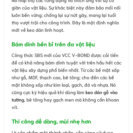
giãn của vật liệu. Sự khác biệt này đảm bảo mối nối
luôn bền vững; chống lại sự nứt gãy, mang lại tuổi
thọ vượt trội cho công trình. Đây là một định nghĩa
mới về keo dán linh hoạt.
Bám dính bền bỉ trên đa vật liệu
Công thức SBS mới của VCC V-BOND được cải tiến
để có khả năng bám dính tuyệt vời trên hầu hết các
vật liệu xây dựng phổ biến nhất. Từ các bề mặt xốp
như gỗ, MDF, thạch cao, bê tông; cho đến các bề
mặt không xốp như kim loại, gạch, đá và nhựa. Nó
cũng cực kỳ hiệu quả khi dùng làm
keo dán gỗ vào
tường
, bê tông hay gạch men mà không cần khoan
vít.
Thi công dễ dàng, mùi nhẹ hơn
Là sản phẩm một thành phần, sẵn sàng sử dụng.