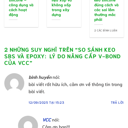
công dụng và
không xốp
đúng cách và
cách hoạt
trong xây
các sai lầm
động
dựng
thường mắc
phải
2 CÁC BÌNH LUẬN
2 NHỮNG SUY NGHĨ TRÊN “
SO SÁNH KEO
SBS VÀ EPOXY: LÝ DO NÂNG CẤP V-BOND
CỦA VCC
”
binh huyền
nói:
bài viết rất hữu ích, cảm ơn về thông tin trong
bài viết.
12/09/2025 TẠI 15:23
TRẢ LỜI
VCC
nói:
Cảm ơn bạn!!!