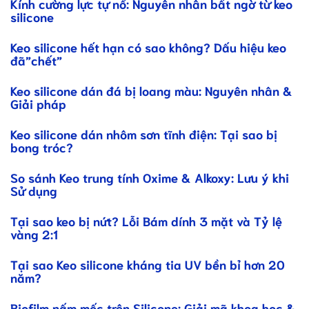
Kính cường lực tự nổ: Nguyên nhân bất ngờ từ keo
silicone
Keo silicone hết hạn có sao không? Dấu hiệu keo
đã”chết”
Keo silicone dán đá bị loang màu: Nguyên nhân &
Giải pháp
Keo silicone dán nhôm sơn tĩnh điện: Tại sao bị
bong tróc?
So sánh Keo trung tính Oxime & Alkoxy: Lưu ý khi
Sử dụng
Tại sao keo bị nứt? Lỗi Bám dính 3 mặt và Tỷ lệ
vàng 2:1
Tại sao Keo silicone kháng tia UV bền bỉ hơn 20
năm?
Biofilm nấm mốc trên Silicone: Giải mã khoa học &