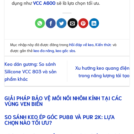
dụng như
VCC A600
sẽ là lựa chọn tối ưu.
Mục nhập này đã được đăng trong
Hỏi đáp về keo
,
Kiến thức
và
được gắn thẻ
keo đa năng
,
keo gốc sbs
.
Keo dán gương: So sánh
Xu hướng keo quang điện
Silicone VCC 803 và sản
trong năng lượng tái tạo
phẩm khác
GIẢI PHÁP BẢO VỆ MỐI NỐI NHÔM KÍNH TẠI CÁC
VÙNG VEN BIỂN
SO SÁNH KEO ÉP GÓC PU88 VÀ PUR 2K: LỰA
CHỌN NÀO TỐI ƯU?