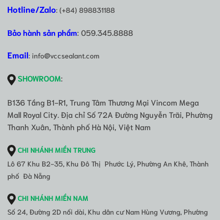
Hotline/Zalo
: (+84) 898831188
Bảo hành sản phẩm
: 059.345.8888
Email
: info@vccsealant.com
SHOWROOM
:
B136 Tầng B1-R1, Trung Tâm Thương Mại Vincom Mega
Mall Royal City. Địa chỉ Số 72A Đường Nguyễn Trãi, Phường
Thanh Xuân, Thành phố Hà Nội, Việt Nam
CHI NHÁNH MIỀN TRUNG
Lô 67 Khu B2-35, Khu Đô Thị Phước Lý, Phường An Khê, Thành
phố Đà Nẵng
CHI NHÁNH MIỀN NAM
Số 24, Đường 2D nối dài, Khu dân cư Nam Hùng Vương, Phường