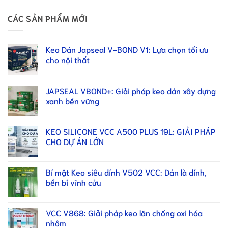
CÁC SẢN PHẨM MỚI
Keo Dán Japseal V-BOND V1: Lựa chọn tối ưu
cho nội thất
JAPSEAL VBOND+: Giải pháp keo dán xây dựng
xanh bền vững
KEO SILICONE VCC A500 PLUS 19L: GIẢI PHÁP
CHO DỰ ÁN LỚN
Bí mật Keo siêu dính V502 VCC: Dán là dính,
bền bỉ vĩnh cửu
VCC V868: Giải pháp keo lăn chống oxi hóa
nhôm