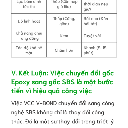
Lực bám dính
Thấp (Cần nẹp
thời gian nẹp
tức thì
giữ lâu)
giữ)
Thấp (Cứng,
Rất cao (Đàn
Độ linh hoạt
giòn)
hồi tốt)
Khả năng chịu
Kém
Tuyệt vời
rung động
Tốc độ khô bề
Nhanh (5-15
Chậm hơn
mặt
phút)
V. Kết Luận: Việc chuyển đổi gốc
Epoxy sang gốc SBS là một bước
tiến vì hiệu quả công việc
Việc VCC V-BOND chuyển đổi sang công
nghệ SBS không chỉ là thay đổi công
thức. Đó là một sự thay đổi trong triết lý