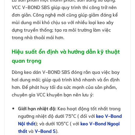
VCC V-BOND SBS giúp quy trình thi công trở nên
đơn giản. Công nghệ mới cũng giúp giảm đáng kể
mùi dung môi khó chịu so với nhiều loại keo xây
dựng truyền thống; tạo ra môi trường làm việc
trong nhà thoải mái hơn.
Hiệu suất ổn định và hướng dẫn kỹ thuật
quan trọng
Dòng keo dán V-BOND SBS đóng rắn qua việc bay
hơi dung môi; giúp quá trình khô nhanh và ổn định
hơn. Để phát huy tối đa sức mạnh của sản phẩm,
chuyên gia VCC khuyên bạn nên lưu ý:
Giới hạn nhiệt độ:
Keo hoạt động tốt nhất trong
ngưỡng nhiệt độ dưới 75°C ( đối với
keo V-Bond
Nội thất
); và dưới 105°C ( với
keo V-Bond Ngoại
thất
và
V-Bond S
).