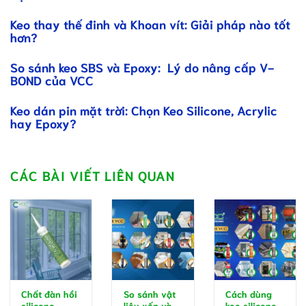
Keo thay thế đinh và Khoan vít: Giải pháp nào tốt
hơn?
So sánh keo SBS và Epoxy: Lý do nâng cấp V-
BOND của VCC
Keo dán pin mặt trời: Chọn Keo Silicone, Acrylic
hay Epoxy?
CÁC BÀI VIẾT LIÊN QUAN
Chất đàn hồi
So sánh vật
Cách dùng
silicone –
liệu xốp và
keo silicone