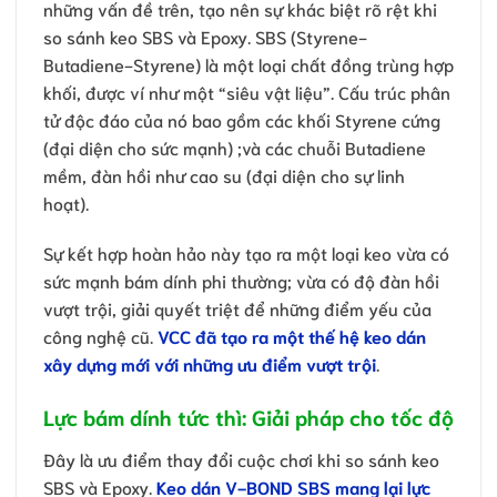
những vấn đề trên, tạo nên sự khác biệt rõ rệt khi
so sánh keo SBS và Epoxy. SBS (Styrene-
Butadiene-Styrene) là một loại chất đồng trùng hợp
khối, được ví như một “siêu vật liệu”. Cấu trúc phân
tử độc đáo của nó bao gồm các khối Styrene cứng
(đại diện cho sức mạnh) ;và các chuỗi Butadiene
mềm, đàn hồi như cao su (đại diện cho sự linh
hoạt).
Sự kết hợp hoàn hảo này tạo ra một loại keo vừa có
sức mạnh bám dính phi thường; vừa có độ đàn hồi
vượt trội, giải quyết triệt để những điểm yếu của
công nghệ cũ.
VCC đã tạo ra một thế hệ keo dán
xây dựng mới với những ưu điểm vượt trội
.
Lực bám dính tức thì: Giải pháp cho tốc độ
Đây là ưu điểm thay đổi cuộc chơi khi so sánh keo
SBS và Epoxy.
Keo dán V-BOND SBS mang lại lực