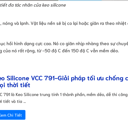
tiết đa tác nhân của keo silicone
 nóng và lạnh. Vật liệu nền sẽ bị co lại hoặc giãn ra theo nhiệt
hục hồi hình dạng cực cao. Nó co giãn nhịp nhàng theo sự chuy
g của nó rất rộng, từ -50 độ C đến 150 độ C vẫn mềm dẻo.
eo Silicone VCC 791-Giải pháp tối ưu chống 
ọi thời tiết
C 791 là Keo Silicone trung tính 1 thành phần, mềm dẻo, dễ thi công
i tiết và tia …
Xem Chi Tiết