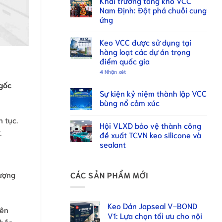
Khai trương tổng kho VCC
Nam Định: Đột phá chuỗi cung
ứng
Keo VCC được sử dụng tại
hàng loạt các dự án trọng
điểm quốc gia
4
Nhận xét
 gốc
Sự kiện kỷ niệm thành lập VCC
bùng nổ cảm xúc
n tục.
Hội VLXD bảo vệ thành công
.
đề xuất TCVN keo silicone và
sealant
lượng
CÁC SẢN PHẨM MỚI
Keo Dán Japseal V-BOND
iên
V1: Lựa chọn tối ưu cho nội
phần