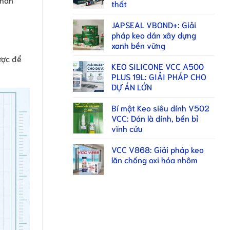
thất
JAPSEAL VBOND+: Giải
pháp keo dán xây dựng
xanh bền vững
ược để
KEO SILICONE VCC A500
PLUS 19L: GIẢI PHÁP CHO
DỰ ÁN LỚN
Bí mật Keo siêu dính V502
VCC: Dán là dính, bền bỉ
vĩnh cửu
VCC V868: Giải pháp keo
lăn chống oxi hóa nhôm