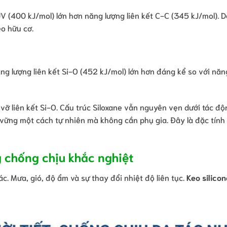
V (400 kJ/mol) lớn hơn năng lượng liên kết C-C (345 kJ/mol). Do
eo hữu cơ.
ăng lượng liên kết Si-O (452 kJ/mol) lớn hơn đáng kể so với năn
ỡ liên kết Si-O. Cấu trúc Siloxane vẫn nguyên vẹn dưới tác độn
n vững một cách tự nhiên mà không cần phụ gia. Đây là đặc tín
ng chống chịu khắc nghiệt
c. Mưa, gió, độ ẩm và sự thay đổi nhiệt độ liên tục.
Keo silicon