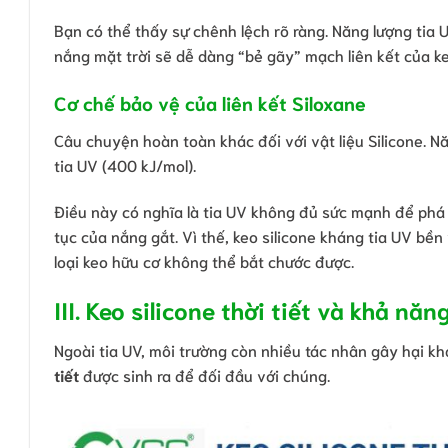
Bạn có thể thấy sự chênh lệch rõ ràng. Năng lượng tia U
nắng mặt trời sẽ dễ dàng “bẻ gãy” mạch liên kết của k
Cơ chế bảo vệ của liên kết Siloxane
Câu chuyện hoàn toàn khác đối với vật liệu Silicone. N
tia UV (400 kJ/mol).
Điều này có nghĩa là tia UV không đủ sức mạnh để phá v
tục của nắng gắt. Vì thế, keo silicone kháng tia UV bề
loại keo hữu cơ không thể bắt chước được.
III. Keo silicone thời tiết và khả nă
Ngoài tia UV, môi trường còn nhiều tác nhân gây hại khá
tiết
được sinh ra để đối đầu với chúng.