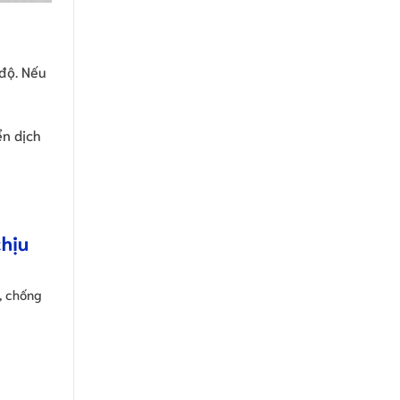
 độ. Nếu
ển dịch
chịu
, chống