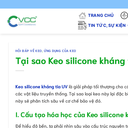
Chuyển
"
đến
TRANG CHỦ
nội
dung
TIN TỨC, SỰ KIỆN
HỎI ĐÁP VỀ KEO
,
ỨNG DỤNG CỦA KEO
Tại sao Keo silicone kháng
Keo silicone kháng tia UV
là giải pháp tối thượng cho c
các vật liệu truyền thống. Tại sao loại keo này lại đặc
này sẽ phân tích sâu về cơ chế bảo vệ đó.
I. Cấu tạo hóa học của Keo silicone
Để hiểu độ bền, ta phải nhìn sâu vào cấu trúc nguyên t