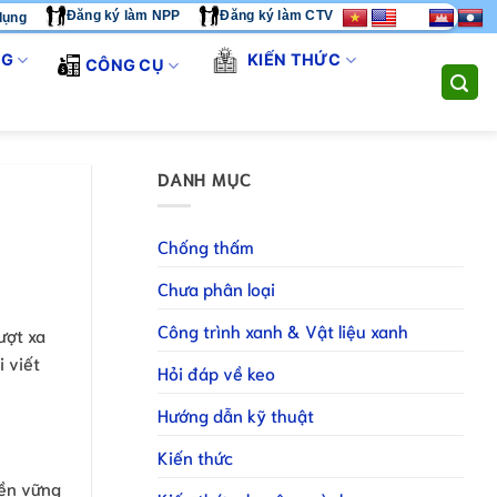
Đăng ký làm NPP
Đăng ký làm CTV
dụng
- CHÚNG TÔI CUNG CẤP GIẢI PHÁP THI CÔNG TOÀN DIỆN. LIÊN
NG
KIẾN THỨC
CÔNG CỤ
DANH MỤC
Chống thấm
Chưa phân loại
Công trình xanh & Vật liệu xanh
ượt xa
i viết
Hỏi đáp về keo
Hướng dẫn kỹ thuật
Kiến thức
bền vững