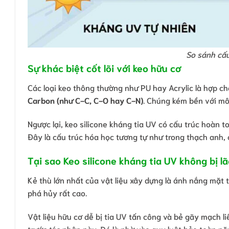
So sánh cấu
Sự khác biệt cốt lõi với keo hữu cơ
Các loại keo thông thường như PU hay Acrylic là hợp c
Carbon (như C-C, C-O hay C-N)
. Chúng kém bền với mô
Ngược lại, keo silicone kháng tia UV có cấu trúc hoàn 
Đây là cấu trúc hóa học tương tự như trong thạch anh, 
Tại sao Keo silicone kháng tia UV không bị l
Kẻ thù lớn nhất của vật liệu xây dựng là ánh nắng mặt t
phá hủy rất cao.
Vật liệu hữu cơ dễ bị tia UV tấn công và bẻ gãy mạch liê
trước tác nhân này. Đó là nhờ vào quy luật bảo toàn nă