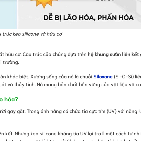
 trúc keo silicone và hữu cơ
hất hữu cơ. Cấu trúc của chúng dựa trên
hệ khung sườn liên kết
i trường.
toàn khác biệt. Xương sống của nó là chuỗi
Siloxane
(Si-O-Si) liê
cát và thủy tinh. Nó mang bản chất bền vững của vật liệu vô cơ
ão hóa?
rời gay gắt. Trong ánh nắng có chứa tia cực tím (UV) với năng 
n kết. Nhưng keo silicone kháng tia UV lại trơ lì một cách tự nh
ng lượng trong vật lý lượng tử. Chúng ta sẽ phân tích kỹ hơn ở 