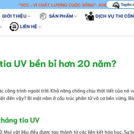
Tuyển 
VCC - VÌ CHẤT LƯỢNG CUỘC SỐNG". KHÔNG CHỈ BÁN SẢN PHẨM 
GIỚI THIỆU
SẢN PHẨM
DỊCH VỤ THI CÔ
LIÊN HỆ
 tia UV bền bỉ hơn 20 năm?
ác công trình ngoài trời. Khả năng chống chịu thời tiết của nó v
 biệt đến vậy? Bí mật nằm ở cấu trúc phân tử vô cơ bền vững. Bà
 kháng tia UV
ử. Mọi vật liệu đều được tạo thành từ các liên kết hóa học. Sự 