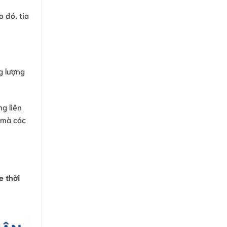
 đó, tia
g lượng
g liên
h mà các
e thời