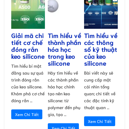
Giải mã chi
Tìm hiểu về
Tìm hiểu về
tiết cơ chế
thành phần
các thông
đóng rắn
hóa học
số kỹ thuật
keo silicone
trong keo
của keo
silicone
silicone
Tìm hiểu bí mật
đằng sau sự quá
Hãy tìm hiểu về
Bài viết này sẽ
trình đóng rắn
các thành phần
cung cấp một
của keo silicone.
hóa học chính
cái nhìn tổng
Khám phá cơ chế
tạo nên keo
quan; chi tiết về
đóng rắn …
silicone: từ
các đặc tính kỹ
polymer đến phụ
thuật quan …
gia, tạo …
Xem Chi Tiết
Xem Chi Tiết
Xem Chi Tiết