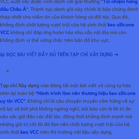
VCC xuất sắc được vinh danh với giải thưởng
“
Tín nhiệm hàng
đầu Châu Á
“
. Thành tựu danh giá này chính là bảo chứng đanh
thép nhất cho niềm tin của khách hàng và đối tác. Qua đó,
khẳng định chất lượng vượt trội của hệ sinh thái
keo silicone
VCC
không chỉ đáp ứng hoàn hảo nhu cầu nội địa mà còn
khẳng định vị thế vững chắc trên bản đồ khu vực.
📖 ĐỌC BÀI VIẾT ĐẦY ĐỦ TRÊN TẠP CHÍ XÂY DỰNG ➔
×
Tạp chí Xây dựng
vừa đăng tải một bài viết vô cùng tự hào
nhìn lại toàn bộ
“Hành trình làm nên thương hiệu keo silicone
uy tín VCC”
. Không chỉ là câu chuyện truyền cảm hứng về sự
nỗ lực và bứt phá không ngừng nghỉ, bài báo còn là lời tri ân
sâu sắc gửi đến các đối tác, đồng thời khẳng định mạnh mẽ
những giá trị cốt lõi đã làm nên chất lượng vượt trội của hệ
sinh thái
keo VCC
trên thị trường vật liệu xây dựng.