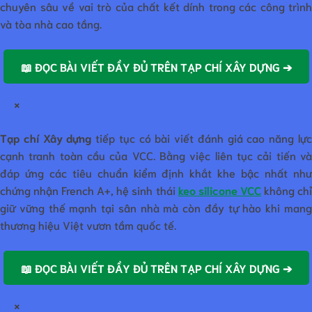
chuyên sâu về vai trò của chất kết dính trong các công trình
và tòa nhà cao tầng.
📖 ĐỌC BÀI VIẾT ĐẦY ĐỦ TRÊN TẠP CHÍ XÂY DỰNG ➔
×
Tạp chí Xây dựng
tiếp tục có bài viết đánh giá cao năng lự
cạnh tranh toàn cầu của VCC. Bằng việc liên tục cải tiến và
đáp ứng các tiêu chuẩn kiểm định khắt khe bậc nhất như
chứng nhận French A+, hệ sinh thái
keo silicone VCC
không ch
giữ vững thế mạnh tại sân nhà mà còn đầy tự hào khi mang
thương hiệu Việt vươn tầm quốc tế.
📖 ĐỌC BÀI VIẾT ĐẦY ĐỦ TRÊN TẠP CHÍ XÂY DỰNG ➔
×