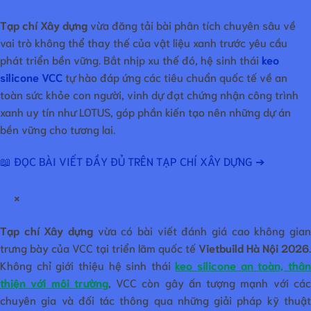
Tạp chí Xây dựng
vừa đăng tải bài phân tích chuyên sâu về
vai trò không thể thay thế của vật liệu xanh trước yêu cầu
phát triển bền vững. Bắt nhịp xu thế đó, hệ sinh thái
keo
silicone VCC
tự hào đáp ứng các tiêu chuẩn quốc tế về an
toàn sức khỏe con người, vinh dự đạt chứng nhận công trình
xanh uy tín như LOTUS, góp phần kiến tạo nên những dự án
bền vững cho tương lai.
📖 ĐỌC BÀI VIẾT ĐẦY ĐỦ TRÊN TẠP CHÍ XÂY DỰNG ➔
×
Tạp chí Xây dựng
vừa có bài viết đánh giá cao không gian
trưng bày của VCC tại triển lãm quốc tế
Vietbuild Hà Nội 2026
.
Không chỉ giới thiệu hệ sinh thái
keo silicone an toàn, thâ
thiện với môi trường
, VCC còn gây ấn tượng mạnh với cá
chuyên gia và đối tác thông qua những giải pháp kỹ thuật