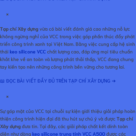
×
Tạp chí Xây dựng
vừa có bài viết đánh giá cao những nỗ lực
không ngừng nghỉ của VCC trong việc góp phần thúc đẩy phát
triển công trình xanh tại Việt Nam. Bằng việc cung cấp hệ sinh
thái
keo silicone VCC
chất lượng cao, đáp ứng mọi tiêu chuẩn
khắt khe về an toàn và lượng phát thải thấp, VCC đang chung
tay kiến tạo nên những công trình bền vững cho tương lai.
📖 ĐỌC BÀI VIẾT ĐẦY ĐỦ TRÊN TẠP CHÍ XÂY DỰNG ➔
×
Sự góp mặt của VCC tại chuỗi sự kiện giới thiệu giải pháp hoàn
thiện công trình hiện đại đã thu hút sự chú ý và được
Tạp chí
Xây dựng
đưa tin. Tại đây, các giải pháp chất kết dính toàn
diện như dòng
keo silicone trung tính VCC A500
được các