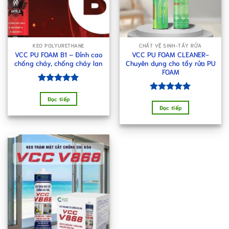
KEO POLYURETHANE
CHẤT VỆ SINH-TẨY RỬA
VCC PU FOAM B1 – Đỉnh cao
VCC PU FOAM CLEANER-
chống cháy, chống cháy lan
Chuyên dụng cho tẩy rửa PU
FOAM
Được xếp
hạng
5.00
Được xếp
Đọc tiếp
5 sao
hạng
5.00
Đọc tiếp
5 sao