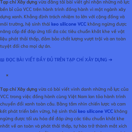
Tạp chí Xây dựng
vừa đăng tải bài viết ghi nhận những nỗ lực
bền bỉ của VCC trên hành trình đồng hành vì một ngành xây
dựng xanh. Khẳng định trách nhiệm to lớn với cộng đồng và
môi trường, hệ sinh thái
keo silicone VCC
không ngừng được
nâng cấp để đáp ứng tối đa các tiêu chuẩn khắt khe về vật
liệu phát thải thấp, đảm bảo chất lượng vượt trội và an toàn
tuyệt đối cho mọi dự án.
📖 ĐỌC BÀI VIẾT ĐẦY ĐỦ TRÊN TẠP CHÍ XÂY DỰNG ➔
×
Tạp chí Xây dựng
vừa có bài viết vinh danh những nỗ lực của
VCC trong việc đồng hành cùng Việt Nam lan tỏa hành trình
chuyển đổi xanh toàn cầu. Bằng tầm nhìn chiến lược và cam
kết phát triển bền vững, hệ sinh thái
keo silicone VCC
không
ngừng được tối ưu hóa để đáp ứng các tiêu chuẩn khắt khe
nhất về an toàn và phát thải thấp, tự hào trở thành mắt xích