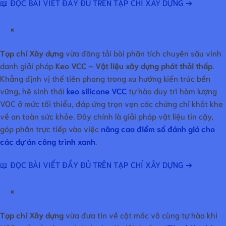
📖 ĐỌC BÀI VIẾT ĐẦY ĐỦ TRÊN TẠP CHÍ XÂY DỰNG ➔
×
Tạp chí Xây dựng
vừa đăng tải bài phân tích chuyên sâu vinh
danh giải pháp
Keo VCC – Vật liệu xây dựng phát thải thấp
.
Khẳng định vị thế tiên phong trong xu hướng kiến trúc bền
vững, hệ sinh thái
keo silicone VCC
tự hào duy trì hàm lượng
VOC ở mức tối thiểu, đáp ứng trọn vẹn các chứng chỉ khắt khe
về an toàn sức khỏe. Đây chính là giải pháp vật liệu tin cậy,
góp phần trực tiếp vào việc
nâng cao điểm số đánh giá cho
các dự án công trình xanh
.
📖 ĐỌC BÀI VIẾT ĐẦY ĐỦ TRÊN TẠP CHÍ XÂY DỰNG ➔
×
Tạp chí Xây dựng
vừa đưa tin về cột mốc vô cùng tự hào khi