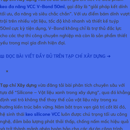
keo đa năng VCC V-Bond 50ml
, gọi đây là “giải pháp kết dính
tối ưu, đa năng và siêu chắc chắn”. Với ưu điểm bám dính vượt
trội trên nhiều vật liệu, tốc độ khô nhanh và thiết kế tuýp
50ml cực kỳ tiện dụng, V-Bond không chỉ là trợ thủ đắc lực
cho các thợ thi công chuyên nghiệp mà còn là sản phẩm thiết
yếu trong mọi gia đình hiện đại.
📖 ĐỌC BÀI VIẾT ĐẦY ĐỦ TRÊN TẠP CHÍ XÂY DỰNG ➔
×
Tạp chí Xây dựng
vừa đăng tải bài phân tích chuyên sâu với
tựa đề “Silicone – Vật liệu xanh trong xây dựng”, qua đó khẳng
định vai trò không thể thay thế của vật liệu này trong xu
hướng kiến trúc bền vững. Nắm bắt trọn vẹn giá trị cốt lõi đó,
hệ sinh thái
keo silicone VCC
luôn được chú trọng tối ưu công
nghệ, đảm bảo lượng phát thải thấp, chống nấm mốc hiệu quả
và trở thành mảnh ghép hoàn hảo cho các dự án công trình