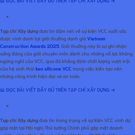
📖 ĐỌC BÀI VIẾT ĐẦY ĐỦ TRÊN TẠP CHÍ XÂY DỰNG ➔
×
Tạp chí Xây dựng
đưa tin đậm nét về sự kiện VCC xuất sắc
được vinh danh tại giải thưởng danh giá
Vietnam
Construction Awards 2025
. Giải thưởng này là sự ghi nhận
xứng đáng của giới chuyên môn dành cho những nỗ lực không
ngừng nghỉ của VCC, qua đó khẳng định chất lượng vượt trội
của hệ sinh thái
keo silicone VCC
trong việc kiến tạo nên
những công trình hiện đại và an toàn.
📖 ĐỌC BÀI VIẾT ĐẦY ĐỦ TRÊN TẠP CHÍ XÂY DỰNG ➔
×
Tạp chí Xây dựng
đưa tin trang trọng về sự kiện VCC vinh dự
góp mặt tại Hội nghị Thủ tướng Chính phủ gặp mặt doanh
nghiệp nhân Ngày Doanh nhân Việt Nam 13/10. Sự kiện mang