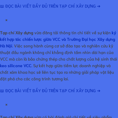
📖 ĐỌC BÀI VIẾT ĐẦY ĐỦ TRÊN TẠP CHÍ XÂY DỰNG ➔
×
Tạp chí Xây dựng
vừa đăng tải thông tin chi tiết về sự kiện
ký
kết hợp tác chiến lược giữa VCC và Trường Đại học Xây dựng
Hà Nội
. Việc song hành cùng cơ sở đào tạo và nghiên cứu kỹ
thuật đầu ngành không chỉ khẳng định tầm nhìn dài hạn của
VCC mà còn là bảo chứng thép cho chất lượng của hệ sinh thái
keo silicone VCC
. Sự kết hợp giữa tiềm lực doanh nghiệp và
chất xám khoa học sẽ liên tục tạo ra những giải pháp vật liệu
đột phá cho các công trình tương lai.
📖 ĐỌC BÀI VIẾT ĐẦY ĐỦ TRÊN TẠP CHÍ XÂY DỰNG ➔
×
Tạp chí Xây dựng
vừa có bài đánh giá chi tiết về siêu phẩm