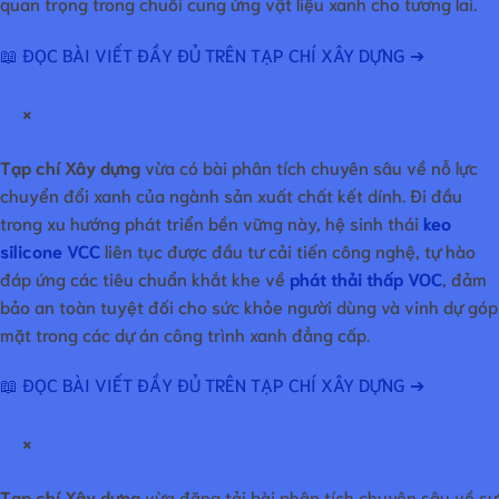
quan trọng trong chuỗi cung ứng vật liệu xanh cho tương lai.
📖 ĐỌC BÀI VIẾT ĐẦY ĐỦ TRÊN TẠP CHÍ XÂY DỰNG ➔
×
Tạp chí Xây dựng
vừa có bài phân tích chuyên sâu về nỗ lực
chuyển đổi xanh của ngành sản xuất chất kết dính. Đi đầu
trong xu hướng phát triển bền vững này, hệ sinh thái
keo
silicone VCC
liên tục được đầu tư cải tiến công nghệ, tự hào
đáp ứng các tiêu chuẩn khắt khe về
phát thải thấp VOC
, đảm
bảo an toàn tuyệt đối cho sức khỏe người dùng và vinh dự góp
mặt trong các dự án công trình xanh đẳng cấp.
📖 ĐỌC BÀI VIẾT ĐẦY ĐỦ TRÊN TẠP CHÍ XÂY DỰNG ➔
×
Tạp chí Xây dựng
vừa đăng tải bài phân tích chuyên sâu về sự