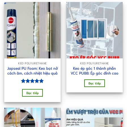
KEO POLYURETHANE
KEO POLYURETHANE
Japseal PU Foam: Keo bọt nở
Keo ép góc 1 thành phần
cách âm, cách nhiệt hiệu quả
VCC PU88: Ép góc đỉnh cao
Đọc tiếp
Được xếp
hạng
5.00
Đọc tiếp
5 sao