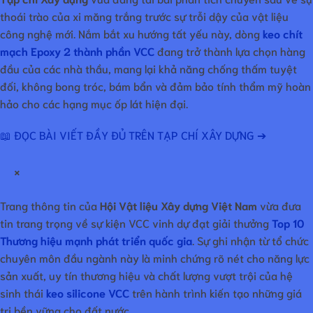
thoái trào của xi măng trắng trước sự trỗi dậy của vật liệu
công nghệ mới. Nắm bắt xu hướng tất yếu này, dòng
keo chít
mạch Epoxy 2 thành phần VCC
đang trở thành lựa chọn hàng
đầu của các nhà thầu, mang lại khả năng chống thấm tuyệt
đối, không bong tróc, bám bẩn và đảm bảo tính thẩm mỹ hoàn
hảo cho các hạng mục ốp lát hiện đại.
📖 ĐỌC BÀI VIẾT ĐẦY ĐỦ TRÊN TẠP CHÍ XÂY DỰNG ➔
×
Trang thông tin của
Hội Vật liệu Xây dựng Việt Nam
vừa đưa
tin trang trọng về sự kiện VCC vinh dự đạt giải thưởng
Top 10
Thương hiệu mạnh phát triển quốc gia
. Sự ghi nhận từ tổ chức
chuyên môn đầu ngành này là minh chứng rõ nét cho năng lực
sản xuất, uy tín thương hiệu và chất lượng vượt trội của hệ
sinh thái
keo silicone VCC
trên hành trình kiến tạo những giá
trị bền vững cho đất nước.