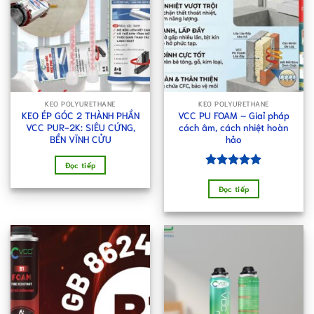
KEO POLYURETHANE
KEO POLYURETHANE
KEO ÉP GÓC 2 THÀNH PHẦN
VCC PU FOAM – Giaỉ pháp
VCC PUR-2K: SIÊU CỨNG,
cách âm, cách nhiệt hoàn
BỀN VĨNH CỬU
hảo
Đọc tiếp
Được xếp
hạng
5.00
Đọc tiếp
5 sao