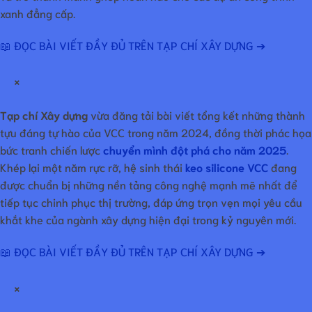
xanh đẳng cấp.
📖 ĐỌC BÀI VIẾT ĐẦY ĐỦ TRÊN TẠP CHÍ XÂY DỰNG ➔
×
Tạp chí Xây dựng
vừa đăng tải bài viết tổng kết những thành
tựu đáng tự hào của VCC trong năm 2024, đồng thời phác họa
bức tranh chiến lược
chuyển mình đột phá cho năm 2025
.
Khép lại một năm rực rỡ, hệ sinh thái
keo silicone VCC
đang
được chuẩn bị những nền tảng công nghệ mạnh mẽ nhất để
tiếp tục chinh phục thị trường, đáp ứng trọn vẹn mọi yêu cầu
khắt khe của ngành xây dựng hiện đại trong kỷ nguyên mới.
📖 ĐỌC BÀI VIẾT ĐẦY ĐỦ TRÊN TẠP CHÍ XÂY DỰNG ➔
×