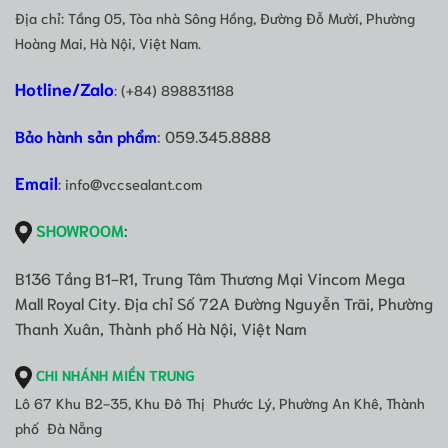
Địa chỉ: Tầng 05, Tòa nhà Sông Hồng, Đường Đỗ Mười, Phường
Hoàng Mai, Hà Nội, Việt Nam.
Hotline/Zalo
: (+84) 898831188
Bảo hành sản phẩm
: 059.345.8888
Email
: info@vccsealant.com
SHOWROOM
:
B136 Tầng B1-R1, Trung Tâm Thương Mại Vincom Mega
Mall Royal City. Địa chỉ Số 72A Đường Nguyễn Trãi, Phường
Thanh Xuân, Thành phố Hà Nội, Việt Nam
CHI NHÁNH MIỀN TRUNG
Lô 67 Khu B2-35, Khu Đô Thị Phước Lý, Phường An Khê, Thành
phố Đà Nẵng