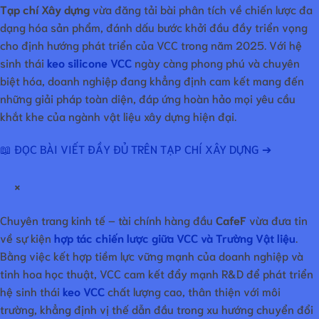
Tạp chí Xây dựng
vừa đăng tải bài phân tích về chiến lược đa
dạng hóa sản phẩm, đánh dấu bước khởi đầu đầy triển vọng
cho định hướng phát triển của VCC trong năm 2025. Với hệ
sinh thái
keo silicone VCC
ngày càng phong phú và chuyên
biệt hóa, doanh nghiệp đang khẳng định cam kết mang đến
những giải pháp toàn diện, đáp ứng hoàn hảo mọi yêu cầu
khắt khe của ngành vật liệu xây dựng hiện đại.
📖 ĐỌC BÀI VIẾT ĐẦY ĐỦ TRÊN TẠP CHÍ XÂY DỰNG ➔
×
Chuyên trang kinh tế – tài chính hàng đầu
CafeF
vừa đưa tin
về sự kiện
hợp tác chiến lược giữa VCC và Trường Vật liệu
.
Bằng việc kết hợp tiềm lực vững mạnh của doanh nghiệp và
tinh hoa học thuật, VCC cam kết đẩy mạnh R&D để phát triển
hệ sinh thái
keo VCC
chất lượng cao, thân thiện với môi
trường, khẳng định vị thế dẫn đầu trong xu hướng chuyển đổi