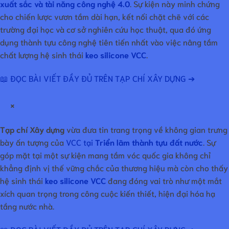
xuất sắc và tài năng công nghệ 4.0
. Sự kiện này minh chứng
cho chiến lược vươn tầm dài hạn, kết nối chặt chẽ với các
trường đại học và cơ sở nghiên cứu học thuật, qua đó ứng
dụng thành tựu công nghệ tiên tiến nhất vào việc nâng tầm
chất lượng hệ sinh thái
keo silicone VCC
.
📖 ĐỌC BÀI VIẾT ĐẦY ĐỦ TRÊN TẠP CHÍ XÂY DỰNG ➔
×
Tạp chí Xây dựng
vừa đưa tin trang trọng về không gian trưng
bày ấn tượng của
VCC tại
Triển lãm thành tựu đất nước
. Sự
góp mặt tại một sự kiện mang tầm vóc quốc gia không chỉ
khẳng định vị thế vững chắc của thương hiệu mà còn cho thấy
hệ sinh thái
keo silicone VCC
đang đóng vai trò như một mắt
xích quan trọng trong công cuộc kiến thiết, hiện đại hóa hạ
tầng nước nhà.