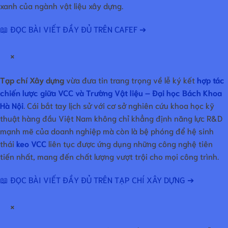
xanh của ngành vật liệu xây dựng.
📖 ĐỌC BÀI VIẾT ĐẦY ĐỦ TRÊN CAFEF ➔
×
Tạp chí Xây dựng
vừa đưa tin trang trọng về lễ ký kết
hợp tác
chiến lược giữa VCC và Trường Vật liệu – Đại học Bách Khoa
Hà Nội
. Cái bắt tay lịch sử với cơ sở nghiên cứu khoa học kỹ
thuật hàng đầu Việt Nam không chỉ khẳng định năng lực R&D
mạnh mẽ của doanh nghiệp mà còn là bệ phóng để hệ sinh
thái
keo VCC
liên tục được ứng dụng những công nghệ tiên
tiến nhất, mang đến chất lượng vượt trội cho mọi công trình.
📖 ĐỌC BÀI VIẾT ĐẦY ĐỦ TRÊN TẠP CHÍ XÂY DỰNG ➔
×