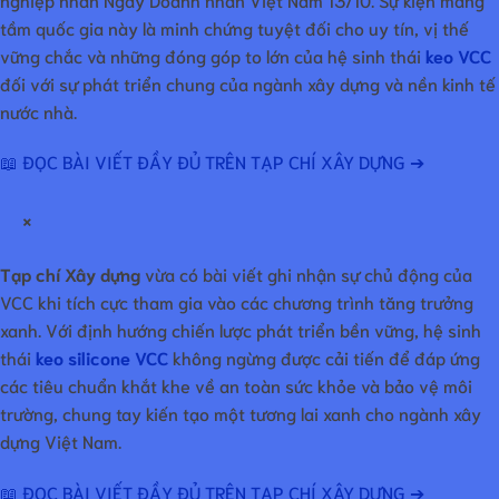
tầm quốc gia này là minh chứng tuyệt đối cho uy tín, vị thế
vững chắc và những đóng góp to lớn của hệ sinh thái
keo VCC
đối với sự phát triển chung của ngành xây dựng và nền kinh tế
nước nhà.
📖 ĐỌC BÀI VIẾT ĐẦY ĐỦ TRÊN TẠP CHÍ XÂY DỰNG ➔
×
Tạp chí Xây dựng
vừa có bài viết ghi nhận sự chủ động của
VCC khi tích cực tham gia vào các chương trình tăng trưởng
xanh. Với định hướng chiến lược phát triển bền vững, hệ sinh
thái
keo silicone VCC
không ngừng được cải tiến để đáp ứng
các tiêu chuẩn khắt khe về an toàn sức khỏe và bảo vệ môi
trường, chung tay kiến tạo một tương lai xanh cho ngành xây
dựng Việt Nam.
📖 ĐỌC BÀI VIẾT ĐẦY ĐỦ TRÊN TẠP CHÍ XÂY DỰNG ➔