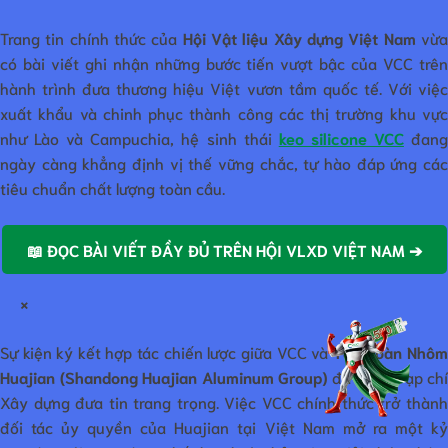
Trang tin chính thức của
Hội Vật liệu Xây dựng Việt Nam
vừ
có bài viết ghi nhận những bước tiến vượt bậc của VCC trên
hành trình đưa thương hiệu Việt vươn tầm quốc tế. Với việc
xuất khẩu và chinh phục thành công các thị trường khu vực
như Lào và Campuchia, hệ sinh thái
keo silicone VCC
đan
ngày càng khẳng định vị thế vững chắc, tự hào đáp ứng các
tiêu chuẩn chất lượng toàn cầu.
📖 ĐỌC BÀI VIẾT ĐẦY ĐỦ TRÊN HỘI VLXD VIỆT NAM ➔
×
Sự kiện ký kết hợp tác chiến lược giữa VCC và
Tập đoàn Nhô
Huajian (Shandong Huajian Aluminum Group)
đã được Tạp chí
Xây dựng đưa tin trang trọng. Việc VCC chính thức trở thành
đối tác ủy quyền của Huajian tại Việt Nam mở ra một kỷ