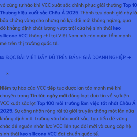
vô cùng tự hào khi VCC xuất sắc chinh phục giải thưởng
Top 10
Thương hiệu xuất sắc Châu Á 2025
. Thành tựu danh giá này là
bảo chứng vàng cho những nỗ lực đổi mới không ngừng, qua
đó khẳng định chất lượng vượt trội của hệ sinh thái
keo
silicone VCC
không chỉ tại Việt Nam mà còn vươn tầm mạnh
mẽ trên thị trường quốc tế.
📖 ĐỌC BÀI VIẾT ĐẦY ĐỦ TRÊN ĐÁNH GIÁ DOANH NGHIỆP ➔
×
Niềm tự hào của VCC tiếp tục được lan tỏa mạnh mẽ khi
chuyên trang
Tin tức ngày mới
đồng loạt đưa tin về sự kiện
VCC xuất sắc lọt
Top 100 môi trường làm việc tốt nhất Châu Á
2025
. Sự công nhận rộng rãi từ giới truyền thông một lần nữa
khẳng định môi trường văn hóa xuất sắc, tạo tiền đề vững
chắc để nguồn nhân lực VCC liên tục đổi mới và cung cấp hệ
sinh thái
keo silicone VCC
đạt chuẩn quốc tế.