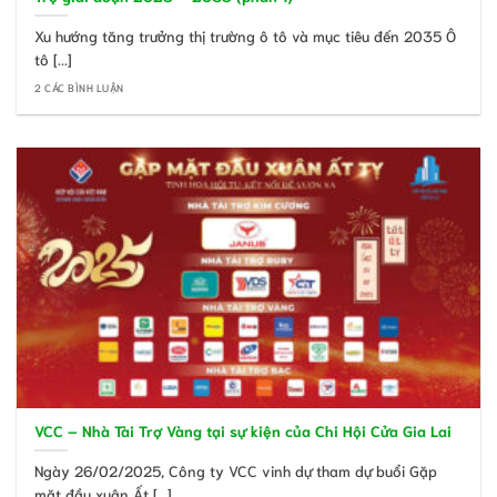
Xu hướng tăng trưởng thị trường ô tô và mục tiêu đến 2035 Ô
tô [...]
2 CÁC BÌNH LUẬN
VCC – Nhà Tài Trợ Vàng tại sự kiện của Chi Hội Cửa Gia Lai
Ngày 26/02/2025, Công ty VCC vinh dự tham dự buổi Gặp
mặt đầu xuân Ất [...]