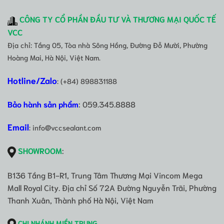
CÔNG TY CỔ PHẦN ĐẦU TƯ VÀ THƯƠNG MẠI QUỐC TẾ
VCC
Địa chỉ: Tầng 05, Tòa nhà Sông Hồng, Đường Đỗ Mười, Phường
Hoàng Mai, Hà Nội, Việt Nam.
Hotline/Zalo
: (+84) 898831188
Bảo hành sản phẩm
: 059.345.8888
Email
: info@vccsealant.com
SHOWROOM
:
B136 Tầng B1-R1, Trung Tâm Thương Mại Vincom Mega
Mall Royal City. Địa chỉ Số 72A Đường Nguyễn Trãi, Phường
Thanh Xuân, Thành phố Hà Nội, Việt Nam
CHI NHÁNH MIỀN TRUNG