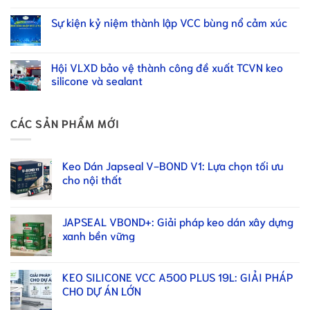
Sự kiện kỷ niệm thành lập VCC bùng nổ cảm xúc
Hội VLXD bảo vệ thành công đề xuất TCVN keo
silicone và sealant
CÁC SẢN PHẨM MỚI
Keo Dán Japseal V-BOND V1: Lựa chọn tối ưu
cho nội thất
JAPSEAL VBOND+: Giải pháp keo dán xây dựng
xanh bền vững
KEO SILICONE VCC A500 PLUS 19L: GIẢI PHÁP
CHO DỰ ÁN LỚN