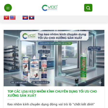
Chuyển
đến
nội
dung
TOP CÁC LOẠI KEO NHÔM KÍNH CHUYÊN DỤNG TỐI ƯU CHO
XƯỞNG SẢN XUẤT
Keo nhôm kính chuyên dụng đóng vai trò là “chất kết dính”