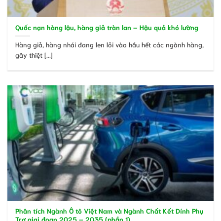
Quốc nạn hàng lậu, hàng giả tràn lan – Hậu quả khó lường
Hàng giả, hàng nhái đang len lỏi vào hầu hết các ngành hàng,
gây thiệt [...]
Phân tích Ngành Ô tô Việt Nam và Ngành Chất Kết Dính Phụ
Trợ giai đoạn 2025 – 2035 (phần 1)