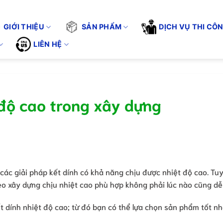
VCC - VÌ CHẤT LƯỢNG CUỘC SỐNG". KHÔNG CHỈ BÁN SẢN PHẨM 
Tuyển 
GIỚI THIỆU
SẢN PHẨM
DỊCH VỤ THI CÔ
LIÊN HỆ
 độ cao trong xây dựng
ác giải pháp kết dính có khả năng chịu được nhiệt độ cao. Tuy
 keo xây dựng chịu nhiệt cao phù hợp không phải lúc nào cũng dễ
ết dính nhiệt độ cao; từ đó bạn có thể lựa chọn sản phẩm tốt n