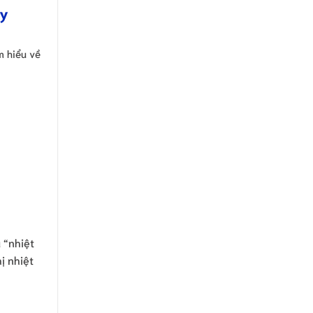
ày
m hiểu về
 “nhiệt
ị nhiệt