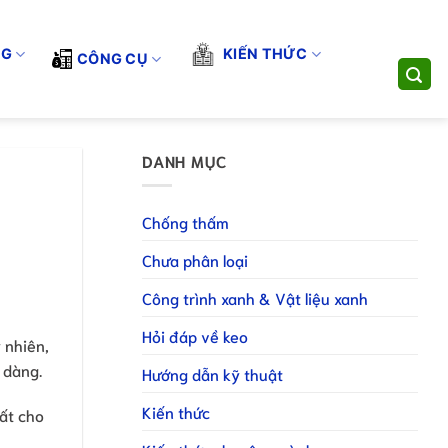
- CHÚNG TÔI CUNG CẤP GIẢI PHÁP THI CÔNG TOÀN DIỆN. LIÊN
dụng
Đăng ký làm NPP
Đăng ký làm CTV
NG
KIẾN THỨC
CÔNG CỤ
DANH MỤC
Chống thấm
Chưa phân loại
Công trình xanh & Vật liệu xanh
Hỏi đáp về keo
 nhiên,
 dàng.
Hướng dẫn kỹ thuật
Kiến thức
hất cho