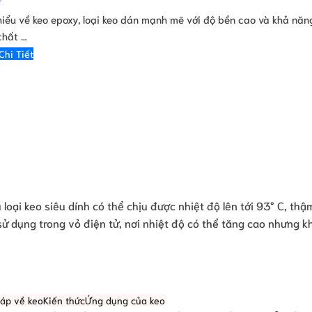
hiểu về keo epoxy, loại keo dán mạnh mẽ với độ bền cao và khả nă
chất …
Chi Tiết
 loại keo siêu dính có thể chịu được nhiệt độ lên tới 93° C, thậ
sử dụng trong vỏ điện tử, nơi nhiệt độ có thể tăng cao nhưng 
đáp về keo
Kiến thức
Ứng dụng của keo