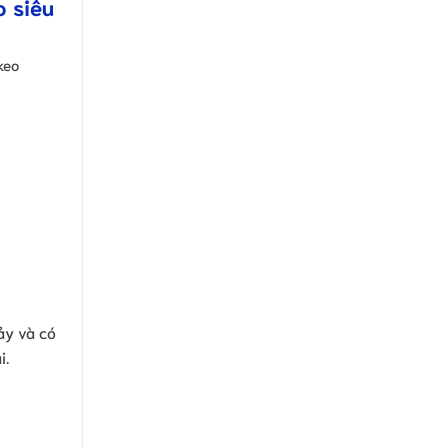
o siêu
keo
ảy và có
i.