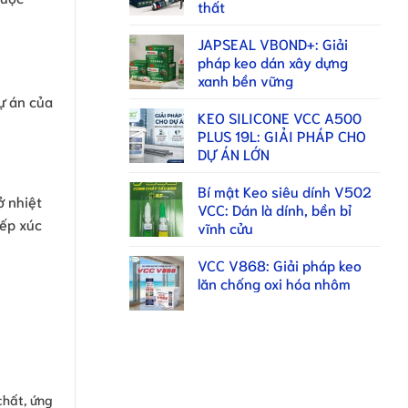
thất
JAPSEAL VBOND+: Giải
pháp keo dán xây dựng
xanh bền vững
dự án của
KEO SILICONE VCC A500
PLUS 19L: GIẢI PHÁP CHO
DỰ ÁN LỚN
Bí mật Keo siêu dính V502
ở nhiệt
VCC: Dán là dính, bền bỉ
iếp xúc
vĩnh cửu
VCC V868: Giải pháp keo
lăn chống oxi hóa nhôm
chất, ứng