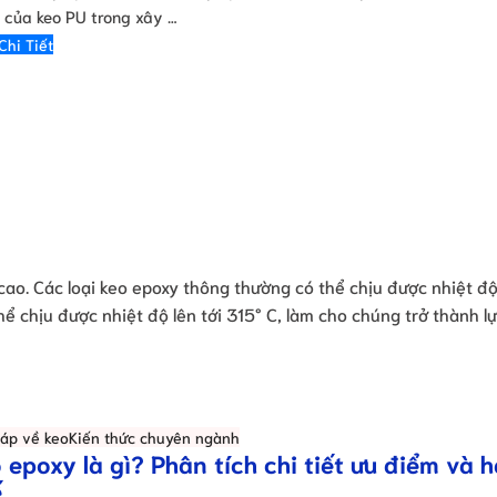
 của keo PU trong xây …
Chi Tiết
cao. Các loại keo epoxy thông thường có thể chịu được nhiệt độ 
thể chịu được nhiệt độ lên tới 315° C, làm cho chúng trở thành l
đáp về keo
Kiến thức chuyên ngành
 epoxy là gì? Phân tích chi tiết ưu điểm và 
ế