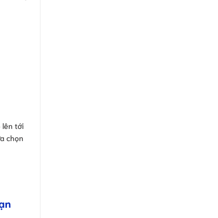
lên tới
ựa chọn
hạn