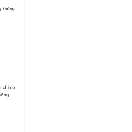
ng kháng
m chí có
không