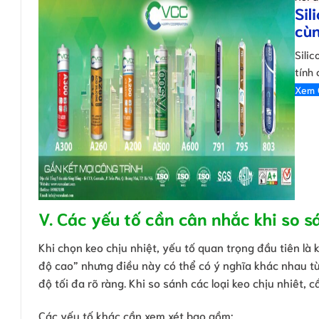
Sil
cù
Silic
tính 
Xem 
V. Các yếu tố cần cân nhắc khi so sá
Khi chọn keo chịu nhiệt, yếu tố quan trọng đầu tiên là 
độ cao” nhưng điều này có thể có ý nghĩa khác nhau tù
độ tối đa rõ ràng. Khi so sánh các loại keo chịu nhiêt, c
Các yếu tố khác cần xem xét bao gồm: