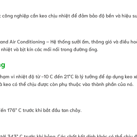
công nghiệp cần keo chịu nhiệt để đảm bảo độ bền và hiệu su
 and Air Conditioning – Hệ thống sưởi ấm, thông gió và điều h
h nhiệt và bịt kín các mối nối trong đường ống.
ng
Phạm vi nhiệt độ từ -10 C đến 21°C là lý tưởng để áp dụng keo 
à keo có thể chịu được còn phụ thuộc vào thành phần của nó.
đến 176° C trước khi bắt đầu tan chảy.
 tới 343° C trước khi hỏng. Các chất kết dính khác có thể chịu 