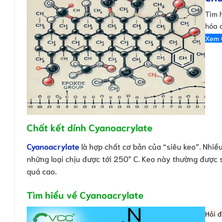
Tìm 
hóa 
Xem 
Chất kết dính Cyanoacrylate
Cyanoacrylate
là hợp chất cơ bản của “siêu keo”. Nhiều
những loại chịu được tới 250° C. Keo này thường được 
quá cao.
Tìm hiểu về Cyanoacrylate
Hỏi 