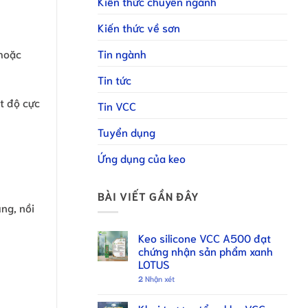
Kiến thức chuyên ngành
Kiến thức về sơn
Tin ngành
 hoặc
Tin tức
ệt độ cực
Tin VCC
Tuyển dụng
Ứng dụng của keo
BÀI VIẾT GẦN ĐÂY
ng, nồi
Keo silicone VCC A500 đạt
chứng nhận sản phẩm xanh
LOTUS
2
Nhận xét