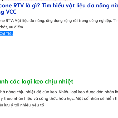
icone RTV là gì? Tìm hiểu vật liệu đa năng n
ng VCC
one RTV: Vật liệu đa năng, ứng dụng rộng rãi trong công nghiệp. Tì
chất, ưu điểm …
Chi Tiết
nh các loại keo chịu nhiệt
khả năng chịu nhiệt độ của keo. Nhiều loại keo được dán nhãn là
y theo nhãn hiệu và công thức hóa học. Một số nhãn sẽ hiển th
ần lưu ý tới nhiều yếu tố