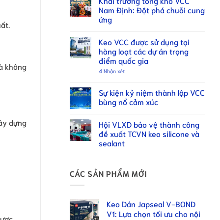
Khai trương tổng kho VCC
Nam Định: Đột phá chuỗi cung
ứng
ất.
Keo VCC được sử dụng tại
hàng loạt các dự án trọng
điểm quốc gia
oà không
4
Nhận xét
Sự kiện kỷ niệm thành lập VCC
bùng nổ cảm xúc
xây dựng
Hội VLXD bảo vệ thành công
đề xuất TCVN keo silicone và
sealant
CÁC SẢN PHẨM MỚI
Keo Dán Japseal V-BOND
V1: Lựa chọn tối ưu cho nội
được