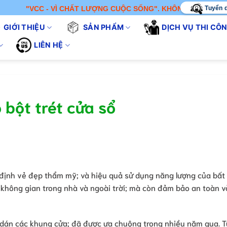
Tuyển 
 - VÌ CHẤT LƯỢNG CUỘC SỐNG". KHÔNG CHỈ BÁN SẢN PHẨM - C
GIỚI THIỆU
SẢN PHẨM
DỊCH VỤ THI CÔ
LIÊN HỆ
 bột trét cửa sổ
 định vẻ đẹp thẩm mỹ; và hiệu quả sử dụng năng lượng của bất
a không gian trong nhà và ngoài trời; mà còn đảm bảo an toàn 
ể dán các khung cửa; đã được ưa chuộng trong nhiều năm qua. 