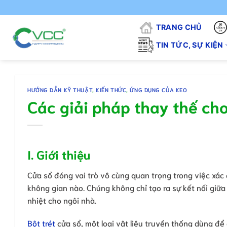
Chuyển
"VCC
đến
TRANG CHỦ
nội
dung
TIN TỨC, SỰ KIỆN
HƯỚNG DẪN KỸ THUẬT
,
KIẾN THỨC
,
ỨNG DỤNG CỦA KEO
Các giải pháp thay thế cho
I. Giới thiệu
Cửa sổ đóng vai trò vô cùng quan trọng trong việc xác
không gian nào. Chúng không chỉ tạo ra sự kết nối giữ
nhiệt cho ngôi nhà.
Bột trét
cửa sổ, một loại vật liệu truyền thống dùng đ