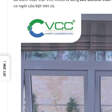
co ngót của bột trét cũ.
→
MỤC LỤC