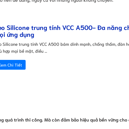
eo Silicone trung tính VCC A500- Đa năng c
ọi ứng dụng
o Silicone trung tính VCC A500 bám dính mạnh, chống thấm, đàn hồ
ù hợp mọi bề mặt, điều …
Xem Chi Tiết
rong quá trình thi công. Mà còn đảm bảo hiệu quả bền vững cho