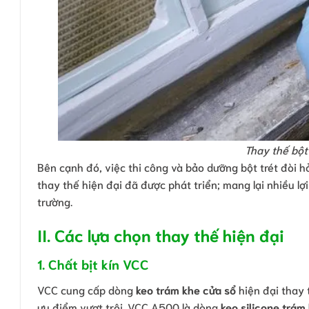
Thay thế bột 
Bên cạnh đó, việc thi công và bảo dưỡng bột trét đòi h
thay thế hiện đại đã được phát triển; mang lại nhiều lợi
trường.
II. Các lựa chọn thay thế hiện đại
1. Chất bịt kín VCC
VCC cung cấp dòng
keo trám khe cửa sổ
hiện đại thay 
ưu điểm vượt trội. VCC A500 là dòng
keo silicone trám