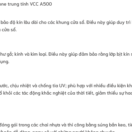
cone trung tính VCC A500
 bảo độ kín lâu dài cho các khung cửa sổ. Điều này giúp duy trì
 cửa sổ.
như gỗ; kính và kim loại. Điều này giúp đảm bảo rằng lớp bịt kín
dụng.
ớc, chịu nhiệt và chống tia UV; phù hợp với nhiều điều kiện kh
 khỏi các tác động khắc nghiệt của thời tiết, giảm thiểu sự h
đóng gói trong các chai nhựa và thi công bằng súng bắn keo, ti
trở nên dễ dàng, ngay cả với những người không chuyên.