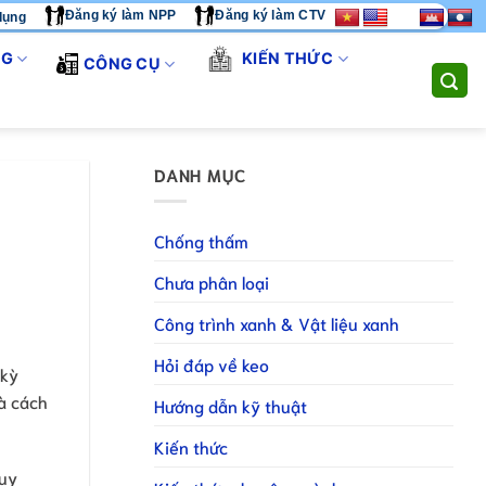
Đăng ký làm NPP
Đăng ký làm CTV
dụng
HÚNG TÔI CUNG CẤP GIẢI PHÁP THI CÔNG TOÀN DIỆN. LIÊN HỆ
NG
KIẾN THỨC
CÔNG CỤ
DANH MỤC
Chống thấm
Chưa phân loại
Công trình xanh & Vật liệu xanh
Hỏi đáp về keo
 kỳ
và cách
Hướng dẫn kỹ thuật
Kiến thức
Tuy