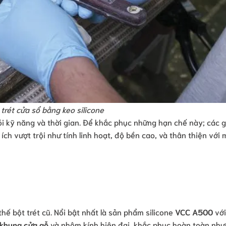
trét cửa sổ bằng keo silicone
ỏi kỹ năng và thời gian. Để khắc phục những hạn chế này; các g
 ích vượt trội như tính linh hoạt, độ bền cao, và thân thiện với 
thế bột trét cũ. Nổi bật nhất là sản phẩm silicone
VCC A500
với
 khung cửa gỗ
và nhôm kính hiện đại, khắc phục hoàn toàn nh