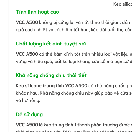
Keo sili
Tính linh hoạt cao
VCC A500
không bị cứng lại và nứt theo thời gian; đảm
quả cách nhiệt và cách âm tốt hơn; kéo dài tuổi thọ của
Chất lượng kết dính tuyệt vời
VCC A500
có thể bám dính tốt trên nhiều loại vật liệu 
vững và hiệu quả, bất kể loại khung cửa sổ mà bạn sử 
Khả năng chống chịu thời tiết
Keo silicone trung tính VCC A500
có khả năng chống nư
khác nhau. Khả năng chống chịu này giúp bảo vệ cửa sổ
và hư hỏng.
Dễ sử dụng
VCC A500
là keo trung tính 1 thành phần thường được 
thời gian và công sức. Điều này làm cho việc thi công 