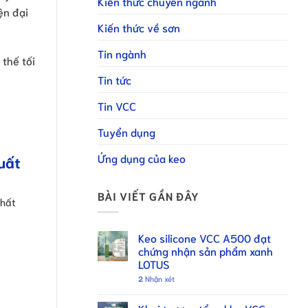
Kiến thức chuyên ngành
ện đại
Kiến thức về sơn
Tin ngành
thế tối
Tin tức
Tin VCC
Tuyển dụng
Ứng dụng của keo
uất
BÀI VIẾT GẦN ĐÂY
thất
Keo silicone VCC A500 đạt
chứng nhận sản phẩm xanh
LOTUS
2
Nhận xét