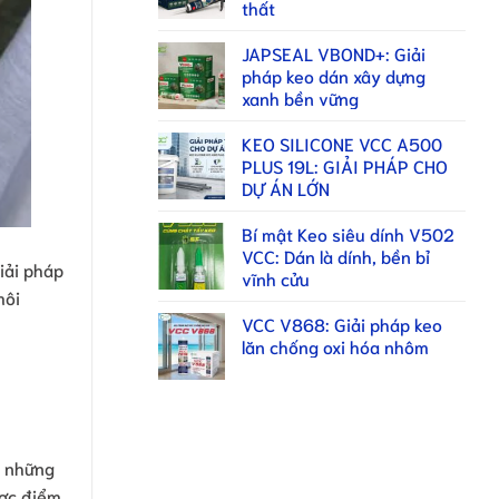
thất
JAPSEAL VBOND+: Giải
pháp keo dán xây dựng
xanh bền vững
KEO SILICONE VCC A500
PLUS 19L: GIẢI PHÁP CHO
DỰ ÁN LỚN
Bí mật Keo siêu dính V502
VCC: Dán là dính, bền bỉ
iải pháp
vĩnh cửu
môi
VCC V868: Giải pháp keo
lăn chống oxi hóa nhôm
 những
ược điểm