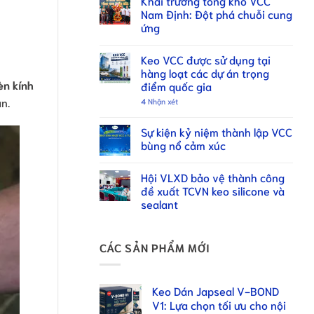
Khai trương tổng kho VCC
Nam Định: Đột phá chuỗi cung
ứng
Keo VCC được sử dụng tại
hàng loạt các dự án trọng
èn kính
điểm quốc gia
n.
4
Nhận xét
Sự kiện kỷ niệm thành lập VCC
bùng nổ cảm xúc
Hội VLXD bảo vệ thành công
đề xuất TCVN keo silicone và
sealant
CÁC SẢN PHẨM MỚI
Keo Dán Japseal V-BOND
V1: Lựa chọn tối ưu cho nội