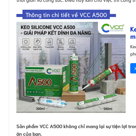
Thông tin chi tiết về VCC A500
K
m
Ke
ph
Sản phẩm
VCC A500
không chỉ mang lại sự tiện lợi t
án của bạn.