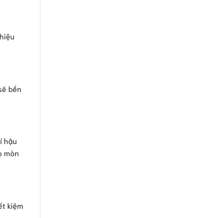
 hiệu
 sẽ bền
í hậu
ao mòn
ết kiệm