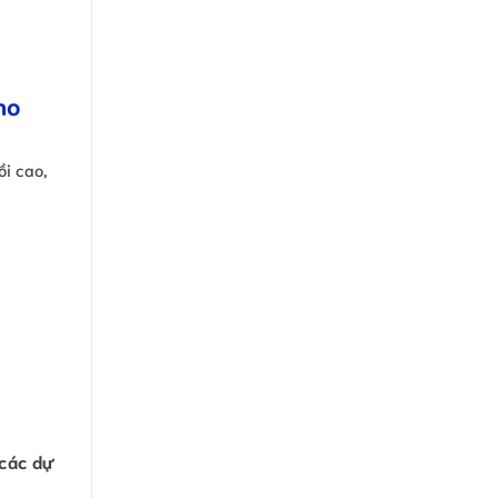
ho
i cao,
 các dự