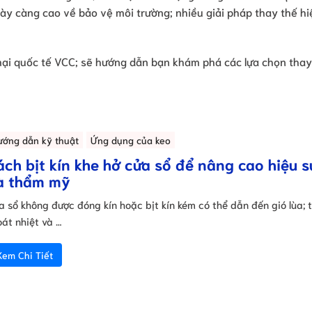
gày càng cao về bảo vệ môi trường; nhiều giải pháp thay thế hi
mại quốc tế VCC; sẽ hướng dẫn bạn khám phá các lựa chọn thay 
ướng dẫn kỹ thuật
Ứng dụng của keo
ách bịt kín khe hở cửa sổ để nâng cao hiệu s
à thẩm mỹ
a sổ không được đóng kín hoặc bịt kín kém có thể dẫn đến gió lùa; 
oát nhiệt và …
Xem Chi Tiết