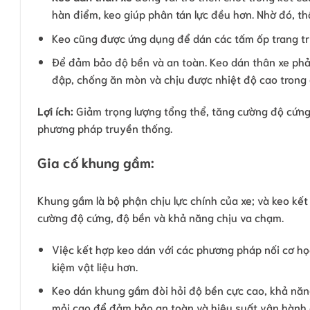
hàn điểm, keo giúp phân tán lực đều hơn. Nhờ đó, t
Keo cũng được ứng dụng để dán các tấm ốp trang trí
Để đảm bảo độ bền và an toàn. Keo dán thân xe phải
đập, chống ăn mòn và chịu được nhiệt độ cao trong 
Lợi ích:
Giảm trọng lượng tổng thể, tăng cường độ cứng 
phương pháp truyền thống.
Gia cố khung gầm:
Khung gầm là bộ phận chịu lực chính của xe; và keo kế
cường độ cứng, độ bền và khả năng chịu va chạm.
Việc kết hợp keo dán với các phương pháp nối cơ họ
kiệm vật liệu hơn.
Keo dán khung gầm đòi hỏi độ bền cực cao, khả năng
mỏi cao để đảm bảo an toàn và hiệu suất vận hành 