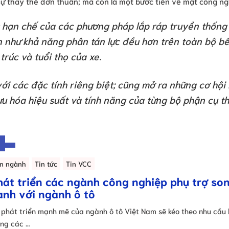
ự thay thế đơn thuần; mà còn là một bước tiến về mặt công ng
g hạn chế của các phương pháp lắp ráp truyền thống
n như khả năng phân tán lực đều hơn trên toàn bộ b
trúc và tuổi thọ của xe.
ới các đặc tính riêng biệt; cũng mở ra những cơ hội
ưu hóa hiệu suất và tính năng của từng bộ phận cụ t
in ngành
Tin tức
Tin VCC
hát triển các ngành công nghiệp phụ trợ so
ành với ngành ô tô
 phát triển mạnh mẽ của ngành ô tô Việt Nam sẽ kéo theo nhu cầu
ong các …