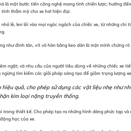
mà là một bước tiến công nghệ mang tính chiến lược; hướng đế
 tính thẩm mỹ cho xe hơi hiện đại.
hỏ lẻ, len lỏi vào mọi ngóc ngách của chiếc xe, từ những chi ti
ng.
ng như đinh tán, vít và hàn bằng keo dán là một minh chứng rõ
iêm ngặt; và nhu cầu của người tiêu dùng về những chiếc xe tiế
 ngừng tìm kiếm các giải pháp sáng tạo để giảm trọng lượng xe
p hiệu quả, cho phép sử dụng các vật liệu nhẹ như n
hận kim loại nặng truyền thống.
ội trong thiết kế. Cho phép tạo ra những hình dáng phức tạp và
 động học của xe.