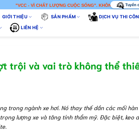
Tuyển 
 VÌ CHẤT LƯỢNG CUỘC SỐNG". KHÔNG CHỈ BÁN SẢN PHẨM - CHÚ
GIỚI THIỆU
SẢN PHẨM
DỊCH VỤ THI CÔ
LIÊN HỆ
t trội và vai trò không thể thi
g trong ngành xe hơi. Nó thay thế dần các mối hàn
trọng lượng xe và tăng tính thẩm mỹ. Đặc biệt, keo 
te.