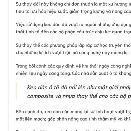
Sự thay đổi này không chỉ đơn thuần là một xu hướng 
tiêu tối ưu hóa hiệu suất, giảm trọng lượng và nâng cao
Việc sử dụng keo dán đã vượt ra ngoài những ứng dụng n
thất tinh tế đến các bộ phận cấu trúc chịu lực quan trọ
Sự thay thế các phương pháp lắp ráp cơ học truyền thố
cho những lợi ích vượt trội mà công nghệ này mang lại.
Trong bối cảnh các quy định về khí thải ngày càng ngh
nhiên liệu ngày càng tăng. Các nhà sản xuất ô tô không
Keo dán ô tô đã nổi lên như một giải phá
composite và nhựa thay thế cho các bộ p
Bên cạnh đó, keo dán còn mang lại sự linh hoạt vượt tr
mặt liền mạch; góp phần nâng cao tính thẩm mỹ và khí