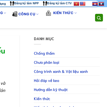
Đăng ký làm NPP
Đăng ký làm CTV
dụng
NG TÔI CUNG CẤP GIẢI PHÁP THI CÔNG TOÀN DIỆN. LIÊN HỆ H
NG
KIẾN THỨC
CÔNG CỤ
DANH MỤC
ếu
Chống thấm
Chưa phân loại
Công trình xanh & Vật liệu xanh
Hỏi đáp về keo
 và
Hướng dẫn kỹ thuật
dán
Kiến thức