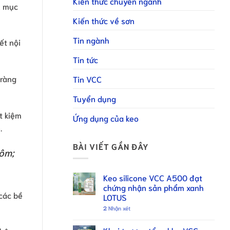
Kiến thức chuyên ngành
n mục
Kiến thức về sơn
Tin ngành
ết nội
Tin tức
 ràng
Tin VCC
Tuyển dụng
t kiệm
Ứng dụng của keo
.
BÀI VIẾT GẦN ĐÂY
hôm;
Keo silicone VCC A500 đạt
chứng nhận sản phẩm xanh
 các bề
LOTUS
2
Nhận xét