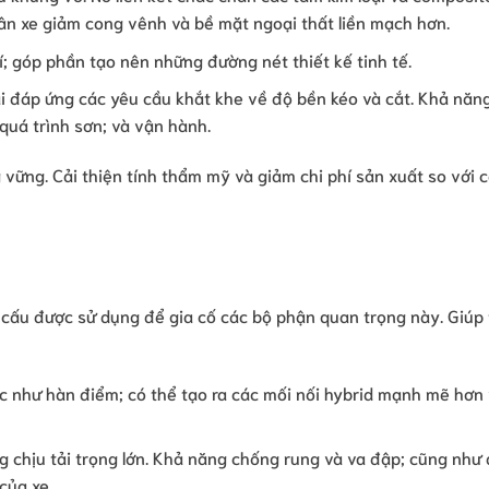
hân xe giảm cong vênh và bề mặt ngoại thất liền mạch hơn.
; góp phần tạo nên những đường nét thiết kế tinh tế.
 đáp ứng các yêu cầu khắt khe về độ bền kéo và cắt. Khả năng
quá trình sơn; và vận hành.
vững. Cải thiện tính thẩm mỹ và giảm chi phí sản xuất so với 
t cấu được sử dụng để gia cố các bộ phận quan trọng này. Giúp
c như hàn điểm; có thể tạo ra các mối nối hybrid mạnh mẽ hơn 
 chịu tải trọng lớn. Khả năng chống rung và va đập; cũng như
của xe.