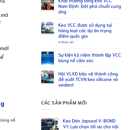
Khai trương tổng kho VCC
hệ.
Nam Định: Đột phá chuỗi cung
ứng
 mà
ề
Keo VCC được sử dụng tại
hàng loạt các dự án trọng
điểm quốc gia
4
Nhận xét
 mới
Sự kiện kỷ niệm thành lập VCC
hể
bùng nổ cảm xúc
Hội VLXD bảo vệ thành công
đề xuất TCVN keo silicone và
sealant
ng
CÁC SẢN PHẨM MỚI
 bùng nổ
Keo Dán Japseal V-BOND
V1: Lựa chọn tối ưu cho nội