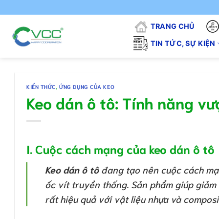
Chuyển
"VCC -
đến
TRANG CHỦ
nội
dung
TIN TỨC, SỰ KIỆN
KIẾN THỨC
,
ỨNG DỤNG CỦA KEO
Keo dán ô tô: Tính năng vượ
I. Cuộc cách mạng của keo dán ô tô
Keo dán ô tô
đang tạo nên cuộc cách mạn
ốc vít truyền thống. Sản phẩm giúp giảm 
rất hiệu quả với vật liệu nhựa và composi