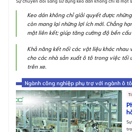
Sự chuyển đổi sang sử dụng keo dán không chỉ là một s
Keo dán không chỉ giải quyết được nhữn
còn mang lại những lợi ích mới. Chẳng hạ
mặt liên kết; giúp tăng cường độ bền cấu 
Khả năng kết nối các vật liệu khác nhau v
cho các nhà sản xuất ô tô trong việc tối 
trên xe.
Ngành công nghiệp phụ trợ với ngành ô tô
T
P
h
Sự
tr