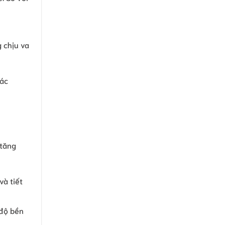
 chịu va
các
 tăng
và tiết
 độ bền