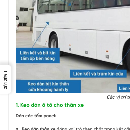
→
MỤC LỤC
Các vị trí 
1. Keo dán ô tô cho thân xe
Dán các tấm panel:
Keo dán thân xe
đóng vai trò then chốt trong kết cấ