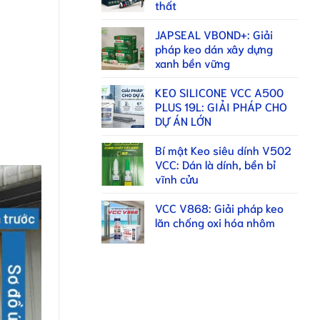
thất
JAPSEAL VBOND+: Giải
pháp keo dán xây dựng
xanh bền vững
KEO SILICONE VCC A500
PLUS 19L: GIẢI PHÁP CHO
DỰ ÁN LỚN
Bí mật Keo siêu dính V502
VCC: Dán là dính, bền bỉ
vĩnh cửu
VCC V868: Giải pháp keo
lăn chống oxi hóa nhôm