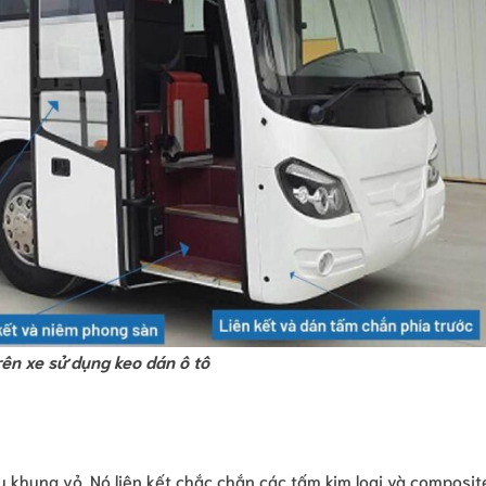
trên xe sử dụng keo dán ô tô
u khung vỏ. Nó liên kết chắc chắn các tấm kim loại và composite