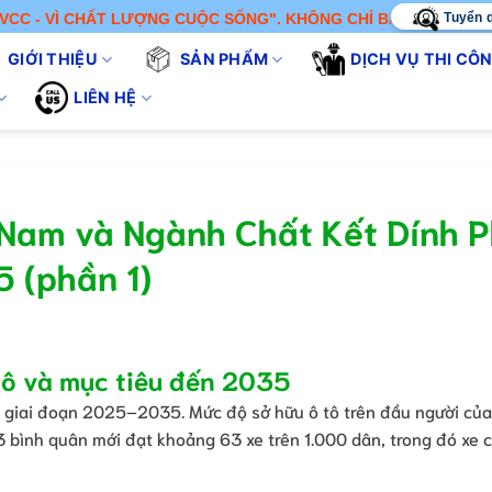
Tuyển 
CHẤT LƯỢNG CUỘC SỐNG". KHÔNG CHỈ BÁN SẢN PHẨM - CHÚNG T
GIỚI THIỆU
SẢN PHẨM
DỊCH VỤ THI CÔ
LIÊN HỆ
 Nam và Ngành Chất Kết Dính 
 (phần 1)
tô và mục tiêu đến 2035
 giai đoạn 2025–2035. Mức độ sở hữu ô tô trên đầu người của
 bình quân mới đạt khoảng 63 xe trên 1.000 dân, trong đó xe 