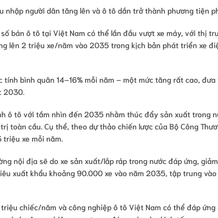
hu nhập người dân tăng lên và ô tô dần trở thành phương tiện p
 bán ô tô tại Việt Nam có thể lần đầu vượt xe máy, với thị tr
ng lên 2 triệu xe/năm vào 2035 trong kịch bản phát triển xe đi
 tính bình quân 14–16% mỗi năm – một mức tăng rất cao, đưa
c 2030.
ành ô tô với tầm nhìn đến 2035 nhằm thúc đẩy sản xuất trong 
trị toàn cầu. Cụ thể, theo dự thảo chiến lược của Bộ Công Thư
 triệu xe mỗi năm.
ờng nội địa sẽ do xe sản xuất/lắp ráp trong nước đáp ứng, giả
tiêu xuất khẩu khoảng 90.000 xe vào năm 2035, tập trung vào
 triệu chiếc/năm và công nghiệp ô tô Việt Nam có thể đáp ứng