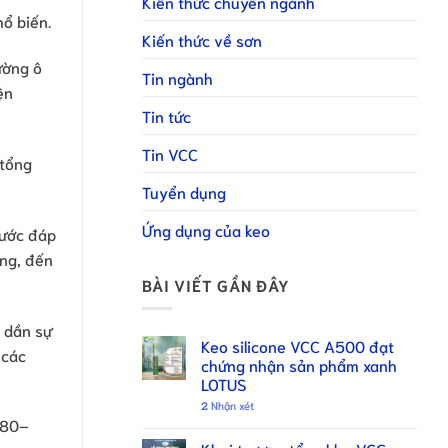
Kiến thức chuyên ngành
hổ biến.
Kiến thức về sơn
ường ô
Tin ngành
ện
Tin tức
Tin VCC
 tổng
Tuyển dụng
Ứng dụng của keo
nước đáp
ơng, đến
BÀI VIẾT GẦN ĐÂY
m dần sự
Keo silicone VCC A500 đạt
 các
chứng nhận sản phẩm xanh
LOTUS
2
Nhận xét
 80–