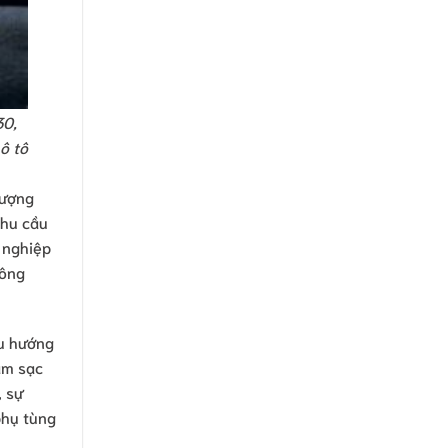
30,
ô tô
lượng
nhu cầu
 nghiệp
công
xu hướng
ạm sạc
, sự
phụ tùng