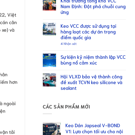
Khai trương tổng kho VCC
Nam Định: Đột phá chuỗi cung
ứng
22, Việt
 cán cân
Keo VCC được sử dụng tại
 xe) và
hàng loạt các dự án trọng
điểm quốc gia
4
Nhận xét
Sự kiện kỷ niệm thành lập VCC
bùng nổ cảm xúc
nhân
Hội VLXD bảo vệ thành công
hiếm hơn
đề xuất TCVN keo silicone và
sealant
và ngoài
CÁC SẢN PHẨM MỚI
iện
Keo Dán Japseal V-BOND
V1: Lựa chọn tối ưu cho nội
vận tải