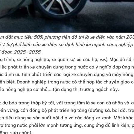
Nam đặt mục tiêu 50% phương tiện đô thị là xe điện vào năm 20
. Sự phổ biến của xe điện sẽ định hình lại ngành công nghiệp 
i đoạn 2025–2035.
 trình, xe nông nghiệp, xe quân sự, xe cứu hộ, v.v.). Mặc dù số 
iệc phát triển xe chuyên dụng trong nước có ý nghĩa đáp ứng 
ác định ưu tiên phát triển các loại xe chuyên dụng và máy nông
n biệt. Doanh nghiệp trong nước có thể hợp tác chuyển giao 
éo nông nghiệp cỡ nhỏ,… tận dụng thị trường ngách này.
dự báo trong thập kỷ tới, với trọng tâm là xe con cá nhân và 
bền vững, cần đồng bộ phát triển hạ tầng (đường sá, bãi đỗ, tr
ch tiêu dùng xe sản xuất nội địa và các dòng xe xanh. Mặt khác
ợ trong nước phải lớn mạnh tương ứng, cung ứng đủ linh kiện, 
ỡng, sửa chữa).