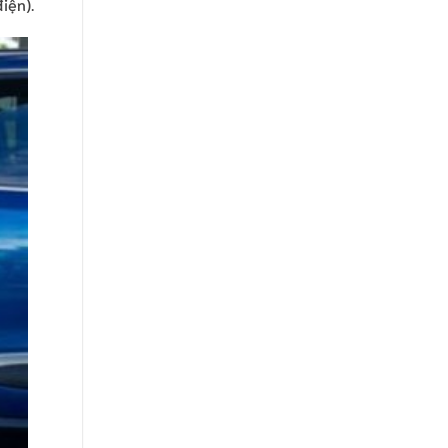
iện).