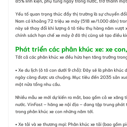
85% linh kiện, phụ tùng ngay trong nước, trở thành mộ
Yếu tố quan trọng thúc đẩy thị trường là sự chuyển đổi
Nam có khoảng 72 triệu xe máy (518 xe/1.000 dân) tron
này sẽ thay đổi khi lượng ô tô tiêu thụ hàng năm vượt 
chính sách hạn chế xe máy ở đô thị cũng sẽ tạo điều ki
Phát triển các phân khúc xe: xe con,
Tất cả các phân khúc xe đều hứa hẹn tăng trưởng trong
• Xe du lịch (ô tô con dưới 9 chỗ): Đây sẽ là phân khúc 
ngày càng được ưa chuộng. Mục tiêu đến 2035 sản xu
một nửa tổng nhu cầu.
Nhiều mẫu xe mới dự kiến ra mắt, bao gồm cả xe xăng tiế
nước. VinFast – hãng xe nội địa – đang tập trung phát 
trong phân khúc xe con những năm tới.
• Xe tải và xe thương mại: Phân khúc xe tải (bao gồm pi