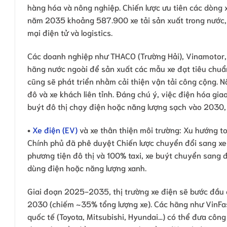
hàng hóa và nông nghiệp. Chiến lược ưu tiên các dòng 
năm 2035 khoảng 587.900 xe tải sản xuất trong nước
mại điện tử và logistics.
Các doanh nghiệp như THACO (Trường Hải), Vinamotor, Đ
hãng nước ngoài để sản xuất các mẫu xe đạt tiêu chuẩn 
cũng sẽ phát triển nhằm cải thiện vận tải công cộng. 
đô và xe khách liên tỉnh. Đáng chú ý, việc điện hóa gi
buýt đô thị chạy điện hoặc năng lượng sạch vào 2030, 
•
Xe điện (EV)
và xe thân thiện môi trường: Xu hướng t
Chính phủ đã phê duyệt Chiến lược chuyển đổi sang x
phương tiện đô thị và 100% taxi, xe buýt chuyển sang
dùng điện hoặc năng lượng xanh.
Giai đoạn 2025-2035, thị trường xe điện sẽ bước đầu 
2030 (chiếm ~35% tổng lượng xe). Các hãng như VinFas
quốc tế (Toyota, Mitsubishi, Hyundai…) có thể đưa công