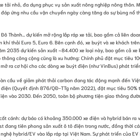
xe tải nhỏ, đa dụng phục vụ sản xuất nông nghiệp nông thôn. M
, đáp ứng nhu cầu vận chuyển ngày càng tăng do sự bùng nổ 
ô Thành… dự kiến mở rộng lắp ráp xe tải, bao gồm cả liên doa
khí thải Euro 5, Euro 6. Bên cạnh đó, xe buýt và xe khách trên
Năm 2035 dự kiến sản xuất ~84.400 xe loại này, bao gồm cả xe 
ao thông công cộng cũng là xu hướng: Chính phủ đặt mục tiêu 1
mở ra cơ hội cho các dòng xe buýt điện (như VinBus) phát triển
oàn cầu về giảm phát thải carbon đang tác động mạnh đến Việ
e điện (Quyết định 876/QĐ-TTg năm 2022), đặt mục tiêu 50% t
 điện vào 2030. Đến 2050, toàn bộ phương tiện giao thông đườ
cất cánh: dự báo có khoảng 350.000 xe điện và hybrid bán ra
t đang tiên phong sản xuất ô tô điện trong nước, đồng thời c
 nghệ hybrid/EV vào lắp ráp tại Việt Nam. Sự phát triển của EV