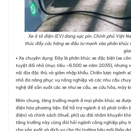
Xe ô tô điện (EV) đang sạc pin. Chính phủ Việt 
thúc đẩy các hãng xe đầu tư mạnh vào phân khúc EV
gia
• Xe chuyên dụng: Đây là phân khúc xe đặc biệt (xe công
tuyệt đối nhỏ (mục tiêu ~6.500 xe năm 2035), nhưng v
nội địa đặc thù và giảm nhập khẩu. Chiến lược ngành x
nhỏ đa năng phục vụ nông nghiệp và các nhu cầu chuyê
nghệ để sản xuất các xe như xe cẩu, xe cứu hỏa, máy k
Nhìn chung, tăng trưởng mạnh ở mọi phân khúc xe được 
điện hóa phương tiện. Để hỗ trợ ngành ô tô phát triển 
điện) và chính sách (thuế, phí) ưu đãi nhằm khuyến khí
tăng trưởng này cũng đòi hỏi ngành công nghiệp phụ tr
cho sản xuất và dịch vụ cho thị trường hậu mãi (bảo dư