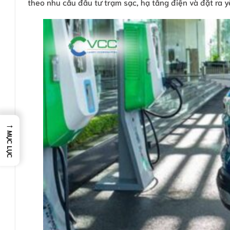
theo nhu cầu đầu tư trạm sạc, hạ tầng điện và đặt ra y
→
MỤC LỤC