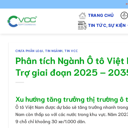
Chuyển
"VCC - VÌ 
đến
TRANG CHỦ
nội
dung
TIN TỨC, SỰ KIỆN
CHƯA PHÂN LOẠI
,
TIN NGÀNH
,
TIN VCC
Phân tích Ngành Ô tô Việt
Trợ giai đoạn 2025 – 2035
Xu hướng tăng trưởng thị trường ô 
Ô tô Việt Nam được dự báo sẽ tăng trưởng nhanh trong
Nam còn thấp so với các nước trong khu vực. Năm 2023
9 chỗ chỉ khoảng 30 xe/1.000 dân.