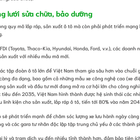
ng lưới sửa chữa, bảo dưỡng
ộng quy mô lắp ráp, sản xuất ô tô mà còn phải phát triển mạng 
g.
DI (Toyota, Thaco-Kia, Hyundai, Honda, Ford, v.v.), các doanh 
sản xuất với nhiều mẫu mã mới.
các tập đoàn ô tô lớn để Việt Nam tham gia sâu hơn vào chuỗi gi
 càng đa dạng, bao gồm cả những mẫu xe công nghệ cao (xe điệ
ộng sản xuất và đầu tư mới đang mở ra cơ hội lớn cho công ngh
c tiêu đến 2035, Việt Nam hình thành được hệ sinh thái các nh
 linh kiện cho sản xuất, lắp ráp ô tô, tiến tới 80% vào năm 204
 sẽ phát triển mạnh để chăm sóc lượng xe lưu hành ngày càng 
g và các gara tư nhân độc lập tập trung chủ yếu ở các thành p
i lý và trạm dịch vụ đến nhiều tỉnh thành hơn, đảm bảo tiện íc