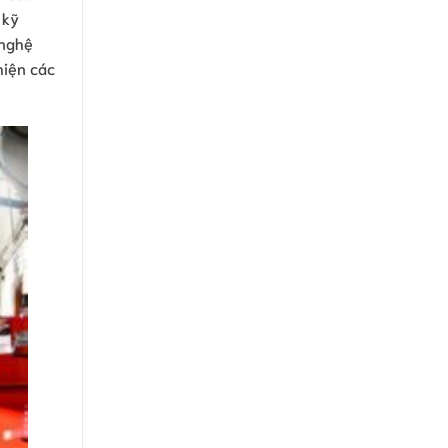
 kỹ
 nghệ
hiện các