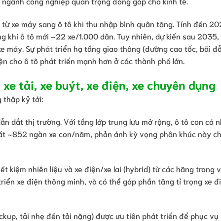
t ngành công nghiệp quan trọng đóng góp cho kinh tế.
 từ xe máy sang ô tô khi thu nhập bình quân tăng. Tính đến 20
g khi ô tô mới ~22 xe/1.000 dân. Tuy nhiên, dự kiến sau 2035,
xe máy. Sự phát triển hạ tầng giao thông (đường cao tốc, bãi đỗ
ện cho ô tô phát triển mạnh hơn ở các thành phố lớn.
 xe tải, xe buýt, xe điện, xe chuyên dụng
 thập kỷ tới:
dẫn dắt thị trường. Với tầng lớp trung lưu mở rộng, ô tô con cá 
ất ~852 ngàn xe con/năm, phản ánh kỳ vọng phân khúc này c
t kiệm nhiên liệu và xe điện/xe lai (hybrid) từ các hãng trong 
triển xe điện thông minh, và có thể góp phần tăng tỉ trọng xe đ
ckup, tải nhẹ đến tải nặng) được ưu tiên phát triển để phục vụ 