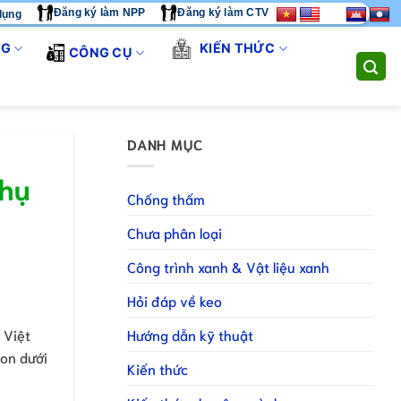
Đăng ký làm NPP
Đăng ký làm CTV
dụng
ÔI CUNG CẤP GIẢI PHÁP THI CÔNG TOÀN DIỆN. LIÊN HỆ HOTLI
NG
KIẾN THỨC
CÔNG CỤ
DANH MỤC
Phụ
Chống thấm
Chưa phân loại
Công trình xanh & Vật liệu xanh
Hỏi đáp về keo
Hướng dẫn kỹ thuật
 Việt
con dưới
Kiến thức