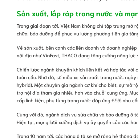
Sản xuất, lắp ráp trong nước và mạ
Trong giai đoạn tới, Việt Nam không chỉ tập trung mở r
chữa, bảo dưỡng để phục vụ lượng phương tiện gia tăn
Về sản xuất, bên cạnh các liên doanh và doanh nghiệp F
nội địa như VinFast, THACO đang tăng cường năng lực 
Chiến lược ngành khuyến khích liên kết và hợp tác với 
toàn cầu. Nhờ đó, số mẫu xe sản xuất trong nước ngày
hybrid). Một chuyên gia ngành cơ khí cho biết, sự mở r
trợ nội địa tham gia nhiều hơn vào chuỗi cung ứng. Mụ
cấp linh kiện, phụ tùng trong nước đáp ứng 65% nhu cầu
Cùng với đó, ngành dịch vụ sửa chữa và bảo dưỡng ô tô
Hiện tại, mạng lưới xưởng dịch vụ ủy quyền của các hãn
Trong 10 năm tới, các hãng ô tô sẽ mở rộng hệ thống đạ