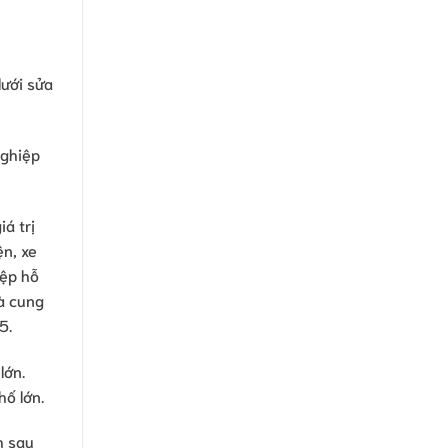
lưới sửa
nghiệp
á trị
n, xe
iệp hỗ
à cung
5.
lớn.
hố lớn.
h sau