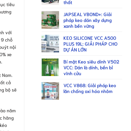
thất
ục tiêu
thương
JAPSEAL VBOND+: Giải
pháp keo dán xây dựng
xanh bền vững
nh với
KEO SILICONE VCC A500
 9 chỗ
PLUS 19L: GIẢI PHÁP CHO
buýt nội
DỰ ÁN LỚN
00% xe
Bí mật Keo siêu dính V502
.
VCC: Dán là dính, bền bỉ
vĩnh cửu
t Nam.
ất cả
VCC V868: Giải pháp keo
ng bộ sẽ
lăn chống oxi hóa nhôm
 vào năm
ác hãng
 kéo