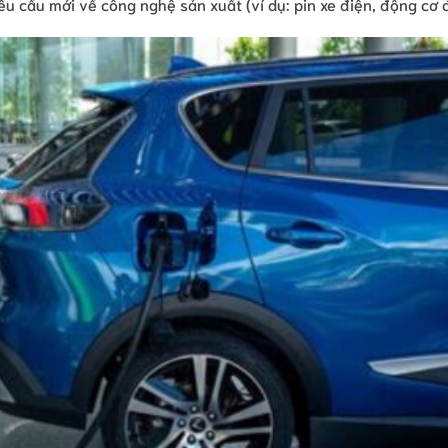
êu cầu mới về công nghệ sản xuất (ví dụ: pin xe điện, động cơ đ