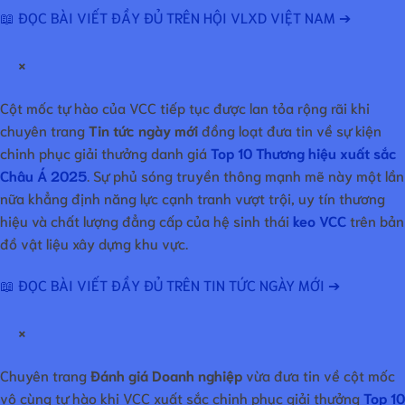
📖 ĐỌC BÀI VIẾT ĐẦY ĐỦ TRÊN HỘI VLXD VIỆT NAM ➔
×
Cột mốc tự hào của VCC tiếp tục được lan tỏa rộng rãi khi
chuyên trang
Tin tức ngày mới
đồng loạt đưa tin về sự kiện
chinh phục giải thưởng danh giá
Top 10 Thương hiệu xuất sắc
Châu Á 2025
. Sự phủ sóng truyền thông mạnh mẽ này một lần
nữa khẳng định năng lực cạnh tranh vượt trội, uy tín thương
hiệu và chất lượng đẳng cấp của hệ sinh thái
keo VCC
trên bản
đồ vật liệu xây dựng khu vực.
📖 ĐỌC BÀI VIẾT ĐẦY ĐỦ TRÊN TIN TỨC NGÀY MỚI ➔
×
Chuyên trang
Đánh giá Doanh nghiệp
vừa đưa tin về cột mốc
vô cùng tự hào khi VCC xuất sắc chinh phục giải thưởng
Top 10