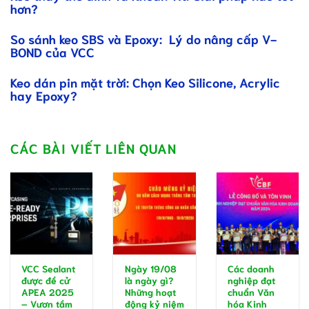
hơn?
So sánh keo SBS và Epoxy: Lý do nâng cấp V-
BOND của VCC
Keo dán pin mặt trời: Chọn Keo Silicone, Acrylic
hay Epoxy?
CÁC BÀI VIẾT LIÊN QUAN
VCC Sealant
Ngày 19/08
Các doanh
được đề cử
là ngày gì?
nghiệp đạt
APEA 2025
Những hoạt
chuẩn Văn
– Vươn tầm
động kỷ niệm
hóa Kinh