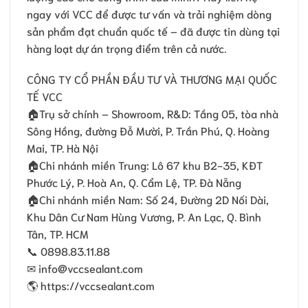
ngay với VCC để được tư vấn và trải nghiệm dòng
sản phẩm đạt chuẩn quốc tế – đã được tin dùng tại
hàng loạt dự án trọng điểm trên cả nước.
CÔNG TY CỔ PHẦN ĐẦU TƯ VÀ THƯƠNG MẠI QUỐC
TẾ VCC
🏠Trụ sở chính – Showroom, R&D: Tầng 05, tòa nhà
Sông Hồng, đường Đỗ Mười, P. Trần Phú, Q. Hoàng
Mai, TP. Hà Nội
🏠Chi nhánh miền Trung: Lô 67 khu B2-35, KĐT
Phước Lý, P. Hoà An, Q. Cẩm Lệ, TP. Đà Nẵng
🏠Chi nhánh miền Nam: Số 24, Ðường 2D Nối Dài,
Khu Dân Cư Nam Hùng Vương, P. An Lạc, Q. Bình
Tân, TP. HCM
📞 0898.83.11.88
✉ info@vccsealant.com
🌎 https://vccsealant.com