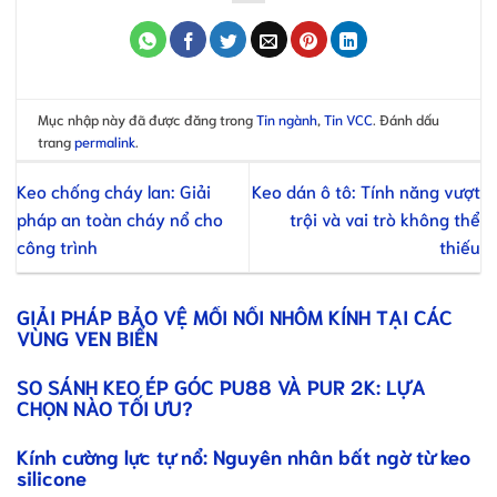
Mục nhập này đã được đăng trong
Tin ngành
,
Tin VCC
. Đánh dấu
trang
permalink
.
Keo chống cháy lan: Giải
Keo dán ô tô: Tính năng vượt
pháp an toàn cháy nổ cho
trội và vai trò không thể
công trình
thiếu
GIẢI PHÁP BẢO VỆ MỐI NỐI NHÔM KÍNH TẠI CÁC
VÙNG VEN BIỂN
SO SÁNH KEO ÉP GÓC PU88 VÀ PUR 2K: LỰA
CHỌN NÀO TỐI ƯU?
Kính cường lực tự nổ: Nguyên nhân bất ngờ từ keo
silicone