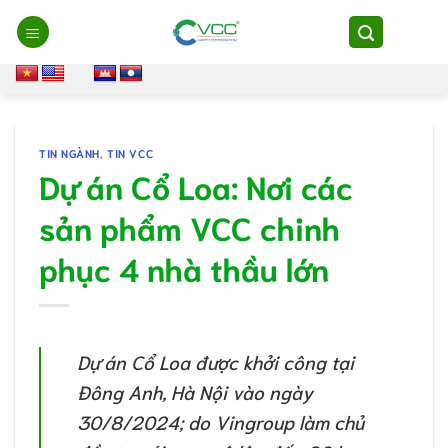
Chuyển
đến
nội
dung
TIN NGÀNH
,
TIN VCC
Dự án Cổ Loa: Nơi các
sản phẩm VCC chinh
phục 4 nhà thầu lớn
Dự án Cổ Loa được khởi công tại
Đông Anh, Hà Nội vào ngày
30/8/2024; do Vingroup làm chủ