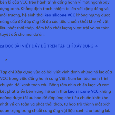
bền bỉ của VCC trên hành trình đồng hành vì một ngành xây
dựng xanh. Khẳng định trách nhiệm to lớn với cộng đồng và
môi trường, hệ sinh thái
keo silicone VCC
không ngừng được
nâng cấp để đáp ứng tối đa các tiêu chuẩn khắt khe về vật
liệu phát thải thấp, đảm bảo chất lượng vượt trội và an toàn
tuyệt đối cho mọi dự án.
📖 ĐỌC BÀI VIẾT ĐẦY ĐỦ TRÊN TẠP CHÍ XÂY DỰNG ➔
×
Tạp chí Xây dựng
vừa có bài viết vinh danh những nỗ lực của
VCC trong việc đồng hành cùng Việt Nam lan tỏa hành trình
chuyển đổi xanh toàn cầu. Bằng tầm nhìn chiến lược và cam
kết phát triển bền vững, hệ sinh thái
keo silicone VCC
không
ngừng được tối ưu hóa để đáp ứng các tiêu chuẩn khắt khe
nhất về an toàn và phát thải thấp, tự hào trở thành mắt xích
quan trọng trong chuỗi cung ứng vật liệu xanh cho tương lai.