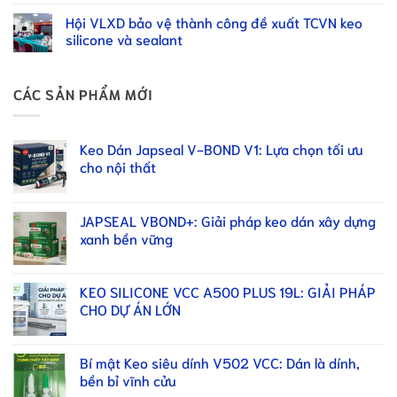
Hội VLXD bảo vệ thành công đề xuất TCVN keo
silicone và sealant
CÁC SẢN PHẨM MỚI
Keo Dán Japseal V-BOND V1: Lựa chọn tối ưu
cho nội thất
JAPSEAL VBOND+: Giải pháp keo dán xây dựng
xanh bền vững
KEO SILICONE VCC A500 PLUS 19L: GIẢI PHÁP
CHO DỰ ÁN LỚN
Bí mật Keo siêu dính V502 VCC: Dán là dính,
bền bỉ vĩnh cửu