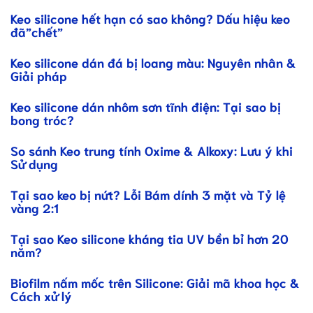
Keo silicone hết hạn có sao không? Dấu hiệu keo
đã”chết”
Keo silicone dán đá bị loang màu: Nguyên nhân &
Giải pháp
Keo silicone dán nhôm sơn tĩnh điện: Tại sao bị
bong tróc?
So sánh Keo trung tính Oxime & Alkoxy: Lưu ý khi
Sử dụng
Tại sao keo bị nứt? Lỗi Bám dính 3 mặt và Tỷ lệ
vàng 2:1
Tại sao Keo silicone kháng tia UV bền bỉ hơn 20
năm?
Biofilm nấm mốc trên Silicone: Giải mã khoa học &
Cách xử lý