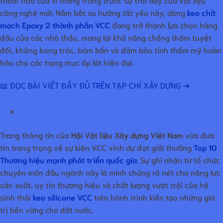
công nghệ mới. Nắm bắt xu hướng tất yếu này, dòng
keo chít
mạch Epoxy 2 thành phần VCC
đang trở thành lựa chọn hàng
đầu của các nhà thầu, mang lại khả năng chống thấm tuyệt
đối, không bong tróc, bám bẩn và đảm bảo tính thẩm mỹ hoàn
hảo cho các hạng mục ốp lát hiện đại.
📖 ĐỌC BÀI VIẾT ĐẦY ĐỦ TRÊN TẠP CHÍ XÂY DỰNG ➔
×
Trang thông tin của
Hội Vật liệu Xây dựng Việt Nam
vừa đưa
tin trang trọng về sự kiện VCC vinh dự đạt giải thưởng
Top 10
Thương hiệu mạnh phát triển quốc gia
. Sự ghi nhận từ tổ chức
chuyên môn đầu ngành này là minh chứng rõ nét cho năng lực
sản xuất, uy tín thương hiệu và chất lượng vượt trội của hệ
sinh thái
keo silicone VCC
trên hành trình kiến tạo những giá
trị bền vững cho đất nước.