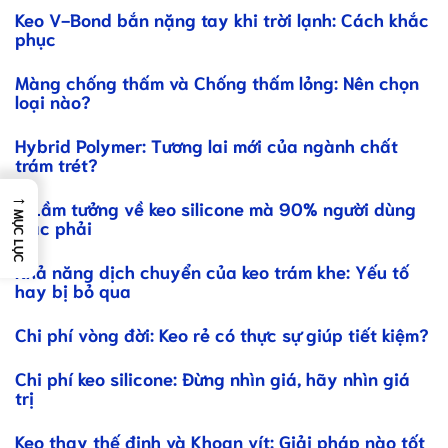
Keo V-Bond bắn nặng tay khi trời lạnh: Cách khắc
phục
Màng chống thấm và Chống thấm lỏng: Nên chọn
loại nào?
Hybrid Polymer: Tương lai mới của ngành chất
trám trét?
→
7 Lầm tưởng về keo silicone mà 90% người dùng
MỤC LỤC
mắc phải
Khả năng dịch chuyển của keo trám khe: Yếu tố
hay bị bỏ qua
Chi phí vòng đời: Keo rẻ có thực sự giúp tiết kiệm?
Chi phí keo silicone: Đừng nhìn giá, hãy nhìn giá
trị
Keo thay thế đinh và Khoan vít: Giải pháp nào tốt