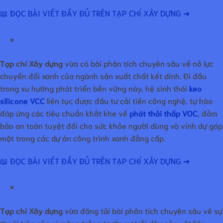
📖 ĐỌC BÀI VIẾT ĐẦY ĐỦ TRÊN TẠP CHÍ XÂY DỰNG ➔
×
Tạp chí Xây dựng
vừa có bài phân tích chuyên sâu về nỗ lực
chuyển đổi xanh của ngành sản xuất chất kết dính. Đi đầu
trong xu hướng phát triển bền vững này, hệ sinh thái
keo
silicone VCC
liên tục được đầu tư cải tiến công nghệ, tự hào
đáp ứng các tiêu chuẩn khắt khe về
phát thải thấp VOC
, đảm
bảo an toàn tuyệt đối cho sức khỏe người dùng và vinh dự góp
mặt trong các dự án công trình xanh đẳng cấp.
📖 ĐỌC BÀI VIẾT ĐẦY ĐỦ TRÊN TẠP CHÍ XÂY DỰNG ➔
×
Tạp chí Xây dựng
vừa đăng tải bài phân tích chuyên sâu về sự
thoái trào của xi măng trắng trước sự trỗi dậy của vật liệu