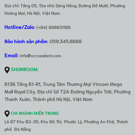
Địa chỉ: Tầng 05, Tòa nhà Sông Hồng, Đường Đỗ Mười, Phường
Hoàng Mai, Hà Nội, Việt Nam.
Hotline/Zalo
: (+84) 898831188
Bảo hành sản phẩm
: 059.345.8888
Email
: info@vccsealant.com
SHOWROOM
:
B136 Tầng B1-R1, Trung Tâm Thương Mại Vincom Mega
Mall Royal City. Địa chỉ Số 72A Đường Nguyễn Trãi, Phường
Thanh Xuân, Thành phố Hà Nội, Việt Nam
CHI NHÁNH MIỀN TRUNG
Lô 67 Khu B2-35, Khu Đô Thị Phước Lý, Phường An Khê, Thành
phố Đà Nẵng