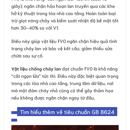
giây); ngăn chặn hỏa hoạn lan truyền qua các khe
hở kỹ thuật trong tòa nhà cao tầng. Hoàn toàn loại
trừ giọt nóng chảy và kiểm soát nhiệt độ bề mặt tốt
hơn 30–40% so với V1.
Điều này giúp vật liệu FV0 ngăn chặn hiệu quả tình
trạng cháy lan và bảo vệ kết cấu; giảm thiểu sửa
chữa sau sự cố.
Vật liệu chống cháy lan
đạt chuẩn FV0 là khả năng
“cắt ngọn lửa” tức thì. Điều này đặc biệt quan trọng
trong các tòa nhà cao tầng, trung tâm dữ liệu, nơi
mà một đám cháy nhỏ cũng có thể gây thảm họa
nếu không được ngăn chặn ngay từ đầu.
Tìm hiểu thêm về tiêu chuẩn GB 8624