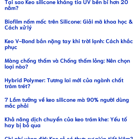
Tại sao Keo silicone kháng tia UV bền bỉ hơn 20
năm?
Biofilm nấm mốc trên Silicone: Giải mã khoa học &
Cách xử lý
Keo V-Bond bắn nặng tay khi trời lạnh: Cách khắc
phục
Màng chống thấm và Chống thấm lỏng: Nên chọn
loại nào?
Hybrid Polymer: Tương lai mới của ngành chất
trám trét?
7 Lầm tưởng về keo silicone mà 90% người dùng
mắc phải
Khả năng dịch chuyển của keo trám khe: Yếu tố
hay bị bỏ qua
Chi phí vòng đời: Keo rẻ có thực sự giúp tiết kiệm?