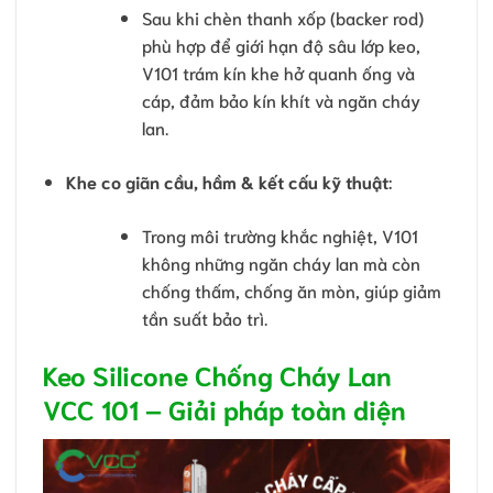
Sau khi chèn thanh xốp (backer rod)
phù hợp để giới hạn độ sâu lớp keo,
V101 trám kín khe hở quanh ống và
cáp, đảm bảo kín khít và ngăn cháy
lan.
Khe co giãn cầu, hầm & kết cấu kỹ thuật
:
Trong môi trường khắc nghiệt, V101
không những ngăn cháy lan mà còn
chống thấm, chống ăn mòn, giúp giảm
tần suất bảo trì.
Keo Silicone Chống Cháy Lan
VCC 101 – Giải pháp toàn diện