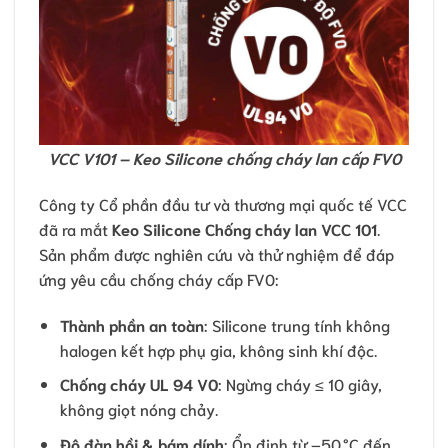
VCC V101 – Keo Silicone chống cháy lan cấp FV0
Công ty Cổ phần đầu tư và thương mại quốc tế VCC
đã ra mắt
Keo Silicone Chống cháy lan VCC 101
.
Sản phẩm được nghiên cứu và thử nghiệm để đáp
ứng yêu cầu chống cháy cấp FV0:
Thành phần an toàn
: Silicone trung tính không
halogen kết hợp phụ gia, không sinh khí độc.
Chống cháy UL 94 V0
: Ngừng cháy ≤ 10 giây,
không giọt nóng chảy.
Độ đàn hồi & bám dính
: Ổn định từ –50 °C đến