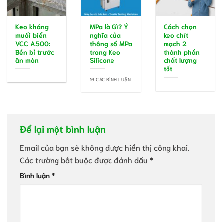
Keo kháng
MPa là Gì? Ý
Cách chọn
muối biển
nghĩa của
keo chít
VCC A500:
thông số MPa
mạch 2
Bền bỉ trước
trong Keo
thành phần
ăn mòn
Silicone
chất lượng
tốt
16 CÁC BÌNH LUẬN
Để lại một bình luận
Email của bạn sẽ không được hiển thị công khai.
Các trường bắt buộc được đánh dấu
*
Bình luận
*