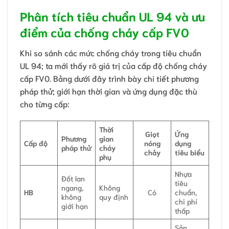
Phân tích tiêu chuẩn UL 94 và ưu
điểm của chống cháy cấp FV0
Khi so sánh các mức chống cháy trong tiêu chuẩn
UL 94; ta mới thấy rõ giá trị của cấp độ chống cháy
cấp FV0. Bảng dưới đây trình bày chi tiết phương
pháp thử; giới hạn thời gian và ứng dụng đặc thù
cho từng cấp:
Thời
Giọt
Ứng
Phương
gian
Cấp độ
nóng
dụng
pháp thử
cháy
chảy
tiêu biểu
phụ
Nhựa
Đốt lan
tiêu
ngang,
Không
HB
Có
chuẩn,
không
quy định
chi phí
giới hạn
thấp
Sản