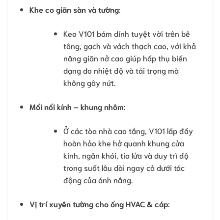
Khe co giãn sàn và tường
:
Keo V101 bám dính tuyệt vời trên bê
tông, gạch và vách thạch cao, với khả
năng giãn nở cao giúp hấp thụ biến
dạng do nhiệt độ và tải trọng mà
không gây nứt.
Mối nối kính – khung nhôm
:
Ở các tòa nhà cao tầng, V101 lấp đầy
hoàn hảo khe hở quanh khung cửa
kính, ngăn khói, tia lửa và duy trì độ
trong suốt lâu dài ngay cả dưới tác
động của ánh nắng.
Vị trí xuyên tường cho ống HVAC & cáp
: