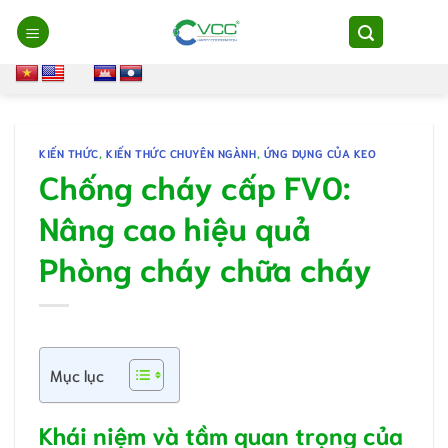
Chuyển
đến
nội
dung
KIẾN THỨC
,
KIẾN THỨC CHUYÊN NGÀNH
,
ỨNG DỤNG CỦA KEO
Chống cháy cấp FV0:
Nâng cao hiệu quả
Phòng cháy chữa cháy
Mục lục
Khái niệm và tầm quan trọng của