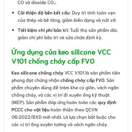
CO và dioxide CO₂.
Cải thiện độ bền kết cấu
: Duy trì tính toàn vẹn
của thép và bê tông, giảm biến dạng và nứt vỡ.
Tiết kiệm chi phí bảo trì
: Tuổi thọ sản phẩm dài,
giảm chi phí bảo trì và sửa chữa định kỳ.
Ứng dụng của keo silicone VCC
V101 chống cháy cấp FV0
Keo silicone chống cháy
VCC V101 là sản phẩm tiên
phong đạt chứng nhận
chống cháy cấp FV0
. Sản
phẩm chuyên dùng để trám khe co giãn, vách ngăn
chống cháy, và các vị trí đi xuyên ống kỹ thuật
(MEP). Sản phẩm đáp ứng hoàn toàn các
quy định
PCCC cho vật liệu
hoàn thiện theo QCVN
06:2022/BXD mới nhất. Là lựa chọn bắt buộc cho
các vị trí ống xuyên tường và vách ngăn cháy.