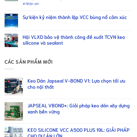
4
Nhận xét
Sự kiện kỷ niệm thành lập VCC bùng nổ cảm xúc
Hội VLXD bảo vệ thành công đề xuất TCVN keo
silicone và sealant
CÁC SẢN PHẨM MỚI
Keo Dán Japseal V-BOND V1: Lựa chọn tối ưu
cho nội thất
JAPSEAL VBOND+: Giải pháp keo dán xây dựng
xanh bền vững
KEO SILICONE VCC A500 PLUS 19L: GIẢI PHÁP
CHO DỰ ÁN LỚN