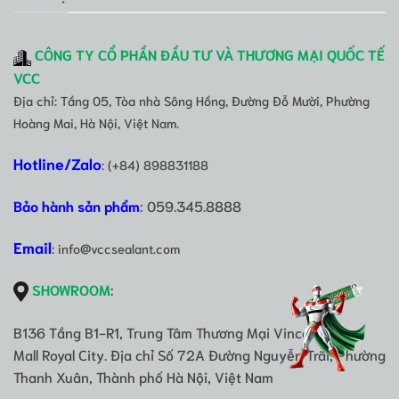
CÔNG TY CỔ PHẦN ĐẦU TƯ VÀ THƯƠNG MẠI QUỐC TẾ
VCC
Địa chỉ: Tầng 05, Tòa nhà Sông Hồng, Đường Đỗ Mười, Phường
Hoàng Mai, Hà Nội, Việt Nam.
Hotline/Zalo
: (+84) 898831188
Bảo hành sản phẩm
: 059.345.8888
Email
: info@vccsealant.com
SHOWROOM
:
B136 Tầng B1-R1, Trung Tâm Thương Mại Vincom Mega
Mall Royal City. Địa chỉ Số 72A Đường Nguyễn Trãi, Phường
Thanh Xuân, Thành phố Hà Nội, Việt Nam