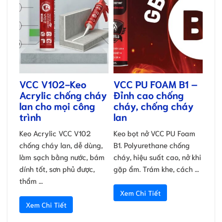
VCC V102-Keo
VCC PU FOAM B1 –
Acrylic chống cháy
Đỉnh cao chống
lan cho mọi công
cháy, chống cháy
trình
lan
Keo Acrylic VCC V102
Keo bọt nở VCC PU Foam
chống cháy lan, dễ dùng,
B1. Polyurethane chống
làm sạch bằng nước, bám
cháy, hiệu suất cao, nở khi
dính tốt, sơn phủ được,
gặp ẩm. Trám khe, cách …
thẩm …
Xem Chi Tiết
Xem Chi Tiết