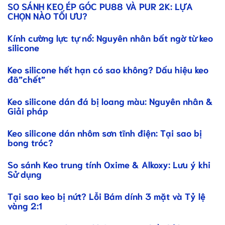
SO SÁNH KEO ÉP GÓC PU88 VÀ PUR 2K: LỰA
CHỌN NÀO TỐI ƯU?
Kính cường lực tự nổ: Nguyên nhân bất ngờ từ keo
silicone
Keo silicone hết hạn có sao không? Dấu hiệu keo
đã”chết”
Keo silicone dán đá bị loang màu: Nguyên nhân &
Giải pháp
Keo silicone dán nhôm sơn tĩnh điện: Tại sao bị
bong tróc?
So sánh Keo trung tính Oxime & Alkoxy: Lưu ý khi
Sử dụng
Tại sao keo bị nứt? Lỗi Bám dính 3 mặt và Tỷ lệ
vàng 2:1