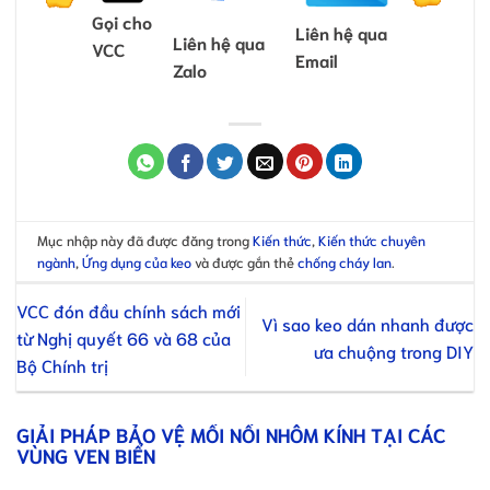
Gọi cho
Liên hệ qua
Liên hệ qua
VCC
Email
Zalo
Mục nhập này đã được đăng trong
Kiến thức
,
Kiến thức chuyên
ngành
,
Ứng dụng của keo
và được gắn thẻ
chống cháy lan
.
VCC đón đầu chính sách mới
Vì sao keo dán nhanh được
từ Nghị quyết 66 và 68 của
ưa chuộng trong DIY
Bộ Chính trị
GIẢI PHÁP BẢO VỆ MỐI NỐI NHÔM KÍNH TẠI CÁC
VÙNG VEN BIỂN