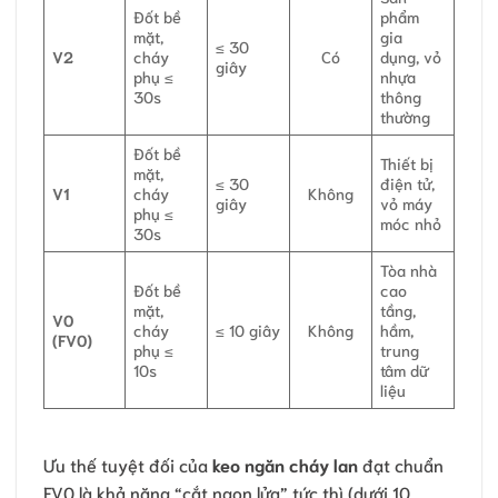
Đốt bề
phẩm
mặt,
gia
≤ 30
V2
cháy
Có
dụng, vỏ
giây
phụ ≤
nhựa
30s
thông
thường
Đốt bề
Thiết bị
mặt,
≤ 30
điện tử,
V1
cháy
Không
giây
vỏ máy
phụ ≤
móc nhỏ
30s
Tòa nhà
Đốt bề
cao
mặt,
tầng,
V0
cháy
≤ 10 giây
Không
hầm,
(FV0)
phụ ≤
trung
10s
tâm dữ
liệu
Ưu thế tuyệt đối của
keo ngăn cháy lan
đạt chuẩn
FV0 là khả năng “cắt ngọn lửa” tức thì (dưới 10