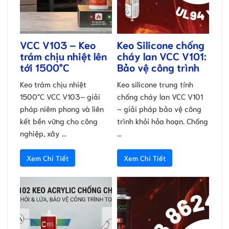
VCC V103 – Keo
Keo Silicone chống
trám chịu nhiệt lên
cháy lan VCC V101:
tới 1500°C
Bảo vệ công trình
Keo trám chịu nhiệt
Keo silicone trung tính
1500°C VCC V103– giải
chống cháy lan VCC V101
pháp niêm phong và liên
– giải pháp bảo vệ công
kết bền vững cho công
trình khỏi hỏa hoạn. Chống
nghiệp, xây …
…
Xem Chi Tiết
Xem Chi Tiết