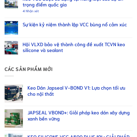
trọng điểm quốc gia
4
Nhận xét
Sự kiện kỷ niệm thành lập VCC bùng nổ cảm xúc
Hội VLXD bảo vệ thành công đề xuất TCVN keo
silicone và sealant
CÁC SẢN PHẨM MỚI
Keo Dán Japseal V-BOND V1: Lựa chọn tối ưu
cho nội thất
JAPSEAL VBOND+: Giải pháp keo dán xây dựng
xanh bền vững
KEO SILICONE VCC A500 PLUS 19L: GIẢI PHÁP