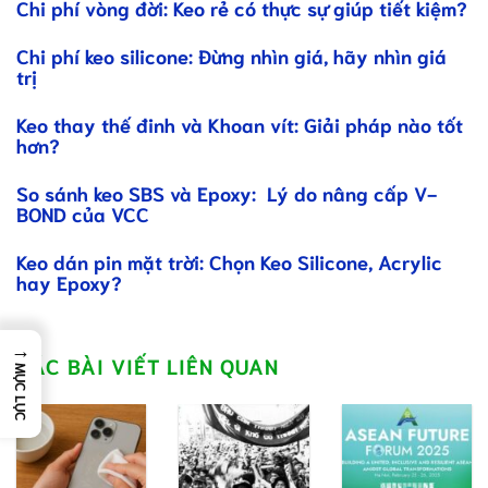
Chi phí vòng đời: Keo rẻ có thực sự giúp tiết kiệm?
Chi phí keo silicone: Đừng nhìn giá, hãy nhìn giá
trị
Keo thay thế đinh và Khoan vít: Giải pháp nào tốt
hơn?
So sánh keo SBS và Epoxy: Lý do nâng cấp V-
BOND của VCC
Keo dán pin mặt trời: Chọn Keo Silicone, Acrylic
hay Epoxy?
→
CÁC BÀI VIẾT LIÊN QUAN
MỤC LỤC