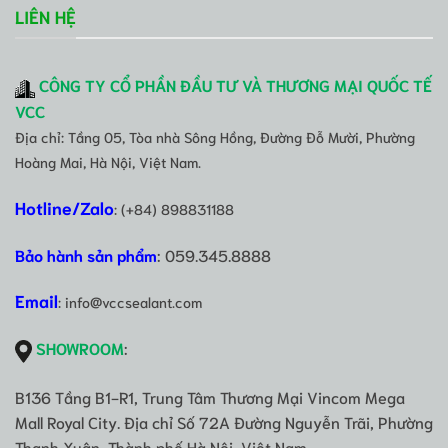
LIÊN HỆ
CÔNG TY CỔ PHẦN ĐẦU TƯ VÀ THƯƠNG MẠI QUỐC TẾ
VCC
Địa chỉ: Tầng 05, Tòa nhà Sông Hồng, Đường Đỗ Mười, Phường
Hoàng Mai, Hà Nội, Việt Nam.
Hotline/Zalo
: (+84) 898831188
Bảo hành sản phẩm
: 059.345.8888
Email
: info@vccsealant.com
SHOWROOM
:
B136 Tầng B1-R1, Trung Tâm Thương Mại Vincom Mega
Mall Royal City. Địa chỉ Số 72A Đường Nguyễn Trãi, Phường
Thanh Xuân, Thành phố Hà Nội, Việt Nam