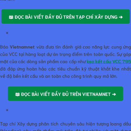
📖 ĐỌC BÀI VIẾT ĐẦY ĐỦ TRÊN TẠP CHÍ XÂY DỰNG ➔
×
Báo
Vietnamnet
vừa đưa tin đánh giá cao năng lực cung ứn
của VCC tại hàng loạt dự án trọng điểm trên toàn quốc. Sự góp
mặt của các dòng sản phẩm cao cấp như
keo kết cấu VCC 79
đã đáp ứng hoàn hảo các tiêu chuẩn kỹ thuật khắt khe nhất
về độ bền kết cấu và an toàn cho công trình quy mô lớn.
📖 ĐỌC BÀI VIẾT ĐẦY ĐỦ TRÊN VIETNAMNET ➔
×
Tạp chí Xây dựng phân tích chuyên sâu hiện tượng loang dầu
(bleeding) gây mất thẩm mỹ trên đá tự nhiên và mặt dựng