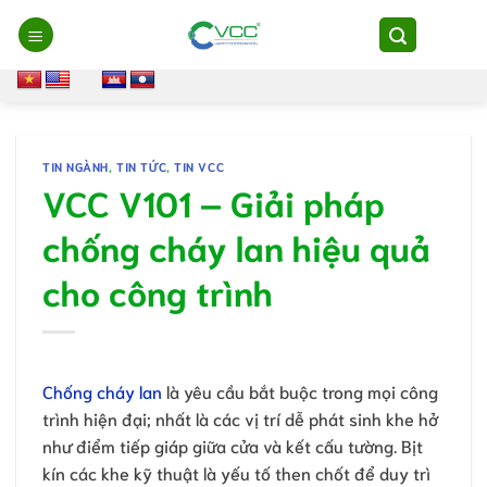
Chuyển
đến
nội
dung
TIN NGÀNH
,
TIN TỨC
,
TIN VCC
VCC V101 – Giải pháp
chống cháy lan hiệu quả
cho công trình
Chống cháy lan
là yêu cầu bắt buộc trong mọi công
trình hiện đại; nhất là các vị trí dễ phát sinh khe hở
như điểm tiếp giáp giữa cửa và kết cấu tường. Bịt
kín các khe kỹ thuật là yếu tố then chốt để duy trì