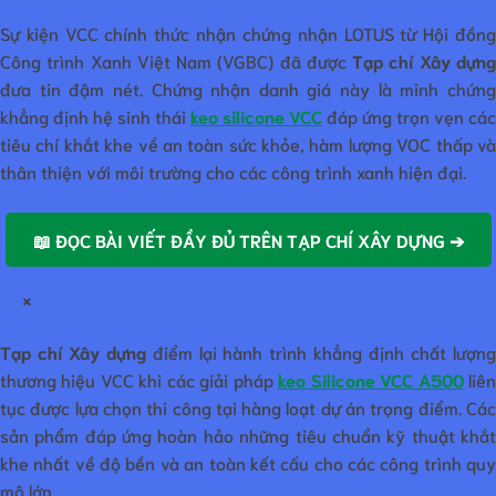
Sự kiện VCC chính thức nhận chứng nhận LOTUS từ Hội đồng
Công trình Xanh Việt Nam (VGBC) đã được
Tạp chí Xây dựn
đưa tin đậm nét. Chứng nhận danh giá này là minh chứng
khẳng định hệ sinh thái
keo silicone VCC
đáp ứng trọn vẹn các
tiêu chí khắt khe về an toàn sức khỏe, hàm lượng VOC thấp và
thân thiện với môi trường cho các công trình xanh hiện đại.
📖 ĐỌC BÀI VIẾT ĐẦY ĐỦ TRÊN TẠP CHÍ XÂY DỰNG ➔
×
Tạp chí Xây dựng
điểm lại hành trình khẳng định chất lượn
thương hiệu VCC khi các giải pháp
keo Silicone VCC A500
liê
tục được lựa chọn thi công tại hàng loạt dự án trọng điểm. Các
sản phẩm đáp ứng hoàn hảo những tiêu chuẩn kỹ thuật khắt
khe nhất về độ bền và an toàn kết cấu cho các công trình quy
mô lớn.