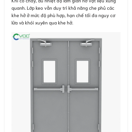
Khi có cháy, dù nhiệt độ làm giãn nở vật liệu xung
quanh. Lớp keo vẫn duy trì khả năng che phủ các
khe hở ở mức độ phù hợp, hạn chế tối đa nguy cơ
lửa và khói xuyên qua khe hở.