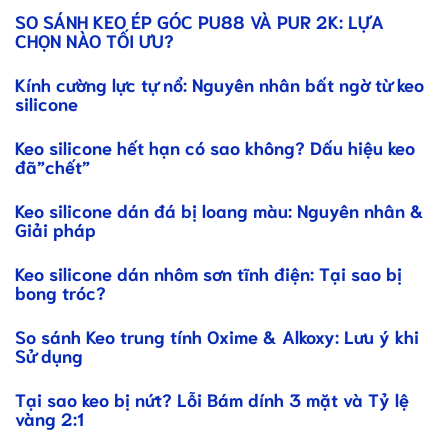
SO SÁNH KEO ÉP GÓC PU88 VÀ PUR 2K: LỰA
CHỌN NÀO TỐI ƯU?
Kính cường lực tự nổ: Nguyên nhân bất ngờ từ keo
silicone
Keo silicone hết hạn có sao không? Dấu hiệu keo
đã”chết”
Keo silicone dán đá bị loang màu: Nguyên nhân &
Giải pháp
Keo silicone dán nhôm sơn tĩnh điện: Tại sao bị
bong tróc?
So sánh Keo trung tính Oxime & Alkoxy: Lưu ý khi
Sử dụng
Tại sao keo bị nứt? Lỗi Bám dính 3 mặt và Tỷ lệ
vàng 2:1