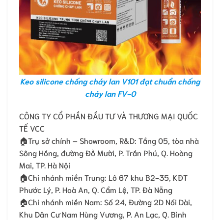
Keo silicone chống cháy lan V101 đạt chuẩn chống
cháy lan FV-0
CÔNG TY CỔ PHẦN ĐẦU TƯ VÀ THƯƠNG MẠI QUỐC
TẾ VCC
🏠Trụ sở chính – Showroom, R&D: Tầng 05, tòa nhà
Sông Hồng, đường Đỗ Mười, P. Trần Phú, Q. Hoàng
Mai, TP. Hà Nội
🏠Chi nhánh miền Trung: Lô 67 khu B2-35, KĐT
Phước Lý, P. Hoà An, Q. Cẩm Lệ, TP. Đà Nẵng
🏠Chi nhánh miền Nam: Số 24, Ðường 2D Nối Dài,
Khu Dân Cư Nam Hùng Vương, P. An Lạc, Q. Bình