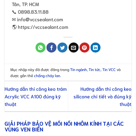
Tân, TP. HCM
📞 0898.83.11.88
✉ info@vccsealant.com
🌎 https://vccsealant.com
Mục nhập này đã được đăng trong
Tin ngành
,
Tin tức
,
Tin VCC
và
được gắn thẻ
chống cháy lan
.
Hướng dẫn thi công keo trám
Hướng dẫn thi công keo
Acrylic VCC A100 đúng kỹ
silicone chi tiết và đúng kỹ
thuật
thuật
GIẢI PHÁP BẢO VỆ MỐI NỐI NHÔM KÍNH TẠI CÁC
VÙNG VEN BIỂN