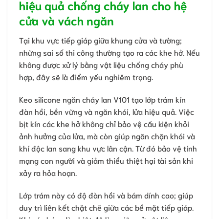
hiệu quả chống cháy lan cho hệ
cửa và vách ngăn
Tại khu vực tiếp giáp giữa khung cửa và tường;
những sai số thi công thường tạo ra các khe hở. Nếu
không được xử lý bằng vật liệu chống cháy phù
hợp, đây sẽ là điểm yếu nghiêm trọng.
Keo silicone ngăn cháy lan V101 tạo lớp trám kín
đàn hồi, bền vững và ngăn khói, lửa hiệu quả. Việc
bịt kín các khe hở không chỉ bảo vệ cấu kiện khỏi
ảnh hưởng của lửa, mà còn giúp ngăn chặn khói và
khí độc lan sang khu vực lân cận. Từ đó bảo vệ tính
mạng con người và giảm thiểu thiệt hại tài sản khi
xảy ra hỏa hoạn.
Lớp trám này có độ đàn hồi và bám dính cao; giúp
duy trì liên kết chặt chẽ giữa các bề mặt tiếp giáp.