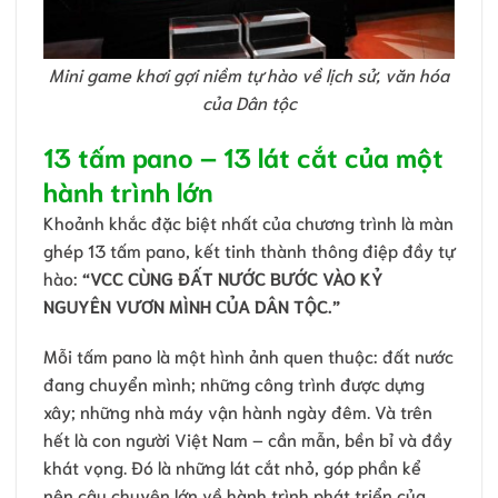
Mini game khơi gợi niềm tự hào về lịch sử, văn hóa
của Dân tộc
13 tấm pano – 13 lát cắt của một
hành trình lớn
Khoảnh khắc đặc biệt nhất của chương trình là màn
ghép 13 tấm pano, kết tinh thành thông điệp đầy tự
hào:
“VCC CÙNG ĐẤT NƯỚC BƯỚC VÀO KỶ
NGUYÊN VƯƠN MÌNH CỦA DÂN TỘC.”
Mỗi tấm pano là một hình ảnh quen thuộc: đất nước
đang chuyển mình; những công trình được dựng
xây; những nhà máy vận hành ngày đêm. Và trên
hết là con người Việt Nam – cần mẫn, bền bỉ và đầy
khát vọng. Đó là những lát cắt nhỏ, góp phần kể
nên câu chuyện lớn về hành trình phát triển của