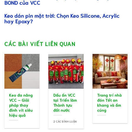
BOND của VCC
Keo dán pin mặt trời: Chọn Keo Silicone, Acrylic
hay Epoxy?
CÁC BÀI VIẾT LIÊN QUAN
Keo đa năng
Dấu ấn VCC
Trang trí nhà
VCC – Giải
tại Triển lãm
đón Tết an
pháp thay
Thành tựu
khang và ấm
đinh vít siêu
đất nước
cúng
hiệu quả
2 CÁC BÌNH LUẬN