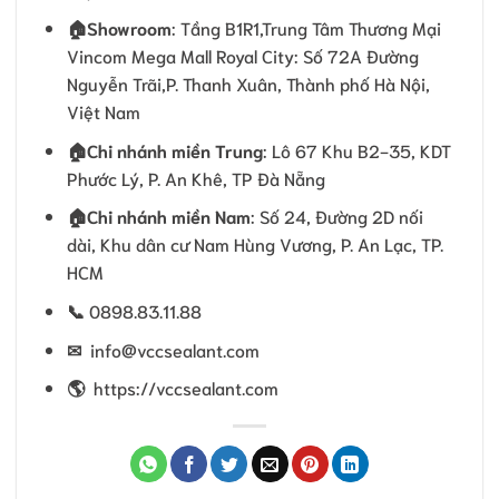
🏠Showroom
: Tầng B1R1,Trung Tâm Thương Mại
Vincom Mega Mall Royal City: Số 72A Đường
Nguyễn Trãi,P. Thanh Xuân, Thành phố Hà Nội,
Việt Nam
🏠
Chi nhánh miền Trung
: Lô 67 Khu B2-35, KDT
Phước Lý, P. An Khê, TP Đà Nẵng
🏠
Chi nhánh miền Nam
: Số 24, Đường 2D nối
dài, Khu dân cư Nam Hùng Vương, P. An Lạc, TP.
HCM
📞
0898.83.11.88
✉
info@vccsealant.com
🌎
https://vccsealant.com