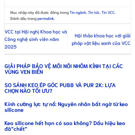
Mục nhập này đã được đăng trong
Tin ngành
,
Tin tức
,
Tin VCC
.
Đánh dấu trang
permalink
.
VCC tại Hội nghị Khoa học và
Hội thảo khoa học với giải
Công nghệ sinh viên năm
pháp vật liệu xanh của VCC
2025
GIẢI PHÁP BẢO VỆ MỐI NỐI NHÔM KÍNH TẠI CÁC
VÙNG VEN BIỂN
SO SÁNH KEO ÉP GÓC PU88 VÀ PUR 2K: LỰA
CHỌN NÀO TỐI ƯU?
Kính cường lực tự nổ: Nguyên nhân bất ngờ từ keo
silicone
Keo silicone hết hạn có sao không? Dấu hiệu keo
đã”chết”