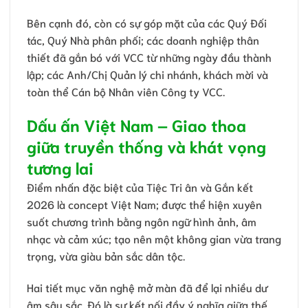
Bên cạnh đó, còn có sự góp mặt của các Quý Đối
tác, Quý Nhà phân phối; các doanh nghiệp thân
thiết đã gắn bó với VCC từ những ngày đầu thành
lập; các Anh/Chị Quản lý chi nhánh, khách mời và
toàn thể Cán bộ Nhân viên Công ty VCC.
Dấu ấn Việt Nam – Giao thoa
giữa truyền thống và khát vọng
tương lai
Điểm nhấn đặc biệt của Tiệc Tri ân và Gắn kết
2026 là concept Việt Nam; được thể hiện xuyên
suốt chương trình bằng ngôn ngữ hình ảnh, âm
nhạc và cảm xúc; tạo nên một không gian vừa trang
trọng, vừa giàu bản sắc dân tộc.
Hai tiết mục văn nghệ mở màn đã để lại nhiều dư
âm sâu sắc. Đó là sự kết nối đầy ý nghĩa giữa thế