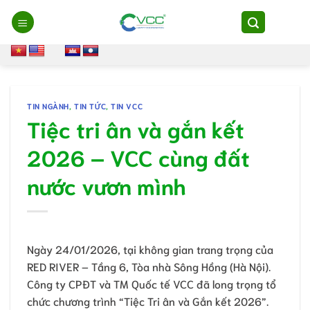
Chuyển
đến
nội
dung
TIN NGÀNH
,
TIN TỨC
,
TIN VCC
Tiệc tri ân và gắn kết
2026 – VCC cùng đất
nước vươn mình
Ngày 24/01/2026, tại không gian trang trọng của
RED RIVER – Tầng 6, Tòa nhà Sông Hồng (Hà Nội).
Công ty CPĐT và TM Quốc tế VCC đã long trọng tổ
chức chương trình “Tiệc Tri ân và Gắn kết 2026”.