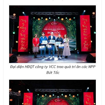
Đại diện HĐQT công ty VCC trao quà tri ân các NPP
Bứt Tốc