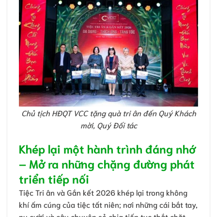
Chủ tịch HĐQT VCC tặng quà tri ân đến Quý Khách
mời, Quý Đối tác
Khép lại một hành trình đáng nhớ
– Mở ra những chặng đường phát
triển tiếp nối
Tiệc Tri ân và Gắn kết 2026 khép lại trong không
khí ấm cúng của tiệc tất niên; nơi những cái bắt tay,
nụ cười và câu chuyện sẻ chia tiếp tục thắt chặt