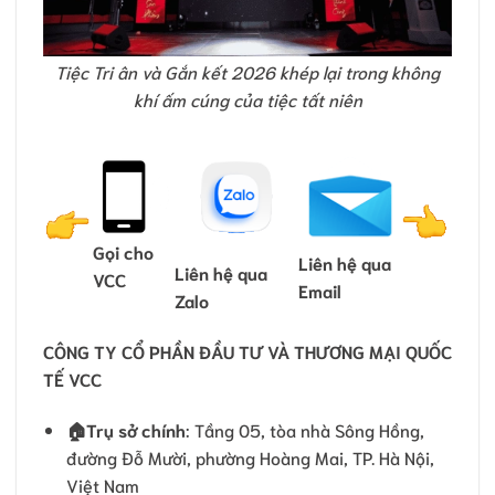
Tiệc Tri ân và Gắn kết 2026 khép lại trong không
khí ấm cúng của tiệc tất niên
Gọi cho
Liên hệ qua
Liên hệ qua
VCC
Email
Zalo
CÔNG TY CỔ PHẦN ĐẦU TƯ VÀ THƯƠNG MẠI QUỐC
TẾ VCC
🏠
Trụ sở chính
: Tầng 05, tòa nhà Sông Hồng,
đường Đỗ Mười, phường Hoàng Mai, TP. Hà Nội,
Việt Nam