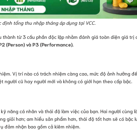
c định tổng thu nhập tháng áp dụng tại VCC.
ấu thành từ 3 cấu phần độc lập nhằm đánh giá toàn diện giá trị
, P2 (Person) và P3 (Performance).
iệm. Vị trí nào có trách nhiệm càng cao, mức độ ảnh hưởng đ
ệt người cũ hay người mới và không có giới hạn theo cấp bậc.
kỹ năng cá nhân và thái độ làm việc của bạn. Hai người cùng 
ăng giỏi hơn; am hiểu sản phẩm hơn, thái độ tốt hơn sẽ có bậc 
 vụ đảm nhận bao gồm cả kiêm nhiệm.