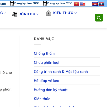
Đăng ký làm NPP
Đăng ký làm CTV
dụng
CHÚNG TÔI CUNG CẤP GIẢI PHÁP THI CÔNG TOÀN DIỆN. LIÊN H
NG
KIẾN THỨC
CÔNG CỤ
DANH MỤC
Chống thấm
Chưa phân loại
Công trình xanh & Vật liệu xanh
thế cho
Hỏi đáp về keo
úp phân
Hướng dẫn kỹ thuật
Kiến thức