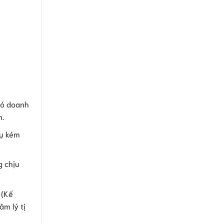
có doanh
n.
vụ kém
g chịu
 (Kế
m lý tị