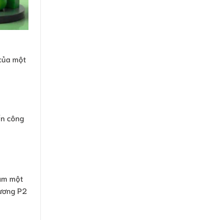
 của một
ến công
làm một
lương P2