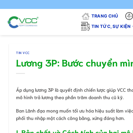
Chuyển
"V
đến
TRANG CHỦ
nội
dung
TIN TỨC, SỰ KIỆN
TIN VCC
Lương 3P: Bước chuyển mìn
Áp dụng lương 3P là quyết định chiến lược giúp VCC th
mô hình trả lương theo phần trăm doanh thu cũ kỹ.
Ban Lãnh đạo mong muốn tối ưu hóa hiệu suất làm việc 
phối thu nhập một cách công bằng, xứng đáng hơn.
I. Bản chất và Cách tính của hai mô