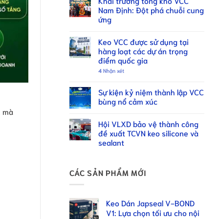
Khai trương tổng kho VCC
Nam Định: Đột phá chuỗi cung
ứng
Keo VCC được sử dụng tại
hàng loạt các dự án trọng
điểm quốc gia
4
Nhận xét
Sự kiện kỷ niệm thành lập VCC
bùng nổ cảm xúc
n mà
Hội VLXD bảo vệ thành công
đề xuất TCVN keo silicone và
sealant
CÁC SẢN PHẨM MỚI
Keo Dán Japseal V-BOND
V1: Lựa chọn tối ưu cho nội