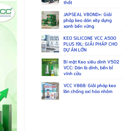
thất
JAPSEAL VBOND+: Giải
pháp keo dán xây dựng
xanh bền vững
KEO SILICONE VCC A500
PLUS 19L: GIẢI PHÁP CHO
DỰ ÁN LỚN
Bí mật Keo siêu dính V502
VCC: Dán là dính, bền bỉ
vĩnh cửu
VCC V868: Giải pháp keo
lăn chống oxi hóa nhôm