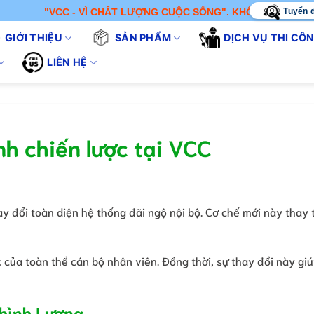
Tuyển 
CC - VÌ CHẤT LƯỢNG CUỘC SỐNG". KHÔNG CHỈ BÁN SẢN PHẨM - 
GIỚI THIỆU
SẢN PHẨM
DỊCH VỤ THI CÔ
LIÊN HỆ
h chiến lược tại VCC
ay đổi toàn diện hệ thống đãi ngộ nội bộ. Cơ chế mới này thay 
của toàn thể cán bộ nhân viên. Đồng thời, sự thay đổi này gi
 hình Lương