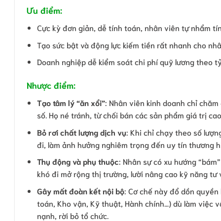
Ưu điểm:
Cực kỳ đơn giản, dễ tính toán, nhân viên tự nhẩm t
Tạo sức bật và động lực kiếm tiền rất nhanh cho nh
Doanh nghiệp dễ kiểm soát chi phí quỹ lương theo tỷ
Nhược điểm:
Tạo tâm lý “ăn xổi”
: Nhân viên kinh doanh chỉ chă
số. Họ né tránh, từ chối bán các sản phẩm giá trị c
Bỏ rơi chất lượng dịch vụ
: Khi chỉ chạy theo số lượ
đi, làm ảnh hưởng nghiêm trọng đến uy tín thương h
Thụ động và phụ thuộc
: Nhân sự có xu hướng “bám”
khó đi mở rộng thị trường, lười nâng cao kỹ năng tư 
Gây mất đoàn kết nội bộ
: Cơ chế này đổ dồn quyền 
toán, Kho vận, Kỹ thuật, Hành chính…) dù làm việc 
nạnh, rời bỏ tổ chức.