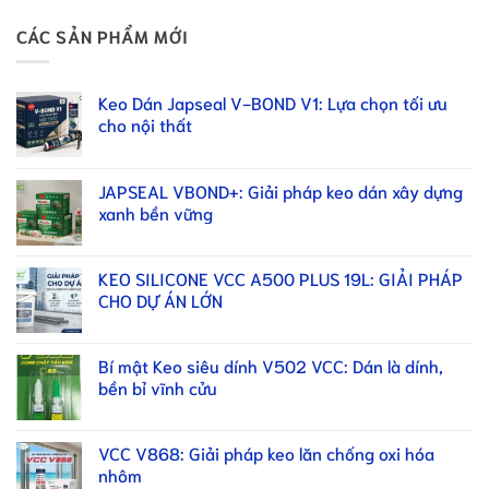
CÁC SẢN PHẨM MỚI
Keo Dán Japseal V-BOND V1: Lựa chọn tối ưu
cho nội thất
JAPSEAL VBOND+: Giải pháp keo dán xây dựng
xanh bền vững
KEO SILICONE VCC A500 PLUS 19L: GIẢI PHÁP
CHO DỰ ÁN LỚN
Bí mật Keo siêu dính V502 VCC: Dán là dính,
bền bỉ vĩnh cửu
VCC V868: Giải pháp keo lăn chống oxi hóa
nhôm