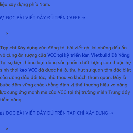
liệu xây dựng phía Nam.
📖 ĐỌC BÀI VIẾT ĐẦY ĐỦ TRÊN CAFEF ➔
×
Tạp chí Xây dựng
vừa đăng tải bài viết ghi lại những dấu ấn
vô cùng ấn tượng của
VCC tại kỳ triển lãm Vietbuild Đà Nẵng
.
Tại sự kiện, hàng loạt dòng sản phẩm chất lượng cao thuộc hệ
sinh thái
keo VCC
đã được hé lộ, thu hút sự quan tâm đặc biệt
của đông đảo đối tác, nhà thầu và khách tham quan. Đây là
bước đệm vững chắc khẳng định vị thế thương hiệu và năng
lực cung ứng mạnh mẽ của VCC tại thị trường miền Trung đầy
tiềm năng.
📖 ĐỌC BÀI VIẾT ĐẦY ĐỦ TRÊN TẠP CHÍ XÂY DỰNG ➔
×