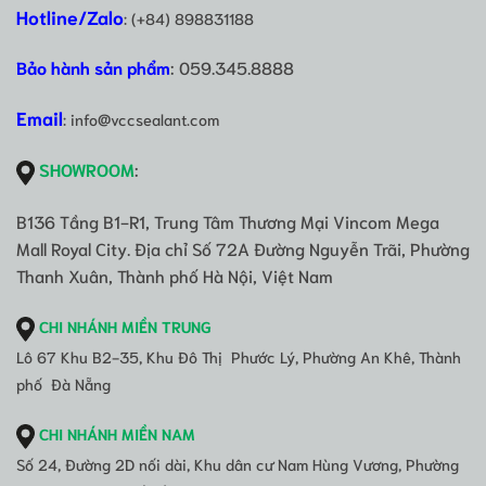
Hotline/Zalo
: (+84) 898831188
Bảo hành sản phẩm
: 059.345.8888
Email
: info@vccsealant.com
SHOWROOM
:
B136 Tầng B1-R1, Trung Tâm Thương Mại Vincom Mega
Mall Royal City. Địa chỉ Số 72A Đường Nguyễn Trãi, Phường
Thanh Xuân, Thành phố Hà Nội, Việt Nam
CHI NHÁNH MIỀN TRUNG
Lô 67 Khu B2-35, Khu Đô Thị Phước Lý, Phường An Khê, Thành
phố Đà Nẵng
CHI NHÁNH MIỀN NAM
Số 24, Đường 2D nối dài, Khu dân cư Nam Hùng Vương, Phường