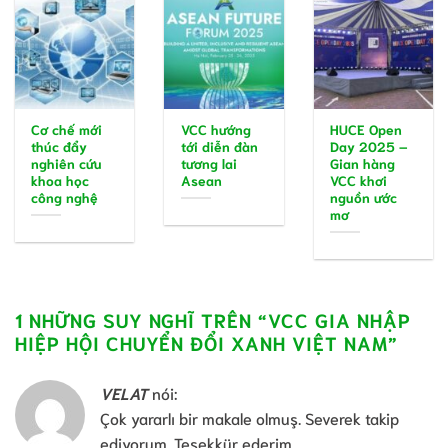
Cơ chế mới
VCC hướng
HUCE Open
thúc đẩy
tới diễn đàn
Day 2025 –
nghiên cứu
tương lai
Gian hàng
khoa học
Asean
VCC khơi
công nghệ
nguồn ước
mơ
1 NHỮNG SUY NGHĨ TRÊN “
VCC GIA NHẬP
HIỆP HỘI CHUYỂN ĐỔI XANH VIỆT NAM
”
VELAT
nói:
Çok yararlı bir makale olmuş. Severek takip
ediyorum. Teşekkür ederim.