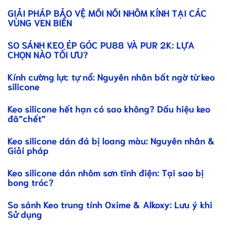
GIẢI PHÁP BẢO VỆ MỐI NỐI NHÔM KÍNH TẠI CÁC
VÙNG VEN BIỂN
SO SÁNH KEO ÉP GÓC PU88 VÀ PUR 2K: LỰA
CHỌN NÀO TỐI ƯU?
Kính cường lực tự nổ: Nguyên nhân bất ngờ từ keo
silicone
Keo silicone hết hạn có sao không? Dấu hiệu keo
đã”chết”
Keo silicone dán đá bị loang màu: Nguyên nhân &
Giải pháp
Keo silicone dán nhôm sơn tĩnh điện: Tại sao bị
bong tróc?
So sánh Keo trung tính Oxime & Alkoxy: Lưu ý khi
Sử dụng