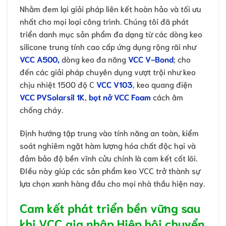
Nhằm đem lại giải pháp liên kết hoàn hảo và tối ưu
nhất cho mọi loại công trình. Chúng tôi đã phát
triển danh mục sản phẩm đa dạng từ các dòng keo
silicone trung tính cao cấp ứng dụng rộng rãi như
VCC A500,
dòng keo đa năng
VCC V-Bond
; cho
đến các giải pháp chuyên dụng vượt trội như keo
chịu nhiệt 1500 độ C
VCC V103
, keo quang điện
VCC PVSolarsil 1K
,
bọt nở VCC Foam
cách âm
chống cháy.
Định hướng tập trung vào tính năng an toàn, kiểm
soát nghiêm ngặt hàm lượng hóa chất độc hại và
đảm bảo độ bền vĩnh cửu chính là cam kết cốt lõi.
ĐIều này giúp các sản phẩm keo VCC trở thành sự
lựa chọn xanh hàng đầu cho mọi nhà thầu hiện nay.
Cam kết phát triển bền vững sau
khi VCC gia nhập Hiệp hội chuyển