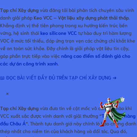
Tạp chí Xây dựng
vừa đăng tải bài phân tích chuyên sâu vinh
danh giải pháp
Keo VCC – Vật liệu xây dựng phát thải thấp
.
Khẳng định vị thế tiên phong trong xu hướng kiến trúc bền
vững, hệ sinh thái
keo silicone VCC
tự hào duy trì hàm lượng
VOC ở mức tối thiểu, đáp ứng trọn vẹn các chứng chỉ khắt khe
về an toàn sức khỏe. Đây chính là giải pháp vật liệu tin cậy,
góp phần trực tiếp vào việc
nâng cao điểm số đánh giá cho
các dự án công trình xanh
.
📖 ĐỌC BÀI VIẾT ĐẦY ĐỦ TRÊN TẠP CHÍ XÂY DỰNG ➔
×
Tạp chí Xây dựng
vừa đưa tin về cột mốc vô cùng tự hào khi
VCC xuất sắc được vinh danh với giải thưởng
“
Tín nhiệm hàng
đầu Châu Á
“
. Thành tựu danh giá này chính là bảo chứng đanh
thép nhất cho niềm tin của khách hàng và đối tác. Qua đó,