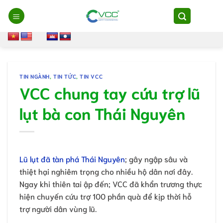
Chuyển
đến
nội
dung
TIN NGÀNH
,
TIN TỨC
,
TIN VCC
VCC chung tay cứu trợ lũ
lụt bà con Thái Nguyên
Lũ lụt đã tàn phá Thái Nguyên
; gây ngập sâu và
thiệt hại nghiêm trọng cho nhiều hộ dân nơi đây.
Ngay khi thiên tai ập đến; VCC đã khẩn trương thực
hiện chuyến cứu trợ 100 phần quà để kịp thời hỗ
trợ người dân vùng lũ.