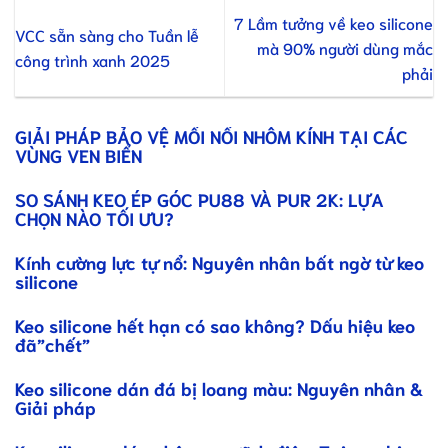
7 Lầm tưởng về keo silicone
VCC sẵn sàng cho Tuần lễ
mà 90% người dùng mắc
công trình xanh 2025
phải
GIẢI PHÁP BẢO VỆ MỐI NỐI NHÔM KÍNH TẠI CÁC
VÙNG VEN BIỂN
SO SÁNH KEO ÉP GÓC PU88 VÀ PUR 2K: LỰA
CHỌN NÀO TỐI ƯU?
Kính cường lực tự nổ: Nguyên nhân bất ngờ từ keo
silicone
Keo silicone hết hạn có sao không? Dấu hiệu keo
đã”chết”
Keo silicone dán đá bị loang màu: Nguyên nhân &
Giải pháp