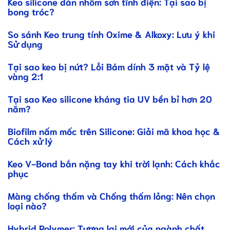
Keo silicone dán nhôm sơn tĩnh điện: Tại sao bị
bong tróc?
So sánh Keo trung tính Oxime & Alkoxy: Lưu ý khi
Sử dụng
Tại sao keo bị nứt? Lỗi Bám dính 3 mặt và Tỷ lệ
vàng 2:1
Tại sao Keo silicone kháng tia UV bền bỉ hơn 20
năm?
Biofilm nấm mốc trên Silicone: Giải mã khoa học &
Cách xử lý
Keo V-Bond bắn nặng tay khi trời lạnh: Cách khắc
phục
Màng chống thấm và Chống thấm lỏng: Nên chọn
loại nào?
Hybrid Polymer: Tương lai mới của ngành chất