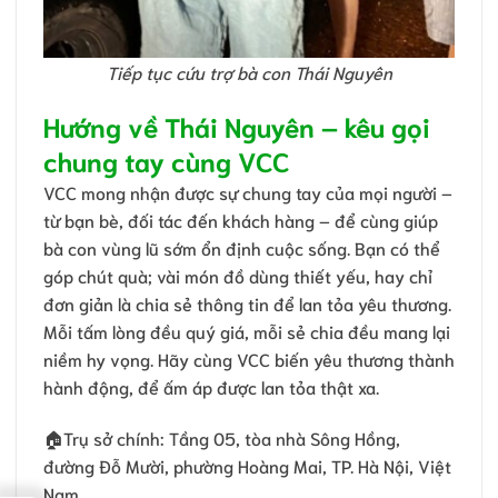
Tiếp tục cứu trợ bà con Thái Nguyên
Hướng về Thái Nguyên – kêu gọi
chung tay cùng VCC
VCC mong nhận được sự chung tay của mọi người –
từ bạn bè, đối tác đến khách hàng – để cùng giúp
bà con vùng lũ sớm ổn định cuộc sống. Bạn có thể
góp chút quà; vài món đồ dùng thiết yếu, hay chỉ
đơn giản là chia sẻ thông tin để lan tỏa yêu thương.
Mỗi tấm lòng đều quý giá, mỗi sẻ chia đều mang lại
niềm hy vọng. Hãy cùng VCC biến yêu thương thành
hành động, để ấm áp được lan tỏa thật xa.
🏠Trụ sở chính: Tầng 05, tòa nhà Sông Hồng,
đường Đỗ Mười, phường Hoàng Mai, TP. Hà Nội, Việt
Nam