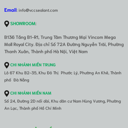
Email
: info@vccsealant.com
SHOWROOM
:
B136 Tầng B1-R1, Trung Tâm Thương Mại Vincom Mega
Mall Royal City. Địa chỉ Số 72A Đường Nguyễn Trãi, Phường
Thanh Xuân, Thành phố Hà Nội, Việt Nam
CHI NHÁNH MIỀN TRUNG
Lô 67 Khu B2-35, Khu Đô Thị Phước Lý, Phường An Khê, Thành
phố Đà Nẵng
CHI NHÁNH MIỀN NAM
Số 24, Đường 2D nối dài, Khu dân cư Nam Hùng Vương, Phường
An Lạc, Thành phố Hồ Chí Minh