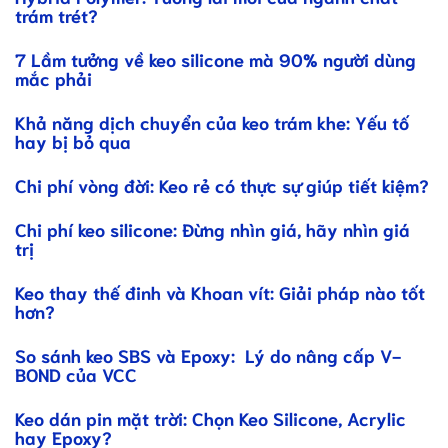
trám trét?
7 Lầm tưởng về keo silicone mà 90% người dùng
mắc phải
Khả năng dịch chuyển của keo trám khe: Yếu tố
hay bị bỏ qua
Chi phí vòng đời: Keo rẻ có thực sự giúp tiết kiệm?
Chi phí keo silicone: Đừng nhìn giá, hãy nhìn giá
trị
Keo thay thế đinh và Khoan vít: Giải pháp nào tốt
hơn?
So sánh keo SBS và Epoxy: Lý do nâng cấp V-
BOND của VCC
Keo dán pin mặt trời: Chọn Keo Silicone, Acrylic
hay Epoxy?