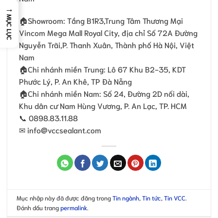
→
MỤC LỤC
🏠Showroom: Tầng B1R3,Trung Tâm Thương Mại
Vincom Mega Mall Royal City, địa chỉ Số 72A Đường
Nguyễn Trãi,P. Thanh Xuân, Thành phố Hà Nội, Việt
Nam
🏠Chi nhánh miền Trung: Lô 67 Khu B2-35, KDT
Phước Lý, P. An Khê, TP Đà Nẵng
🏠Chi nhánh miền Nam: Số 24, Đường 2D nối dài,
Khu dân cư Nam Hùng Vương, P. An Lạc, TP. HCM
📞 0898.83.11.88
✉ info@vccsealant.com
Mục nhập này đã được đăng trong
Tin ngành
,
Tin tức
,
Tin VCC
.
Đánh dấu trang
permalink
.