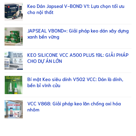
Keo Dán Japseal V-BOND V1: Lựa chọn tối ưu
cho nội thất
JAPSEAL VBOND+: Giải pháp keo dán xây dựng
xanh bền vững
KEO SILICONE VCC A500 PLUS 19L: GIẢI PHÁP
CHO DỰ ÁN LỚN
Bí mật Keo siêu dính V502 VCC: Dán là dính,
bền bỉ vĩnh cửu
VCC V868: Giải pháp keo lăn chống oxi hóa
nhôm