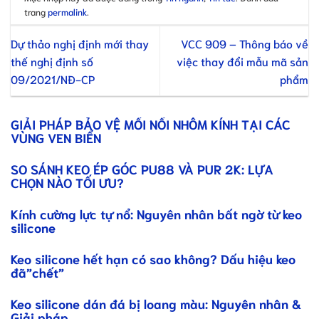
trang
permalink
.
Dự thảo nghị định mới thay
VCC 909 – Thông báo về
thế nghị định số
việc thay đổi mẫu mã sản
09/2021/NĐ-CP
phẩm
GIẢI PHÁP BẢO VỆ MỐI NỐI NHÔM KÍNH TẠI CÁC
VÙNG VEN BIỂN
SO SÁNH KEO ÉP GÓC PU88 VÀ PUR 2K: LỰA
CHỌN NÀO TỐI ƯU?
Kính cường lực tự nổ: Nguyên nhân bất ngờ từ keo
silicone
Keo silicone hết hạn có sao không? Dấu hiệu keo
đã”chết”
Keo silicone dán đá bị loang màu: Nguyên nhân &
Giải pháp