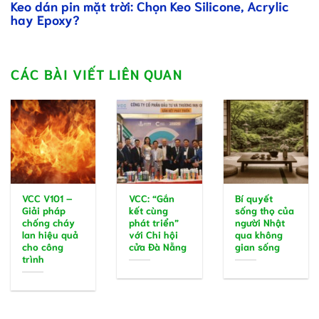
Keo dán pin mặt trời: Chọn Keo Silicone, Acrylic
hay Epoxy?
CÁC BÀI VIẾT LIÊN QUAN
VCC V101 –
VCC: “Gắn
Bí quyết
Giải pháp
kết cùng
sống thọ của
chống cháy
phát triển”
người Nhật
lan hiệu quả
với Chi hội
qua không
cho công
cửa Đà Nẵng
gian sống
trình