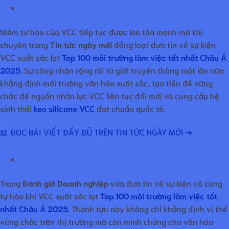
×
Niềm tự hào của VCC tiếp tục được lan tỏa mạnh mẽ khi
chuyên trang
Tin tức ngày mới
đồng loạt đưa tin về sự kiện
VCC xuất sắc lọt
Top 100 môi trường làm việc tốt nhất Châu Á
2025
. Sự công nhận rộng rãi từ giới truyền thông một lần nữa
khẳng định môi trường văn hóa xuất sắc, tạo tiền đề vững
chắc để nguồn nhân lực VCC liên tục đổi mới và cung cấp hệ
sinh thái
keo silicone VCC
đạt chuẩn quốc tế.
📖 ĐỌC BÀI VIẾT ĐẦY ĐỦ TRÊN TIN TỨC NGÀY MỚI ➔
×
Trang
Đánh giá Doanh nghiệp
vừa đưa tin về sự kiện vô cùng
tự hào khi VCC xuất sắc lọt
Top 100 môi trường làm việc tốt
nhất Châu Á 2025
. Thành tựu này không chỉ khẳng định vị thế
vững chắc trên thị trường mà còn minh chứng cho văn hóa