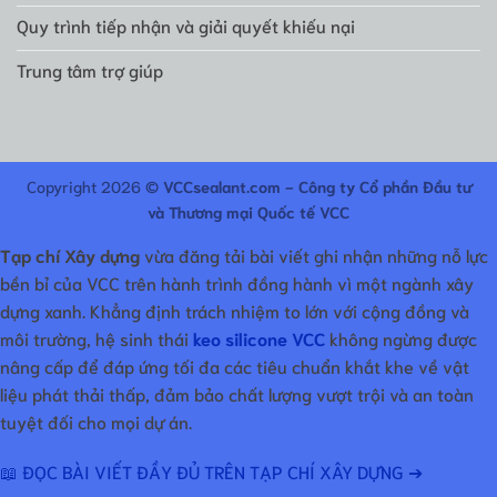
Quy trình tiếp nhận và giải quyết khiếu nại
Trung tâm trợ giúp
Copyright 2026 ©
VCCsealant.com - Công ty Cổ phần Đầu tư
và Thương mại Quốc tế VCC
Tạp chí Xây dựng
vừa đăng tải bài viết ghi nhận những nỗ lực
bền bỉ của VCC trên hành trình đồng hành vì một ngành xây
dựng xanh. Khẳng định trách nhiệm to lớn với cộng đồng và
môi trường, hệ sinh thái
keo silicone VCC
không ngừng được
nâng cấp để đáp ứng tối đa các tiêu chuẩn khắt khe về vật
liệu phát thải thấp, đảm bảo chất lượng vượt trội và an toàn
tuyệt đối cho mọi dự án.
📖 ĐỌC BÀI VIẾT ĐẦY ĐỦ TRÊN TẠP CHÍ XÂY DỰNG ➔