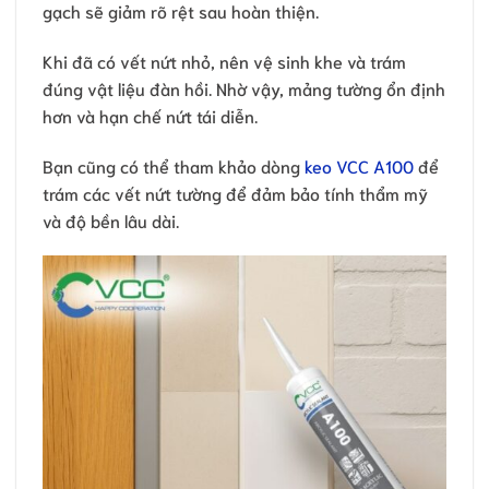
gạch sẽ giảm rõ rệt sau hoàn thiện.
Khi đã có vết nứt nhỏ, nên vệ sinh khe và trám
đúng vật liệu đàn hồi. Nhờ vậy, mảng tường ổn định
hơn và hạn chế nứt tái diễn.
Bạn cũng có thể tham khảo dòng
keo VCC A100
để
trám các vết nứt tường để đảm bảo tính thẩm mỹ
và độ bền lâu dài.