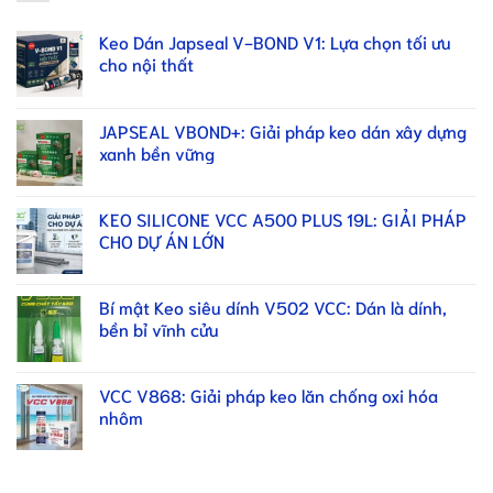
Keo Dán Japseal V-BOND V1: Lựa chọn tối ưu
cho nội thất
JAPSEAL VBOND+: Giải pháp keo dán xây dựng
xanh bền vững
KEO SILICONE VCC A500 PLUS 19L: GIẢI PHÁP
CHO DỰ ÁN LỚN
Bí mật Keo siêu dính V502 VCC: Dán là dính,
bền bỉ vĩnh cửu
VCC V868: Giải pháp keo lăn chống oxi hóa
nhôm