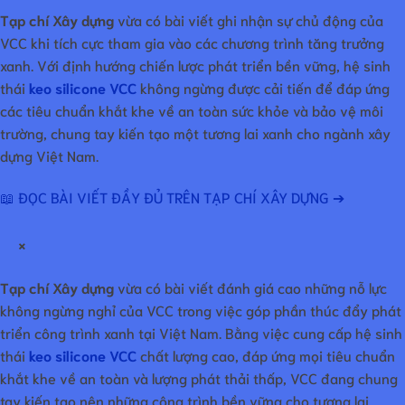
Tạp chí Xây dựng
vừa có bài viết ghi nhận sự chủ động của
VCC khi tích cực tham gia vào các chương trình tăng trưởng
xanh. Với định hướng chiến lược phát triển bền vững, hệ sinh
thái
keo silicone VCC
không ngừng được cải tiến để đáp ứng
các tiêu chuẩn khắt khe về an toàn sức khỏe và bảo vệ môi
trường, chung tay kiến tạo một tương lai xanh cho ngành xây
dựng Việt Nam.
📖 ĐỌC BÀI VIẾT ĐẦY ĐỦ TRÊN TẠP CHÍ XÂY DỰNG ➔
×
Tạp chí Xây dựng
vừa có bài viết đánh giá cao những nỗ lực
không ngừng nghỉ của VCC trong việc góp phần thúc đẩy phát
triển công trình xanh tại Việt Nam. Bằng việc cung cấp hệ sinh
thái
keo silicone VCC
chất lượng cao, đáp ứng mọi tiêu chuẩn
khắt khe về an toàn và lượng phát thải thấp, VCC đang chung
tay kiến tạo nên những công trình bền vững cho tương lai.