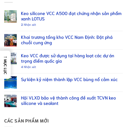
Keo silicone VCC A500 đạt chứng nhận sản phẩm
xanh LOTUS
2
Nhận xét
Khai trương tổng kho VCC Nam Định: Đột phá
chuỗi cung ứng
Keo VCC được sử dụng tại hàng loạt các dự án
→
trọng điểm quốc gia
MỤC LỤC
4
Nhận xét
Sự kiện kỷ niệm thành lập VCC bùng nổ cảm xúc
Hội VLXD bảo vệ thành công đề xuất TCVN keo
silicone và sealant
CÁC SẢN PHẨM MỚI