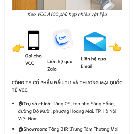
Keo VCC A100 phù hợp nhiều vật liệu
Gọi cho
Liên hệ qua
Liên hệ qua
VCC
Email
Zalo
CÔNG TY CỔ PHẦN ĐẦU TƯ VÀ THƯƠNG MẠI QUỐC
TẾ VCC
🏠
Trụ sở chính
: Tầng 05, tòa nhà Sông Hồng,
đường Đỗ Mười, phường Hoàng Mai, TP. Hà Nội,
Việt Nam
🏠Showroom
: Tầng B1R1,Trung Tâm Thương Mại