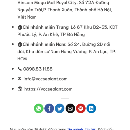
Vincom Mega Mall Royal City: Số 72A Đường
Nguyễn Trãi,P. Thanh Xuân, Thành phố Hà Nội,
Việt Nam
🏠
Chi nhánh miền Trung
: Lô 67 Khu B2-35, KDT
Phước Lý, P. An Khê, TP Đà Nẵng
🏠
Chi nhánh miền Nam
: Số 24, Đường 2D nối
dài, Khu dân cư Nam Hùng Vương, P. An Lạc, TP.
HCM
📞
0898.83.11.88
✉
info@vccsealant.com
🌎
https://vccsealant.com
Mục nhập này đã được đăng trong
Tin ngành
,
Tin tức
. Đánh dấu