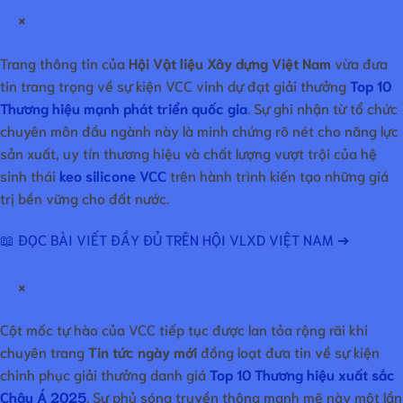
×
Trang thông tin của
Hội Vật liệu Xây dựng Việt Nam
vừa đưa
tin trang trọng về sự kiện VCC vinh dự đạt giải thưởng
Top 10
Thương hiệu mạnh phát triển quốc gia
. Sự ghi nhận từ tổ chức
chuyên môn đầu ngành này là minh chứng rõ nét cho năng lực
sản xuất, uy tín thương hiệu và chất lượng vượt trội của hệ
sinh thái
keo silicone VCC
trên hành trình kiến tạo những giá
trị bền vững cho đất nước.
📖 ĐỌC BÀI VIẾT ĐẦY ĐỦ TRÊN HỘI VLXD VIỆT NAM ➔
×
Cột mốc tự hào của VCC tiếp tục được lan tỏa rộng rãi khi
chuyên trang
Tin tức ngày mới
đồng loạt đưa tin về sự kiện
chinh phục giải thưởng danh giá
Top 10 Thương hiệu xuất sắc
Châu Á 2025
. Sự phủ sóng truyền thông mạnh mẽ này một lần