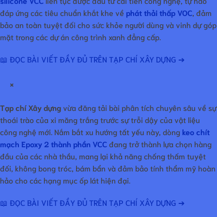
silicone VCC
liên tục được đầu tư cải tiến công nghệ, tự hào
đáp ứng các tiêu chuẩn khắt khe về
phát thải thấp VOC
, đảm
bảo an toàn tuyệt đối cho sức khỏe người dùng và vinh dự góp
mặt trong các dự án công trình xanh đẳng cấp.
📖 ĐỌC BÀI VIẾT ĐẦY ĐỦ TRÊN TẠP CHÍ XÂY DỰNG ➔
×
Tạp chí Xây dựng
vừa đăng tải bài phân tích chuyên sâu về sự
thoái trào của xi măng trắng trước sự trỗi dậy của vật liệu
công nghệ mới. Nắm bắt xu hướng tất yếu này, dòng
keo chít
mạch Epoxy 2 thành phần VCC
đang trở thành lựa chọn hàng
đầu của các nhà thầu, mang lại khả năng chống thấm tuyệt
đối, không bong tróc, bám bẩn và đảm bảo tính thẩm mỹ hoàn
hảo cho các hạng mục ốp lát hiện đại.
📖 ĐỌC BÀI VIẾT ĐẦY ĐỦ TRÊN TẠP CHÍ XÂY DỰNG ➔