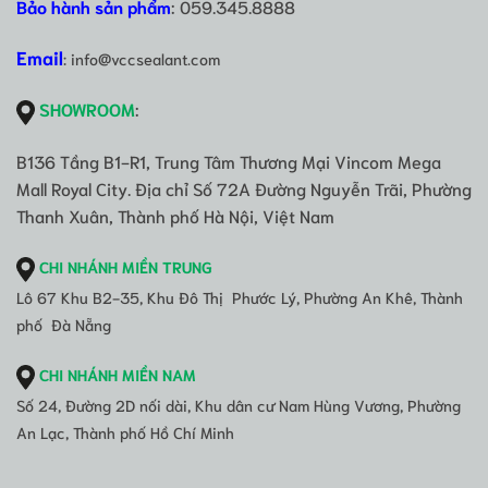
Bảo hành sản phẩm
: 059.345.8888
Email
: info@vccsealant.com
SHOWROOM
:
B136 Tầng B1-R1, Trung Tâm Thương Mại Vincom Mega
Mall Royal City. Địa chỉ Số 72A Đường Nguyễn Trãi, Phường
Thanh Xuân, Thành phố Hà Nội, Việt Nam
CHI NHÁNH MIỀN TRUNG
Lô 67 Khu B2-35, Khu Đô Thị Phước Lý, Phường An Khê, Thành
phố Đà Nẵng
CHI NHÁNH MIỀN NAM
Số 24, Đường 2D nối dài, Khu dân cư Nam Hùng Vương, Phường
An Lạc, Thành phố Hồ Chí Minh