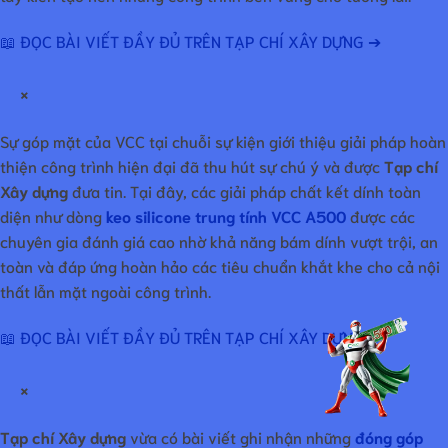
📖 ĐỌC BÀI VIẾT ĐẦY ĐỦ TRÊN TẠP CHÍ XÂY DỰNG ➔
×
Sự góp mặt của VCC tại chuỗi sự kiện giới thiệu giải pháp hoàn
thiện công trình hiện đại đã thu hút sự chú ý và được
Tạp chí
Xây dựng
đưa tin. Tại đây, các giải pháp chất kết dính toàn
diện như dòng
keo silicone trung tính VCC A500
được các
chuyên gia đánh giá cao nhờ khả năng bám dính vượt trội, an
toàn và đáp ứng hoàn hảo các tiêu chuẩn khắt khe cho cả nội
thất lẫn mặt ngoài công trình.
📖 ĐỌC BÀI VIẾT ĐẦY ĐỦ TRÊN TẠP CHÍ XÂY DỰNG ➔
×
Tạp chí Xây dựng
vừa có bài viết ghi nhận những
đóng góp