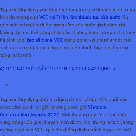
Tạp chí Xây dựng
vừa đưa tin trang trọng về không gian trưng
bày ấn tượng của
VCC tại
Triển lãm thành tựu đất nước
. Sự
góp mặt tại một sự kiện mang tầm vóc quốc gia không chỉ
khẳng định vị thế vững chắc của thương hiệu mà còn cho thấy
hệ sinh thái
keo silicone VCC
đang đóng vai trò như một mắt
xích quan trọng trong công cuộc kiến thiết, hiện đại hóa hạ
tầng nước nhà.
📖 ĐỌC BÀI VIẾT ĐẦY ĐỦ TRÊN TẠP CHÍ XÂY DỰNG ➔
×
Tạp chí Xây dựng
đưa tin đậm nét về sự kiện VCC xuất sắc
được vinh danh tại giải thưởng danh giá
Vietnam
Construction Awards 2025
. Giải thưởng này là sự ghi nhận
xứng đáng của giới chuyên môn dành cho những nỗ lực không
ngừng nghỉ của VCC, qua đó khẳng định chất lượng vượt trội