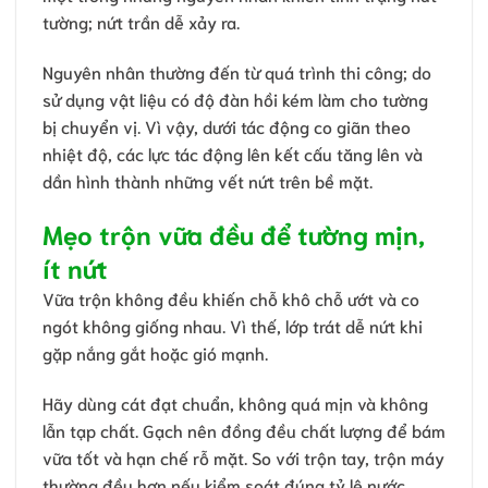
tường; nứt trần dễ xảy ra.
Nguyên nhân thường đến từ quá trình thi công; do
sử dụng vật liệu có độ đàn hồi kém làm cho tường
bị chuyển vị. Vì vậy, dưới tác động co giãn theo
nhiệt độ, các lực tác động lên kết cấu tăng lên và
dần hình thành những vết nứt trên bề mặt.
Mẹo trộn vữa đều để tường mịn,
ít nứt
Vữa trộn không đều khiến chỗ khô chỗ ướt và co
ngót không giống nhau. Vì thế, lớp trát dễ nứt khi
gặp nắng gắt hoặc gió mạnh.
Hãy dùng cát đạt chuẩn, không quá mịn và không
lẫn tạp chất. Gạch nên đồng đều chất lượng để bám
vữa tốt và hạn chế rỗ mặt. So với trộn tay, trộn máy
thường đều hơn nếu kiểm soát đúng tỷ lệ nước.