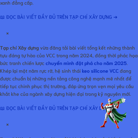
xanh đẳng cấp.
📖 ĐỌC BÀI VIẾT ĐẦY ĐỦ TRÊN TẠP CHÍ XÂY DỰNG ➔
×
Tạp chí Xây dựng
vừa đăng tải bài viết tổng kết những thành
tựu đáng tự hào của VCC trong năm 2024, đồng thời phác họa
bức tranh chiến lược
chuyển mình đột phá cho năm 2025
.
Khép lại một năm rực rỡ, hệ sinh thái
keo silicone VCC
đang
được chuẩn bị những nền tảng công nghệ mạnh mẽ nhất để
tiếp tục chinh phục thị trường, đáp ứng trọn vẹn mọi yêu cầu
khắt khe của ngành xây dựng hiện đại trong kỷ nguyên mới.
📖 ĐỌC BÀI VIẾT ĐẦY ĐỦ TRÊN TẠP CHÍ XÂY DỰNG ➔
×