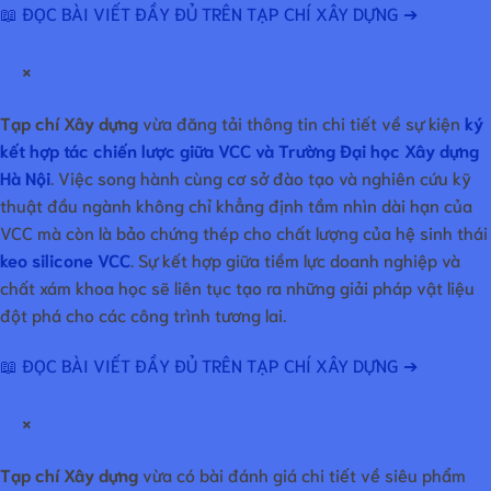
📖 ĐỌC BÀI VIẾT ĐẦY ĐỦ TRÊN TẠP CHÍ XÂY DỰNG ➔
×
Tạp chí Xây dựng
vừa đăng tải thông tin chi tiết về sự kiện
ký
kết hợp tác chiến lược giữa VCC và Trường Đại học Xây dựng
Hà Nội
. Việc song hành cùng cơ sở đào tạo và nghiên cứu kỹ
thuật đầu ngành không chỉ khẳng định tầm nhìn dài hạn của
VCC mà còn là bảo chứng thép cho chất lượng của hệ sinh thái
keo silicone VCC
. Sự kết hợp giữa tiềm lực doanh nghiệp và
chất xám khoa học sẽ liên tục tạo ra những giải pháp vật liệu
đột phá cho các công trình tương lai.
📖 ĐỌC BÀI VIẾT ĐẦY ĐỦ TRÊN TẠP CHÍ XÂY DỰNG ➔
×
Tạp chí Xây dựng
vừa có bài đánh giá chi tiết về siêu phẩm