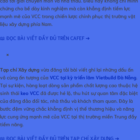
cao tới giới chuyên môn và nhà thầu. Điều này không chỉ minh
chứng cho bề dày kinh nghiệm mà còn khẳng định tiềm lực
mạnh mẽ của VCC trong chiến lược chinh phục thị trường vật
liệu xây dựng phía Nam.
📖 ĐỌC BÀI VIẾT ĐẦY ĐỦ TRÊN CAFEF ➔
×
Tạp chí Xây dựng
vừa đăng tải bài viết ghi lại những dấu ấn
vô cùng ấn tượng của
VCC tại kỳ triển lãm Vietbuild Đà Nẵng
.
Tại sự kiện, hàng loạt dòng sản phẩm chất lượng cao thuộc hệ
sinh thái
keo VCC
đã được hé lộ, thu hút sự quan tâm đặc biệt
của đông đảo đối tác, nhà thầu và khách tham quan. Đây là
bước đệm vững chắc khẳng định vị thế thương hiệu và năng
lực cung ứng mạnh mẽ của VCC tại thị trường miền Trung đầy
tiềm năng.
📖 ĐỌC BÀI VIẾT ĐẦY ĐỦ TRÊN TẠP CHÍ XÂY DỰNG ➔