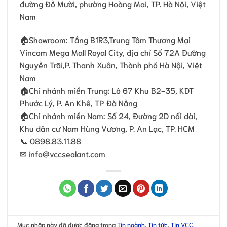
đường Đỗ Mười, phường Hoàng Mai, TP. Hà Nội, Việt
Nam
🏠Showroom: Tầng B1R3,Trung Tâm Thương Mại
Vincom Mega Mall Royal City, địa chỉ Số 72A Đường
Nguyễn Trãi,P. Thanh Xuân, Thành phố Hà Nội, Việt
Nam
🏠Chi nhánh miền Trung: Lô 67 Khu B2-35, KDT
Phước Lý, P. An Khê, TP Đà Nẵng
🏠Chi nhánh miền Nam: Số 24, Đường 2D nối dài,
Khu dân cư Nam Hùng Vương, P. An Lạc, TP. HCM
📞 0898.83.11.88
✉ info@vccsealant.com
Mục nhập này đã được đăng trong
Tin ngành
,
Tin tức
,
Tin VCC
.