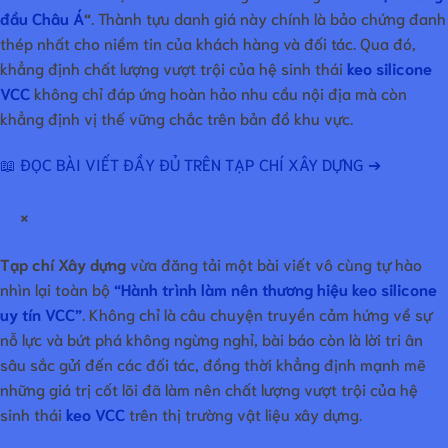
đầu Châu Á
“
. Thành tựu danh giá này chính là bảo chứng đanh
thép nhất cho niềm tin của khách hàng và đối tác. Qua đó,
khẳng định chất lượng vượt trội của hệ sinh thái
keo silicone
VCC
không chỉ đáp ứng hoàn hảo nhu cầu nội địa mà còn
khẳng định vị thế vững chắc trên bản đồ khu vực.
📖 ĐỌC BÀI VIẾT ĐẦY ĐỦ TRÊN TẠP CHÍ XÂY DỰNG ➔
×
Tạp chí Xây dựng
vừa đăng tải một bài viết vô cùng tự hào
nhìn lại toàn bộ
“Hành trình làm nên thương hiệu keo silicone
uy tín VCC”
. Không chỉ là câu chuyện truyền cảm hứng về sự
nỗ lực và bứt phá không ngừng nghỉ, bài báo còn là lời tri ân
sâu sắc gửi đến các đối tác, đồng thời khẳng định mạnh mẽ
những giá trị cốt lõi đã làm nên chất lượng vượt trội của hệ
sinh thái
keo VCC
trên thị trường vật liệu xây dựng.