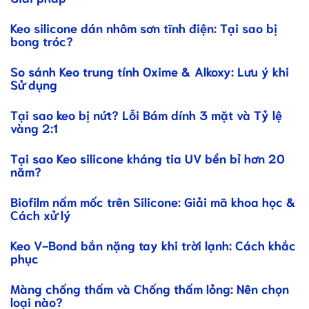
Keo silicone dán nhôm sơn tĩnh điện: Tại sao bị
bong tróc?
So sánh Keo trung tính Oxime & Alkoxy: Lưu ý khi
Sử dụng
Tại sao keo bị nứt? Lỗi Bám dính 3 mặt và Tỷ lệ
vàng 2:1
Tại sao Keo silicone kháng tia UV bền bỉ hơn 20
năm?
Biofilm nấm mốc trên Silicone: Giải mã khoa học &
Cách xử lý
Keo V-Bond bắn nặng tay khi trời lạnh: Cách khắc
phục
Màng chống thấm và Chống thấm lỏng: Nên chọn
loại nào?