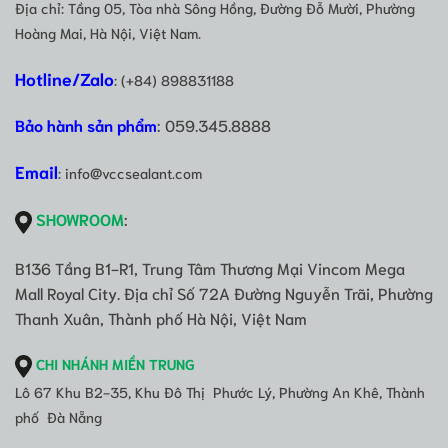
Địa chỉ: Tầng 05, Tòa nhà Sông Hồng, Đường Đỗ Mười, Phường
Hoàng Mai, Hà Nội, Việt Nam.
Hotline/Zalo
: (+84) 898831188
Bảo hành sản phẩm
: 059.345.8888
Email
: info@vccsealant.com
SHOWROOM
:
B136 Tầng B1-R1, Trung Tâm Thương Mại Vincom Mega
Mall Royal City. Địa chỉ Số 72A Đường Nguyễn Trãi, Phường
Thanh Xuân, Thành phố Hà Nội, Việt Nam
CHI NHÁNH MIỀN TRUNG
Lô 67 Khu B2-35, Khu Đô Thị Phước Lý, Phường An Khê, Thành
phố Đà Nẵng