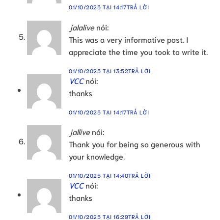
01/10/2025 TẠI 14:17
TRẢ LỜI
jalalive
nói:
This was a very informative post. I
appreciate the time you took to write it.
01/10/2025 TẠI 13:52
TRẢ LỜI
VCC
nói:
thanks
01/10/2025 TẠI 14:17
TRẢ LỜI
jallive
nói:
Thank you for being so generous with
your knowledge.
01/10/2025 TẠI 14:40
TRẢ LỜI
VCC
nói:
thanks
01/10/2025 TẠI 16:29
TRẢ LỜI