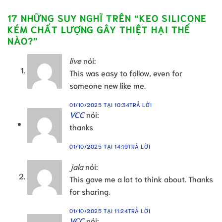
17 NHỮNG SUY NGHĨ TRÊN “
KEO SILICONE
KÉM CHẤT LƯỢNG GÂY THIỆT HẠI THẾ
NÀO?
”
live
nói:
This was easy to follow, even for
someone new like me.
01/10/2025 TẠI 10:34
TRẢ LỜI
VCC
nói:
thanks
01/10/2025 TẠI 14:19
TRẢ LỜI
jala
nói:
This gave me a lot to think about. Thanks
for sharing.
01/10/2025 TẠI 11:24
TRẢ LỜI
VCC
nói: