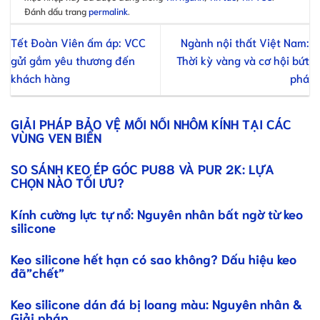
Đánh dấu trang
permalink
.
Tết Đoàn Viên ấm áp: VCC
Ngành nội thất Việt Nam:
gửi gắm yêu thương đến
Thời kỳ vàng và cơ hội bứt
khách hàng
phá
GIẢI PHÁP BẢO VỆ MỐI NỐI NHÔM KÍNH TẠI CÁC
VÙNG VEN BIỂN
SO SÁNH KEO ÉP GÓC PU88 VÀ PUR 2K: LỰA
CHỌN NÀO TỐI ƯU?
Kính cường lực tự nổ: Nguyên nhân bất ngờ từ keo
silicone
Keo silicone hết hạn có sao không? Dấu hiệu keo
đã”chết”
Keo silicone dán đá bị loang màu: Nguyên nhân &
Giải pháp