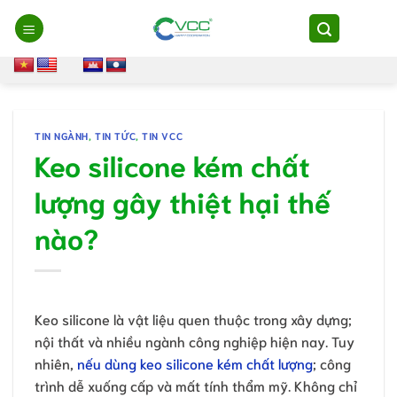
Chuyển
đến
nội
dung
TIN NGÀNH
,
TIN TỨC
,
TIN VCC
Keo silicone kém chất
lượng gây thiệt hại thế
nào?
Keo silicone là vật liệu quen thuộc trong xây dựng;
nội thất và nhiều ngành công nghiệp hiện nay. Tuy
nhiên,
nếu dùng keo silicone kém chất lượng
; công
trình dễ xuống cấp và mất tính thẩm mỹ. Không chỉ