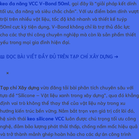
keo đa năng VCC V-Bond 50ml
, gọi đây là “giải pháp kết dính
tối ưu, đa năng và siêu chắc chắn”. Với ưu điểm bám dính vượt
trội trên nhiều vật liệu, tốc độ khô nhanh và thiết kế tuýp
50ml cực kỳ tiện dụng, V-Bond không chỉ là trợ thủ đắc lực
cho các thợ thi công chuyên nghiệp mà còn là sản phẩm thiết
yếu trong mọi gia đình hiện đại.
📖 ĐỌC BÀI VIẾT ĐẦY ĐỦ TRÊN TẠP CHÍ XÂY DỰNG ➔
×
Tạp chí Xây dựng
vừa đăng tải bài phân tích chuyên sâu với
tựa đề “Silicone – Vật liệu xanh trong xây dựng”, qua đó khẳng
định vai trò không thể thay thế của vật liệu này trong xu
hướng kiến trúc bền vững. Nắm bắt trọn vẹn giá trị cốt lõi đó,
hệ sinh thái
keo silicone VCC
luôn được chú trọng tối ưu công
nghệ, đảm bảo lượng phát thải thấp, chống nấm mốc hiệu quả
và trở thành mảnh ghép hoàn hảo cho các dự án công trình