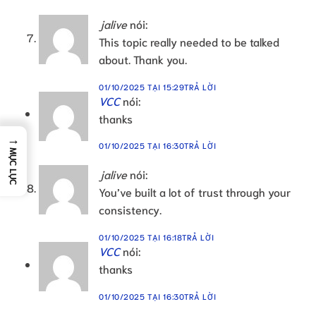
jalive
nói:
This topic really needed to be talked
about. Thank you.
01/10/2025 TẠI 15:29
TRẢ LỜI
VCC
nói:
thanks
→
01/10/2025 TẠI 16:30
TRẢ LỜI
MỤC LỤC
jalive
nói:
You’ve built a lot of trust through your
consistency.
01/10/2025 TẠI 16:18
TRẢ LỜI
VCC
nói:
thanks
01/10/2025 TẠI 16:30
TRẢ LỜI