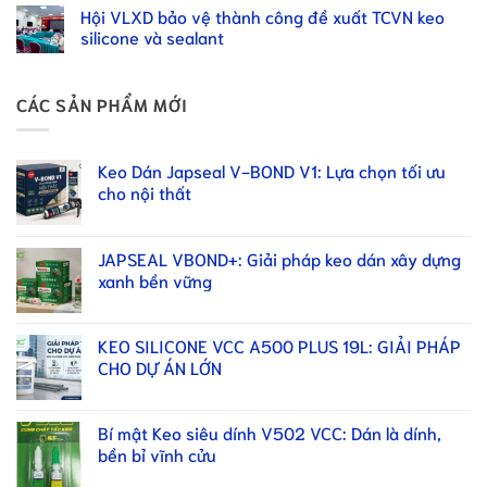
Hội VLXD bảo vệ thành công đề xuất TCVN keo
silicone và sealant
CÁC SẢN PHẨM MỚI
Keo Dán Japseal V-BOND V1: Lựa chọn tối ưu
cho nội thất
JAPSEAL VBOND+: Giải pháp keo dán xây dựng
xanh bền vững
KEO SILICONE VCC A500 PLUS 19L: GIẢI PHÁP
CHO DỰ ÁN LỚN
Bí mật Keo siêu dính V502 VCC: Dán là dính,
bền bỉ vĩnh cửu