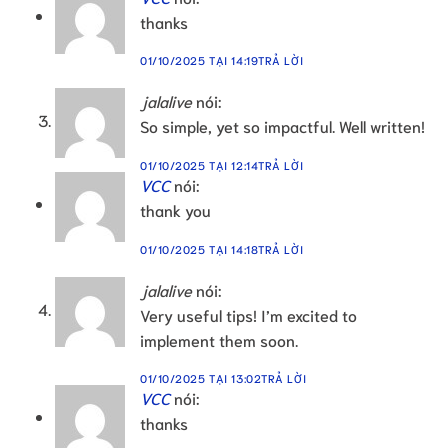
thanks
01/10/2025 TẠI 14:19
TRẢ LỜI
jalalive
nói:
So simple, yet so impactful. Well written!
01/10/2025 TẠI 12:14
TRẢ LỜI
VCC
nói:
thank you
01/10/2025 TẠI 14:18
TRẢ LỜI
jalalive
nói:
Very useful tips! I’m excited to
implement them soon.
01/10/2025 TẠI 13:02
TRẢ LỜI
VCC
nói:
thanks