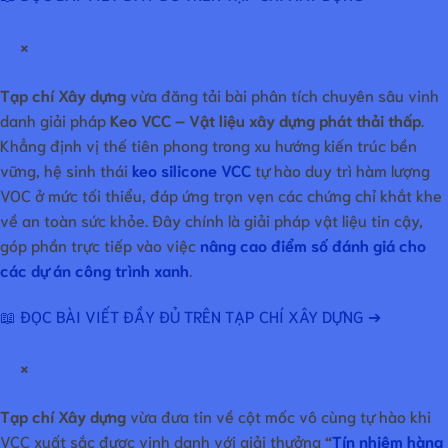
×
Tạp chí Xây dựng
vừa đăng tải bài phân tích chuyên sâu vinh
danh giải pháp
Keo VCC – Vật liệu xây dựng phát thải thấp
.
Khẳng định vị thế tiên phong trong xu hướng kiến trúc bền
vững, hệ sinh thái
keo silicone VCC
tự hào duy trì hàm lượng
VOC ở mức tối thiểu, đáp ứng trọn vẹn các chứng chỉ khắt khe
về an toàn sức khỏe. Đây chính là giải pháp vật liệu tin cậy,
góp phần trực tiếp vào việc
nâng cao điểm số đánh giá cho
các dự án công trình xanh
.
📖 ĐỌC BÀI VIẾT ĐẦY ĐỦ TRÊN TẠP CHÍ XÂY DỰNG ➔
×
Tạp chí Xây dựng
vừa đưa tin về cột mốc vô cùng tự hào khi
VCC xuất sắc được vinh danh với giải thưởng
“
Tín nhiệm hàng