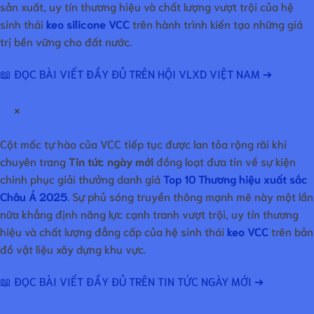
sản xuất, uy tín thương hiệu và chất lượng vượt trội của hệ
sinh thái
keo silicone VCC
trên hành trình kiến tạo những giá
trị bền vững cho đất nước.
📖 ĐỌC BÀI VIẾT ĐẦY ĐỦ TRÊN HỘI VLXD VIỆT NAM ➔
×
Cột mốc tự hào của VCC tiếp tục được lan tỏa rộng rãi khi
chuyên trang
Tin tức ngày mới
đồng loạt đưa tin về sự kiện
chinh phục giải thưởng danh giá
Top 10 Thương hiệu xuất sắc
Châu Á 2025
. Sự phủ sóng truyền thông mạnh mẽ này một lần
nữa khẳng định năng lực cạnh tranh vượt trội, uy tín thương
hiệu và chất lượng đẳng cấp của hệ sinh thái
keo VCC
trên bản
đồ vật liệu xây dựng khu vực.
📖 ĐỌC BÀI VIẾT ĐẦY ĐỦ TRÊN TIN TỨC NGÀY MỚI ➔