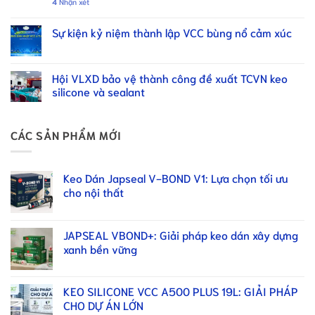
4
Nhận xét
Sự kiện kỷ niệm thành lập VCC bùng nổ cảm xúc
Hội VLXD bảo vệ thành công đề xuất TCVN keo
silicone và sealant
CÁC SẢN PHẨM MỚI
Keo Dán Japseal V-BOND V1: Lựa chọn tối ưu
cho nội thất
JAPSEAL VBOND+: Giải pháp keo dán xây dựng
xanh bền vững
KEO SILICONE VCC A500 PLUS 19L: GIẢI PHÁP
CHO DỰ ÁN LỚN