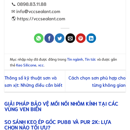
📞 0898.83.11.88
✉ info@vccsealant.com
🌎 https://vccsealant.com
Mục nhập này đã được đăng trong
Tin ngành
,
Tin tức
và được gắn
thẻ
Keo Silicone
,
vcc
.
Thông số kỹ thuật sơn và
Cách chọn sơn phù hợp cho
sơn xịt: Những điều cần biết
từng không gian
GIẢI PHÁP BẢO VỆ MỐI NỐI NHÔM KÍNH TẠI CÁC
VÙNG VEN BIỂN
SO SÁNH KEO ÉP GÓC PU88 VÀ PUR 2K: LỰA
CHỌN NÀO TỐI ƯU?