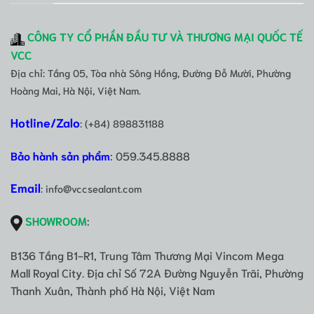
CÔNG TY CỔ PHẦN ĐẦU TƯ VÀ THƯƠNG MẠI QUỐC TẾ
VCC
Địa chỉ: Tầng 05, Tòa nhà Sông Hồng, Đường Đỗ Mười, Phường
Hoàng Mai, Hà Nội, Việt Nam.
Hotline/Zalo
: (+84) 898831188
Bảo hành sản phẩm
: 059.345.8888
Email
: info@vccsealant.com
SHOWROOM
:
B136 Tầng B1-R1, Trung Tâm Thương Mại Vincom Mega
Mall Royal City. Địa chỉ Số 72A Đường Nguyễn Trãi, Phường
Thanh Xuân, Thành phố Hà Nội, Việt Nam