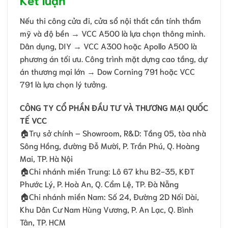
Nếu thi công cửa đi, cửa sổ nội thất cần tính thẩm
mỹ và độ bền → VCC A500 là lựa chọn thông minh.
Dân dụng, DIY → VCC A300 hoặc Apollo A500 là
phương án tối ưu. Công trình mặt dựng cao tầng, dự
án thương mại lớn → Dow Corning 791 hoặc VCC
791 là lựa chọn lý tưởng.
CÔNG TY CỔ PHẦN ĐẦU TƯ VÀ THƯƠNG MẠI QUỐC
TẾ VCC
🏠Trụ sở chính – Showroom, R&D: Tầng 05, tòa nhà
Sông Hồng, đường Đỗ Mười, P. Trần Phú, Q. Hoàng
Mai, TP. Hà Nội
🏠Chi nhánh miền Trung: Lô 67 khu B2-35, KĐT
Phước Lý, P. Hoà An, Q. Cẩm Lệ, TP. Đà Nẵng
🏠Chi nhánh miền Nam: Số 24, Ðường 2D Nối Dài,
Khu Dân Cư Nam Hùng Vương, P. An Lạc, Q. Bình
Tân, TP. HCM