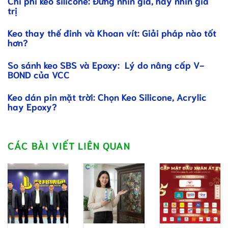
Chi phí keo silicone: Đừng nhìn giá, hãy nhìn giá
trị
Keo thay thế đinh và Khoan vít: Giải pháp nào tốt
hơn?
So sánh keo SBS và Epoxy: Lý do nâng cấp V-
BOND của VCC
Keo dán pin mặt trời: Chọn Keo Silicone, Acrylic
hay Epoxy?
CÁC BÀI VIẾT LIÊN QUAN