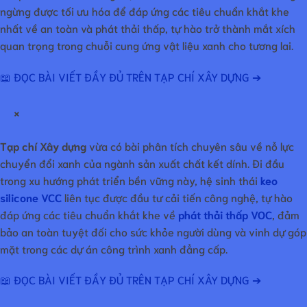
ngừng được tối ưu hóa để đáp ứng các tiêu chuẩn khắt khe
nhất về an toàn và phát thải thấp, tự hào trở thành mắt xích
quan trọng trong chuỗi cung ứng vật liệu xanh cho tương lai.
📖 ĐỌC BÀI VIẾT ĐẦY ĐỦ TRÊN TẠP CHÍ XÂY DỰNG ➔
×
Tạp chí Xây dựng
vừa có bài phân tích chuyên sâu về nỗ lực
chuyển đổi xanh của ngành sản xuất chất kết dính. Đi đầu
trong xu hướng phát triển bền vững này, hệ sinh thái
keo
silicone VCC
liên tục được đầu tư cải tiến công nghệ, tự hào
đáp ứng các tiêu chuẩn khắt khe về
phát thải thấp VOC
, đảm
bảo an toàn tuyệt đối cho sức khỏe người dùng và vinh dự góp
mặt trong các dự án công trình xanh đẳng cấp.
📖 ĐỌC BÀI VIẾT ĐẦY ĐỦ TRÊN TẠP CHÍ XÂY DỰNG ➔