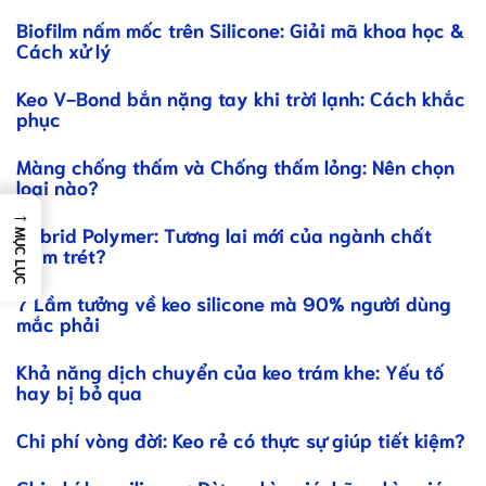
Biofilm nấm mốc trên Silicone: Giải mã khoa học &
Cách xử lý
Keo V-Bond bắn nặng tay khi trời lạnh: Cách khắc
phục
Màng chống thấm và Chống thấm lỏng: Nên chọn
loại nào?
→
Hybrid Polymer: Tương lai mới của ngành chất
MỤC LỤC
trám trét?
7 Lầm tưởng về keo silicone mà 90% người dùng
mắc phải
Khả năng dịch chuyển của keo trám khe: Yếu tố
hay bị bỏ qua
Chi phí vòng đời: Keo rẻ có thực sự giúp tiết kiệm?