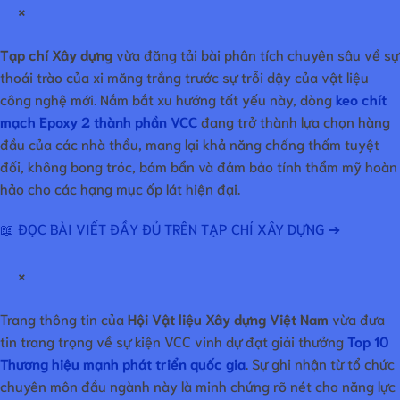
×
Tạp chí Xây dựng
vừa đăng tải bài phân tích chuyên sâu về sự
thoái trào của xi măng trắng trước sự trỗi dậy của vật liệu
công nghệ mới. Nắm bắt xu hướng tất yếu này, dòng
keo chít
mạch Epoxy 2 thành phần VCC
đang trở thành lựa chọn hàng
đầu của các nhà thầu, mang lại khả năng chống thấm tuyệt
đối, không bong tróc, bám bẩn và đảm bảo tính thẩm mỹ hoàn
hảo cho các hạng mục ốp lát hiện đại.
📖 ĐỌC BÀI VIẾT ĐẦY ĐỦ TRÊN TẠP CHÍ XÂY DỰNG ➔
×
Trang thông tin của
Hội Vật liệu Xây dựng Việt Nam
vừa đưa
tin trang trọng về sự kiện VCC vinh dự đạt giải thưởng
Top 10
Thương hiệu mạnh phát triển quốc gia
. Sự ghi nhận từ tổ chức
chuyên môn đầu ngành này là minh chứng rõ nét cho năng lực