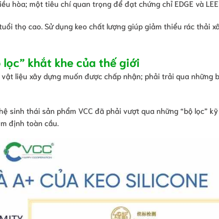
iều hòa; một tiêu chí quan trọng để đạt chứng chỉ EDGE và LEE
i tuổi thọ cao. Sử dụng keo chất lượng giúp giảm thiểu rác thải 
lọc” khắt khe của thế giới
 vật liệu xây dựng muốn được chấp nhận; phải trải qua những b
 hệ sinh thái sản phẩm VCC đã phải vượt qua những “bộ lọc” kỹ
ểm định toàn cầu.