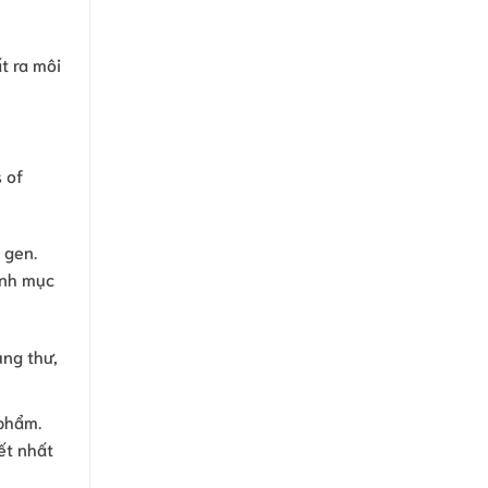
t ra môi
 of
 gen.
anh mục
ng thư,
phẩm.
ết nhất