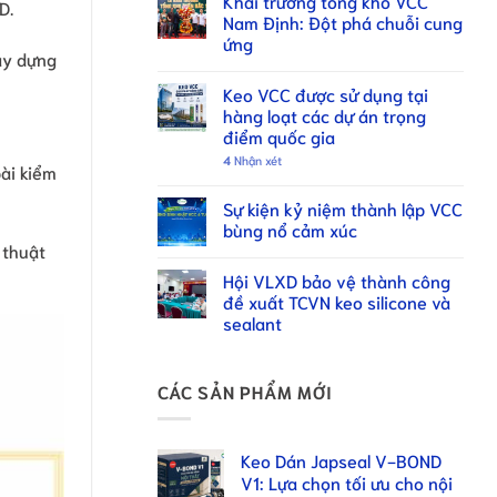
Khai trương tổng kho VCC
D.
Nam Định: Đột phá chuỗi cung
ứng
xây dựng
Keo VCC được sử dụng tại
hàng loạt các dự án trọng
điểm quốc gia
4
Nhận xét
ài kiểm
Sự kiện kỷ niệm thành lập VCC
bùng nổ cảm xúc
 thuật
Hội VLXD bảo vệ thành công
đề xuất TCVN keo silicone và
sealant
CÁC SẢN PHẨM MỚI
Keo Dán Japseal V-BOND
V1: Lựa chọn tối ưu cho nội