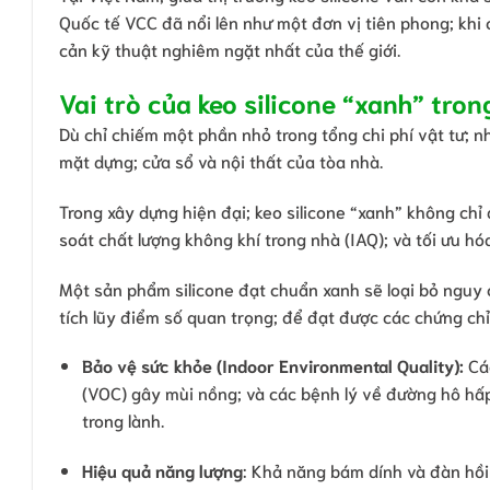
Quốc tế VCC đã nổi lên như một đơn vị tiên phong; khi
cản kỹ thuật nghiêm ngặt nhất của thế giới.
Vai trò của keo silicone “xanh” tro
Dù chỉ chiếm một phần nhỏ trong tổng chi phí vật tư; n
mặt dựng; cửa sổ và nội thất của tòa nhà.
Trong xây dựng hiện đại; keo silicone “xanh” không chỉ
soát chất lượng không khí trong nhà (IAQ); và tối ưu hó
Một sản phẩm silicone đạt chuẩn xanh sẽ loại bỏ nguy c
tích lũy điểm số quan trọng; để đạt được các chứng chỉ
Bảo vệ sức khỏe (Indoor Environmental Quality):
Cá
(VOC) gây mùi nồng; và các bệnh lý về đường hô hấp
trong lành.
Hiệu quả năng lượng
: Khả năng bám dính và đàn hồi 