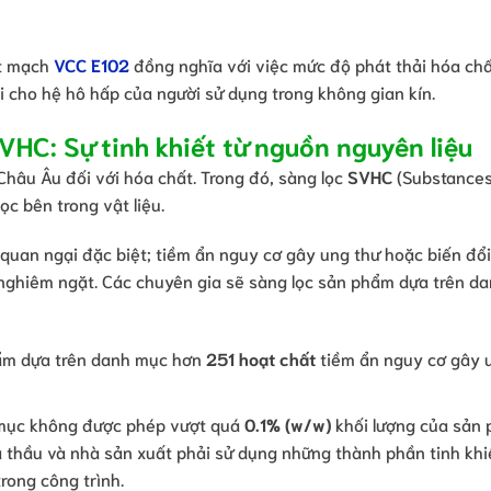
ít mạch
VCC E102
đồng nghĩa với việc mức độ phát thải hóa chấ
 cho hệ hô hấp của người sử dụng trong không gian kín.
HC: Sự tinh khiết từ nguồn nguyên liệu
Châu Âu đối với hóa chất. Trong đó, sàng lọc
SVHC
(Substances
ọc bên trong vật liệu.
 quan ngại đặc biệt; tiềm ẩn nguy cơ gây ung thư hoặc biến đổi
 nghiêm ngặt. Các chuyên gia sẽ sàng lọc sản phẩm dựa trên d
hẩm dựa trên danh mục hơn
251 hoạt chất
tiềm ẩn nguy cơ gây u
mục không được phép vượt quá
0.1% (w/w)
khối lượng của sản 
à thầu và nhà sản xuất phải sử dụng những thành phần tinh khi
trong công trình.