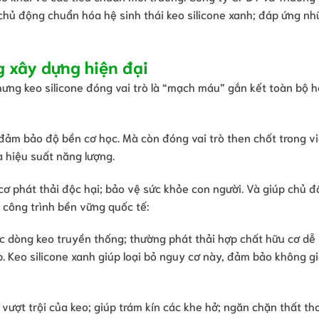
 chủ động chuẩn hóa hệ sinh thái keo silicone xanh; đáp ứng nh
ng xây dựng hiện đại
hưng keo silicone đóng vai trò là “mạch máu” gắn kết toàn bộ 
 đảm bảo độ bền cơ học. Mà còn đóng vai trò then chốt trong v
a hiệu suất năng lượng.
ơ phát thải độc hại; bảo vệ sức khỏe con người. Và giúp chủ đ
 công trình bền vững quốc tế:
c dòng keo truyền thống; thường phát thải hợp chất hữu cơ dễ 
. Keo silicone xanh giúp loại bỏ nguy cơ này, đảm bảo không g
vượt trội của keo; giúp trám kín các khe hở; ngăn chặn thất th