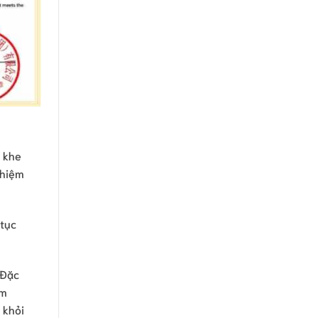
 khe
ghiệm
tục
 Đặc
ẩm
 khỏi