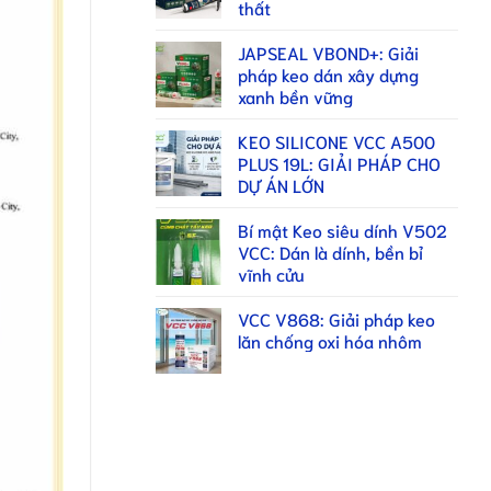
thất
JAPSEAL VBOND+: Giải
pháp keo dán xây dựng
xanh bền vững
KEO SILICONE VCC A500
PLUS 19L: GIẢI PHÁP CHO
DỰ ÁN LỚN
Bí mật Keo siêu dính V502
VCC: Dán là dính, bền bỉ
vĩnh cửu
VCC V868: Giải pháp keo
lăn chống oxi hóa nhôm