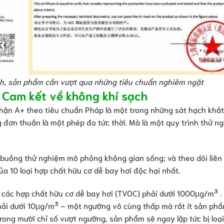
nh, sản phẩm cần vượt qua những tiêu chuẩn nghiêm ngặt
: Cam kết về không khí sạch
hận A+ theo tiêu chuẩn Pháp là một trong những sát hạch khắt
g đơn thuần là một phép đo tức thời. Mà là một quy trình thử n
uồng thử nghiệm mô phỏng không gian sống; và theo dõi liên 
a 10 loại hợp chất hữu cơ dễ bay hơi độc hại nhất.
các hợp chất hữu cơ dễ bay hơi (TVOC) phải dưới 1000µg/m³ .
hải dưới 10µg/m³ – một ngưỡng vô cùng thấp mà rất ít sản ph
trong mười chỉ số vượt ngưỡng, sản phẩm sẽ ngay lập tức bị loại