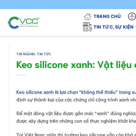
Chuyển
đến
TRANG CHỦ
nội
dung
TIN TỨC, SỰ KIỆN
TIN NGÀNH
,
TIN TỨC
Keo silicone xanh: Vật liệu
Keo silicone xanh là lựa chọn “không thể thiếu” trong 
định sự thành bại của các chứng chỉ công trình xanh n
Để một dòng vật liệu được gắn mác “xanh” đúng nghĩa; 
được xây dựng trên những con số thực nghiệm khắt khe
Tại Việt Nam; giữa thị trường keo silicone vẫn còn khá