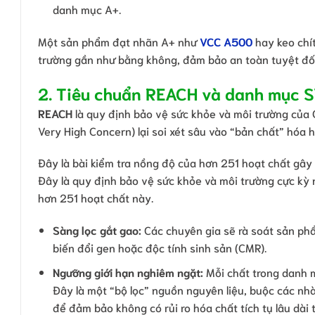
danh mục A+.
Một sản phẩm đạt nhãn A+ như
VCC A500
hay keo ch
trường gần như bằng không, đảm bảo an toàn tuyệt đối
2. Tiêu chuẩn REACH và danh mục SV
REACH
là quy định bảo vệ sức khỏe và môi trường của 
Very High Concern) lại soi xét sâu vào “bản chất” hóa h
Đây là bài kiểm tra nồng độ của hơn 251 hoạt chất gây
Đây là quy định bảo vệ sức khỏe và môi trường cực kỳ
hơn 251 hoạt chất này.
Sàng lọc gắt gao:
Các chuyên gia sẽ rà soát sản p
biến đổi gen hoặc độc tính sinh sản (CMR).
Ngưỡng giới hạn nghiêm ngặt:
Mỗi chất trong danh 
Đây là một “bộ lọc” nguồn nguyên liệu, buộc các nh
để đảm bảo không có rủi ro hóa chất tích tụ lâu dài 