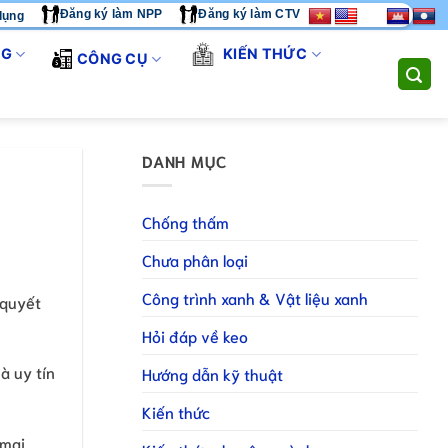
Đăng ký làm NPP
Đăng ký làm CTV
dụng
 - CHÚNG TÔI CUNG CẤP GIẢI PHÁP THI CÔNG TOÀN DIỆN. LIÊ
NG
KIẾN THỨC
CÔNG CỤ
DANH MỤC
Chống thấm
Chưa phân loại
Công trình xanh & Vật liệu xanh
; quyết
Hỏi đáp về keo
à uy tín
Hướng dẫn kỹ thuật
Kiến thức
 mại