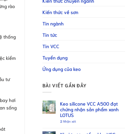
Kiến thức chuyên ngành
ững rào
Kiến thức về sơn
Tin ngành
Tin tức
hệ thống
Tin VCC
Tuyển dụng
iệc kiểm
Ứng dụng của keo
ầu tư
BÀI VIẾT GẦN ĐÂY
bay hơi
Keo silicone VCC A500 đạt
ian sống
chứng nhận sản phẩm xanh
LOTUS
2
Nhận xét
oát