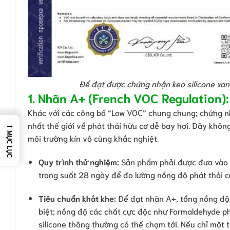
Để đạt được chứng nhận keo silicone xa
1. Nhãn A+ (French VOC Regulation)
Khác với các công bố “Low VOC” chung chung; chứng n
→
nhất thế giới về phát thải hữu cơ dễ bay hơi. Đây khôn
MỤC LỤC
môi trường kín vô cùng khắc nghiệt.
Quy trình thử nghiệm:
Sản phẩm phải được đưa vào b
trong suốt 28 ngày để đo lường nồng độ phát thải củ
Tiêu chuẩn khắt khe:
Để đạt nhãn A+, tổng nồng độ 
biệt; nồng độ các chất cực độc như Formaldehyde p
silicone thông thường có thể chạm tới. Nếu chỉ một 