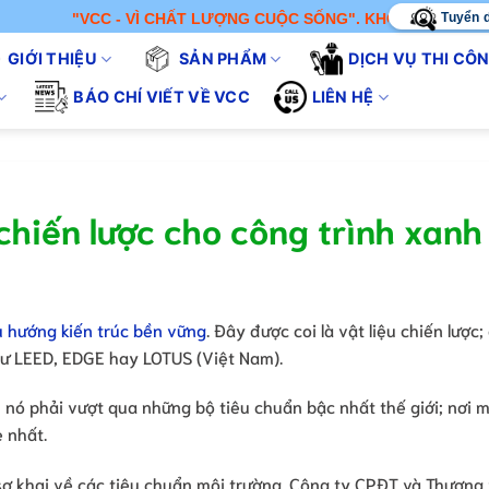
Tuyển 
"VCC - VÌ CHẤT LƯỢNG CUỘC SỐNG". KHÔNG CHỈ BÁN SẢN PHẨM
GIỚI THIỆU
SẢN PHẨM
DỊCH VỤ THI CÔ
BÁO CHÍ VIẾT VỀ VCC
LIÊN HỆ
 chiến lược cho công trình xanh
xu hướng kiến trúc bền vững
. Đây được coi là vật liệu chiến lược
hư LEED, EDGE hay LOTUS (Việt Nam).
nó phải vượt qua những bộ tiêu chuẩn bậc nhất thế giới; nơi m
 nhất.
 sơ khai về các tiêu chuẩn môi trường. Công ty CPĐT và Thương