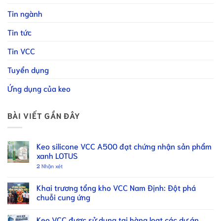
Tin ngành
Tin tức
Tin VCC
Tuyển dụng
Ứng dụng của keo
BÀI VIẾT GẦN ĐÂY
Keo silicone VCC A500 đạt chứng nhận sản phẩm
xanh LOTUS
2
Nhận xét
Khai trương tổng kho VCC Nam Định: Đột phá
chuỗi cung ứng
Keo VCC được sử dụng tại hàng loạt các dự án