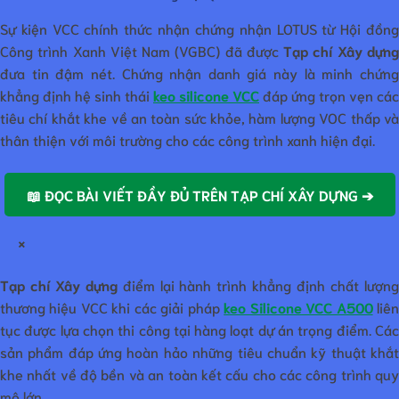
Sự kiện VCC chính thức nhận chứng nhận LOTUS từ Hội đồng
Công trình Xanh Việt Nam (VGBC) đã được
Tạp chí Xây dựn
đưa tin đậm nét. Chứng nhận danh giá này là minh chứng
khẳng định hệ sinh thái
keo silicone VCC
đáp ứng trọn vẹn các
tiêu chí khắt khe về an toàn sức khỏe, hàm lượng VOC thấp và
thân thiện với môi trường cho các công trình xanh hiện đại.
📖 ĐỌC BÀI VIẾT ĐẦY ĐỦ TRÊN TẠP CHÍ XÂY DỰNG ➔
×
Tạp chí Xây dựng
điểm lại hành trình khẳng định chất lượn
thương hiệu VCC khi các giải pháp
keo Silicone VCC A500
liê
tục được lựa chọn thi công tại hàng loạt dự án trọng điểm. Các
sản phẩm đáp ứng hoàn hảo những tiêu chuẩn kỹ thuật khắt
khe nhất về độ bền và an toàn kết cấu cho các công trình quy
mô lớn.