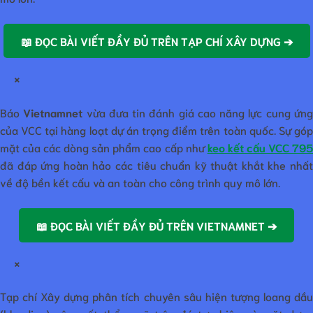
📖 ĐỌC BÀI VIẾT ĐẦY ĐỦ TRÊN TẠP CHÍ XÂY DỰNG ➔
×
Báo
Vietnamnet
vừa đưa tin đánh giá cao năng lực cung ứn
của VCC tại hàng loạt dự án trọng điểm trên toàn quốc. Sự góp
mặt của các dòng sản phẩm cao cấp như
keo kết cấu VCC 79
đã đáp ứng hoàn hảo các tiêu chuẩn kỹ thuật khắt khe nhất
về độ bền kết cấu và an toàn cho công trình quy mô lớn.
📖 ĐỌC BÀI VIẾT ĐẦY ĐỦ TRÊN VIETNAMNET ➔
×
Tạp chí Xây dựng phân tích chuyên sâu hiện tượng loang dầu