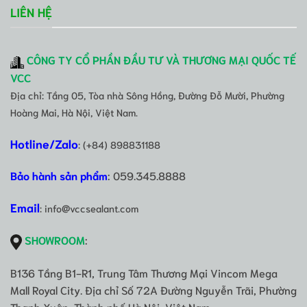
LIÊN HỆ
CÔNG TY CỔ PHẦN ĐẦU TƯ VÀ THƯƠNG MẠI QUỐC TẾ
VCC
Địa chỉ: Tầng 05, Tòa nhà Sông Hồng, Đường Đỗ Mười, Phường
Hoàng Mai, Hà Nội, Việt Nam.
Hotline/Zalo
: (+84) 898831188
Bảo hành sản phẩm
: 059.345.8888
Email
: info@vccsealant.com
SHOWROOM
:
B136 Tầng B1-R1, Trung Tâm Thương Mại Vincom Mega
Mall Royal City. Địa chỉ Số 72A Đường Nguyễn Trãi, Phường
Thanh Xuân, Thành phố Hà Nội, Việt Nam