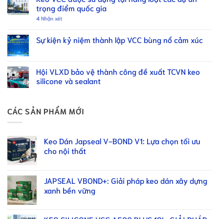
trọng điểm quốc gia
4
Nhận xét
Sự kiện kỷ niệm thành lập VCC bùng nổ cảm xúc
Hội VLXD bảo vệ thành công đề xuất TCVN keo
silicone và sealant
CÁC SẢN PHẨM MỚI
Keo Dán Japseal V-BOND V1: Lựa chọn tối ưu
cho nội thất
JAPSEAL VBOND+: Giải pháp keo dán xây dựng
xanh bền vững