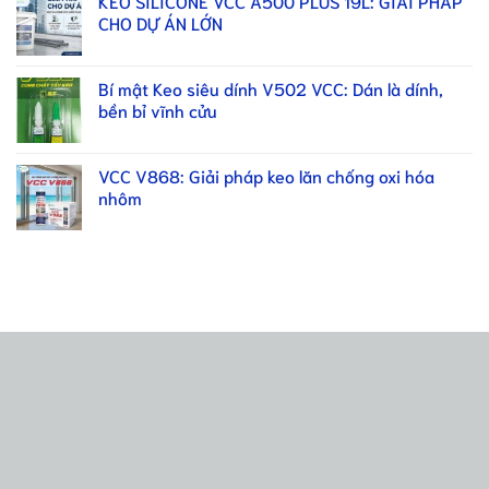
KEO SILICONE VCC A500 PLUS 19L: GIẢI PHÁP
CHO DỰ ÁN LỚN
Bí mật Keo siêu dính V502 VCC: Dán là dính,
bền bỉ vĩnh cửu
VCC V868: Giải pháp keo lăn chống oxi hóa
nhôm