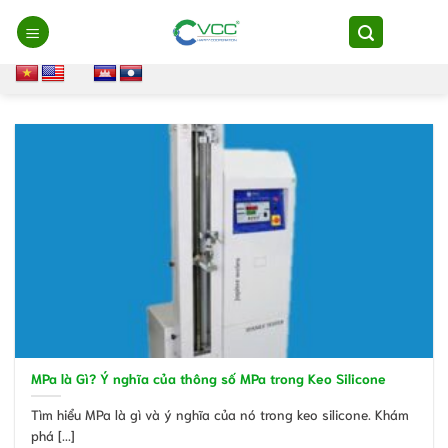
Chuyển
đến
nội
dung
MPa là Gì? Ý nghĩa của thông số MPa trong Keo Silicone
Tìm hiểu MPa là gì và ý nghĩa của nó trong keo silicone. Khám
phá [...]