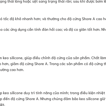
rạng thái lỏng hoặc sệt sang trạng thái rắn; sau khi được bơm l
y có tốc độ khô nhanh hơn; và thường cho độ cứng Shore A cao h
o các ứng dụng cần tính đàn hồi cao; và độ co giãn tốt hơn. N
 keo silicone, giúp điều chỉnh độ cứng của sản phẩm. Chất l
ẻo hơn, giảm độ cứng Shore A. Trong các sản phẩm có độ cứng 
hường cao hơn.
eo silicone duy trì tính năng của mình; trong điều kiện nhiệt
iếp đến độ cứng Shore A. Nhưng chúng đảm bảo keo silicone gi
ệt.