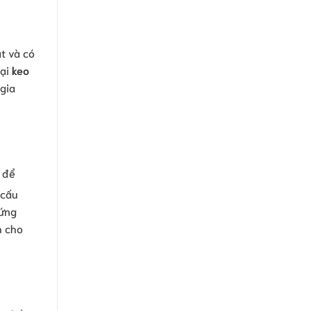
ạt và có
oại
keo
 gia
 để
 cấu
cứng
m cho