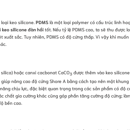
loại keo silicone.
PDMS
là một loại polymer có cấu trúc linh ho
i
keo silicone đàn hồi
tốt. Nếu tỷ lệ PDMS cao, ta sẽ thu được l
iệt xuất sắc. Tuy nhiên, PDMS có độ cứng thấp. Vì vậy khi muốn
ác.
 silica) hoặc canxi cacbonat CaCO
được thêm vào keo silicone
3
an giúp nâng cao độ cứng Shore A bằng cách tạo nên một khung
 năng chịu lực, đặc biệt quan trọng trong các sản phẩm có độ 
các chất gia cường khác cũng góp phần tăng cường độ cứng; là
ộ bền cao.