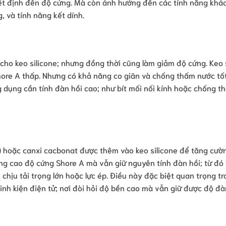
yết định đến độ cứng. Mà còn ảnh hưởng đến các tính năng khá
, và tính năng kết dính.
t cho keo silicone; nhưng đồng thời cũng làm giảm độ cứng. Keo 
re A thấp. Nhưng có khả năng co giãn và chống thấm nước tốt
 dụng cần tính đàn hồi cao; như bít mối nối kính hoặc chống t
a) hoặc canxi cacbonat được thêm vào keo silicone để tăng cườ
âng cao độ cứng Shore A mà vẫn giữ nguyên tính đàn hồi; từ đó
 chịu tải trọng lớn hoặc lực ép. Điều này đặc biệt quan trọng t
nh kiện điện tử; nơi đòi hỏi độ bền cao mà vẫn giữ được độ đàn