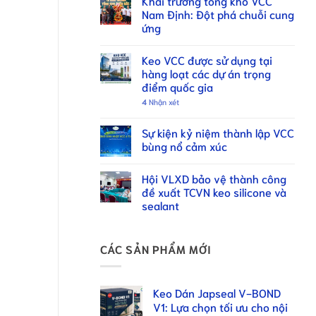
Khai trương tổng kho VCC
Nam Định: Đột phá chuỗi cung
ứng
Keo VCC được sử dụng tại
hàng loạt các dự án trọng
điểm quốc gia
4
Nhận xét
Sự kiện kỷ niệm thành lập VCC
bùng nổ cảm xúc
Hội VLXD bảo vệ thành công
đề xuất TCVN keo silicone và
sealant
CÁC SẢN PHẨM MỚI
Keo Dán Japseal V-BOND
V1: Lựa chọn tối ưu cho nội