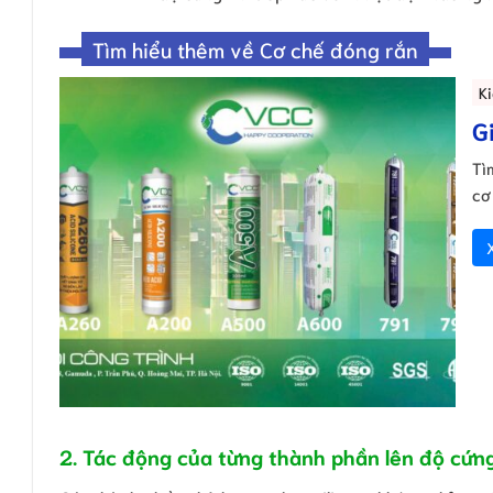
Tìm hiểu thêm về Cơ chế đóng rắn
K
G
Tì
cơ
2. Tác động của từng thành phần lên độ cứn