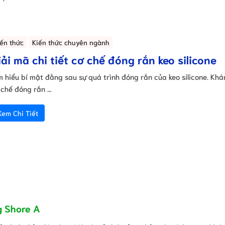
iến thức
Kiến thức chuyên ngành
iải mã chi tiết cơ chế đóng rắn keo silicone
m hiểu bí mật đằng sau sự quá trình đóng rắn của keo silicone. Kh
 chế đóng rắn …
Xem Chi Tiết
g Shore A