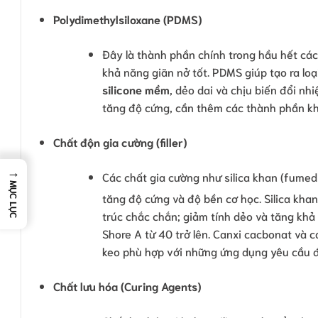
Polydimethylsiloxane (PDMS)
Đây là thành phần chính trong hầu hết các 
khả năng giãn nở tốt. PDMS giúp tạo ra loạ
silicone mềm
, dẻo dai và chịu biến đổi nh
tăng độ cứng, cần thêm các thành phần kh
Chất độn gia cường (filler)
→
Các chất gia cường như silica khan (fumed
MỤC LỤC
tăng độ cứng và độ bền cơ học. Silica kh
trúc chắc chắn; giảm tính dẻo và tăng khả
Shore A từ 40 trở lên. Canxi cacbonat và 
keo phù hợp với những ứng dụng yêu cầu đ
Chất lưu hóa (Curing Agents)