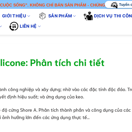
Tuyển 
SỐNG". KHÔNG CHỈ BÁN SẢN PHẨM - CHÚNG TÔI CUNG CẤP GIẢI
GIỚI THIỆU
SẢN PHẨM
DỊCH VỤ THI CÔ
LIÊN HỆ
icone: Phân tích chi tiết
ngành công nghiệp và xây dựng; nhờ vào các đặc tính độc đáo. T
yết định hiệu suất; và ứng dụng của keo.
 về độ cứng Shore A. Phân tích thành phần và công dụng của các
lại ảnh hưởng lớn đến các ứng dụng thực tế…