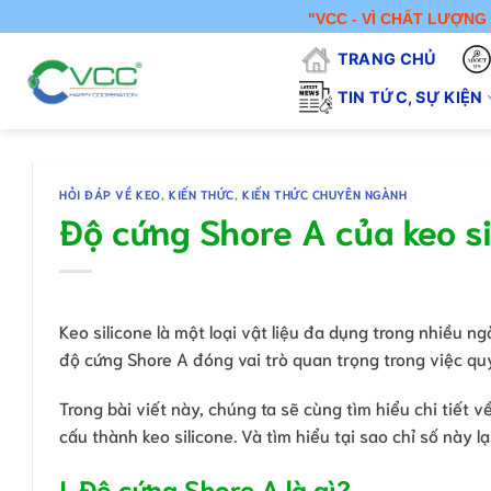
Chuyển
"VCC - VÌ CHẤT LƯỢNG CUỘC 
đến
TRANG CHỦ
nội
dung
TIN TỨC, SỰ KIỆN
HỎI ĐÁP VỀ KEO
,
KIẾN THỨC
,
KIẾN THỨC CHUYÊN NGÀNH
Độ cứng Shore A của keo sil
Keo silicone là một loại vật liệu đa dụng trong nhiều 
độ cứng Shore A đóng vai trò quan trọng trong việc qu
Trong bài viết này, chúng ta sẽ cùng tìm hiểu chi tiết
cấu thành keo silicone. Và tìm hiểu tại sao chỉ số này 
I. Độ cứng Shore A là gì?