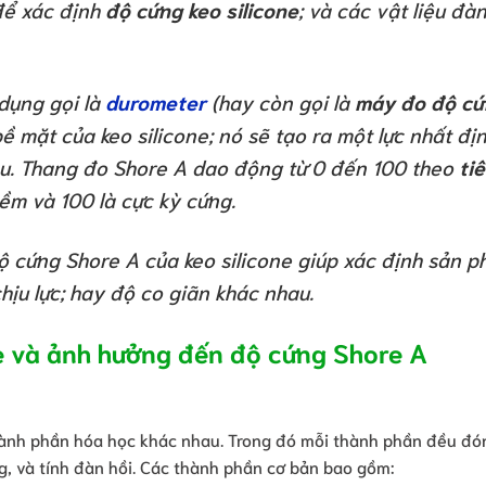
để xác định
độ cứng keo silicone
; và các vật liệu đàn
dụng gọi là
durometer
(hay còn gọi là
máy đo độ cứ
ề mặt của keo silicone; nó sẽ tạo ra một lực nhất đị
ệu. Thang đo Shore A dao động từ 0 đến 100 theo
ti
mềm và 100 là cực kỳ cứng.
 cứng Shore A của keo silicone giúp xác định sản 
ịu lực; hay độ co giãn khác nhau.
ne và ảnh hưởng đến độ cứng Shore A
thành phần hóa học khác nhau. Trong đó mỗi thành phần đều đó
g, và tính đàn hồi. Các thành phần cơ bản bao gồm: