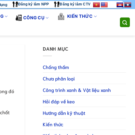
Đăng ký làm NPP
Đăng ký làm CTV
dụng
 PHÁP THI CÔNG TOÀN DIỆN. LIÊN HỆ HOTLINE/ZALO:
089883118
NG
KIẾN THỨC
CÔNG CỤ
DANH MỤC
Chống thấm
Chưa phân loại
Công trình xanh & Vật liệu xanh
rong đó
Hỏi đáp về keo
 chất
Hướng dẫn kỹ thuật
Kiến thức