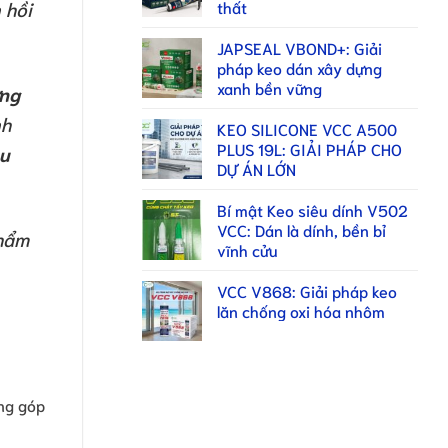
thất
 hồi
JAPSEAL VBOND+: Giải
pháp keo dán xây dựng
xanh bền vững
ng
nh
KEO SILICONE VCC A500
PLUS 19L: GIẢI PHÁP CHO
êu
DỰ ÁN LỚN
Bí mật Keo siêu dính V502
VCC: Dán là dính, bền bỉ
phẩm
vĩnh cửu
VCC V868: Giải pháp keo
lăn chống oxi hóa nhôm
ng góp