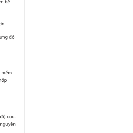
ên bề
ơn.
hưng độ
àm mềm
thấp
 độ cao.
ữ nguyên