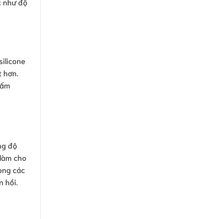
c như độ
silicone
 hơn.
hấm
ng độ
 làm cho
rong các
 hồi.