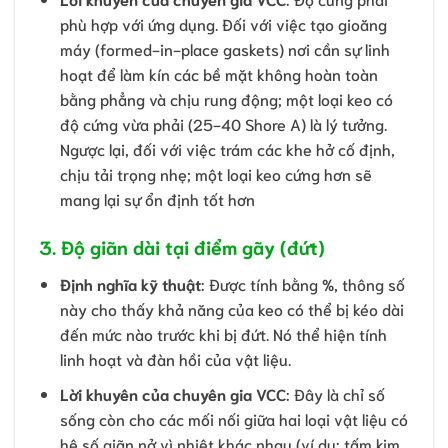
phù hợp với ứng dụng. Đối với việc tạo gioăng
máy (formed-in-place gaskets) nơi cần sự linh
hoạt để làm kín các bề mặt không hoàn toàn
bằng phẳng và chịu rung động; một loại keo có
độ cứng vừa phải (25-40 Shore A) là lý tưởng.
Ngược lại, đối với việc trám các khe hở cố định,
chịu tải trọng nhẹ; một loại keo cứng hơn sẽ
mang lại sự ổn định tốt hơn
3. Độ giãn dài tại điểm gãy (đứt)
Định nghĩa kỹ thuật
: Được tính bằng %, thông số
này cho thấy khả năng của keo có thể bị kéo dài
đến mức nào trước khi bị đứt. Nó thể hiện tính
linh hoạt và đàn hồi của vật liệu.
Lời khuyên của chuyên gia VCC
: Đây là chỉ số
sống còn cho các mối nối giữa hai loại vật liệu có
hệ số giãn nở vì nhiệt khác nhau (ví dụ: tấm kim