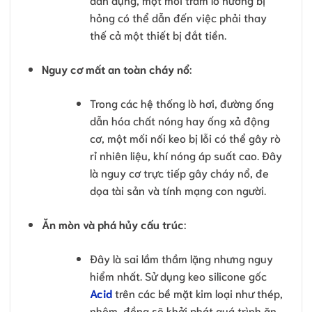
hỏng có thể dẫn đến việc phải thay
thế cả một thiết bị đắt tiền.
Nguy cơ mất an toàn cháy nổ
:
Trong các hệ thống lò hơi, đường ống
dẫn hóa chất nóng hay ống xả động
cơ, một mối nối keo bị lỗi có thể gây rò
rỉ nhiên liệu, khí nóng áp suất cao. Đây
là nguy cơ trực tiếp gây cháy nổ, đe
dọa tài sản và tính mạng con người.
Ăn mòn và phá hủy cấu trúc
:
Đây là sai lầm thầm lặng nhưng nguy
hiểm nhất. Sử dụng keo silicone gốc
Acid
trên các bề mặt kim loại như thép,
nhôm, đồng sẽ khởi phát quá trình ăn