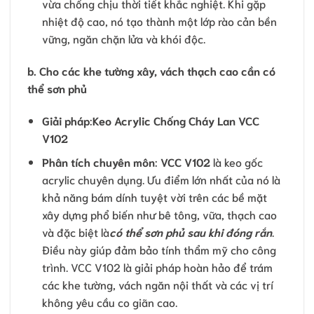
vừa chống chịu thời tiết khắc nghiệt. Khi gặp
nhiệt độ cao, nó tạo thành một lớp rào cản bền
vững, ngăn chặn lửa và khói độc.
b.
Cho các khe tường xây, vách thạch cao cần có
thể sơn phủ
Giải pháp
:
Keo Acrylic Chống Cháy Lan VCC
V102
Phân tích chuyên môn
:
VCC V102
là keo gốc
acrylic chuyên dụng. Ưu điểm lớn nhất của nó là
khả năng bám dính tuyệt vời trên các bề mặt
xây dựng phổ biến như bê tông, vữa, thạch cao
và đặc biệt là
có thể sơn phủ sau khi đóng rắn
.
Điều này giúp đảm bảo tính thẩm mỹ cho công
trình. VCC V102 là giải pháp hoàn hảo để trám
các khe tường, vách ngăn nội thất và các vị trí
không yêu cầu co giãn cao.