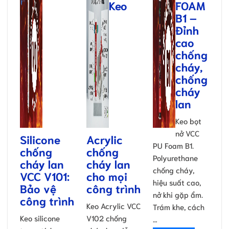
Keo
FOAM
B1 –
Đỉnh
cao
chống
cháy,
chống
cháy
lan
Keo bọt
nở VCC
Silicone
Acrylic
PU Foam B1.
chống
chống
Polyurethane
cháy lan
cháy lan
chống cháy,
VCC V101:
cho mọi
hiệu suất cao,
Bảo vệ
công trình
nở khi gặp ẩm.
công trình
Keo Acrylic VCC
Trám khe, cách
Keo silicone
V102 chống
…