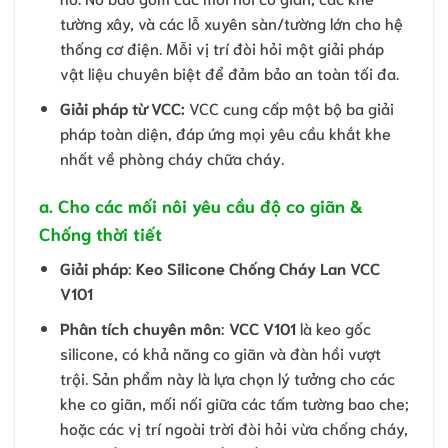
tường xây, và các lỗ xuyên sàn/tường lớn cho hệ
thống cơ điện. Mỗi vị trí đòi hỏi một giải pháp
vật liệu chuyên biệt để đảm bảo an toàn tối đa.
Giải pháp từ VCC:
VCC cung cấp một bộ ba giải
pháp toàn diện, đáp ứng mọi yêu cầu khắt khe
nhất về phòng cháy chữa cháy.
a
.
Cho các mối nôi yêu cầu độ co giãn &
Chống thời tiết
Giải pháp
:
Keo Silicone Chống Cháy Lan VCC
V101
Phân tích chuyên môn
:
VCC V101
là keo gốc
silicone, có khả năng co giãn và đàn hồi vượt
trội. Sản phẩm này là lựa chọn lý tưởng cho các
khe co giãn, mối nối giữa các tấm tường bao che;
hoặc các vị trí ngoài trời đòi hỏi vừa chống cháy,