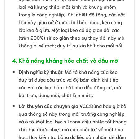
loại và khung thép, mặt kính và khung nhôm
trong lò công nghiệp). Khi nhiệt độ tăng, các vật
liệu này giãn nở ở mức độ khác nhau, kéo căng
lớp keo ở giữa. Một loại keo có độ giãn dài cao
(trên 200%) sẽ co giãn theo sự thay đổi này mà
không bị xé rách; duy trì sự kín khít cho mối nối.
4. Khả năng kháng hóa chất và dầu mỡ
Định nghĩa kỹ thuật
: Mô tả khả năng của keo
duy trì được cấu trúc và độ bám dính khi tiếp
xúc với các loại hóa chất như dầu động cơ, mỡ
bôi trơn, dung môi, chất làm mát…
Lời khuyên của chuyên gia VCC
:Đừng bao giờ bỏ
qua thông số này trong môi trường công nghiệp
và ô tô. Một loại keo silicone chịu nhiệt tốt không
chỉ chịu được nhiệt mà còn phải trơ về mặt hóa
học. Hãy kiểm tra bảng dữ liệu sản phẩm để đảm