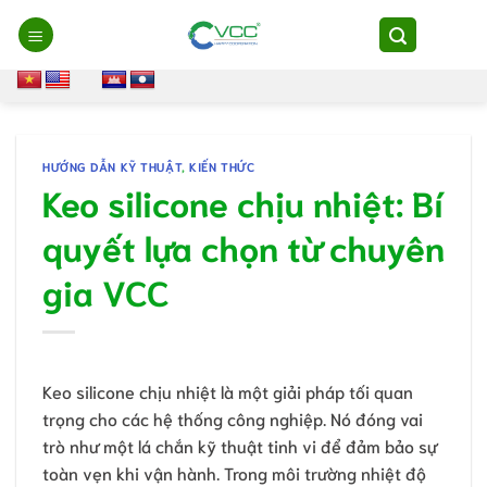
Chuyển
đến
nội
dung
HƯỚNG DẪN KỸ THUẬT
,
KIẾN THỨC
Keo silicone chịu nhiệt: Bí
quyết lựa chọn từ chuyên
gia VCC
Keo silicone chịu nhiệt là một giải pháp tối quan
trọng cho các hệ thống công nghiệp. Nó đóng vai
trò như một lá chắn kỹ thuật tinh vi để đảm bảo sự
toàn vẹn khi vận hành. Trong môi trường nhiệt độ