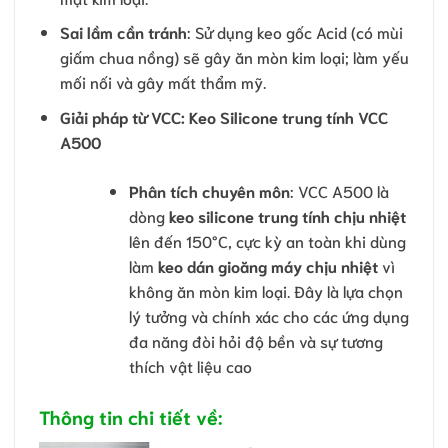
Sai lầm cần tránh
: Sử dụng keo gốc Acid (có mùi
giấm chua nồng) sẽ gây ăn mòn kim loại; làm yếu
mối nối và gây mất thẩm mỹ.
Giải pháp từ VCC:
Keo Silicone trung tính VCC
A500
Phân tích chuyên môn
: VCC A500 là
dòng
keo silicone trung tính chịu nhiệt
lên đến 150°C, cực kỳ an toàn khi dùng
làm
keo dán gioăng máy chịu nhiệt
vì
không ăn mòn kim loại. Đây là lựa chọn
lý tưởng và chính xác cho các ứng dụng
đa năng đòi hỏi độ bền và sự tương
thích vật liệu cao
Thông tin chi tiết về: