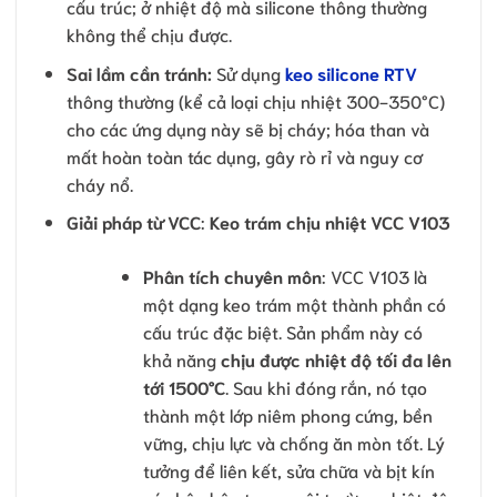
cấu trúc; ở nhiệt độ mà silicone thông thường
không thể chịu được.
Sai lầm cần tránh:
Sử dụng
keo silicone RTV
thông thường (kể cả loại chịu nhiệt 300-350°C)
cho các ứng dụng này sẽ bị cháy; hóa than và
mất hoàn toàn tác dụng, gây rò rỉ và nguy cơ
cháy nổ.
Giải pháp từ VCC
:
Keo trám chịu nhiệt VCC V103
Phân tích chuyên môn
: VCC V103 là
một dạng keo trám một thành phần có
cấu trúc đặc biệt. Sản phẩm này có
khả năng
chịu được nhiệt độ tối đa lên
tới 1500°C
. Sau khi đóng rắn, nó tạo
thành một lớp niêm phong cứng, bền
vững, chịu lực và chống ăn mòn tốt. Lý
tưởng để liên kết, sửa chữa và bịt kín