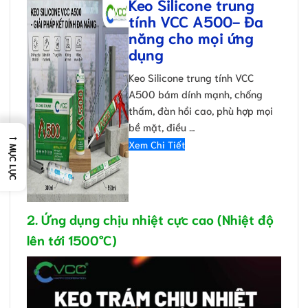
Keo Silicone trung
tính VCC A500- Đa
năng cho mọi ứng
dụng
Keo Silicone trung tính VCC
A500 bám dính mạnh, chống
thấm, đàn hồi cao, phù hợp mọi
bề mặt, điều …
→
Xem Chi Tiết
MỤC LỤC
2. Ứng dụng chịu nhiệt cực cao (Nhiệt độ
lên tới 1500°C)