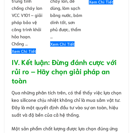
trung tính
cháy lan, dễ
Xem Chi Tiết
chống cháy lan
dùng, làm sạch
VCC V101 – giải
bằng nước, bám
pháp bảo vệ
dính tốt, sơn
công trình khỏi
phủ được, thẩm
hỏa hoạn.
…
Chống …
Xem Chi Tiết
Xem Chi Tiết
IV. Kết luận: Đừng đánh cược với
rủi ro – Hãy chọn giải pháp an
toàn
Qua những phân tích trên, có thể thấy việc lựa chọn
keo silicone chịu nhiệt không chỉ là mua sắm vật tư.
Đây là một quyết định đầu tư vào sự an toàn, hiệu
suất và độ bền của cả hệ thống.
Một sản phẩm chất lượng được lựa chọn đúng ứng