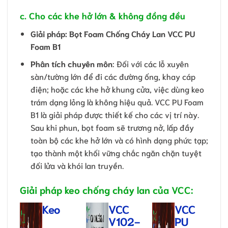
c. Cho các khe hở lớn & không đồng đều
Giải pháp: Bọt Foam Chống Cháy Lan VCC PU
Foam B1
Phân tích chuyên môn
: Đối với các lỗ xuyên
sàn/tường lớn để đi các đường ống, khay cáp
điện; hoặc các khe hở khung cửa, việc dùng keo
trám dạng lỏng là không hiệu quả. VCC PU Foam
B1 là giải pháp được thiết kế cho các vị trí này.
Sau khi phun, bọt foam sẽ trương nở, lấp đầy
toàn bộ các khe hở lớn và có hình dạng phức tạp;
tạo thành một khối vững chắc ngăn chặn tuyệt
đối lửa và khói lan truyền.
Giải pháp keo chống cháy lan của VCC:
Keo
VCC
VCC
V102-
PU