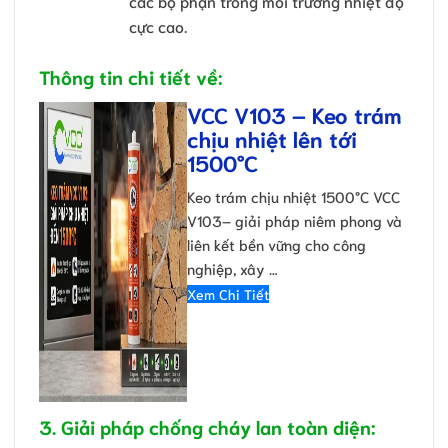
các bộ phận trong môi trường nhiệt độ
cực cao.
Thông tin chi tiết về:
VCC V103 – Keo trám
chịu nhiệt lên tới
1500°C
Keo trám chịu nhiệt 1500°C VCC
V103– giải pháp niêm phong và
liên kết bền vững cho công
nghiệp, xây …
Xem Chi Tiết
3. Giải pháp chống cháy lan toàn diện: