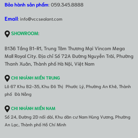
Bảo hành sản phẩm
: 059.345.8888
Email
: info@vccsealant.com
SHOWROOM
:
B136 Tầng B1-R1, Trung Tâm Thương Mại Vincom Mega
Mall Royal City. Địa chỉ Số 72A Đường Nguyễn Trãi, Phường
Thanh Xuân, Thành phố Hà Nội, Việt Nam
CHI NHÁNH MIỀN TRUNG
Lô 67 Khu B2-35, Khu Đô Thị Phước Lý, Phường An Khê, Thành
phố Đà Nẵng
CHI NHÁNH MIỀN NAM
Số 24, Đường 2D nối dài, Khu dân cư Nam Hùng Vương, Phường
An Lạc, Thành phố Hồ Chí Minh