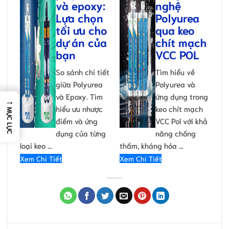
và epoxy:
nghệ
Lựa chọn
Polyurea
tối ưu cho
qua keo
dự án của
chít mạch
bạn
VCC POL
So sánh chi tiết
Tìm hiểu về
giữa Polyurea
Polyurea và
và Epoxy. Tìm
ứng dụng trong
→
hiểu ưu nhược
keo chít mạch
MỤC LỤC
điểm và ứng
VCC Pol với khả
dụng của từng
năng chống
loại keo …
thấm, kháng hóa …
Xem Chi Tiết
Xem Chi Tiết