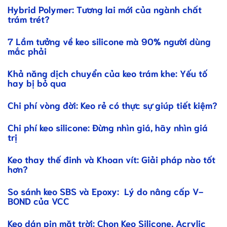
Hybrid Polymer: Tương lai mới của ngành chất
trám trét?
7 Lầm tưởng về keo silicone mà 90% người dùng
mắc phải
Khả năng dịch chuyển của keo trám khe: Yếu tố
hay bị bỏ qua
Chi phí vòng đời: Keo rẻ có thực sự giúp tiết kiệm?
Chi phí keo silicone: Đừng nhìn giá, hãy nhìn giá
trị
Keo thay thế đinh và Khoan vít: Giải pháp nào tốt
hơn?
So sánh keo SBS và Epoxy: Lý do nâng cấp V-
BOND của VCC
Keo dán pin mặt trời: Chọn Keo Silicone, Acrylic