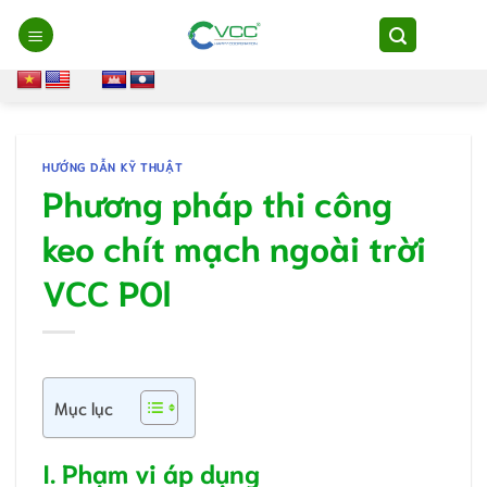
Chuyển
đến
nội
dung
HƯỚNG DẪN KỸ THUẬT
Phương pháp thi công
keo chít mạch ngoài trời
VCC POl
Mục lục
I. Phạm vi áp dụng