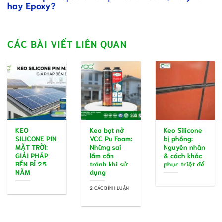
hay Epoxy?
CÁC BÀI VIẾT LIÊN QUAN
KEO
Keo bọt nở
Keo Silicone
SILICONE PIN
VCC Pu Foam:
bị phồng:
MẶT TRỜI:
Những sai
Nguyên nhân
GIẢI PHÁP
lầm cần
& cách khắc
BỀN BỈ 25
tránh khi sử
phục triệt để
NĂM
dụng
2 CÁC BÌNH LUẬN