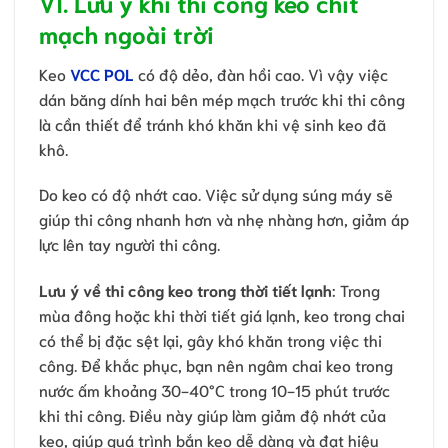
VI. Lưu ý khi thi công keo chít
mạch ngoài trời
Keo
VCC POL
có độ dẻo, đàn hồi cao. Vì vậy việc
dán băng dính hai bên mép mạch trước khi thi công
là cần thiết để tránh khó khăn khi vệ sinh keo đã
khô.
Do keo có độ nhớt cao. Việc sử dụng súng máy sẽ
giúp thi công nhanh hơn và nhẹ nhàng hơn, giảm áp
lực lên tay người thi công.
Lưu ý về thi công keo trong thời tiết lạnh
: Trong
mùa đông hoặc khi thời tiết giá lạnh, keo trong chai
có thể bị đặc sệt lại, gây khó khăn trong việc thi
công. Để khắc phục, bạn nên ngâm chai keo trong
nước ấm khoảng 30-40°C trong 10-15 phút trước
khi thi công. Điều này giúp làm giảm độ nhớt của
keo, giúp quá trình bắn keo dễ dàng và đạt hiệu