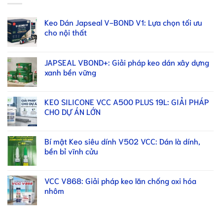
Keo Dán Japseal V-BOND V1: Lựa chọn tối ưu
cho nội thất
JAPSEAL VBOND+: Giải pháp keo dán xây dựng
xanh bền vững
KEO SILICONE VCC A500 PLUS 19L: GIẢI PHÁP
CHO DỰ ÁN LỚN
Bí mật Keo siêu dính V502 VCC: Dán là dính,
bền bỉ vĩnh cửu
VCC V868: Giải pháp keo lăn chống oxi hóa
nhôm