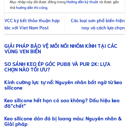
Mục nhập này đã được đăng trong
Hướng dẫn kỹ thuật
và được gắn
thẻ
hướng dẫn thi công
.
VCC ký kết thỏa thuận hợp
Các loại sơn phổ biến hiện
tác với Viet Nam Post
nay và cách lựa chọn
GIẢI PHÁP BẢO VỆ MỐI NỐI NHÔM KÍNH TẠI CÁC
VÙNG VEN BIỂN
SO SÁNH KEO ÉP GÓC PU88 VÀ PUR 2K: LỰA
CHỌN NÀO TỐI ƯU?
Kính cường lực tự nổ: Nguyên nhân bất ngờ từ keo
silicone
Keo silicone hết hạn có sao không? Dấu hiệu keo
đã”chết”
Keo silicone dán đá bị loang màu: Nguyên nhân &
Giải pháp