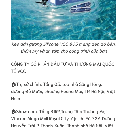
Keo dán gương Silicone VCC 803 mang đến độ bền,
thẩm mỹ và an tâm cho công trình của bạn
CÔNG TY CỔ PHẦN ĐẦU TƯ VÀ THƯƠNG MẠI QUỐC
TẾ VCC
🏠Trụ sở chính: Tầng 05, tòa nhà Sông Hồng,
đường Đỗ Mười, phường Hoàng Mai, TP. Hà Nội, Việt
Nam
🏠Showroom: Tầng B1R3,Trung Tâm Thương Mại
Vincom Mega Mall Royal City, địa chỉ Số 72A Đường
Nguyễn Trãi,P. Thanh Xuân, Thành phố Hà Nội, Việt