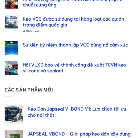
chuỗi cung ứng
Keo VCC được sử dụng tại hàng loạt các dự án
trọng điểm quốc gia
4
Nhận xét
Sự kiện kỷ niệm thành lập VCC bùng nổ cảm xúc
Hội VLXD bảo vệ thành công đề xuất TCVN keo
silicone và sealant
CÁC SẢN PHẨM MỚI
Keo Dán Japseal V-BOND V1: Lựa chọn tối ưu
cho nội thất
JAPSEAL VBOND+: Giải pháp keo dán xây dựng