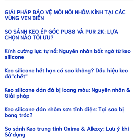
GIẢI PHÁP BẢO VỆ MỐI NỐI NHÔM KÍNH TẠI CÁC
VÙNG VEN BIỂN
SO SÁNH KEO ÉP GÓC PU88 VÀ PUR 2K: LỰA
CHỌN NÀO TỐI ƯU?
Kính cường lực tự nổ: Nguyên nhân bất ngờ từ keo
silicone
Keo silicone hết hạn có sao không? Dấu hiệu keo
đã”chết”
Keo silicone dán đá bị loang màu: Nguyên nhân &
Giải pháp
Keo silicone dán nhôm sơn tĩnh điện: Tại sao bị
bong tróc?
So sánh Keo trung tính Oxime & Alkoxy: Lưu ý khi
Sử dụng