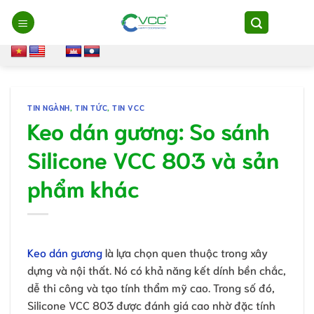
Chuyển
đến
nội
dung
TIN NGÀNH
,
TIN TỨC
,
TIN VCC
Keo dán gương: So sánh
Silicone VCC 803 và sản
phẩm khác
Keo dán gương
là lựa chọn quen thuộc trong xây
dựng và nội thất. Nó có khả năng kết dính bền chắc,
dễ thi công và tạo tính thẩm mỹ cao. Trong số đó,
Silicone VCC 803 được đánh giá cao nhờ đặc tính