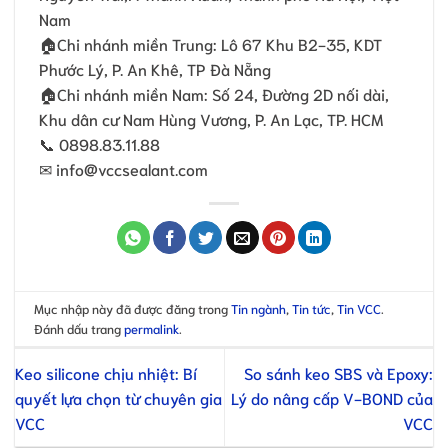
Nam
🏠Chi nhánh miền Trung: Lô 67 Khu B2-35, KDT
Phước Lý, P. An Khê, TP Đà Nẵng
🏠Chi nhánh miền Nam: Số 24, Đường 2D nối dài,
Khu dân cư Nam Hùng Vương, P. An Lạc, TP. HCM
📞 0898.83.11.88
✉ info@vccsealant.com
Mục nhập này đã được đăng trong
Tin ngành
,
Tin tức
,
Tin VCC
.
Đánh dấu trang
permalink
.
Keo silicone chịu nhiệt: Bí
So sánh keo SBS và Epoxy:
quyết lựa chọn từ chuyên gia
Lý do nâng cấp V-BOND của
VCC
VCC