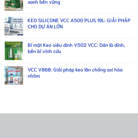
xanh bền vững
KEO SILICONE VCC A500 PLUS 19L: GIẢI PHÁP
CHO DỰ ÁN LỚN
Bí mật Keo siêu dính V502 VCC: Dán là dính,
bền bỉ vĩnh cửu
VCC V868: Giải pháp keo lăn chống oxi hóa
nhôm