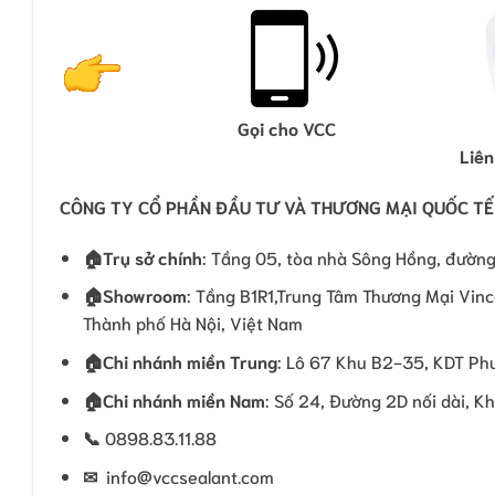
Gọi cho VCC
Liên
CÔNG TY CỔ PHẦN ĐẦU TƯ VÀ THƯƠNG MẠI QUỐC TẾ
🏠
Trụ sở chính
: Tầng 05, tòa nhà Sông Hồng, đường
🏠Showroom
: Tầng B1R1,Trung Tâm Thương Mại Vinc
Thành phố Hà Nội, Việt Nam
🏠
Chi nhánh miền Trung
: Lô 67 Khu B2-35, KDT Phư
🏠
Chi nhánh miền Nam
: Số 24, Đường 2D nối dài, K
📞
0898.83.11.88
✉
info@vccsealant.com