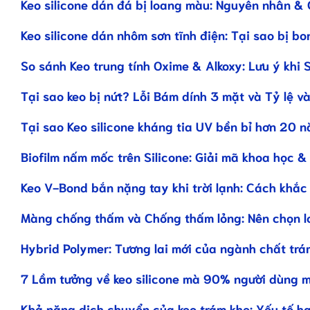
Keo silicone dán đá bị loang màu: Nguyên nhân & 
Keo silicone dán nhôm sơn tĩnh điện: Tại sao bị bo
So sánh Keo trung tính Oxime & Alkoxy: Lưu ý khi 
Tại sao keo bị nứt? Lỗi Bám dính 3 mặt và Tỷ lệ và
Tại sao Keo silicone kháng tia UV bền bỉ hơn 20 
Biofilm nấm mốc trên Silicone: Giải mã khoa học &
Keo V-Bond bắn nặng tay khi trời lạnh: Cách khắc
Màng chống thấm và Chống thấm lỏng: Nên chọn l
Hybrid Polymer: Tương lai mới của ngành chất trá
7 Lầm tưởng về keo silicone mà 90% người dùng 
Khả năng dịch chuyển của keo trám khe: Yếu tố h