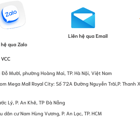
Liên hệ qua Email
 hệ qua Zalo
 VCC
 Đỗ Mười, phường Hoàng Mai, TP. Hà Nội, Việt Nam
om Mega Mall Royal City: Số 72A Đường Nguyễn Trãi,P. Thanh 
ớc Lý, P. An Khê, TP Đà Nẵng
hu dân cư Nam Hùng Vương, P. An Lạc, TP. HCM