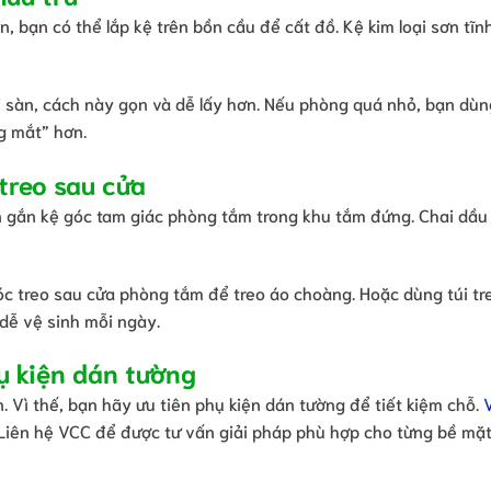
 bạn có thể lắp kệ trên bồn cầu để cất đồ. Kệ kim loại sơn tĩn
i sàn, cách này gọn và dễ lấy hơn. Nếu phòng quá nhỏ, bạn dùn
g mắt” hơn.
treo sau cửa
 bạn gắn kệ góc tam giác phòng tắm trong khu tắm đứng. Chai dầu
móc treo sau cửa phòng tắm để treo áo choàng. Hoặc dùng túi tr
 dễ vệ sinh mỗi ngày.
ụ kiện dán tường
 Vì thế, bạn hãy ưu tiên phụ kiện dán tường để tiết kiệm chỗ.
 Liên hệ VCC để được tư vấn giải pháp phù hợp cho từng bề mặt