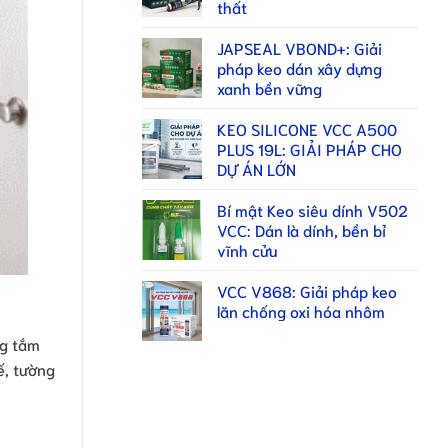
thất
JAPSEAL VBOND+: Giải
pháp keo dán xây dựng
xanh bền vững
KEO SILICONE VCC A500
PLUS 19L: GIẢI PHÁP CHO
DỰ ÁN LỚN
Bí mật Keo siêu dính V502
VCC: Dán là dính, bền bỉ
vĩnh cửu
VCC V868: Giải pháp keo
lăn chống oxi hóa nhôm
ng tắm
ế, tường