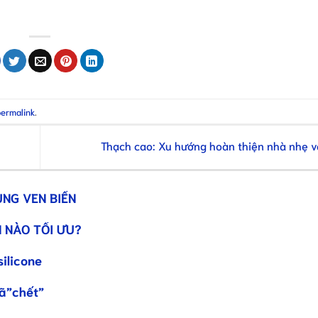
permalink
.
Thạch cao: Xu hướng hoàn thiện nhà nhẹ 
ÙNG VEN BIỂN
 NÀO TỐI ƯU?
silicone
đã”chết”