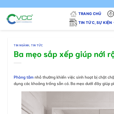
Chuyển
"VCC 
đến
TRANG CHỦ
nội
dung
TIN TỨC, SỰ KIỆN
TIN NGÀNH
,
TIN TỨC
Ba mẹo sắp xếp giúp nới 
Phòng tắm
nhỏ thường khiến việc sinh hoạt bị chật chộ
dụng các khoảng trống sẵn có. Ba mẹo dưới đây giúp 