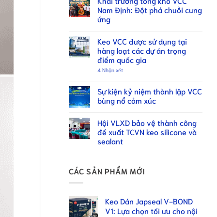
Khai trương tổng kho VCC
Nam Định: Đột phá chuỗi cung
ứng
Keo VCC được sử dụng tại
hàng loạt các dự án trọng
điểm quốc gia
4
Nhận xét
Sự kiện kỷ niệm thành lập VCC
bùng nổ cảm xúc
Hội VLXD bảo vệ thành công
đề xuất TCVN keo silicone và
sealant
CÁC SẢN PHẨM MỚI
Keo Dán Japseal V-BOND
V1: Lựa chọn tối ưu cho nội