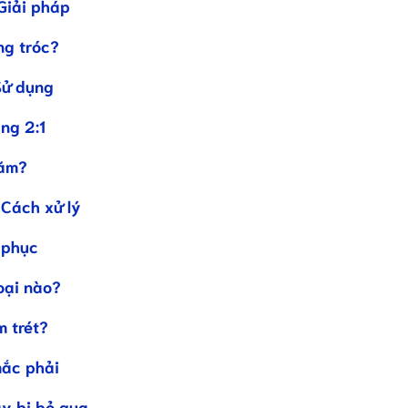
Giải pháp
ng tróc?
Sử dụng
ng 2:1
năm?
 Cách xử lý
 phục
oại nào?
m trét?
mắc phải
ay bị bỏ qua