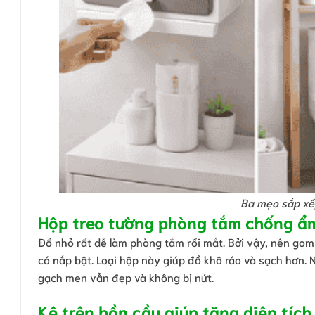
Ba mẹo sắp xế
Hộp treo tường phòng tắm chống ẩ
Đồ nhỏ rất dễ làm phòng tắm rối mắt. Bởi vậy, nên gom
có nắp bật. Loại hộp này giúp đồ khô ráo và sạch hơn. 
gạch men vẫn đẹp và không bị nứt.
Kệ trên bồn cầu giúp tăng diện tích 