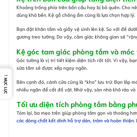
Khoảng trống phía trên bồn cầu hay bị bỏ quên. Cho nên,
dùng khá bền. Kệ gỗ chống ẩm cũng là lựa chọn hợp lý.
Bạn đặt khăn tắm và giấy vệ sinh lên kệ. So với để dướ
gương treo tường. Do vậy, cảm giác không gian sẽ “rộn
Kệ góc tam giác phòng tắm và móc 
Góc tường là vị trí tiết kiệm diện tích rất tốt. Vì vậy,
sữa tắm sẽ được xếp ngay ngắn.
→
MỤC LỤC
Bên cạnh đó, cánh cửa cũng là “kho” lưu trữ. Bạn lắp 
nhiều ngăn để cất đồ vặt. Nhờ vậy, sàn nhà khô ráo và
Tối ưu diện tích phòng tắm bằng ph
Tóm lại, ba mẹo trên giúp phòng tắm gọn và thoáng hơn.
các dòng chất kết dính hỗ trợ dán, trám và hoàn thiện
.