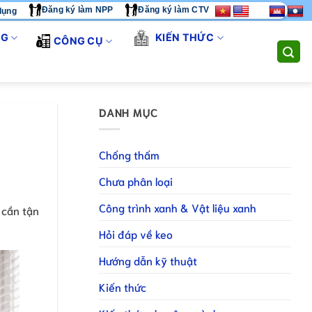
Đăng ký làm NPP
Đăng ký làm CTV
dụng
ÚNG TÔI CUNG CẤP GIẢI PHÁP THI CÔNG TOÀN DIỆN. LIÊN HỆ 
NG
KIẾN THỨC
CÔNG CỤ
DANH MỤC
Chống thấm
Chưa phân loại
Công trình xanh & Vật liệu xanh
 cần tận
Hỏi đáp về keo
Hướng dẫn kỹ thuật
Kiến thức