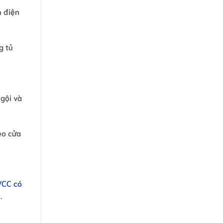
h điện
g tủ
 gội và
eo cửa
VCC có
.