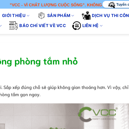
Tuyển 
- VÌ CHẤT LƯỢNG CUỘC SỐNG". KHÔNG CHỈ BÁN SẢN PHẨM - CH
GIỚI THIỆU
SẢN PHẨM
DỊCH VỤ THI CÔ
BÁO CHÍ VIẾT VỀ VCC
LIÊN HỆ
rộng phòng tắm nhỏ
i. Sắp xếp đúng chỗ sẽ giúp không gian thoáng hơn. Vì vậy, chỉ
phòng tắm gọn ngay.