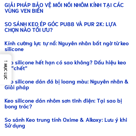
GIẢI PHÁP BẢO VỆ MỐI NỐI NHÔM KÍNH TẠI CÁC
VÙNG VEN BIỂN
SO SÁNH KEO ÉP GÓC PU88 VÀ PUR 2K: LỰA
CHỌN NÀO TỐI ƯU?
Kính cường lực tự nổ: Nguyên nhân bất ngờ từ keo
silicone
→
Keo silicone hết hạn có sao không? Dấu hiệu keo
MỤC LỤC
đã”chết”
Keo silicone dán đá bị loang màu: Nguyên nhân &
Giải pháp
Keo silicone dán nhôm sơn tĩnh điện: Tại sao bị
bong tróc?
So sánh Keo trung tính Oxime & Alkoxy: Lưu ý khi
Sử dụng