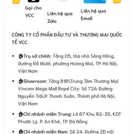
Gọi cho
Liên hệ qua
Liên hệ qua
VCC
Email
Zalo
CÔNG TY CỔ PHẦN ĐẦU TƯ VÀ THƯƠNG MẠI QUỐC
TẾ VCC
🏠
Trụ sở chính
: Tầng 05, tòa nhà Sông Hồng,
đường Đỗ Mười, phường Hoàng Mai, TP. Hà Nội,
Việt Nam
🏠Showroom
: Tầng B1R1,Trung Tâm Thương Mại
Vincom Mega Mall Royal City: Số 72A Đường
Nguyễn Trãi,P. Thanh Xuân, Thành phố Hà Nội,
Việt Nam
🏠
Chi nhánh miền Trung
: Lô 67 Khu B2-35, KDT
Phước Lý, P. An Khê, TP Đà Nẵng
🏠
Chi nhánh miền Nam
: Số 24, Đường 2D nối