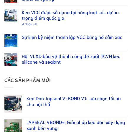
Keo VCC được sử dụng tại hàng loạt các dự án
trọng điểm quốc gia
4
Nhận xét
Sự kiện kỷ niệm thành lập VCC bùng nổ cảm xúc
Hội VLXD bảo vệ thành công đề xuất TCVN keo
silicone và sealant
CÁC SẢN PHẨM MỚI
Keo Dán Japseal V-BOND V1: Lựa chọn tối ưu
cho nội thất
JAPSEAL VBOND+: Giải pháp keo dán xây dựng
xanh bền vững