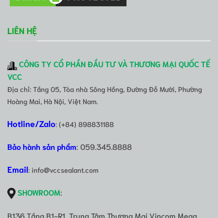
LIÊN HỆ
CÔNG TY CỔ PHẦN ĐẦU TƯ VÀ THƯƠNG MẠI QUỐC TẾ
VCC
Địa chỉ: Tầng 05, Tòa nhà Sông Hồng, Đường Đỗ Mười, Phường
Hoàng Mai, Hà Nội, Việt Nam.
Hotline/Zalo
: (+84) 898831188
Bảo hành sản phẩm
: 059.345.8888
Email
: info@vccsealant.com
SHOWROOM
:
B136 Tầng B1-R1, Trung Tâm Thương Mại Vincom Mega