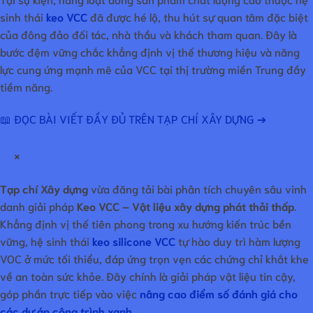
sinh thái
keo VCC
đã được hé lộ, thu hút sự quan tâm đặc biệt
của đông đảo đối tác, nhà thầu và khách tham quan. Đây là
bước đệm vững chắc khẳng định vị thế thương hiệu và năng
lực cung ứng mạnh mẽ của VCC tại thị trường miền Trung đầy
tiềm năng.
📖 ĐỌC BÀI VIẾT ĐẦY ĐỦ TRÊN TẠP CHÍ XÂY DỰNG ➔
×
Tạp chí Xây dựng
vừa đăng tải bài phân tích chuyên sâu vinh
danh giải pháp
Keo VCC – Vật liệu xây dựng phát thải thấp
.
Khẳng định vị thế tiên phong trong xu hướng kiến trúc bền
vững, hệ sinh thái
keo silicone VCC
tự hào duy trì hàm lượng
VOC ở mức tối thiểu, đáp ứng trọn vẹn các chứng chỉ khắt khe
về an toàn sức khỏe. Đây chính là giải pháp vật liệu tin cậy,
góp phần trực tiếp vào việc
nâng cao điểm số đánh giá cho
các dự án công trình xanh
.