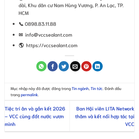
dài, Khu dân cư Nam Hùng Vương, P. An Lạc, TP.
HCM
📞
0898.83.11.88
✉
info@vccsealant.com
🌎
https://vccsealant.com
Mục nhập này đã được đăng trong
Tin ngành
,
Tin tức
. Đánh dấu
trang
permalink
.
Tiệc tri ân và gắn kết 2026
Ban Hội viên LITA Network
– VCC cùng đất nước vươn
thăm và kết nối hợp tác tại
mình
VCC