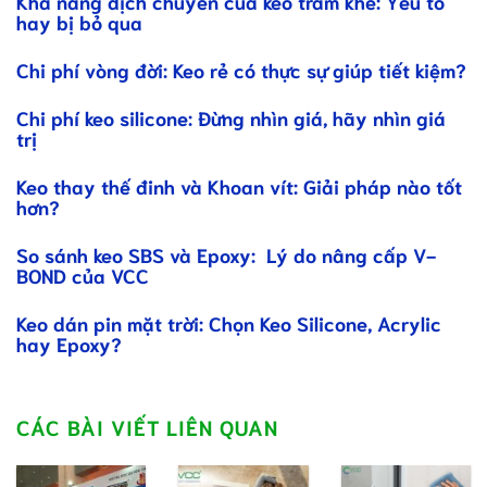
Khả năng dịch chuyển của keo trám khe: Yếu tố
hay bị bỏ qua
Chi phí vòng đời: Keo rẻ có thực sự giúp tiết kiệm?
Chi phí keo silicone: Đừng nhìn giá, hãy nhìn giá
trị
Keo thay thế đinh và Khoan vít: Giải pháp nào tốt
hơn?
So sánh keo SBS và Epoxy: Lý do nâng cấp V-
BOND của VCC
Keo dán pin mặt trời: Chọn Keo Silicone, Acrylic
hay Epoxy?
CÁC BÀI VIẾT LIÊN QUAN