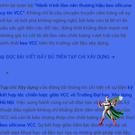
nhìn lại toàn bộ
“Hành trình làm nên thương hiệu keo silicone
uy tín VCC”
. Không chỉ là câu chuyện truyền cảm hứng về sự
nỗ lực và bứt phá không ngừng nghỉ, bài báo còn là lời tri ân
sâu sắc gửi đến các đối tác, đồng thời khẳng định mạnh mẽ
những giá trị cốt lõi đã làm nên chất lượng vượt trội của hệ
sinh thái
keo VCC
trên thị trường vật liệu xây dựng.
📖 ĐỌC BÀI VIẾT ĐẦY ĐỦ TRÊN TẠP CHÍ XÂY DỰNG ➔
×
Tạp chí Xây dựng
vừa đăng tải thông tin chi tiết về sự kiện
ký
kết hợp tác chiến lược giữa VCC và Trường Đại học Xây dựng
Hà Nội
. Việc song hành cùng cơ sở đào tạo và nghiên cứu kỹ
thuật đầu ngành không chỉ khẳng định tầm nhìn dài hạn của
VCC mà còn là bảo chứng thép cho chất lượng của hệ sinh thái
keo silicone VCC
. Sự kết hợp giữa tiềm lực doanh nghiệp và
chất xám khoa học sẽ liên tục tạo ra những giải pháp vật liệu