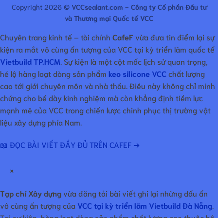
Copyright 2026 ©
VCCsealant.com - Công ty Cổ phần Đầu tư
và Thương mại Quốc tế VCC
Chuyên trang kinh tế – tài chính
CafeF
vừa đưa tin điểm lại sự
kiện ra mắt vô cùng ấn tượng của VCC tại kỳ triển lãm quốc tế
Vietbuild TP.HCM
. Sự kiện là một cột mốc lịch sử quan trọng,
hé lộ hàng loạt dòng sản phẩm
keo silicone VCC
chất lượng
cao tới giới chuyên môn và nhà thầu. Điều này không chỉ minh
chứng cho bề dày kinh nghiệm mà còn khẳng định tiềm lực
mạnh mẽ của VCC trong chiến lược chinh phục thị trường vật
liệu xây dựng phía Nam.
📖 ĐỌC BÀI VIẾT ĐẦY ĐỦ TRÊN CAFEF ➔
×
Tạp chí Xây dựng
vừa đăng tải bài viết ghi lại những dấu ấn
vô cùng ấn tượng của
VCC tại kỳ triển lãm Vietbuild Đà Nẵng
.
Tại sự kiện, hàng loạt dòng sản phẩm chất lượng cao thuộc hệ