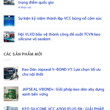
trọng điểm quốc gia
4
Nhận xét
Sự kiện kỷ niệm thành lập VCC bùng nổ cảm xúc
Hội VLXD bảo vệ thành công đề xuất TCVN keo
silicone và sealant
CÁC SẢN PHẨM MỚI
Keo Dán Japseal V-BOND V1: Lựa chọn tối ưu
cho nội thất
JAPSEAL VBOND+: Giải pháp keo dán xây dựng
xanh bền vững
KEO SILICONE VCC A500 PLUS 19L: GIẢI PHÁP