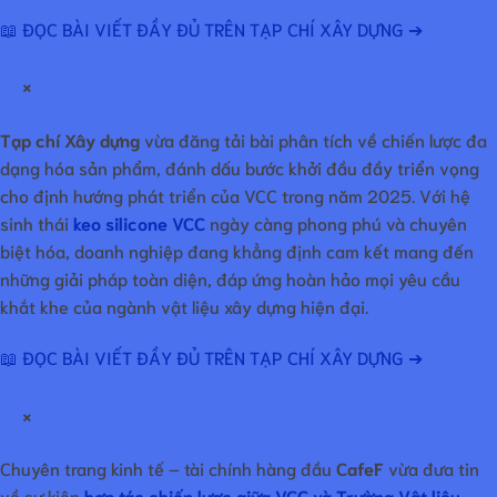
📖 ĐỌC BÀI VIẾT ĐẦY ĐỦ TRÊN TẠP CHÍ XÂY DỰNG ➔
×
Tạp chí Xây dựng
vừa đăng tải bài phân tích về chiến lược đa
dạng hóa sản phẩm, đánh dấu bước khởi đầu đầy triển vọng
cho định hướng phát triển của VCC trong năm 2025. Với hệ
sinh thái
keo silicone VCC
ngày càng phong phú và chuyên
biệt hóa, doanh nghiệp đang khẳng định cam kết mang đến
những giải pháp toàn diện, đáp ứng hoàn hảo mọi yêu cầu
khắt khe của ngành vật liệu xây dựng hiện đại.
📖 ĐỌC BÀI VIẾT ĐẦY ĐỦ TRÊN TẠP CHÍ XÂY DỰNG ➔
×
Chuyên trang kinh tế – tài chính hàng đầu
CafeF
vừa đưa tin
về sự kiện
hợp tác chiến lược giữa VCC và Trường Vật liệu
.