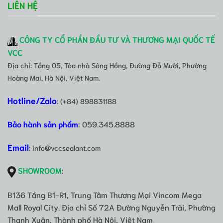
LIÊN HỆ
CÔNG TY CỔ PHẦN ĐẦU TƯ VÀ THƯƠNG MẠI QUỐC TẾ
VCC
Địa chỉ: Tầng 05, Tòa nhà Sông Hồng, Đường Đỗ Mười, Phường
Hoàng Mai, Hà Nội, Việt Nam.
Hotline/Zalo
: (+84) 898831188
Bảo hành sản phẩm
: 059.345.8888
Email
: info@vccsealant.com
SHOWROOM
:
B136 Tầng B1-R1, Trung Tâm Thương Mại Vincom Mega
Mall Royal City. Địa chỉ Số 72A Đường Nguyễn Trãi, Phường
Thanh Xuân, Thành phố Hà Nội, Việt Nam