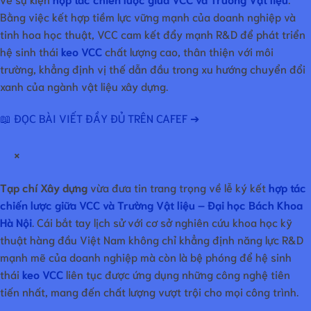
Bằng việc kết hợp tiềm lực vững mạnh của doanh nghiệp và
tinh hoa học thuật, VCC cam kết đẩy mạnh R&D để phát triển
hệ sinh thái
keo VCC
chất lượng cao, thân thiện với môi
trường, khẳng định vị thế dẫn đầu trong xu hướng chuyển đổi
xanh của ngành vật liệu xây dựng.
📖 ĐỌC BÀI VIẾT ĐẦY ĐỦ TRÊN CAFEF ➔
×
Tạp chí Xây dựng
vừa đưa tin trang trọng về lễ ký kết
hợp tác
chiến lược giữa VCC và Trường Vật liệu – Đại học Bách Khoa
Hà Nội
. Cái bắt tay lịch sử với cơ sở nghiên cứu khoa học kỹ
thuật hàng đầu Việt Nam không chỉ khẳng định năng lực R&D
mạnh mẽ của doanh nghiệp mà còn là bệ phóng để hệ sinh
thái
keo VCC
liên tục được ứng dụng những công nghệ tiên
tiến nhất, mang đến chất lượng vượt trội cho mọi công trình.