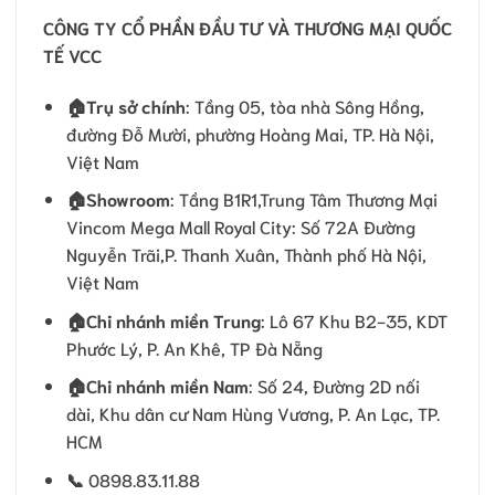
CÔNG TY CỔ PHẦN ĐẦU TƯ VÀ THƯƠNG MẠI QUỐC
TẾ VCC
🏠
Trụ sở chính
: Tầng 05, tòa nhà Sông Hồng,
đường Đỗ Mười, phường Hoàng Mai, TP. Hà Nội,
Việt Nam
🏠Showroom
: Tầng B1R1,Trung Tâm Thương Mại
Vincom Mega Mall Royal City: Số 72A Đường
Nguyễn Trãi,P. Thanh Xuân, Thành phố Hà Nội,
Việt Nam
🏠
Chi nhánh miền Trung
: Lô 67 Khu B2-35, KDT
Phước Lý, P. An Khê, TP Đà Nẵng
🏠
Chi nhánh miền Nam
: Số 24, Đường 2D nối
dài, Khu dân cư Nam Hùng Vương, P. An Lạc, TP.
HCM
📞
0898.83.11.88