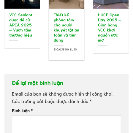
VCC Sealant
Thiết kế
HUCE Open
được đề cử
phòng tắm
Day 2025 –
APEA 2025
cho người
Gian hàng
– Vươn tầm
khuyết tật an
VCC khơi
thương hiệu
toàn và tiện
nguồn ước
dụng
mơ
3 CÁC BÌNH LUẬN
Để lại một bình luận
Email của bạn sẽ không được hiển thị công khai.
Các trường bắt buộc được đánh dấu
*
Bình luận
*