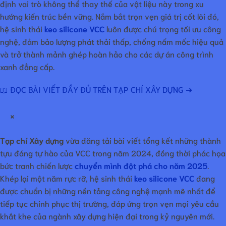
định vai trò không thể thay thế của vật liệu này trong xu
hướng kiến trúc bền vững. Nắm bắt trọn vẹn giá trị cốt lõi đó,
hệ sinh thái
keo silicone VCC
luôn được chú trọng tối ưu công
nghệ, đảm bảo lượng phát thải thấp, chống nấm mốc hiệu quả
và trở thành mảnh ghép hoàn hảo cho các dự án công trình
xanh đẳng cấp.
📖 ĐỌC BÀI VIẾT ĐẦY ĐỦ TRÊN TẠP CHÍ XÂY DỰNG ➔
×
Tạp chí Xây dựng
vừa đăng tải bài viết tổng kết những thành
tựu đáng tự hào của VCC trong năm 2024, đồng thời phác họa
bức tranh chiến lược
chuyển mình đột phá cho năm 2025
.
Khép lại một năm rực rỡ, hệ sinh thái
keo silicone VCC
đang
được chuẩn bị những nền tảng công nghệ mạnh mẽ nhất để
tiếp tục chinh phục thị trường, đáp ứng trọn vẹn mọi yêu cầu
khắt khe của ngành xây dựng hiện đại trong kỷ nguyên mới.