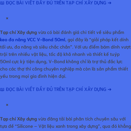
📖 ĐỌC BÀI VIẾT ĐẦY ĐỦ TRÊN TẠP CHÍ XÂY DỰNG ➔
×
Tạp chí Xây dựng
vừa có bài đánh giá chi tiết về siêu phẩm
keo đa năng VCC V-Bond 50ml
, gọi đây là “giải pháp kết dính
tối ưu, đa năng và siêu chắc chắn”. Với ưu điểm bám dính vượt
trội trên nhiều vật liệu, tốc độ khô nhanh và thiết kế tuýp
50ml cực kỳ tiện dụng, V-Bond không chỉ là trợ thủ đắc lực
cho các thợ thi công chuyên nghiệp mà còn là sản phẩm thiết
yếu trong mọi gia đình hiện đại.
📖 ĐỌC BÀI VIẾT ĐẦY ĐỦ TRÊN TẠP CHÍ XÂY DỰNG ➔
×
Tạp chí Xây dựng
vừa đăng tải bài phân tích chuyên sâu với
tựa đề “Silicone – Vật liệu xanh trong xây dựng”, qua đó khẳng