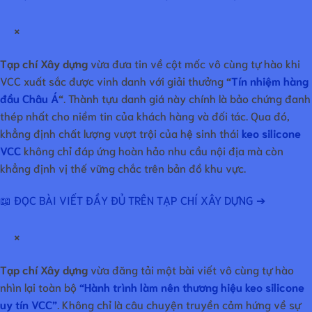
×
Tạp chí Xây dựng
vừa đưa tin về cột mốc vô cùng tự hào khi
VCC xuất sắc được vinh danh với giải thưởng
“
Tín nhiệm hàng
đầu Châu Á
“
. Thành tựu danh giá này chính là bảo chứng đanh
thép nhất cho niềm tin của khách hàng và đối tác. Qua đó,
khẳng định chất lượng vượt trội của hệ sinh thái
keo silicone
VCC
không chỉ đáp ứng hoàn hảo nhu cầu nội địa mà còn
khẳng định vị thế vững chắc trên bản đồ khu vực.
📖 ĐỌC BÀI VIẾT ĐẦY ĐỦ TRÊN TẠP CHÍ XÂY DỰNG ➔
×
Tạp chí Xây dựng
vừa đăng tải một bài viết vô cùng tự hào
nhìn lại toàn bộ
“Hành trình làm nên thương hiệu keo silicone
uy tín VCC”
. Không chỉ là câu chuyện truyền cảm hứng về sự