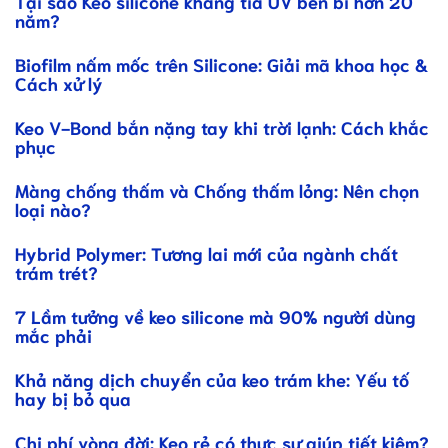
Tại sao Keo silicone kháng tia UV bền bỉ hơn 20
năm?
Biofilm nấm mốc trên Silicone: Giải mã khoa học &
Cách xử lý
Keo V-Bond bắn nặng tay khi trời lạnh: Cách khắc
phục
Màng chống thấm và Chống thấm lỏng: Nên chọn
loại nào?
Hybrid Polymer: Tương lai mới của ngành chất
trám trét?
7 Lầm tưởng về keo silicone mà 90% người dùng
mắc phải
Khả năng dịch chuyển của keo trám khe: Yếu tố
hay bị bỏ qua
Chi phí vòng đời: Keo rẻ có thực sự giúp tiết kiệm?