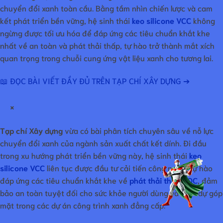
chuyển đổi xanh toàn cầu. Bằng tầm nhìn chiến lược và cam
kết phát triển bền vững, hệ sinh thái
keo silicone VCC
không
ngừng được tối ưu hóa để đáp ứng các tiêu chuẩn khắt khe
nhất về an toàn và phát thải thấp, tự hào trở thành mắt xích
quan trọng trong chuỗi cung ứng vật liệu xanh cho tương lai.
📖 ĐỌC BÀI VIẾT ĐẦY ĐỦ TRÊN TẠP CHÍ XÂY DỰNG ➔
×
Tạp chí Xây dựng
vừa có bài phân tích chuyên sâu về nỗ lực
chuyển đổi xanh của ngành sản xuất chất kết dính. Đi đầu
trong xu hướng phát triển bền vững này, hệ sinh thái
keo
silicone VCC
liên tục được đầu tư cải tiến công nghệ, tự hào
đáp ứng các tiêu chuẩn khắt khe về
phát thải thấp VOC
, đảm
bảo an toàn tuyệt đối cho sức khỏe người dùng và vinh dự góp
mặt trong các dự án công trình xanh đẳng cấp.