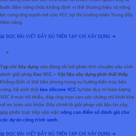
bước đệm vững chắc khẳng định vị thế thương hiệu và năng
lực cung ứng mạnh mẽ của VCC tại thị trường miền Trung đầy
tiềm năng.
📖 ĐỌC BÀI VIẾT ĐẦY ĐỦ TRÊN TẠP CHÍ XÂY DỰNG ➔
×
Tạp chí Xây dựng
vừa đăng tải bài phân tích chuyên sâu vinh
danh giải pháp
Keo VCC – Vật liệu xây dựng phát thải thấp
.
Khẳng định vị thế tiên phong trong xu hướng kiến trúc bền
vững, hệ sinh thái
keo silicone VCC
tự hào duy trì hàm lượng
VOC ở mức tối thiểu, đáp ứng trọn vẹn các chứng chỉ khắt khe
về an toàn sức khỏe. Đây chính là giải pháp vật liệu tin cậy,
góp phần trực tiếp vào việc
nâng cao điểm số đánh giá cho
các dự án công trình xanh
.
📖 ĐỌC BÀI VIẾT ĐẦY ĐỦ TRÊN TẠP CHÍ XÂY DỰNG ➔