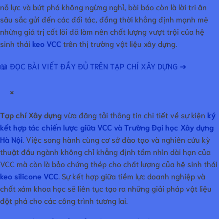
nỗ lực và bứt phá không ngừng nghỉ, bài báo còn là lời tri ân
sâu sắc gửi đến các đối tác, đồng thời khẳng định mạnh mẽ
những giá trị cốt lõi đã làm nên chất lượng vượt trội của hệ
sinh thái
keo VCC
trên thị trường vật liệu xây dựng.
📖 ĐỌC BÀI VIẾT ĐẦY ĐỦ TRÊN TẠP CHÍ XÂY DỰNG ➔
×
Tạp chí Xây dựng
vừa đăng tải thông tin chi tiết về sự kiện
ký
kết hợp tác chiến lược giữa VCC và Trường Đại học Xây dựng
Hà Nội
. Việc song hành cùng cơ sở đào tạo và nghiên cứu kỹ
thuật đầu ngành không chỉ khẳng định tầm nhìn dài hạn của
VCC mà còn là bảo chứng thép cho chất lượng của hệ sinh thái
keo silicone VCC
. Sự kết hợp giữa tiềm lực doanh nghiệp và
chất xám khoa học sẽ liên tục tạo ra những giải pháp vật liệu
đột phá cho các công trình tương lai.