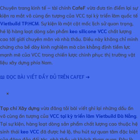
Chuyên trang kinh tế – tài chính
CafeF
vừa đưa tin điểm lại sự
kiện ra mắt vô cùng ấn tượng của VCC tại kỳ triển lãm quốc tế
Vietbuild TP.HCM
. Sự kiện là một cột mốc lịch sử quan trọng,
hé lộ hàng loạt dòng sản phẩm
keo silicone VCC
chất lượng
cao tới giới chuyên môn và nhà thầu. Điều này không chỉ minh
chứng cho bề dày kinh nghiệm mà còn khẳng định tiềm lực
mạnh mẽ của VCC trong chiến lược chinh phục thị trường vật
liệu xây dựng phía Nam.
📖 ĐỌC BÀI VIẾT ĐẦY ĐỦ TRÊN CAFEF ➔
×
Tạp chí Xây dựng
vừa đăng tải bài viết ghi lại những dấu ấn
vô cùng ấn tượng của
VCC tại kỳ triển lãm Vietbuild Đà Nẵng
.
Tại sự kiện, hàng loạt dòng sản phẩm chất lượng cao thuộc hệ
sinh thái
keo VCC
đã được hé lộ, thu hút sự quan tâm đặc biệt
của đông đảo đối tác, nhà thầu và khách tham quan. Đây là