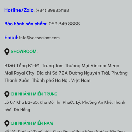
Hotline/Zalo
: (+84) 898831188
Bảo hành sản phẩm
: 059.345.8888
Email
: info@vccsealant.com
SHOWROOM
:
B136 Tầng B1-R1, Trung Tâm Thương Mại Vincom Mega
Mall Royal City. Địa chỉ Số 72A Đường Nguyễn Trãi, Phường
Thanh Xuân, Thành phố Hà Nội, Việt Nam
CHI NHÁNH MIỀN TRUNG
Lô 67 Khu B2-35, Khu Đô Thị Phước Lý, Phường An Khê, Thành
phố Đà Nẵng
CHI NHÁNH MIỀN NAM
Số 24, Đường 2D nối dài, Khu dân cư Nam Hùng Vương, Phường