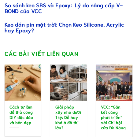
So sánh keo SBS và Epoxy: Lý do nâng cấp V-
BOND của VCC
Keo dán pin mặt trời: Chọn Keo Silicone, Acrylic
hay Epoxy?
CÁC BÀI VIẾT LIÊN QUAN
Cách tự làm
Giải pháp
VCC: “Gắn
đồ thủ công
xây nhà dưới
kết cùng
DIY độc đáo
1 tỷ: Dễ hay
phát triển”
và bền đẹp
khó ở đô thị
với Chi hội
lớn?
cửa Đà Nẵng