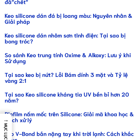
đã”chết”
Keo silicone dán đá bị loang màu: Nguyên nhân &
Giải pháp
Keo silicone dán nhôm sơn tĩnh điện: Tại sao bị
bong tróc?
So sánh Keo trung tính Oxime & Alkoxy: Lưu ý khi
Sử dụng
Tại sao keo bị nứt? Lỗi Bám dính 3 mặt và Tỷ lệ
vàng 2:1
Tại sao Keo silicone kháng tia UV bền bỉ hơn 20
năm?
Biofilm nấm mốc trên Silicone: Giải mã khoa học &
→
Cách xử lý
MỤC LỤC
Keo V-Bond bắn nặng tay khi trời lạnh: Cách khắc
phục