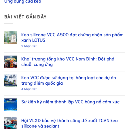
Ứng dụng của keo
BÀI VIẾT GẦN ĐÂY
Keo silicone VCC A500 đạt chứng nhận sản phẩm
xanh LOTUS
2
Nhận xét
Khai trương tổng kho VCC Nam Định: Đột phá
chuỗi cung ứng
Keo VCC được sử dụng tại hàng loạt các dự án
trọng điểm quốc gia
4
Nhận xét
Sự kiện kỷ niệm thành lập VCC bùng nổ cảm xúc
Hội VLXD bảo vệ thành công đề xuất TCVN keo
silicone và sealant