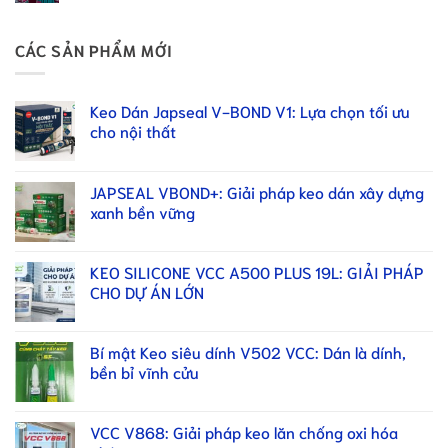
CÁC SẢN PHẨM MỚI
Keo Dán Japseal V-BOND V1: Lựa chọn tối ưu
cho nội thất
JAPSEAL VBOND+: Giải pháp keo dán xây dựng
xanh bền vững
KEO SILICONE VCC A500 PLUS 19L: GIẢI PHÁP
CHO DỰ ÁN LỚN
Bí mật Keo siêu dính V502 VCC: Dán là dính,
bền bỉ vĩnh cửu
VCC V868: Giải pháp keo lăn chống oxi hóa