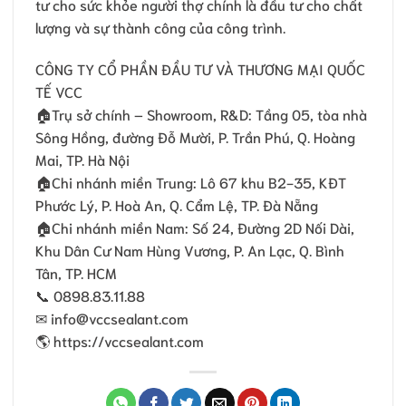
tư cho sức khỏe người thợ chính là đầu tư cho chất
lượng và sự thành công của công trình.
CÔNG TY CỔ PHẦN ĐẦU TƯ VÀ THƯƠNG MẠI QUỐC
TẾ VCC
🏠Trụ sở chính – Showroom, R&D: Tầng 05, tòa nhà
Sông Hồng, đường Đỗ Mười, P. Trần Phú, Q. Hoàng
Mai, TP. Hà Nội
🏠Chi nhánh miền Trung: Lô 67 khu B2-35, KĐT
Phước Lý, P. Hoà An, Q. Cẩm Lệ, TP. Đà Nẵng
🏠Chi nhánh miền Nam: Số 24, Ðường 2D Nối Dài,
Khu Dân Cư Nam Hùng Vương, P. An Lạc, Q. Bình
Tân, TP. HCM
📞 0898.83.11.88
✉ info@vccsealant.com
🌎 https://vccsealant.com