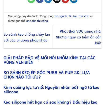
Mục nhập này đã được đăng trong
Tin ngành
,
Tin tức
,
Tin VCC
và
được gắn thẻ
an toàn thi công
.
Phát thải VOC trong nhà:
So sánh keo chống cháy lan
Những nguy cơ tiềm ẩn cần
với các phương pháp khác
biết
GIẢI PHÁP BẢO VỆ MỐI NỐI NHÔM KÍNH TẠI CÁC
VÙNG VEN BIỂN
SO SÁNH KEO ÉP GÓC PU88 VÀ PUR 2K: LỰA
CHỌN NÀO TỐI ƯU?
Kính cường lực tự nổ: Nguyên nhân bất ngờ từ keo
silicone
Keo silicone hết hạn có sao không? Dấu hiệu keo