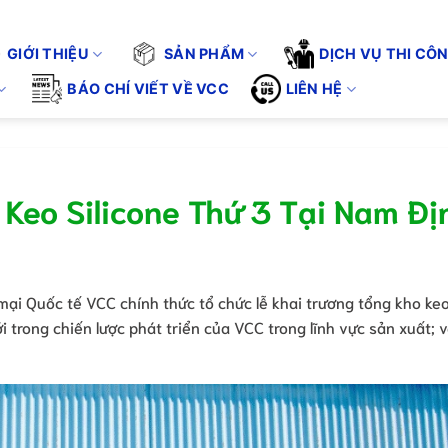
 LƯỢNG CUỘC SỐNG". KHÔNG CHỈ BÁN SẢN PHẨM - CHÚNG TÔI C
Tuyển 
GIỚI THIỆU
SẢN PHẨM
DỊCH VỤ THI CÔ
BÁO CHÍ VIẾT VỀ VCC
LIÊN HỆ
Keo Silicone Thứ 3 Tại Nam Đị
i Quốc tế VCC chính thức tổ chức lễ khai trương tổng kho ke
i trong chiến lược phát triển của VCC trong lĩnh vực sản xuất; 