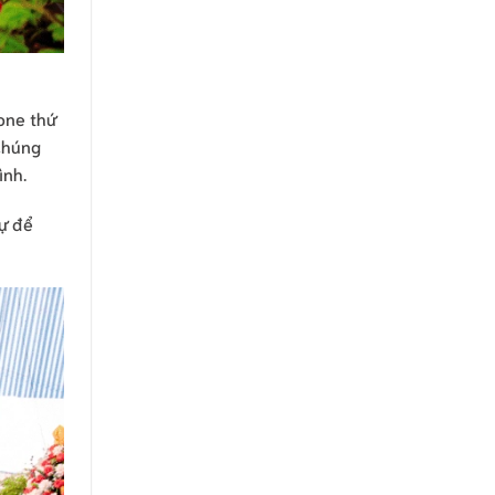
one thứ
 Chúng
ình.
sự để