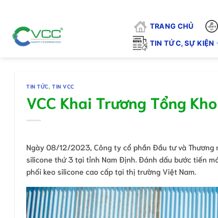
Chuyển
"VCC - VÌ CHẤT
đến
TRANG CHỦ
nội
dung
TIN TỨC, SỰ KIỆN
TIN TỨC
,
TIN VCC
VCC Khai Trương Tổng Kho 
Ngày 08/12/2023, Công ty cổ phần Đầu tư và Thương mạ
silicone thứ 3 tại tỉnh Nam Định. Đánh dấu bước tiến mớ
phối keo silicone cao cấp tại thị trường Việt Nam.