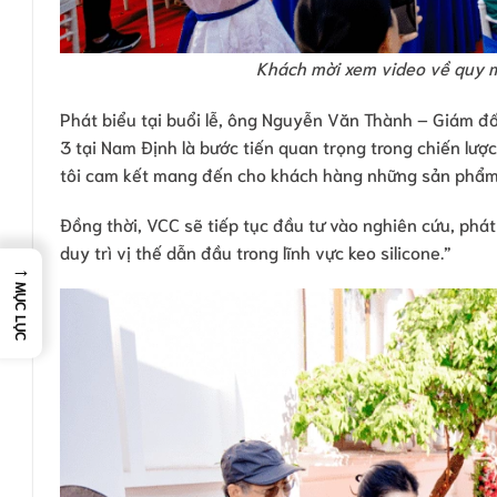
Khách mời xem video về quy m
Phát biểu tại buổi lễ, ông Nguyễn Văn Thành – Giám đ
3 tại Nam Định là bước tiến quan trọng trong chiến lượ
tôi cam kết mang đến cho khách hàng những sản phẩm ke
Đồng thời, VCC sẽ tiếp tục đầu tư vào nghiên cứu, phát
duy trì vị thế dẫn đầu trong lĩnh vực keo silicone.”
→
MỤC LỤC