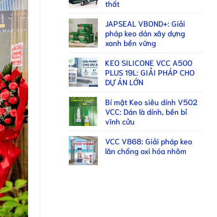
thất
JAPSEAL VBOND+: Giải
pháp keo dán xây dựng
xanh bền vững
KEO SILICONE VCC A500
PLUS 19L: GIẢI PHÁP CHO
DỰ ÁN LỚN
Bí mật Keo siêu dính V502
VCC: Dán là dính, bền bỉ
vĩnh cửu
VCC V868: Giải pháp keo
lăn chống oxi hóa nhôm