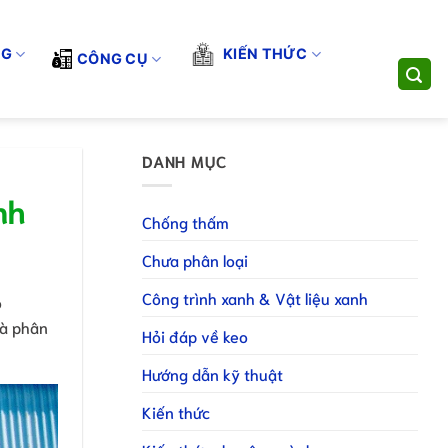
UNG CẤP GIẢI PHÁP THI CÔNG TOÀN DIỆN. LIÊN HỆ HOTLINE/Z
dụng
Đăng ký làm NPP
Đăng ký làm CTV
NG
KIẾN THỨC
CÔNG CỤ
DANH MỤC
nh
Chống thấm
Chưa phân loại
Công trình xanh & Vật liệu xanh
o
và phân
Hỏi đáp về keo
Hướng dẫn kỹ thuật
Kiến thức