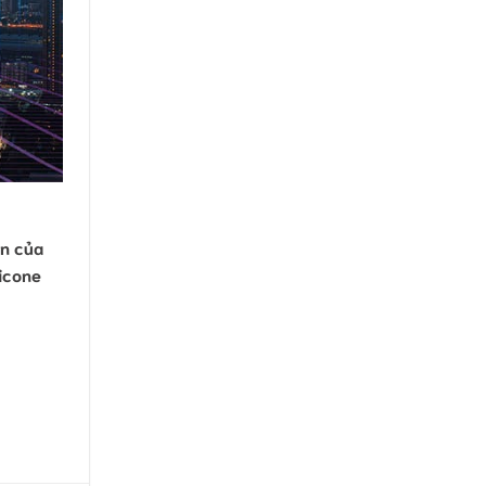
ển của
licone