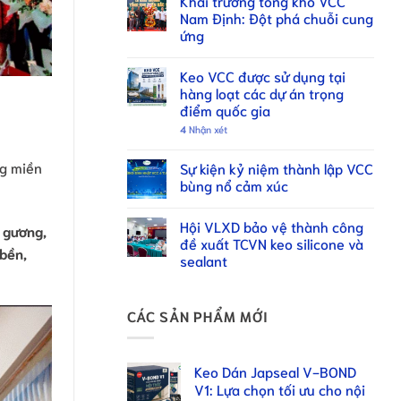
Khai trương tổng kho VCC
Nam Định: Đột phá chuỗi cung
ứng
Keo VCC được sử dụng tại
hàng loạt các dự án trọng
điểm quốc gia
4
Nhận xét
ng miền
Sự kiện kỷ niệm thành lập VCC
bùng nổ cảm xúc
Hội VLXD bảo vệ thành công
n gương,
đề xuất TCVN keo silicone và
bền,
sealant
CÁC SẢN PHẨM MỚI
Keo Dán Japseal V-BOND
V1: Lựa chọn tối ưu cho nội