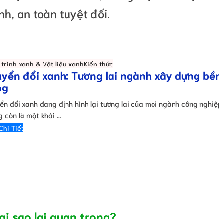
nh, an toàn tuyệt đối.
trình xanh & Vật liệu xanh
Kiến thức
yển đổi xanh: Tương lai ngành xây dựng bề
ng
ển đổi xanh đang định hình lại tương lai của mọi ngành công nghiệ
g còn là một khái …
Chi Tiết
ại sao lại quan trọng?