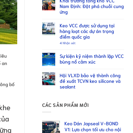
Khai trương tổng kho VCC
Nam Định: Đột phá chuỗi cung
ứng
Keo VCC được sử dụng tại
hàng loạt các dự án trọng
điểm quốc gia
4
Nhận xét
tiêu
Sự kiện kỷ niệm thành lập VCC
bùng nổ cảm xúc
ố an
Hội VLXD bảo vệ thành công
đề xuất TCVN keo silicone và
công bố
sealant
CÁC SẢN PHẨM MỚI
khe
của
Keo Dán Japseal V-BOND
hững
V1: Lựa chọn tối ưu cho nội