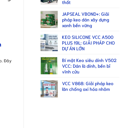
thất
JAPSEAL VBOND+: Giải
pháp keo dán xây dựng
xanh bền vững
KEO SILICONE VCC A500
PLUS 19L: GIẢI PHÁP CHO
n
DỰ ÁN LỚN
Bí mật Keo siêu dính V502
p. Đây
VCC: Dán là dính, bền bỉ
vĩnh cửu
VCC V868: Giải pháp keo
lăn chống oxi hóa nhôm