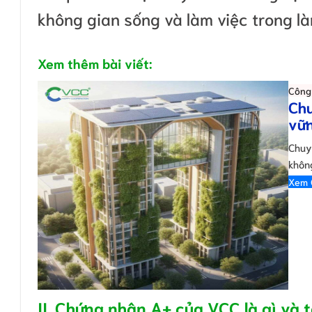
không gian sống và làm việc trong là
Xem thêm bài viết:
Công 
Chu
vữ
Chuy
khôn
Xem 
II. Chứng nhận A+ của VCC là gì và t