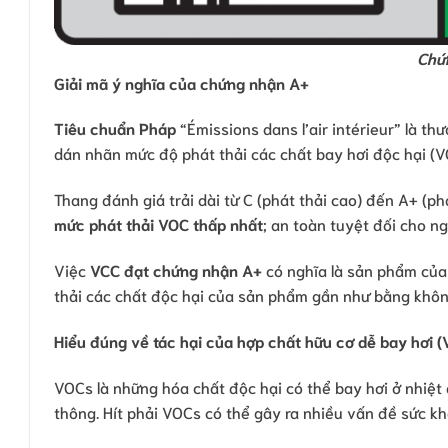
Chứ
Giải mã ý nghĩa của chứng nhận A+
Tiêu chuẩn Pháp
“Émissions dans l’air intérieur” là th
dán nhãn mức độ phát thải các chất bay hơi độc hại (V
Thang đánh giá trải dài từ C (phát thải cao) đến A+ (p
mức phát thải VOC thấp nhất
; an toàn tuyệt đối cho n
Việc
VCC đạt chứng nhận A+
có nghĩa là sản phẩm của 
thải các chất độc hại của sản phẩm gần như bằng không
Hiểu đúng về tác hại của hợp chất hữu cơ dễ bay hơi 
VOCs là những hóa chất độc hại có thể bay hơi ở nhiệt 
thông. Hít phải VOCs có thể gây ra nhiều vấn đề sức k