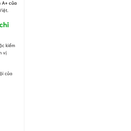
 A+ của
iệt.
chi
ộc kiểm
n vị
ội của