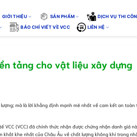
 KHÔNG CHỈ BÁN SẢN PHẨM - CHÚNG TÔI CUNG CẤP GIẢI PHÁP 
Tuyển 
GIỚI THIỆU
SẢN PHẨM
DỊCH VỤ THI CÔ
BÁO CHÍ VIẾT VỀ VCC
LIÊN HỆ
n tảng cho vật liệu xây dựng
 lượng; mà là lời khẳng định mạnh mẽ nhất về cam kết an toàn 
tế VCC (VCC) đã chính thức nhận được chứng nhận danh giá n
 khắt khe nhất của Châu Âu về chất lượng không khí trong nhà