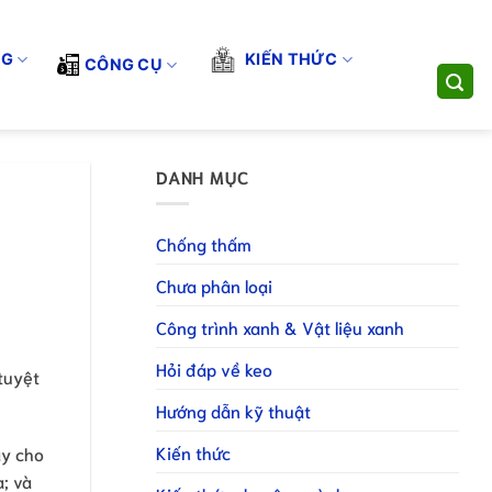
THI CÔNG TOÀN DIỆN. LIÊN HỆ HOTLINE/ZALO:
0898831188
- EM
dụng
Đăng ký làm NPP
Đăng ký làm CTV
NG
KIẾN THỨC
CÔNG CỤ
DANH MỤC
Chống thấm
Chưa phân loại
Công trình xanh & Vật liệu xanh
Hỏi đáp về keo
tuyệt
Hướng dẫn kỹ thuật
Kiến thức
ày cho
; và