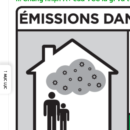
→
MỤC LỤC