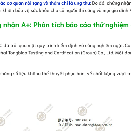
các cơ quan nội tạng và thậm chí là ung thư
. Do đó,
chứng nhận
m khiên bảo vệ sức khỏe cho cả người thi công và mọi gia đình V
g nhận A+: Phân tích báo cáo thử nghiệm 
 đã trải qua một quy trình kiểm định vô cùng nghiêm ngặt. Cu
ai Tongbiao Testing and Certification (Group) Co., Ltd. Một đơ
hững số liệu không thể thuyết phục hơn; về chất lượng vượt tr