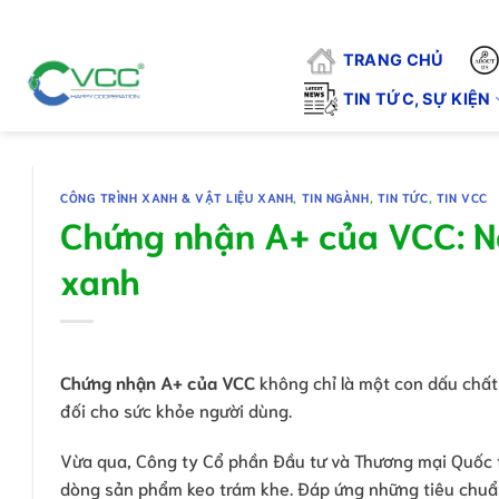
Chuyển
"VCC - VÌ CHẤT LƯỢNG CUỘC SỐNG".
đến
TRANG CHỦ
nội
dung
TIN TỨC, SỰ KIỆN
CÔNG TRÌNH XANH & VẬT LIỆU XANH
,
TIN NGÀNH
,
TIN TỨC
,
TIN VCC
Chứng nhận A+ của VCC: Nề
xanh
Chứng nhận A+ của VCC
không chỉ là một con dấu chất
đối cho sức khỏe người dùng.
Vừa qua, Công ty Cổ phần Đầu tư và Thương mại Quốc 
dòng sản phẩm keo trám khe. Đáp ứng những tiêu chuẩn