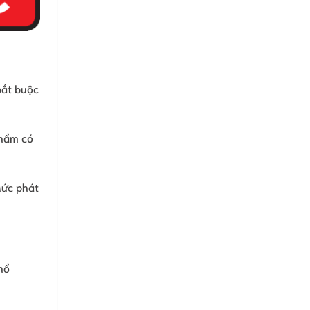
bắt buộc
phẩm có
Mức phát
hổ