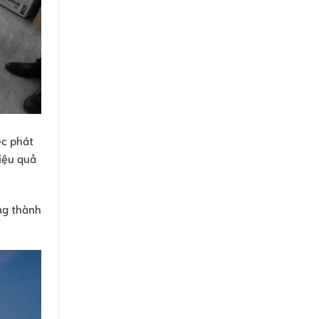
ệc phát
iệu quả
ng thành