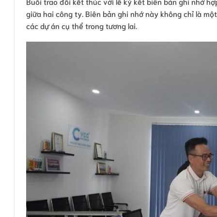
Buổi trao đổi kết thúc với lễ ký kết biên bản ghi nhớ 
giữa hai công ty. Biên bản ghi nhớ này không chỉ là mộ
các dự án cụ thể trong tương lai.