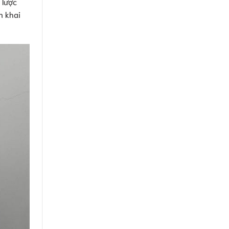
 lược
n khai