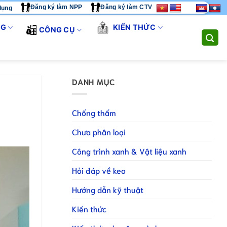
Đăng ký làm NPP
Đăng ký làm CTV
dụng
ÚNG TÔI CUNG CẤP GIẢI PHÁP THI CÔNG TOÀN DIỆN. LIÊN HỆ 
NG
KIẾN THỨC
CÔNG CỤ
DANH MỤC
Chống thấm
Chưa phân loại
Công trình xanh & Vật liệu xanh
Hỏi đáp về keo
Hướng dẫn kỹ thuật
Kiến thức