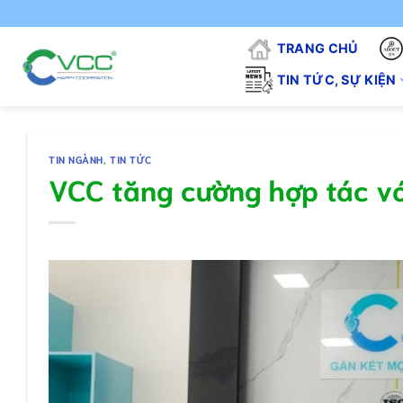
Chuyển
"VCC 
đến
TRANG CHỦ
nội
dung
TIN TỨC, SỰ KIỆN
TIN NGÀNH
,
TIN TỨC
VCC tăng cường hợp tác vớ