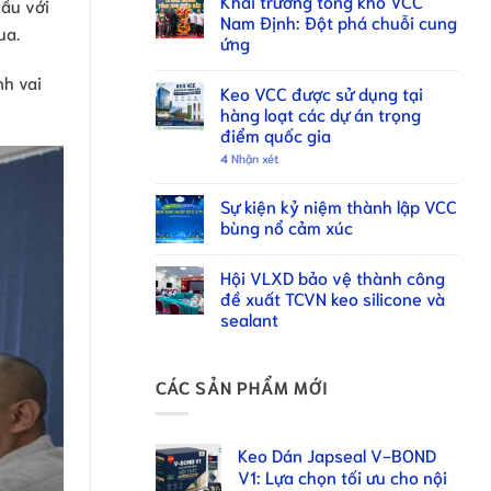
Khai trương tổng kho VCC
đầu với
Nam Định: Đột phá chuỗi cung
ua.
ứng
nh vai
Keo VCC được sử dụng tại
hàng loạt các dự án trọng
điểm quốc gia
4
Nhận xét
Sự kiện kỷ niệm thành lập VCC
bùng nổ cảm xúc
Hội VLXD bảo vệ thành công
đề xuất TCVN keo silicone và
sealant
CÁC SẢN PHẨM MỚI
Keo Dán Japseal V-BOND
V1: Lựa chọn tối ưu cho nội