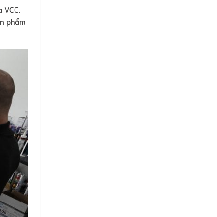
a VCC.
ản phẩm