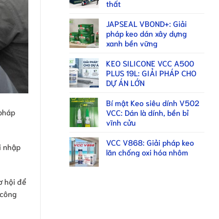
thất
JAPSEAL VBOND+: Giải
pháp keo dán xây dựng
xanh bền vững
KEO SILICONE VCC A500
PLUS 19L: GIẢI PHÁP CHO
DỰ ÁN LỚN
Bí mật Keo siêu dính V502
 pháp
VCC: Dán là dính, bền bỉ
vĩnh cửu
VCC V868: Giải pháp keo
i nhập
lăn chống oxi hóa nhôm
ơ hội để
 công