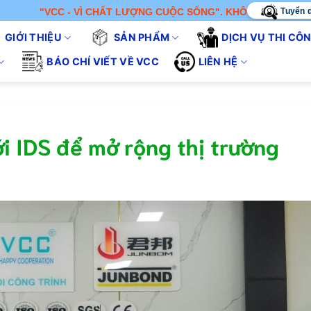
Tuyển 
- VÌ CHẤT LƯỢNG CUỘC SỐNG". KHÔNG CHỈ BÁN SẢN PHẨM - CH
GIỚI THIỆU
SẢN PHẨM
DỊCH VỤ THI CÔ
BÁO CHÍ VIẾT VỀ VCC
LIÊN HỆ
i IDS để mở rộng thị trường