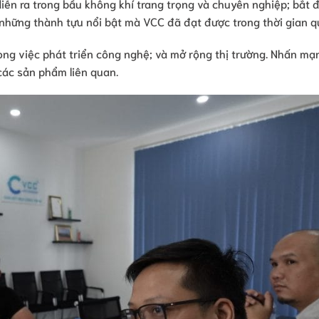
diễn ra trong bầu không khí trang trọng và chuyên nghiệp; bắt 
và những thành tựu nổi bật mà VCC đã đạt được trong thời gian q
ong việc phát triển công nghệ; và mở rộng thị trường. Nhấn mạ
các sản phẩm liên quan.