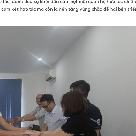
hợp tác, đánh dấu sự khởi đầu của một mối quan hệ hợp tác chiến
t cam kết hợp tác mà còn là nền tảng vững chắc để hai bên triể