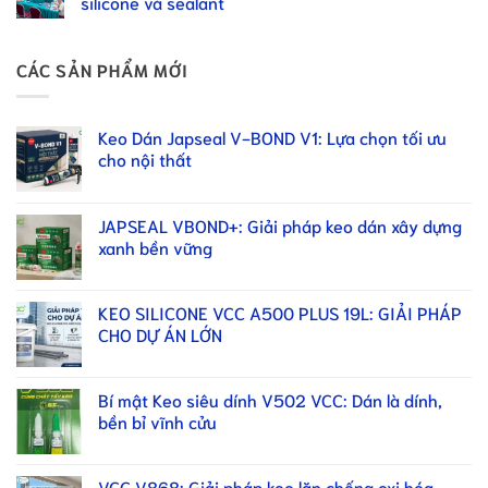
silicone và sealant
CÁC SẢN PHẨM MỚI
Keo Dán Japseal V-BOND V1: Lựa chọn tối ưu
cho nội thất
JAPSEAL VBOND+: Giải pháp keo dán xây dựng
xanh bền vững
KEO SILICONE VCC A500 PLUS 19L: GIẢI PHÁP
CHO DỰ ÁN LỚN
Bí mật Keo siêu dính V502 VCC: Dán là dính,
bền bỉ vĩnh cửu
VCC V868: Giải pháp keo lăn chống oxi hóa