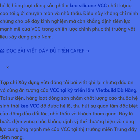
hé lộ hàng loạt dòng sản phẩm
keo silicone VCC
chất lượng
cao tới giới chuyên môn và nhà thầu. Điều này không chỉ minh
chứng cho bề dày kinh nghiệm mà còn khẳng định tiềm lực
mạnh mẽ của VCC trong chiến lược chinh phục thị trường vật
liệu xây dựng phía Nam.
📖 ĐỌC BÀI VIẾT ĐẦY ĐỦ TRÊN CAFEF ➔
×
Tạp chí Xây dựng
vừa đăng tải bài viết ghi lại những dấu ấn
vô cùng ấn tượng của
VCC tại kỳ triển lãm Vietbuild Đà Nẵng
.
Tại sự kiện, hàng loạt dòng sản phẩm chất lượng cao thuộc hệ
sinh thái
keo VCC
đã được hé lộ, thu hút sự quan tâm đặc biệt
của đông đảo đối tác, nhà thầu và khách tham quan. Đây là
bước đệm vững chắc khẳng định vị thế thương hiệu và năng
lực cung ứng mạnh mẽ của VCC tại thị trường miền Trung đầy
tiềm năng.