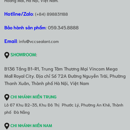
Hoàng Mai, Hà Nội, Việt Nam.
Hotline/Zalo
: (+84) 898831188
Bảo hành sản phẩm
: 059.345.8888
Email
: info@vccsealant.com
SHOWROOM
:
B136 Tầng B1-R1, Trung Tâm Thương Mại Vincom Mega
Mall Royal City. Địa chỉ Số 72A Đường Nguyễn Trãi, Phường
Thanh Xuân, Thành phố Hà Nội, Việt Nam
CHI NHÁNH MIỀN TRUNG
Lô 67 Khu B2-35, Khu Đô Thị Phước Lý, Phường An Khê, Thành
phố Đà Nẵng
CHI NHÁNH MIỀN NAM