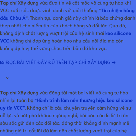
Tạp chí Xây dựng
vừa đưa tin về cột mốc vô cùng tự hào khi
VCC xuất sắc được vinh danh với giải thưởng
“
Tín nhiệm hàng
đầu Châu Á
“
. Thành tựu danh giá này chính là bảo chứng đanh
thép nhất cho niềm tin của khách hàng và đối tác. Qua đó,
khẳng định chất lượng vượt trội của hệ sinh thái
keo silicone
VCC
không chỉ đáp ứng hoàn hảo nhu cầu nội địa mà còn
khẳng định vị thế vững chắc trên bản đồ khu vực.
📖 ĐỌC BÀI VIẾT ĐẦY ĐỦ TRÊN TẠP CHÍ XÂY DỰNG ➔
×
Tạp chí Xây dựng
vừa đăng tải một bài viết vô cùng tự hào
nhìn lại toàn bộ
“Hành trình làm nên thương hiệu keo silicone
uy tín VCC”
. Không chỉ là câu chuyện truyền cảm hứng về sự
nỗ lực và bứt phá không ngừng nghỉ, bài báo còn là lời tri ân
sâu sắc gửi đến các đối tác, đồng thời khẳng định mạnh mẽ
những giá trị cốt lõi đã làm nên chất lượng vượt trội của hệ