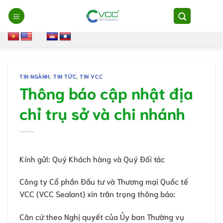
Chuyển
đến
nội
dung
TIN NGÀNH
,
TIN TỨC
,
TIN VCC
Thông báo cập nhật địa
chỉ trụ sở và chi nhánh
Kính gửi: Quý Khách hàng và Quý Đối tác
Công ty Cổ phần Đầu tư và Thương mại Quốc tế
VCC (VCC Sealant) xin trân trọng thông báo:
Căn cứ theo Nghị quyết của Ủy ban Thường vụ