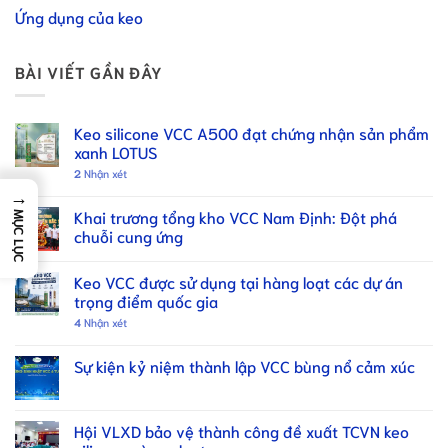
Ứng dụng của keo
BÀI VIẾT GẦN ĐÂY
Keo silicone VCC A500 đạt chứng nhận sản phẩm
xanh LOTUS
2
Nhận xét
→
Khai trương tổng kho VCC Nam Định: Đột phá
MỤC LỤC
chuỗi cung ứng
Keo VCC được sử dụng tại hàng loạt các dự án
trọng điểm quốc gia
4
Nhận xét
Sự kiện kỷ niệm thành lập VCC bùng nổ cảm xúc
Hội VLXD bảo vệ thành công đề xuất TCVN keo