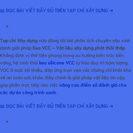
📖 ĐỌC BÀI VIẾT ĐẦY ĐỦ TRÊN TẠP CHÍ XÂY DỰNG ➔
×
Tạp chí Xây dựng
vừa đăng tải bài phân tích chuyên sâu vinh
danh giải pháp
Keo VCC – Vật liệu xây dựng phát thải thấp
.
Khẳng định vị thế tiên phong trong xu hướng kiến trúc bền
vững, hệ sinh thái
keo silicone VCC
tự hào duy trì hàm lượng
VOC ở mức tối thiểu, đáp ứng trọn vẹn các chứng chỉ khắt khe
về an toàn sức khỏe. Đây chính là giải pháp vật liệu tin cậy,
góp phần trực tiếp vào việc
nâng cao điểm số đánh giá cho
các dự án công trình xanh
.
📖 ĐỌC BÀI VIẾT ĐẦY ĐỦ TRÊN TẠP CHÍ XÂY DỰNG ➔
×