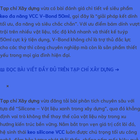
Tạp chí Xây dựng
vừa có bài đánh giá chi tiết về siêu phẩm
keo đa năng VCC V-Bond 50ml
, gọi đây là “giải pháp kết dính
tối ưu, đa năng và siêu chắc chắn”. Với ưu điểm bám dính vượt
trội trên nhiều vật liệu, tốc độ khô nhanh và thiết kế tuýp
50ml cực kỳ tiện dụng, V-Bond không chỉ là trợ thủ đắc lực
cho các thợ thi công chuyên nghiệp mà còn là sản phẩm thiết
yếu trong mọi gia đình hiện đại.
📖 ĐỌC BÀI VIẾT ĐẦY ĐỦ TRÊN TẠP CHÍ XÂY DỰNG ➔
×
Tạp chí Xây dựng
vừa đăng tải bài phân tích chuyên sâu với
tựa đề “Silicone – Vật liệu xanh trong xây dựng”, qua đó khẳng
định vai trò không thể thay thế của vật liệu này trong xu
hướng kiến trúc bền vững. Nắm bắt trọn vẹn giá trị cốt lõi đó,
hệ sinh thái
keo silicone VCC
luôn được chú trọng tối ưu công
nghệ, đảm bảo lượng phát thải thấp, chống nấm mốc hiệu quả