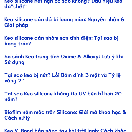
Keo silicone hết hạn có sao không? Dấu hiệu keo
đã”chết”
Keo silicone dán đá bị loang màu: Nguyên nhân &
Giải pháp
Keo silicone dán nhôm sơn tĩnh điện: Tại sao bị
bong tróc?
So sánh Keo trung tính Oxime & Alkoxy: Lưu ý khi
Sử dụng
Tại sao keo bị nứt? Lỗi Bám dính 3 mặt và Tỷ lệ
vàng 2:1
Tại sao Keo silicone kháng tia UV bền bỉ hơn 20
năm?
Biofilm nấm mốc trên Silicone: Giải mã khoa học &
Cách xử lý
Keo V-Bond bắn nặng tay khi trời lạnh: Cách khắc