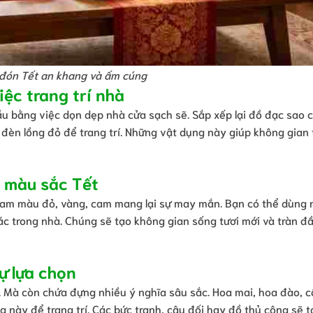
 đón Tết an khang và ấm cúng
ệc trang trí nhà
ầu bằng việc dọn dẹp nhà cửa sạch sẽ. Sắp xếp lại đồ đạc sao 
 đèn lồng đỏ để trang trí. Những vật dụng này giúp không gian 
 màu sắc Tết
c gam màu đỏ, vàng, cam mang lại sự may mắn. Bạn có thể dùng
ác trong nhà. Chúng sẽ tạo không gian sống tươi mới và tràn đ
ự lựa chọn
n. Mà còn chứa đựng nhiều ý nghĩa sâu sắc. Hoa mai, hoa đào, 
g này để trang trí. Các bức tranh, câu đối hay đồ thủ công sẽ t