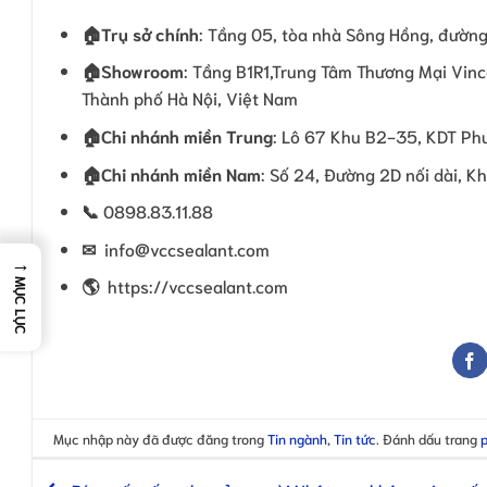
🏠
Trụ sở chính
: Tầng 05, tòa nhà Sông Hồng, đường
🏠Showroom
: Tầng B1R1,Trung Tâm Thương Mại Vinc
Thành phố Hà Nội, Việt Nam
🏠
Chi nhánh miền Trung
: Lô 67 Khu B2-35, KDT Phư
🏠
Chi nhánh miền Nam
: Số 24, Đường 2D nối dài, K
📞
0898.83.11.88
✉
info@vccsealant.com
→
🌎
https://vccsealant.com
MỤC LỤC
Mục nhập này đã được đăng trong
Tin ngành
,
Tin tức
. Đánh dấu trang