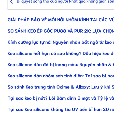
Bí quyết sống thọ của người Nhật qua không gian số
GIẢI PHÁP BẢO VỆ MỐI NỐI NHÔM KÍNH TẠI CÁC V
SO SÁNH KEO ÉP GÓC PU88 VÀ PUR 2K: LỰA CHỌN
Kính cường lực tự nổ: Nguyên nhân bất ngờ từ keo 
Keo silicone hết hạn có sao không? Dấu hiệu keo 
Keo silicone dán đá bị loang màu: Nguyên nhân & 
Keo silicone dán nhôm sơn tĩnh điện: Tại sao bị bo
So sánh Keo trung tính Oxime & Alkoxy: Lưu ý khi 
Tại sao keo bị nứt? Lỗi Bám dính 3 mặt và Tỷ lệ và
Tại sao Keo silicone kháng tia UV bền bỉ hơn 20 