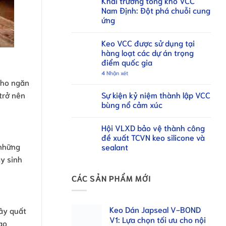
Khai trương tổng kho VCC
Nam Định: Đột phá chuỗi cung
ứng
Keo VCC được sử dụng tại
hàng loạt các dự án trọng
điểm quốc gia
4
Nhận xét
cho ngăn
Sự kiện kỷ niệm thành lập VCC
trở nên
bùng nổ cảm xúc
Hội VLXD bảo vệ thành công
đề xuất TCVN keo silicone và
 những
sealant
ầy sinh
CÁC SẢN PHẨM MỚI
Keo Dán Japseal V-BOND
cây quất
V1: Lựa chọn tối ưu cho nội
ạo