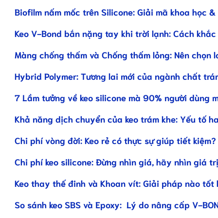
Biofilm nấm mốc trên Silicone: Giải mã khoa học &
Keo V-Bond bắn nặng tay khi trời lạnh: Cách khắc
Màng chống thấm và Chống thấm lỏng: Nên chọn l
Hybrid Polymer: Tương lai mới của ngành chất trá
7 Lầm tưởng về keo silicone mà 90% người dùng 
Khả năng dịch chuyển của keo trám khe: Yếu tố h
Chi phí vòng đời: Keo rẻ có thực sự giúp tiết kiệm?
Chi phí keo silicone: Đừng nhìn giá, hãy nhìn giá tr
Keo thay thế đinh và Khoan vít: Giải pháp nào tốt
So sánh keo SBS và Epoxy: Lý do nâng cấp V-BO