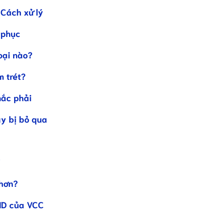
 Cách xử lý
 phục
oại nào?
m trét?
mắc phải
ay bị bỏ qua
ị
 hơn?
ND của VCC