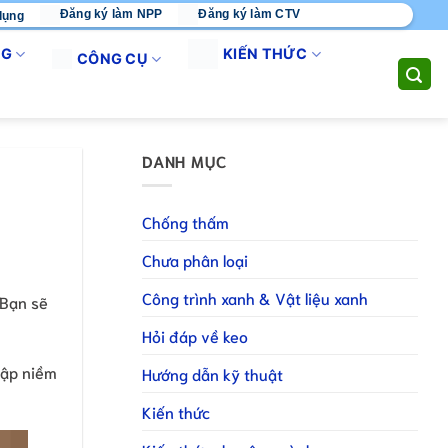
Đăng ký làm NPP
Đăng ký làm CTV
dụng
 SỐNG". KHÔNG CHỈ BÁN SẢN PHẨM - CHÚNG TÔI CUNG CẤP GIẢI
NG
KIẾN THỨC
CÔNG CỤ
DANH MỤC
Chống thấm
Chưa phân loại
Công trình xanh & Vật liệu xanh
 Bạn sẽ
Hỏi đáp về keo
gập niềm
Hướng dẫn kỹ thuật
Kiến thức