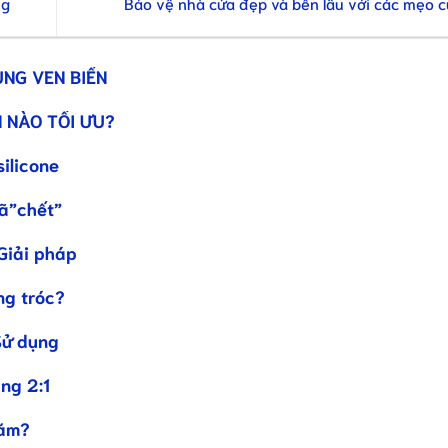
ng
Bảo vệ nhà cửa đẹp và bền lâu với các mẹo 
ÙNG VEN BIỂN
 NÀO TỐI ƯU?
silicone
đã”chết”
Giải pháp
ng tróc?
Sử dụng
ng 2:1
năm?