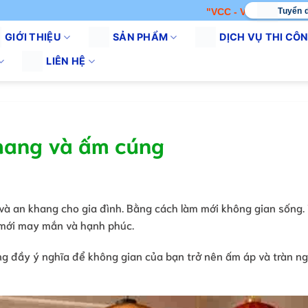
Tuyển 
"VCC - VÌ CHẤT LƯỢNG CUỘC
GIỚI THIỆU
SẢN PHẨM
DỊCH VỤ THI CÔ
LIÊN HỆ
khang và ấm cúng
và an khang cho gia đình. Bằng cách làm mới không gian sống.
 mới may mắn và hạnh phúc.
g đầy ý nghĩa để không gian của bạn trở nên ấm áp và tràn n