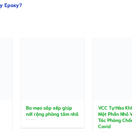
ay Epoxy?
Ba mẹo sắp xếp giúp
VCC Tự Hào Kh
nới rộng phòng tắm nhỏ
Một Phần Nhỏ 
Tác Phòng Chố
Covid