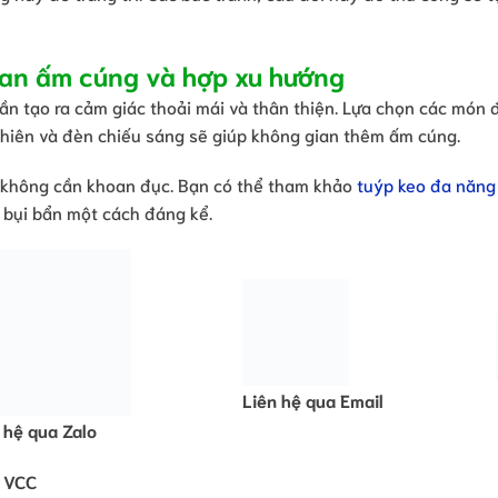
ian ấm cúng và hợp xu hướng
cần tạo ra cảm giác thoải mái và thân thiện. Lựa chọn các món 
nhiên và đèn chiếu sáng sẽ giúp không gian thêm ấm cúng.
 không cần khoan đục. Bạn có thể tham khảo
tuýp keo đa năng
p bụi bẩn một cách đáng kể.
Liên hệ qua Email
 hệ qua Zalo
 VCC