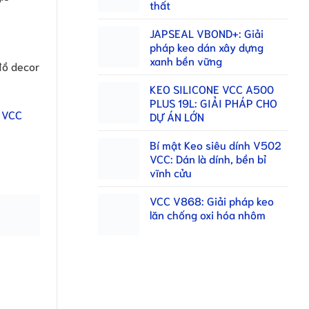
thất
JAPSEAL VBOND+: Giải
pháp keo dán xây dựng
xanh bền vững
đồ decor
KEO SILICONE VCC A500
PLUS 19L: GIẢI PHÁP CHO
 VCC
DỰ ÁN LỚN
Bí mật Keo siêu dính V502
VCC: Dán là dính, bền bỉ
vĩnh cửu
VCC V868: Giải pháp keo
lăn chống oxi hóa nhôm