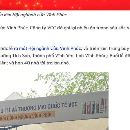
iển lãm Hội nghành cửa Vĩnh Phúc
 cửa Vĩnh Phúc. Công ty VCC đã ghi lại nhiều ấn tượng sâu sắc v
 chức
lễ ra mắt Hội ngành Cửa Vĩnh Phúc
; và triển lãm trưng bày 
ờng Tích Sơn, Thành phố Vĩnh Yên, tỉnh Vĩnh Phúc). Buổi lễ đã
ên; và hơn 40 nhà tài trợ lớn nhỏ.