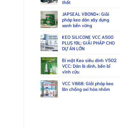
thất
JAPSEAL VBOND+: Giải
pháp keo dán xây dựng
xanh bền vững
KEO SILICONE VCC A500
PLUS 19L: GIẢI PHÁP CHO
DỰ ÁN LỚN
Bí mật Keo siêu dính V502
VCC: Dán là dính, bền bỉ
vĩnh cửu
VCC V868: Giải pháp keo
lăn chống oxi hóa nhôm