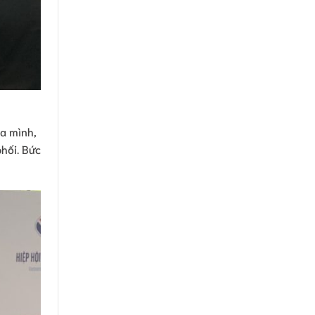
ủa mình,
hối. Bức