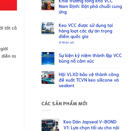
Khai trương tổng kho VCC
Nam Định: Đột phá chuỗi cung
ứng
Keo VCC được sử dụng tại
ới tất cả
hàng loạt các dự án trọng
điểm quốc gia
4
Nhận xét
giới
Sự kiện kỷ niệm thành lập VCC
 diễn ra
bùng nổ cảm xúc
Hội VLXD bảo vệ thành công
đề xuất TCVN keo silicone và
sealant
CÁC SẢN PHẨM MỚI
Keo Dán Japseal V-BOND
V1: Lựa chọn tối ưu cho nội