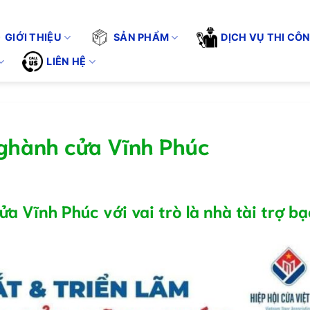
 VÌ CHẤT LƯỢNG CUỘC SỐNG". KHÔNG CHỈ BÁN SẢN PHẨM - CHÚN
Tuyển 
GIỚI THIỆU
SẢN PHẨM
DỊCH VỤ THI CÔ
LIÊN HỆ
ghành cửa Vĩnh Phúc
a Vĩnh Phúc với vai trò là nhà tài trợ bạ