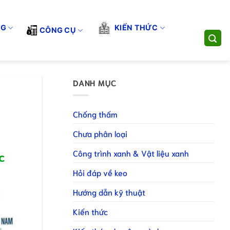
G TÔI CUNG CẤP GIẢI PHÁP THI CÔNG TOÀN DIỆN. LIÊN HỆ HO
dụng
Đăng ký làm NPP
Đăng ký làm CTV
NG
KIẾN THỨC
CÔNG CỤ
DANH MỤC
Chống thấm
Chưa phân loại
Công trình xanh & Vật liệu xanh
c
Hỏi đáp về keo
Hướng dẫn kỹ thuật
Kiến thức