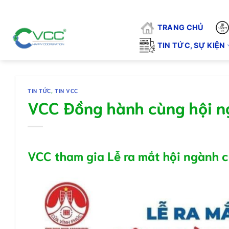
Chuyển
"VCC -
đến
TRANG CHỦ
nội
dung
TIN TỨC, SỰ KIỆN
TIN TỨC
,
TIN VCC
VCC Đồng hành cùng hội n
VCC tham gia Lễ ra mắt hội ngành cử