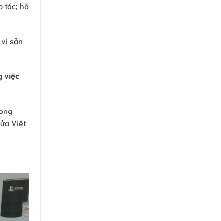
 tác; hỗ
 vị sản
g việc
rong
cửa Việt