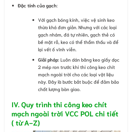
Đặc tính của gạch
:
Với gạch bóng kính, việc vệ sinh keo
thừa khá đơn giản. Nhưng với các loại
gạch nhám, đá tự nhiên, gạch thẻ có
bề mặt rỗ, keo có thể thẩm thấu và để
lại vết ố vĩnh viễn.
Giải pháp
: Luôn dán băng keo giấy dọc
2 mép ron trước khi thi công keo chít
mạch ngoài trời cho các loại vật liệu
này. Đây là bước bắt buộc để đảm bảo
chất lượng bàn giao.
IV. Quy trình thi công keo chít
mạch ngoài trời VCC POL chi tiết
( từ A-Z)