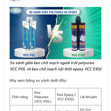
So sánh giữa keo chít mạch ngoài trời polyurea
VCC POL và keo chít mạch nội thất epoxy VCC E102
Hãy xem bảng so sánh dưới đây:
Keo
Keo Epoxy (
Tính năng
Polyurea
L
ời khuyên
VCC E102)
(VCC POL)
Đã làm