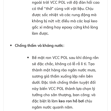
ngoài trời VCC POL với độ đàn hồi cao
có thể “thở” cùng với vật liệu. Chịu
được sốc nhiệt và các rung động mà
không bị nứt vỡ; điều mà các loại keo
gốc xi măng hay epoxy cứng khó lòng
làm được.
Chống thấm và kháng nước
:
Bề mặt ron VCC POL sau khi đóng rắn
sẽ đặc chắc, không có lỗ rỗ li ti. Tạo
thành một hàng rào ngăn nước mưa,
sương giá thấm xuống lớp nền bên
dưới. Đặc tính chống thấm tuyệt đối
này biến VCC POL thành lựa chọn lý
tưởng cho sân thượng, ban công; và
đặc biệt là làm
keo ron hồ bơi
chịu
ngâm nước quanh năm.