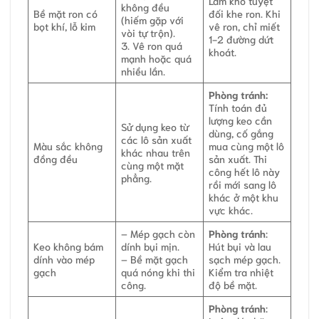
Làm khô tuyệt
không đều
Bề mặt ron có
đối khe ron. Khi
(hiếm gặp với
bọt khí, lỗ kim
vê ron, chỉ miết
vòi tự trộn).
1-2 đường dứt
3. Vê ron quá
khoát.
mạnh hoặc quá
nhiều lần.
Phòng tránh:
Tính toán đủ
lượng keo cần
Sử dụng keo từ
dùng, cố gắng
các lô sản xuất
Màu sắc không
mua cùng một lô
khác nhau trên
đồng đều
sản xuất. Thi
cùng một mặt
công hết lô này
phẳng.
rồi mới sang lô
khác ở một khu
vực khác.
– Mép gạch còn
Phòng tránh
:
Keo không bám
dính bụi mịn.
Hút bụi và lau
dính vào mép
– Bề mặt gạch
sạch mép gạch.
gạch
quá nóng khi thi
Kiểm tra nhiệt
công.
độ bề mặt.
Phòng tránh
: