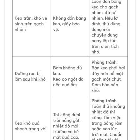
Luôn dán băng
keo cho gạch
nhám, đá tự
Keo tràn, khó vệ
Không dán băng
nhiên. Nếu lỡ
sinh trên gạch
keo, giấy bảo
dính, thử dùng
nhám
vệ.
dung môi
chuyên dụng
ngay lập tức
trên diện tích
nhỏ.
Phòng tránh
:
Bơm không đủ
Bắn keo phải hơi
Đường ron bị
keo.
đầy hơn bề mặt
lõm sau khi khô
Keo co ngót do
gạch một chút.
nền quá ẩm.
Đảm bảo nền
khô.
Phòng tránh
:
Tuân thủ khoảng
nhiệt độ thi
Thi công dưới
công. Làm việc
trời nắng gắt,
Keo khô quá
trong bóng râm
nhiệt độ môi
nhanh trong vòi
hoặc vào lúc
trường và bề
trời mát. Chuẩn
mặt quá cao.
bị sẵn vài vòi