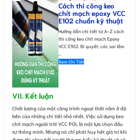
Cách thi công keo
chít mạch epoxy VCC
E102 chuẩn kỹ thuật
Hướng dẫn chi tiết từ A-Z cách
thi công keo chít mạch Epoxy
VCC E102. Bí quyết, các sai lầm
…
Xem Chi Tiết
VII. Kết luận
Chất lượng của một công trình ngoại thất nằm ở độ
bền của những chi tiết nhỏ nhất. Việc sử dụng keo
chít mạch ngoài trời VCC POL là một lựa chọn đầu
tư thông minh. Nhưng nó chỉ phát huy hết giá trị khi
được thi công bởi người thợ am hiểu kỹ thuật và có