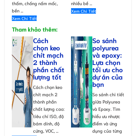
thấm, chống nấm mốc,
nhiều bề …
bền …
Xem Chi Tiết
Xem Chi Tiết
Tham khảo thêm:
Cách
So sánh
chọn keo
polyurea
chít mạch
và epoxy:
2 thành
Lựa chọn
phần chất
tối ưu cho
lượng tốt
dự án của
bạn
Cách chọn keo
chít mạch 2
So sánh chi tiết
thành phần
giữa Polyurea
chất lượng cao:
và Epoxy. Tìm
tiêu chí ISO, độ
hiểu ưu nhược
bám dính, độ
điểm và ứng
cứng, VOC, …
dụng của từng