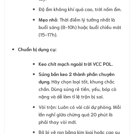
Độ ẩm không khí quá cao, trời nồm ẩm.
Mẹo nhỏ
: Thời điểm lý tưởng nhất là
buổi sáng (8-10h) hoặc buổi chiều mát
(15-17h).
Chuẩn bị dụng cụ:
Keo chít mạch ngoài trời VCC POL.
Súng bắn keo 2 thành phần chuyên
dụng
. Hãy chọn loại tốt, khung chắc
chắn. Dùng súng rẻ tiền, yếu, bóp cò
nặng và dễ làm tỉ lệ trộn bị sai.
Vòi trộn: Luôn có vài cái dự phòng. Mỗi
lần nghỉ giữa chừng quá 20 phút là
phải thay vòi mới.
Bộ bi vê ron bằng kim loại hoặc cao su