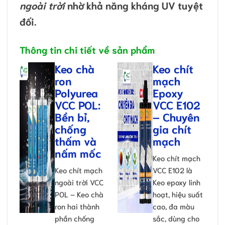
ngoài trời
nhờ khả năng kháng UV tuyệt
đối.
Thông tin chi tiết về sản phẩm
Keo chà
Keo chít
ron
mạch
Polyurea
Epoxy
VCC POL:
VCC E102
Bền bỉ,
– Chuyên
chống
gia chít
thấm và
mạch
nấm mốc
Keo chít mạch
Keo chít mạch
VCC E102 là
ngoài trời VCC
Keo epoxy linh
POL – Keo chà
hoạt, hiệu suất
ron hai thành
cao, đa màu
phần chống
sắc, dùng cho