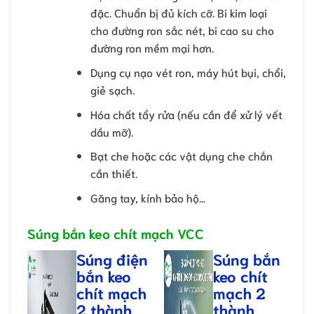
đặc. Chuẩn bị đủ kích cỡ. Bi kim loại
cho đường ron sắc nét, bi cao su cho
đường ron mềm mại hơn.
Dụng cụ nạo vét ron, máy hút bụi, chổi,
giẻ sạch.
Hóa chất tẩy rửa (nếu cần để xử lý vết
dầu mỡ).
Bạt che hoặc các vật dụng che chắn
cần thiết.
Găng tay, kính bảo hộ…
Súng bắn keo chít mạch VCC
Súng điện
Súng bắn
bắn keo
keo chít
chít mạch
mạch 2
2 thành
thành