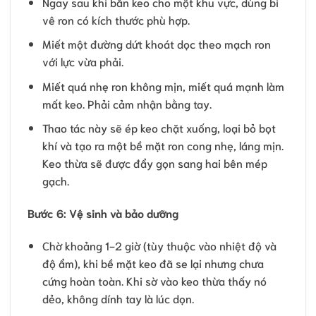
Ngay sau khi bắn keo cho một khu vực, dùng bi
vê ron có kích thước phù hợp.
Miết một đường dứt khoát dọc theo mạch ron
với lực vừa phải.
Miết quá nhẹ ron không mịn, miết quá mạnh làm
mất keo. Phải cảm nhận bằng tay.
Thao tác này sẽ ép keo chặt xuống, loại bỏ bọt
khí và tạo ra một bề mặt ron cong nhẹ, láng mịn.
Keo thừa sẽ được đẩy gọn sang hai bên mép
gạch.
Bước 6: Vệ sinh và bảo dưỡng
Chờ khoảng 1-2 giờ (tùy thuộc vào nhiệt độ và
độ ẩm), khi bề mặt keo đã se lại nhưng chưa
cứng hoàn toàn. Khi sờ vào keo thừa thấy nó
dẻo, không dính tay là lúc dọn.