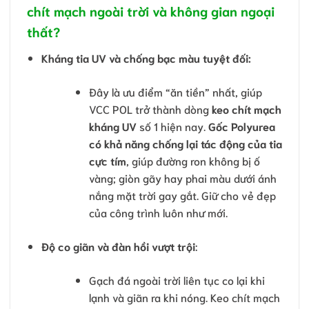
chít mạch ngoài trời và không gian ngoại
thất?
Kháng tia UV và chống bạc màu tuyệt đối:
Đây là ưu điểm “ăn tiền” nhất, giúp
VCC POL trở thành dòng
keo chít mạch
kháng UV
số 1 hiện nay.
Gốc Polyurea
có khả năng chống lại tác động của tia
cực tím
, giúp đường ron không bị ố
vàng; giòn gãy hay phai màu dưới ánh
nắng mặt trời gay gắt. Giữ cho vẻ đẹp
của công trình luôn như mới.
Độ co giãn và đàn hồi vượt trội
:
Gạch đá ngoài trời liên tục co lại khi
lạnh và giãn ra khi nóng. Keo chít mạch