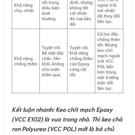
tốt trong
định, nhưng
Khả năng
ngoài trời,
điều kiện
không tốt
chịu nhiệt
nơi nhiệt
bình
với nhiệt
độ thay đổi
thường
độ cao kéo
liên tục.
dài
Cả hai đều
chống thấm
tốt. Nhưng
Tuyệt vời.
Tuyệt vời.
keo chít
Bề mặt đặc
Khả năng
mạch ngoài
Khả năng
chắc, liền
chống thấm
trời VCC
chống thấm
khối, không
của Epoxy
POL bền
cho nước
cũng rất
hơn trong
thấm qua.
tốt.
môi trường
biến đổi
liên tục.
Kết luận nhanh: Keo chít mạch Epoxy
(VCC E102) là vua trong nhà. Thì keo chà
ron Polyurea (VCC POL) mới là bá chủ