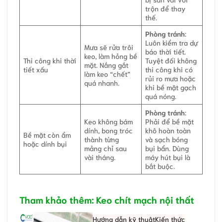
trộn để thay
thế.
Phòng tránh
:
Luôn kiểm tra dự
Mưa sẽ rửa trôi
báo thời tiết.
keo, làm hỏng bề
Thi công khi thời
Tuyệt đối không
mặt. Nắng gắt
tiết xấu
thi công khi có
làm keo “chết”
rủi ro mưa hoặc
quá nhanh.
khi bề mặt gạch
quá nóng.
Phòng tránh
:
Keo không bám
Phải để bề mặt
dính, bong tróc
khô hoàn toàn
Bề mặt còn ẩm
thành từng
và sạch bóng
hoặc dính bụi
mảng chỉ sau
bụi bẩn. Dùng
vài tháng.
máy hút bụi là
bắt buộc.
Tham khảo thêm: Keo chít mạch nội thất
Hướng dẫn kỹ thuật
Kiến thức