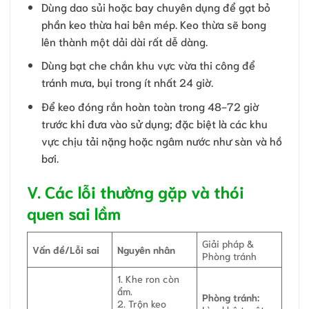
Dùng dao sủi hoặc bay chuyên dụng để gạt bỏ
phần keo thừa hai bên mép. Keo thừa sẽ bong
lên thành một dải dài rất dễ dàng.
Dùng bạt che chắn khu vực vừa thi công để
tránh mưa, bụi trong ít nhất 24 giờ.
Để keo đóng rắn hoàn toàn trong 48-72 giờ
trước khi đưa vào sử dụng; đặc biệt là các khu
vực chịu tải nặng hoặc ngâm nước như sàn và hồ
bơi.
V. Các lỗi thường gặp và thói
quen sai lầm
Giải pháp &
Vấn đề/Lỗi sai
Nguyên nhân
Phòng tránh
1. Khe ron còn
ẩm.
Phòng tránh:
2. Trộn keo