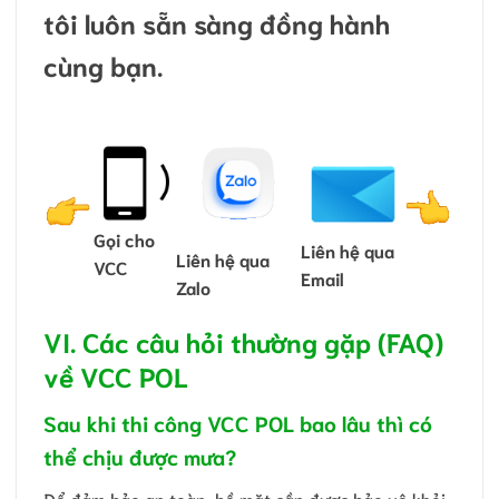
tôi luôn sẵn sàng đồng hành
cùng bạn.
Gọi cho
Liên hệ qua
Liên hệ qua
VCC
Email
Zalo
VI. Các câu hỏi thường gặp (FAQ)
về VCC POL
Sau khi thi công VCC POL bao lâu thì có
thể chịu được mưa?
Để đảm bảo an toàn, bề mặt cần được bảo vệ khỏi