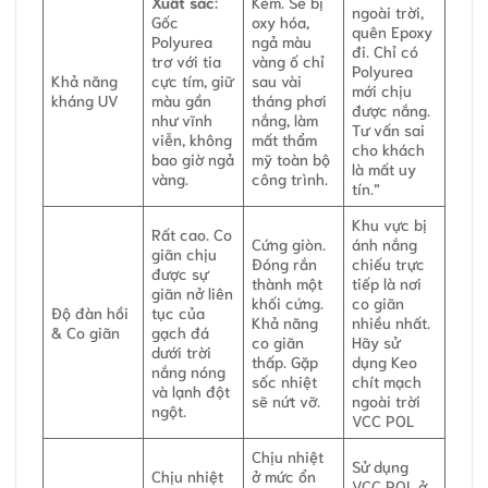
Xuất sắc
:
Kém. Sẽ bị
ngoài trời,
Gốc
oxy hóa,
quên Epoxy
Polyurea
ngả màu
đi. Chỉ có
trơ với tia
vàng ố chỉ
Polyurea
Khả năng
cực tím, giữ
sau vài
mới chịu
kháng UV
màu gần
tháng phơi
được nắng.
như vĩnh
nắng, làm
Tư vấn sai
viễn, không
mất thẩm
cho khách
bao giờ ngả
mỹ toàn bộ
là mất uy
vàng.
công trình.
tín.”
Khu vực bị
Rất cao. Co
Cứng giòn.
ánh nắng
giãn chịu
Đóng rắn
chiếu trực
được sự
thành một
tiếp là nơi
giãn nở liên
khối cứng.
co giãn
Độ đàn hồi
tục của
Khả năng
nhiều nhất.
& Co giãn
gạch đá
co giãn
Hãy sử
dưới trời
thấp. Gặp
dụng Keo
nắng nóng
sốc nhiệt
chít mạch
và lạnh đột
sẽ nứt vỡ.
ngoài trời
ngột.
VCC POL
Chịu nhiệt
Sử dụng
Chịu nhiệt
ở mức ổn
VCC POL ở