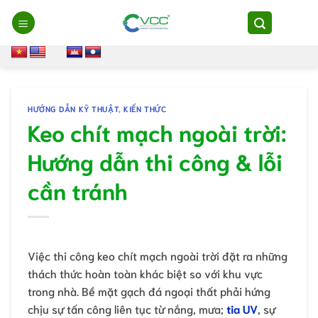
Chuyển
đến
nội
dung
HƯỚNG DẪN KỸ THUẬT
,
KIẾN THỨC
Keo chít mạch ngoài trời:
Hướng dẫn thi công & lỗi
cần tránh
Việc thi công keo chít mạch ngoài trời đặt ra những
thách thức hoàn toàn khác biệt so với khu vực
trong nhà. Bề mặt gạch đá ngoại thất phải hứng
chịu sự tấn công liên tục từ nắng, mưa;
tia UV
, sự