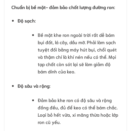
Chuẩn bị bề mặt- đảm bảo chất lượng đường ron
:
Độ sạch
:
Bề mặt khe ron ngoài trời rất dễ bám
bụi đất, lá cây, dầu mỡ. Phải làm sạch
tuyệt đối bằng máy hút bụi, chổi quét
và thậm chí là khí nén nếu có thể. Mọi
tạp chất còn sót lại sẽ làm giảm độ
bám dính của keo.
Độ sâu và rộng
:
Đảm bảo khe ron có độ sâu và rộng
đồng đều, đủ để keo có thể bám chắc.
Loại bỏ hết vữa, xi măng thừa hoặc lớp
ron cũ yếu.