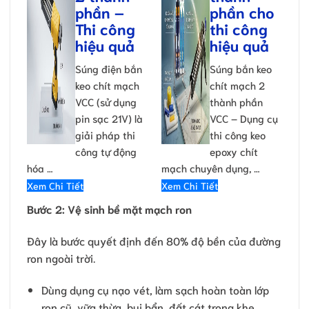
phần –
phần cho
Thi công
thi công
hiệu quả
hiệu quả
Súng điện bắn
Súng bắn keo
keo chít mạch
chít mạch 2
VCC (sử dụng
thành phần
pin sạc 21V) là
VCC – Dụng cụ
giải pháp thi
thi công keo
công tự động
epoxy chít
hóa …
mạch chuyên dụng, …
Xem Chi Tiết
Xem Chi Tiết
Bước 2: Vệ sinh bề mặt mạch ron
Đây là bước quyết định đến 80% độ bền của đường
ron ngoài trời.
Dùng dụng cụ nạo vét, làm sạch hoàn toàn lớp
ron cũ, vữa thừa, bụi bẩn, đất cát trong khe