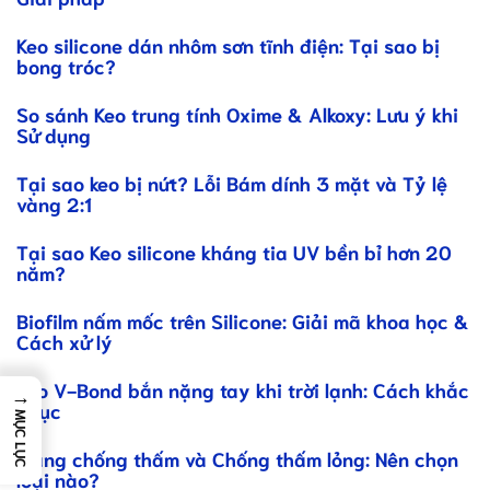
Keo silicone dán nhôm sơn tĩnh điện: Tại sao bị
bong tróc?
So sánh Keo trung tính Oxime & Alkoxy: Lưu ý khi
Sử dụng
Tại sao keo bị nứt? Lỗi Bám dính 3 mặt và Tỷ lệ
vàng 2:1
Tại sao Keo silicone kháng tia UV bền bỉ hơn 20
năm?
Biofilm nấm mốc trên Silicone: Giải mã khoa học &
Cách xử lý
Keo V-Bond bắn nặng tay khi trời lạnh: Cách khắc
→
phục
MỤC LỤC
Màng chống thấm và Chống thấm lỏng: Nên chọn
loại nào?