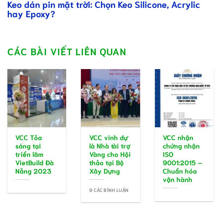
Keo dán pin mặt trời: Chọn Keo Silicone, Acrylic
hay Epoxy?
CÁC BÀI VIẾT LIÊN QUAN
VCC Tỏa
VCC vinh dự
VCC nhận
sáng tại
là Nhà tài trợ
chứng nhận
triển lãm
Vàng cho Hội
ISO
VietBuild Đà
thảo tại Bộ
9001:2015 –
Nẵng 2023
Xây Dựng
Chuẩn hóa
vận hành
9 CÁC BÌNH LUẬN