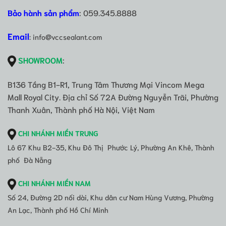
Bảo hành sản phẩm
: 059.345.8888
Email
: info@vccsealant.com
SHOWROOM
:
B136 Tầng B1-R1, Trung Tâm Thương Mại Vincom Mega
Mall Royal City. Địa chỉ Số 72A Đường Nguyễn Trãi, Phường
Thanh Xuân, Thành phố Hà Nội, Việt Nam
CHI NHÁNH MIỀN TRUNG
Lô 67 Khu B2-35, Khu Đô Thị Phước Lý, Phường An Khê, Thành
phố Đà Nẵng
CHI NHÁNH MIỀN NAM
Số 24, Đường 2D nối dài, Khu dân cư Nam Hùng Vương, Phường
An Lạc, Thành phố Hồ Chí Minh