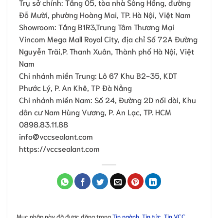
Trụ sở chính: Tầng 05, tòa nhà Sông Hồng, đường
Đỗ Mười, phường Hoàng Mai, TP. Hà Nội, Việt Nam
Showroom: Tầng B1R3,Trung Tâm Thương Mại
Vincom Mega Mall Royal City, địa chỉ Số 72A Đường
Nguyễn Trãi,P. Thanh Xuân, Thành phố Hà Nội, Việt
Nam
Chi nhánh miền Trung: Lô 67 Khu B2-35, KDT
Phước Lý, P. An Khê, TP Đà Nẵng
Chi nhánh miền Nam: Số 24, Đường 2D nối dài, Khu
dân cư Nam Hùng Vương, P. An Lạc, TP. HCM
0898.83.11.88
info@vccsealant.com
https://vccsealant.com
Mục nhập này đã được đăng trong
Tin ngành
,
Tin tức
,
Tin VCC
.