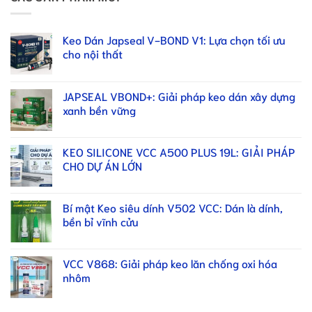
Keo Dán Japseal V-BOND V1: Lựa chọn tối ưu
cho nội thất
JAPSEAL VBOND+: Giải pháp keo dán xây dựng
xanh bền vững
KEO SILICONE VCC A500 PLUS 19L: GIẢI PHÁP
CHO DỰ ÁN LỚN
Bí mật Keo siêu dính V502 VCC: Dán là dính,
bền bỉ vĩnh cửu
VCC V868: Giải pháp keo lăn chống oxi hóa
nhôm