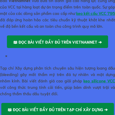
Báo
Vietnamnet
vừa đưa tin đánh giá cao năng lực cung ứn
của VCC tại hàng loạt dự án trọng điểm trên toàn quốc. Sự góp
mặt của các dòng sản phẩm cao cấp như
keo kết cấu VCC 79
đã đáp ứng hoàn hảo các tiêu chuẩn kỹ thuật khắt khe nhất
về độ bền kết cấu và an toàn cho công trình quy mô lớn.
📖 ĐỌC BÀI VIẾT ĐẦY ĐỦ TRÊN VIETNAMNET ➔
×
Tạp chí Xây dựng phân tích chuyên sâu hiện tượng loang dầu
(bleeding) gây mất thẩm mỹ trên đá tự nhiên và mặt dựng
nhôm kính. Bài viết đánh giá cao giải pháp
keo silicone VCC
với công thức trung tính cải tiến, giúp bám dính vượt trội và
chống thẩm thấu dầu tuyệt đối.
📖 ĐỌC BÀI VIẾT ĐẦY ĐỦ TRÊN TẠP CHÍ XÂY DỰNG ➔