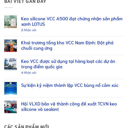
BÀI VIẾT GẦN ĐÂY
Keo silicone VCC A500 đạt chứng nhận sản phẩm
xanh LOTUS
2
Nhận xét
Khai trương tổng kho VCC Nam Định: Đột phá
chuỗi cung ứng
Keo VCC được sử dụng tại hàng loạt các dự án
trọng điểm quốc gia
4
Nhận xét
Sự kiện kỷ niệm thành lập VCC bùng nổ cảm xúc
Hội VLXD bảo vệ thành công đề xuất TCVN keo
silicone và sealant
CÁC SẢN PHẨM MỚI