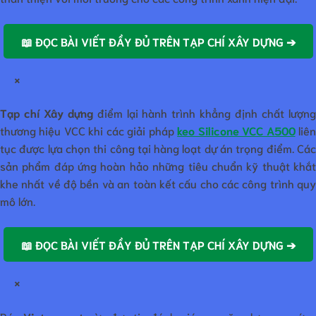
📖 ĐỌC BÀI VIẾT ĐẦY ĐỦ TRÊN TẠP CHÍ XÂY DỰNG ➔
×
Tạp chí Xây dựng
điểm lại hành trình khẳng định chất lượn
thương hiệu VCC khi các giải pháp
keo Silicone VCC A500
liê
tục được lựa chọn thi công tại hàng loạt dự án trọng điểm. Các
sản phẩm đáp ứng hoàn hảo những tiêu chuẩn kỹ thuật khắt
khe nhất về độ bền và an toàn kết cấu cho các công trình quy
mô lớn.
📖 ĐỌC BÀI VIẾT ĐẦY ĐỦ TRÊN TẠP CHÍ XÂY DỰNG ➔
×