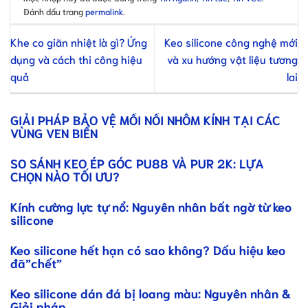
Đánh dấu trang
permalink
.
Khe co giãn nhiệt là gì? Ứng
Keo silicone công nghệ mới
dụng và cách thi công hiệu
và xu hướng vật liệu tương
quả
lai
GIẢI PHÁP BẢO VỆ MỐI NỐI NHÔM KÍNH TẠI CÁC
VÙNG VEN BIỂN
SO SÁNH KEO ÉP GÓC PU88 VÀ PUR 2K: LỰA
CHỌN NÀO TỐI ƯU?
Kính cường lực tự nổ: Nguyên nhân bất ngờ từ keo
silicone
Keo silicone hết hạn có sao không? Dấu hiệu keo
đã”chết”
Keo silicone dán đá bị loang màu: Nguyên nhân &
Giải pháp