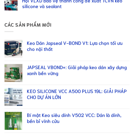
Hội VLXD bảo vệ thành công đề xuất TCVN keo
silicone và sealant
CÁC SẢN PHẨM MỚI
Keo Dán Japseal V-BOND V1: Lựa chọn tối ưu
cho nội thất
JAPSEAL VBOND+: Giải pháp keo dán xây dựng
xanh bền vững
KEO SILICONE VCC A500 PLUS 19L: GIẢI PHÁP
CHO DỰ ÁN LỚN
Bí mật Keo siêu dính V502 VCC: Dán là dính,
bền bỉ vĩnh cửu