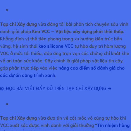
×
Tạp chí Xây dựng
vừa đăng tải bài phân tích chuyên sâu vinh
danh giải pháp
Keo VCC – Vật liệu xây dựng phát thải thấp
.
Khẳng định vị thế tiên phong trong xu hướng kiến trúc bền
vững, hệ sinh thái
keo silicone VCC
tự hào duy trì hàm lượng
VOC ở mức tối thiểu, đáp ứng trọn vẹn các chứng chỉ khắt khe
về an toàn sức khỏe. Đây chính là giải pháp vật liệu tin cậy,
góp phần trực tiếp vào việc
nâng cao điểm số đánh giá cho
các dự án công trình xanh
.
📖 ĐỌC BÀI VIẾT ĐẦY ĐỦ TRÊN TẠP CHÍ XÂY DỰNG ➔
×
Tạp chí Xây dựng
vừa đưa tin về cột mốc vô cùng tự hào khi
VCC xuất sắc được vinh danh với giải thưởng
“
Tín nhiệm hàng