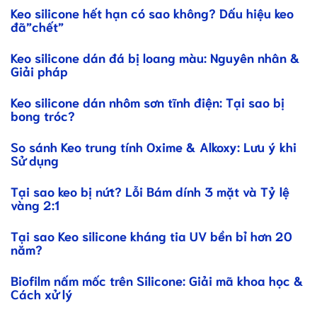
Keo silicone hết hạn có sao không? Dấu hiệu keo
đã”chết”
Keo silicone dán đá bị loang màu: Nguyên nhân &
Giải pháp
Keo silicone dán nhôm sơn tĩnh điện: Tại sao bị
bong tróc?
So sánh Keo trung tính Oxime & Alkoxy: Lưu ý khi
Sử dụng
Tại sao keo bị nứt? Lỗi Bám dính 3 mặt và Tỷ lệ
vàng 2:1
Tại sao Keo silicone kháng tia UV bền bỉ hơn 20
năm?
Biofilm nấm mốc trên Silicone: Giải mã khoa học &
Cách xử lý