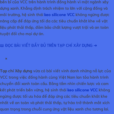
bền bỉ của VCC trên hành trình đồng hành vì một ngành xây
dựng xanh. Khẳng định trách nhiệm to lớn với cộng đồng và
môi trường, hệ sinh thái
keo silicone VCC
không ngừng được
nâng cấp để đáp ứng tối đa các tiêu chuẩn khắt khe về vật
liệu phát thải thấp, đảm bảo chất lượng vượt trội và an toàn
tuyệt đối cho mọi dự án.
📖 ĐỌC BÀI VIẾT ĐẦY ĐỦ TRÊN TẠP CHÍ XÂY DỰNG ➔
×
Tạp chí Xây dựng
vừa có bài viết vinh danh những nỗ lực của
VCC trong việc đồng hành cùng Việt Nam lan tỏa hành trình
chuyển đổi xanh toàn cầu. Bằng tầm nhìn chiến lược và cam
kết phát triển bền vững, hệ sinh thái
keo silicone VCC
không
ngừng được tối ưu hóa để đáp ứng các tiêu chuẩn khắt khe
nhất về an toàn và phát thải thấp, tự hào trở thành mắt xích
quan trọng trong chuỗi cung ứng vật liệu xanh cho tương lai.