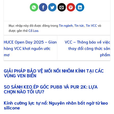
Mục nhập này đã được đăng trong
Tin ngành
,
Tin tức
,
Tin VCC
và
được gắn thẻ
Cổ Loa
.
HUCE Open Day 2025 – Gian
VCC – Thông báo về việc
hàng VCC khơi nguồn ước
thay đổi công thức sản
mơ
phẩm
GIẢI PHÁP BẢO VỆ MỐI NỐI NHÔM KÍNH TẠI CÁC
VÙNG VEN BIỂN
SO SÁNH KEO ÉP GÓC PU88 VÀ PUR 2K: LỰA
CHỌN NÀO TỐI ƯU?
Kính cường lực tự nổ: Nguyên nhân bất ngờ từ keo
silicone