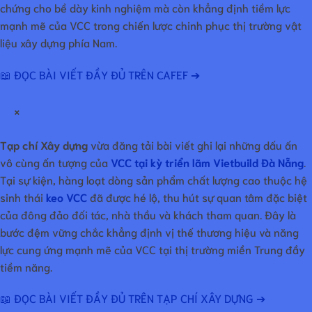
chứng cho bề dày kinh nghiệm mà còn khẳng định tiềm lực
mạnh mẽ của VCC trong chiến lược chinh phục thị trường vật
liệu xây dựng phía Nam.
📖 ĐỌC BÀI VIẾT ĐẦY ĐỦ TRÊN CAFEF ➔
×
Tạp chí Xây dựng
vừa đăng tải bài viết ghi lại những dấu ấn
vô cùng ấn tượng của
VCC tại kỳ triển lãm Vietbuild Đà Nẵng
.
Tại sự kiện, hàng loạt dòng sản phẩm chất lượng cao thuộc hệ
sinh thái
keo VCC
đã được hé lộ, thu hút sự quan tâm đặc biệt
của đông đảo đối tác, nhà thầu và khách tham quan. Đây là
bước đệm vững chắc khẳng định vị thế thương hiệu và năng
lực cung ứng mạnh mẽ của VCC tại thị trường miền Trung đầy
tiềm năng.
📖 ĐỌC BÀI VIẾT ĐẦY ĐỦ TRÊN TẠP CHÍ XÂY DỰNG ➔