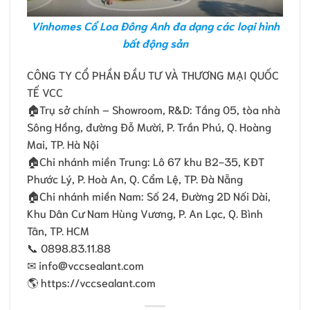
Vinhomes Cổ Loa Đông Anh đa dạng các loại hình
bất động sản
CÔNG TY CỔ PHẦN ĐẦU TƯ VÀ THƯƠNG MẠI QUỐC
TẾ VCC
🏠Trụ sở chính – Showroom, R&D: Tầng 05, tòa nhà
Sông Hồng, đường Đỗ Mười, P. Trần Phú, Q. Hoàng
Mai, TP. Hà Nội
🏠Chi nhánh miền Trung: Lô 67 khu B2-35, KĐT
Phước Lý, P. Hoà An, Q. Cẩm Lệ, TP. Đà Nẵng
🏠Chi nhánh miền Nam: Số 24, Ðường 2D Nối Dài,
Khu Dân Cư Nam Hùng Vương, P. An Lạc, Q. Bình
Tân, TP. HCM
📞 0898.83.11.88
✉ info@vccsealant.com
🌎 https://vccsealant.com