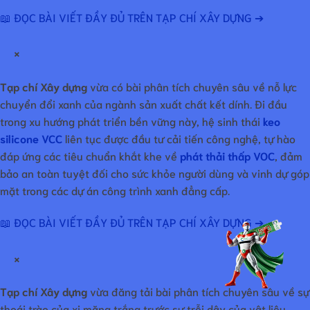
📖 ĐỌC BÀI VIẾT ĐẦY ĐỦ TRÊN TẠP CHÍ XÂY DỰNG ➔
×
Tạp chí Xây dựng
vừa có bài phân tích chuyên sâu về nỗ lực
chuyển đổi xanh của ngành sản xuất chất kết dính. Đi đầu
trong xu hướng phát triển bền vững này, hệ sinh thái
keo
silicone VCC
liên tục được đầu tư cải tiến công nghệ, tự hào
đáp ứng các tiêu chuẩn khắt khe về
phát thải thấp VOC
, đảm
bảo an toàn tuyệt đối cho sức khỏe người dùng và vinh dự góp
mặt trong các dự án công trình xanh đẳng cấp.
📖 ĐỌC BÀI VIẾT ĐẦY ĐỦ TRÊN TẠP CHÍ XÂY DỰNG ➔
×
Tạp chí Xây dựng
vừa đăng tải bài phân tích chuyên sâu về sự
thoái trào của xi măng trắng trước sự trỗi dậy của vật liệu