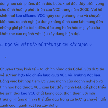
dạng hóa sản phẩm, đánh dấu bước khởi đầu đầy triển vọng
cho định hướng phát triển của VCC trong năm 2025. Với hệ
sinh thái
keo silicone VCC
ngày càng phong phú và chuyên
biệt hóa, doanh nghiệp đang khẳng định cam kết mang đến
những giải pháp toàn diện, đáp ứng hoàn hảo mọi yêu cầu
khắt khe của ngành vật liệu xây dựng hiện đại.
📖 ĐỌC BÀI VIẾT ĐẦY ĐỦ TRÊN TẠP CHÍ XÂY DỰNG ➔
×
Chuyên trang kinh tế – tài chính hàng đầu
CafeF
vừa đưa tin
về sự kiện
hợp tác chiến lược giữa VCC và Trường Vật liệu
.
Bằng việc kết hợp tiềm lực vững mạnh của doanh nghiệp và
tinh hoa học thuật, VCC cam kết đẩy mạnh R&D để phát triển
hệ sinh thái
keo VCC
chất lượng cao, thân thiện với môi
trường, khẳng định vị thế dẫn đầu trong xu hướng chuyển đổi
xanh của ngành vật liệu xây dựng.