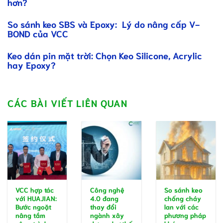
hơn?
So sánh keo SBS và Epoxy: Lý do nâng cấp V-
BOND của VCC
Keo dán pin mặt trời: Chọn Keo Silicone, Acrylic
hay Epoxy?
CÁC BÀI VIẾT LIÊN QUAN
VCC hợp tác
Công nghệ
So sánh keo
với HUAJIAN:
4.0 đang
chống cháy
Bước ngoặt
thay đổi
lan với các
nâng tầm
ngành xây
phương pháp