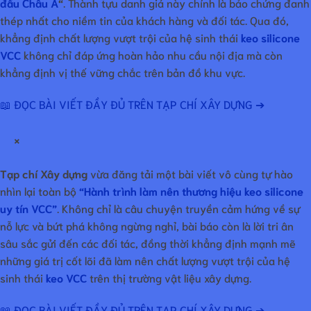
đầu Châu Á
“
. Thành tựu danh giá này chính là bảo chứng đanh
thép nhất cho niềm tin của khách hàng và đối tác. Qua đó,
khẳng định chất lượng vượt trội của hệ sinh thái
keo silicone
VCC
không chỉ đáp ứng hoàn hảo nhu cầu nội địa mà còn
khẳng định vị thế vững chắc trên bản đồ khu vực.
📖 ĐỌC BÀI VIẾT ĐẦY ĐỦ TRÊN TẠP CHÍ XÂY DỰNG ➔
×
Tạp chí Xây dựng
vừa đăng tải một bài viết vô cùng tự hào
nhìn lại toàn bộ
“Hành trình làm nên thương hiệu keo silicone
uy tín VCC”
. Không chỉ là câu chuyện truyền cảm hứng về sự
nỗ lực và bứt phá không ngừng nghỉ, bài báo còn là lời tri ân
sâu sắc gửi đến các đối tác, đồng thời khẳng định mạnh mẽ
những giá trị cốt lõi đã làm nên chất lượng vượt trội của hệ
sinh thái
keo VCC
trên thị trường vật liệu xây dựng.
📖 ĐỌC BÀI VIẾT ĐẦY ĐỦ TRÊN TẠP CHÍ XÂY DỰNG ➔