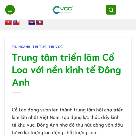
Chuyển
đến
nội
dung
TIN NGÀNH
,
TIN TỨC
,
TIN VCC
Trung tâm triển lãm Cổ
Loa với nền kinh tế Đông
Anh
Cổ Loa đang vươn lên thành trung tâm hội chợ triển
lãm lớn nhất Việt Nam, tạo động lực thúc đẩy kinh
tế khu vực. Đông Anh nhờ đó thu hút dòng vốn đầu
tư và lực lượng lao động chất lượng cao.