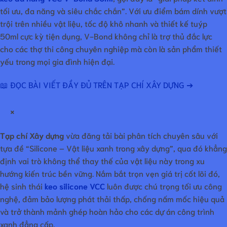
tối ưu, đa năng và siêu chắc chắn”. Với ưu điểm bám dính vượt
trội trên nhiều vật liệu, tốc độ khô nhanh và thiết kế tuýp
50ml cực kỳ tiện dụng, V-Bond không chỉ là trợ thủ đắc lực
cho các thợ thi công chuyên nghiệp mà còn là sản phẩm thiết
yếu trong mọi gia đình hiện đại.
📖 ĐỌC BÀI VIẾT ĐẦY ĐỦ TRÊN TẠP CHÍ XÂY DỰNG ➔
×
Tạp chí Xây dựng
vừa đăng tải bài phân tích chuyên sâu với
tựa đề “Silicone – Vật liệu xanh trong xây dựng”, qua đó khẳng
định vai trò không thể thay thế của vật liệu này trong xu
hướng kiến trúc bền vững. Nắm bắt trọn vẹn giá trị cốt lõi đó,
hệ sinh thái
keo silicone VCC
luôn được chú trọng tối ưu công
nghệ, đảm bảo lượng phát thải thấp, chống nấm mốc hiệu quả
và trở thành mảnh ghép hoàn hảo cho các dự án công trình
xanh đẳng cấp.