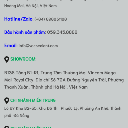
Hoàng Mai, Hà Nội, Việt Nam.
Hotline/Zalo
: (+84) 898831188
Bảo hành sản phẩm
: 059.345.8888
Email
: info@vccsealant.com
SHOWROOM
:
B136 Tầng B1-R1, Trung Tâm Thương Mại Vincom Mega
Mall Royal City. Địa chỉ Số 72A Đường Nguyễn Trãi, Phường
Thanh Xuân, Thành phố Hà Nội, Việt Nam
CHI NHÁNH MIỀN TRUNG
Lô 67 Khu B2-35, Khu Đô Thị Phước Lý, Phường An Khê, Thành
phố Đà Nẵng