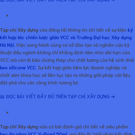
×
Tạp chí Xây dựng
vừa đăng tải thông tin chi tiết về sự kiện
ký
kết hợp tác chiến lược giữa VCC và Trường Đại học Xây dựng
Hà Nội
. Việc song hành cùng cơ sở đào tạo và nghiên cứu kỹ
thuật đầu ngành không chỉ khẳng định tầm nhìn dài hạn của
VCC mà còn là bảo chứng thép cho chất lượng của hệ sinh thái
keo silicone VCC
. Sự kết hợp giữa tiềm lực doanh nghiệp và
chất xám khoa học sẽ liên tục tạo ra những giải pháp vật liệu
đột phá cho các công trình tương lai.
📖 ĐỌC BÀI VIẾT ĐẦY ĐỦ TRÊN TẠP CHÍ XÂY DỰNG ➔
×
Tạp chí Xây dựng
vừa có bài đánh giá chi tiết về siêu phẩm
keo đa năng VCC V-Bond 50ml
, gọi đây là “giải pháp kết dính