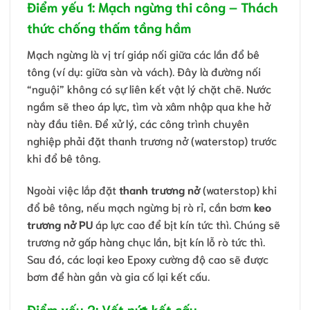
Điểm yếu 1: Mạch ngừng thi công – Thách
thức chống thấm tầng hầm
Mạch ngừng là vị trí giáp nối giữa các lần đổ bê
tông (ví dụ: giữa sàn và vách). Đây là đường nối
“nguội” không có sự liên kết vật lý chặt chẽ. Nước
ngầm sẽ theo áp lực, tìm và xâm nhập qua khe hở
này đầu tiên. Để xử lý, các công trình chuyên
nghiệp phải đặt thanh trương nở (waterstop) trước
khi đổ bê tông.
Ngoài việc lắp đặt
thanh trương nở
(waterstop) khi
đổ bê tông, nếu mạch ngừng bị rò rỉ, cần bơm
keo
trương nở PU
áp lực cao để bịt kín tức thì. Chúng sẽ
trương nở gấp hàng chục lần, bịt kín lỗ rò tức thì.
Sau đó, các loại keo Epoxy cường độ cao sẽ được
bơm để hàn gắn và gia cố lại kết cấu.
Điểm yếu 2: Vết nứt kết cấu