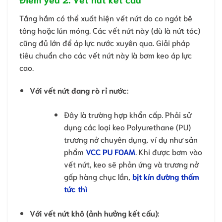
Tầng hầm có thể xuất hiện vết nứt do co ngót bê
tông hoặc lún móng. Các vết nứt này (dù là nứt tóc)
cũng đủ lớn để áp lực nước xuyên qua. Giải pháp
tiêu chuẩn cho các vết nứt này là bơm keo áp lực
cao.
Với vết nứt đang rò rỉ nước
:
Đây là trường hợp khẩn cấp. Phải sử
dụng các loại keo Polyurethane (PU)
trương nở chuyên dụng, ví dụ như sản
phẩm
VCC PU FOAM
. Khi được bơm vào
vết nứt, keo sẽ phản ứng và trương nở
gấp hàng chục lần,
bịt kín đường thấm
tức thì
Với vết nứt khô (ảnh hưởng kết cấu)
: