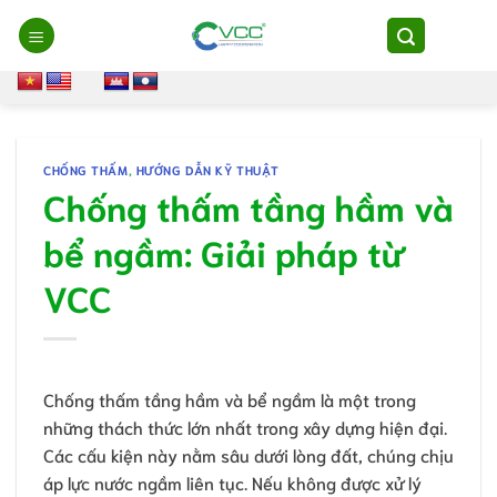
Chuyển
đến
nội
dung
CHỐNG THẤM
,
HƯỚNG DẪN KỸ THUẬT
Chống thấm tầng hầm và
bể ngầm: Giải pháp từ
VCC
Chống thấm tầng hầm và bể ngầm là một trong
những thách thức lớn nhất trong xây dựng hiện đại.
Các cấu kiện này nằm sâu dưới lòng đất, chúng chịu
áp lực nước ngầm liên tục. Nếu không được xử lý