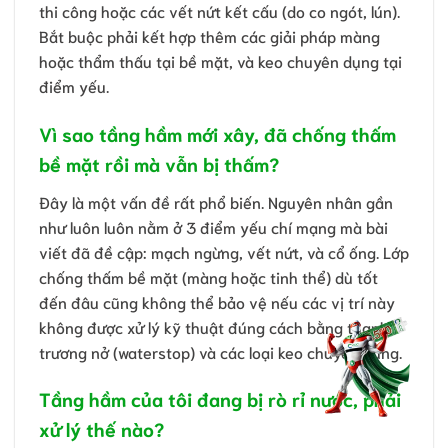
thi công hoặc các vết nứt kết cấu (do co ngót, lún).
Bắt buộc phải kết hợp thêm các giải pháp màng
hoặc thẩm thấu tại bề mặt, và keo chuyên dụng tại
điểm yếu.
Vì sao tầng hầm mới xây, đã chống thấm
bề mặt rồi mà vẫn bị thấm?
Đây là một vấn đề rất phổ biến. Nguyên nhân gần
như luôn luôn nằm ở 3 điểm yếu chí mạng mà bài
viết đã đề cập: mạch ngừng, vết nứt, và cổ ống. Lớp
chống thấm bề mặt (màng hoặc tinh thể) dù tốt
đến đâu cũng không thể bảo vệ nếu các vị trí này
không được xử lý kỹ thuật đúng cách bằng thanh
trương nở (waterstop) và các loại keo chuyên dụng.
Tầng hầm của tôi đang bị rò rỉ nước, phải
xử lý thế nào?