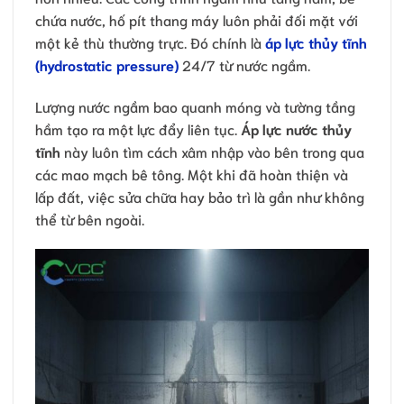
chứa nước, hố pít thang máy luôn phải đối mặt với
một kẻ thù thường trực. Đó chính là
áp lực thủy tĩnh
(hydrostatic pressure)
24/7 từ nước ngầm.
Lượng nước ngầm bao quanh móng và tường tầng
hầm tạo ra một lực đẩy liên tục.
Áp lực nước thủy
tĩnh
này luôn tìm cách xâm nhập vào bên trong qua
các mao mạch bê tông. Một khi đã hoàn thiện và
lấp đất, việc sửa chữa hay bảo trì là gần như không
thể từ bên ngoài.