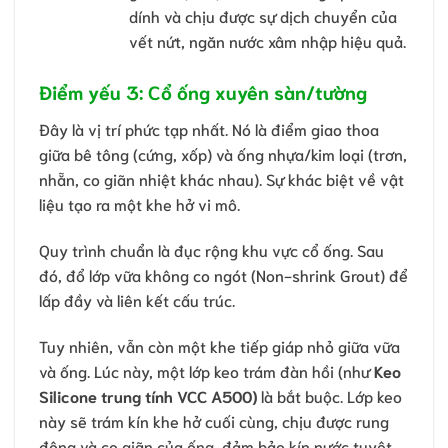
dính và chịu được sự dịch chuyển của
vết nứt, ngăn nước xâm nhập hiệu quả.
Điểm yếu 3: Cổ ống xuyên sàn/tường
Đây là vị trí phức tạp nhất. Nó là điểm giao thoa
giữa bê tông (cứng, xốp) và ống nhựa/kim loại (trơn,
nhẵn, co giãn nhiệt khác nhau). Sự khác biệt về vật
liệu tạo ra một khe hở vi mô.
Quy trình chuẩn là đục rộng khu vực cổ ống. Sau
đó, đổ lớp vữa không co ngót (Non-shrink Grout) để
lấp đầy và liên kết cấu trúc.
Tuy nhiên, vẫn còn một khe tiếp giáp nhỏ giữa vữa
và ống. Lúc này, một lớp keo trám đàn hồi (như
Keo
Silicone trung tính VCC A500)
là bắt buộc. Lớp keo
này sẽ trám kín khe hở cuối cùng, chịu được rung
động và co giãn của ống, đảm bảo kín nước tuyệt