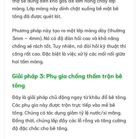
thợ sẽ dùng đèn khò gas để làm nóng chảy lớp
màng. Lớp màng này dính chặt xuống bề mặt bê
tông đã được quét lót.
Phương pháp này tạo ra một lớp màng dày (thường
3mm – 4mm). Nó có độ đàn hồi cao và khả năng
chống xé rách tốt. Tuy nhiên, nó đòi hỏi kỹ thuật thi
công rất cao. Đặc biệt là việc xử lý các mối nối giữa
hai tấm màng.
Giải pháp 3: Phụ gia chống thấm trộn bê
tông
Đây là giải pháp chủ động ngay từ khâu đổ bê tông.
Các phụ gia này được trộn trực tiếp vào mẻ bê
tông. Chúng có tác dụng giảm tỷ lệ nước/xi măng.
Đồng thời, chúng lấp đầy các lỗ rỗng và tăng cường
độ đặc chắc cho bê tông.