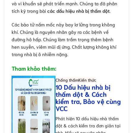
và vi khuẩn sẽ phát triển mạnh. Chúng ta đã phân
tích kỹ trong bài
các dấu hiệu nhà bị thấm dột
.
Các bào tử nấm mốc này bay lơ lửng trong không
khí. Chúng là nguyên nhân gây ra các bệnh về
đường hô hấp. Chúng làm trầm trọng thêm bệnh
hen suyễn, viêm mũi dị ứng. Chất lượng không khí
trong nhà bị ô nhiễm nặng.
Tham khảo thêm:
Chống thấm
Kiến thức
10 Dấu hiệu nhà bị
thấm dột & Cách
kiểm tra, Bảo vệ cùng
VCC
Phát hiện 10 dấu hiệu nhà thấm
dột & cách kiểm tra đơn giản tại
nhà. Hiểu rõ nguyên nhân, …