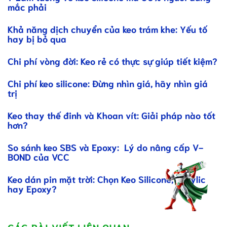
mắc phải
Khả năng dịch chuyển của keo trám khe: Yếu tố
hay bị bỏ qua
Chi phí vòng đời: Keo rẻ có thực sự giúp tiết kiệm?
Chi phí keo silicone: Đừng nhìn giá, hãy nhìn giá
trị
Keo thay thế đinh và Khoan vít: Giải pháp nào tốt
hơn?
So sánh keo SBS và Epoxy: Lý do nâng cấp V-
BOND của VCC
Keo dán pin mặt trời: Chọn Keo Silicone, Acrylic
hay Epoxy?