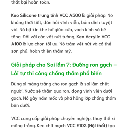
thất bại hoàn toàn.
Keo Silicone trung tính VCC A500
là giải pháp. Nó
kháng thời tiết, đàn hồi vĩnh viễn, bám dính tuyệt
vời. Nó bịt kín khe hở giữa cửa, vách kính và bê
tông. Đối với các vết nứt tường,
Keo Acrylic VCC
A100
là lựa chọn tối ưu. Nó trám vết nứt và có thể
sơn phủ, hoàn thiện thẩm mỹ.
Giải pháp cho Sai lầm 7: Đường ron gạch –
Lỗi tự thi công chống thấm phổ biến
Dùng xi măng trắng cho ron gạch là sai lầm chết
người. Nước sẽ thấm qua ron, đọng vĩnh viễn dưới
gạch. Nó gây nấm mốc và phá hỏng lớp chống thấm
bên dưới.
VCC cung cấp giải pháp chuyên nghiệp, thay thế xi
măng trắng. Keo chít mạch
VCC E102 (Nội thất)
tạo