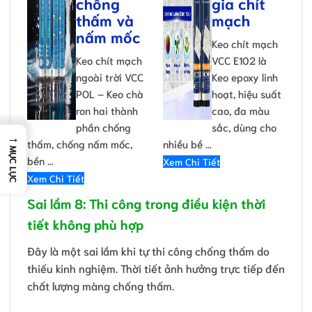
chống
gia chít
thấm và
mạch
nấm mốc
Keo chít mạch
Keo chít mạch
VCC E102 là
ngoài trời VCC
Keo epoxy linh
POL – Keo chà
hoạt, hiệu suất
ron hai thành
cao, đa màu
phần chống
sắc, dùng cho
→
thấm, chống nấm mốc,
nhiều bề …
MỤC LỤC
bền …
Xem Chi Tiết
Xem Chi Tiết
Sai lầm 8: Thi công trong điều kiện thời
tiết không phù hợp
Đây là một sai lầm khi tự thi công chống thấm do
thiếu kinh nghiệm. Thời tiết ảnh hưởng trực tiếp đến
chất lượng màng chống thấm.