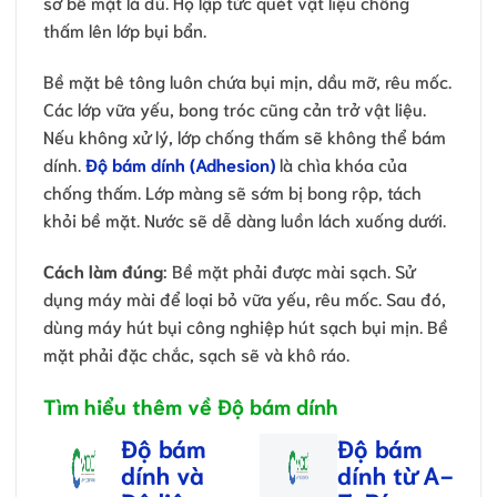
sơ bề mặt là đủ. Họ lập tức quét vật liệu chống
thấm lên lớp bụi bẩn.
Bề mặt bê tông luôn chứa bụi mịn, dầu mỡ, rêu mốc.
Các lớp vữa yếu, bong tróc cũng cản trở vật liệu.
Nếu không xử lý, lớp chống thấm sẽ không thể bám
dính.
Độ bám dính (Adhesion)
là chìa khóa của
chống thấm. Lớp màng sẽ sớm bị bong rộp, tách
khỏi bề mặt. Nước sẽ dễ dàng luồn lách xuống dưới.
Cách làm đúng
: Bề mặt phải được mài sạch. Sử
dụng máy mài để loại bỏ vữa yếu, rêu mốc. Sau đó,
dùng máy hút bụi công nghiệp hút sạch bụi mịn. Bề
mặt phải đặc chắc, sạch sẽ và khô ráo.
Tìm hiểu thêm về Độ bám dính
Độ bám
Độ bám
dính và
dính từ A-