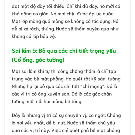
đạt một độ dày tối thiểu. Chỉ khi đủ dày, nó mới có
khả năng co giãn. Nó mới chịu được áp lực nước.
Một lớp màng quá mỏng sẽ không có tác dụng. Nó
dễ bị xé rách, thủng. Nước sẽ thấm xuyên qua như
không có lớp bảo vệ.
Sai lầm 5: Bỏ qua các chi tiết trọng yếu
(Cổ ống, góc tường)
Một sai lầm khi tự thi công chống thấm là chỉ tập
trung vào bề mặt phẳng. Họ quét rất kỹ sàn, tường.
Nhưng họ lại bỏ qua các chi tiết “chí mạng”. Đó là
các vị trí cổ ống xuyên sàn. Đó là các góc chân
tường, mối nối hai mảng bê tông.
Đây là những vị trí có sự chuyển vị, co ngót. Chúng
là nơi yếu nhất, dễ bị nứt. Nước sẽ thấm chủ yếu
qua các vị trí này. Việc chỉ quét phủ bề mặt phẳng