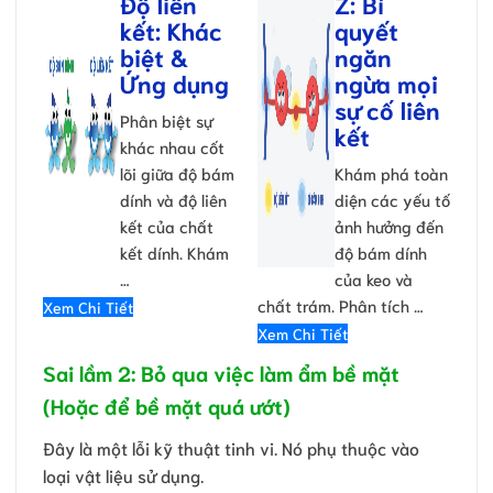
Độ liên
Z: Bí
kết: Khác
quyết
biệt &
ngăn
Ứng dụng
ngừa mọi
sự cố liên
Phân biệt sự
kết
khác nhau cốt
lõi giữa độ bám
Khám phá toàn
dính và độ liên
diện các yếu tố
kết của chất
ảnh hưởng đến
kết dính. Khám
độ bám dính
…
của keo và
chất trám. Phân tích …
Xem Chi Tiết
Xem Chi Tiết
Sai lầm 2: Bỏ qua việc làm ẩm bề mặt
(Hoặc để bề mặt quá ướt)
Đây là một lỗi kỹ thuật tinh vi. Nó phụ thuộc vào
loại vật liệu sử dụng.