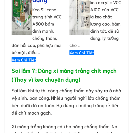
keo acrylic VCC
Keo Silicone
A100 của VCC
trung tính VCC
là keo chất
A500 bám
lượng cao, bám
dính mạnh,
dính tốt, dễ sử
chống thấm,
dụng, lý tưởng
đàn hồi cao, phù hợp mọi
cho …
bề mặt, điều …
Xem Chi Tiết
Xem Chi Tiết
Sai lầm 7: Dùng xi măng trắng chít mạch
(Thay vì keo chuyên dụng)
Sai lầm khi tự thi công chống thấm này xảy ra ở nhà
vệ sinh, ban công. Nhiều người nghĩ lớp chống thấm
bên dưới đã an toàn. Họ dùng xi măng trắng rẻ tiền
để chít mạch gạch.
Xi măng trắng không có khả năng chống thấm. Nó