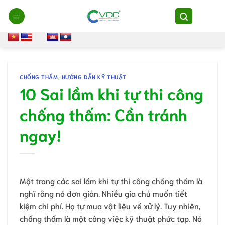
Chuyển
đến
nội
dung
CHỐNG THẤM
,
HƯỚNG DẪN KỸ THUẬT
10 Sai lầm khi tự thi công
chống thấm: Cần tránh
ngay!
Một trong các sai lầm khi tự thi công chống thấm là
nghĩ rằng nó đơn giản. Nhiều gia chủ muốn tiết
kiệm chi phí. Họ tự mua vật liệu về xử lý. Tuy nhiên,
chống thấm là một công việc kỹ thuật phức tạp. Nó