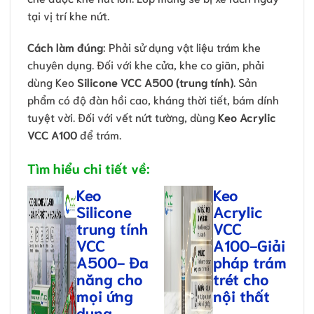
tại vị trí khe nứt.
Cách làm đúng
: Phải sử dụng vật liệu trám khe
chuyên dụng. Đối với khe cửa, khe co giãn, phải
dùng Keo
Silicone VCC A500 (trung tính)
. Sản
phẩm có độ đàn hồi cao, kháng thời tiết, bám dính
tuyệt vời. Đối với vết nứt tường, dùng
Keo Acrylic
VCC A100
để trám.
Tìm hiểu chi tiết về:
Keo
Keo
Silicone
Acrylic
trung tính
VCC
VCC
A100-Giải
A500- Đa
pháp trám
năng cho
trét cho
mọi ứng
nội thất
dụng