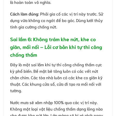
là hoàn toàn vô nghĩa.
Cách làm đúng
: Phải gia cố các vị trí này trước. Sử
dụng vữa không co ngót để bo góc. Dùng lưới thủy
tinh gia cường chống nứt.
Sai lầm 6: Không trám khe nứt, khe co
giãn, mối nối – Lỗi cơ bản khi tự thi công
chống thấm
Đây là một sai lầm khi tự thi công chống thấm cực
kỳ phổ biến. Bề mặt bê tông luôn có các vết nứt
chân chim. Các tòa nhà luôn có các khe co giãn kỹ
thuật. Các khung cửa sổ, cửa đi tạo ra mối nối với
tường.
Nước mưa sẽ xâm nhập 100% qua các vị trí này.
Không một loại vật liệu chống thấm dạng lỏng nào
che được khe nứt lớn. Lớp màng sẽ bị xé rách ngay