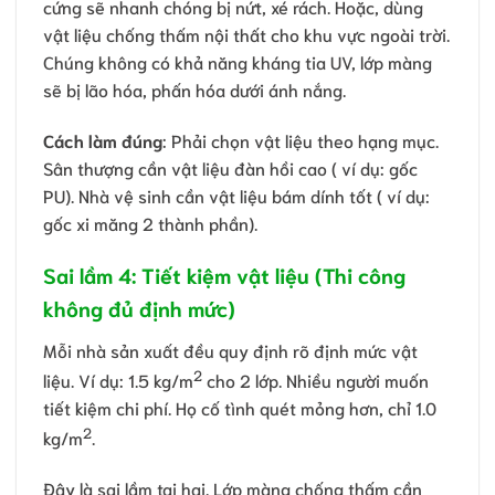
cứng sẽ nhanh chóng bị nứt, xé rách. Hoặc, dùng
vật liệu chống thấm nội thất cho khu vực ngoài trời.
Chúng không có khả năng kháng tia UV, lớp màng
sẽ bị lão hóa, phấn hóa dưới ánh nắng.
Cách làm đúng
: Phải chọn vật liệu theo hạng mục.
Sân thượng cần vật liệu đàn hồi cao ( ví dụ: gốc
PU). Nhà vệ sinh cần vật liệu bám dính tốt ( ví dụ:
gốc xi măng 2 thành phần).
Sai lầm 4: Tiết kiệm vật liệu (Thi công
không đủ định mức)
Mỗi nhà sản xuất đều quy định rõ định mức vật
2
liệu. Ví dụ: 1.5 kg/m
cho 2 lớp. Nhiều người muốn
tiết kiệm chi phí. Họ cố tình quét mỏng hơn, chỉ 1.0
2
kg/m
.
Đây là sai lầm tai hại. Lớp màng chống thấm cần