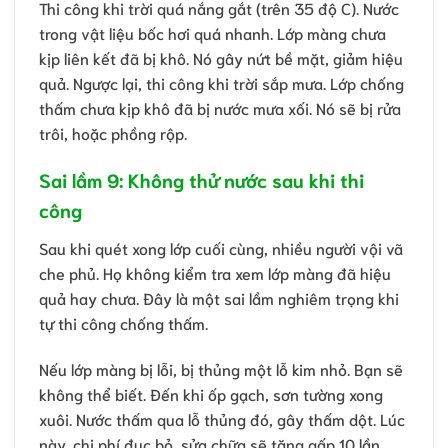
Thi công khi trời quá nắng gắt (trên 35 độ C). Nước
trong vật liệu bốc hơi quá nhanh. Lớp màng chưa
kịp liên kết đã bị khô. Nó gây nứt bề mặt, giảm hiệu
quả. Ngược lại, thi công khi trời sắp mưa. Lớp chống
thấm chưa kịp khô đã bị nước mưa xối. Nó sẽ bị rửa
trôi, hoặc phồng rộp.
Sai lầm 9: Không thử nước sau khi thi
công
Sau khi quét xong lớp cuối cùng, nhiều người vội vã
che phủ. Họ không kiểm tra xem lớp màng đã hiệu
quả hay chưa. Đây là một sai lầm nghiêm trọng khi
tự thi công chống thấm.
Nếu lớp màng bị lỗi, bị thủng một lỗ kim nhỏ. Bạn sẽ
không thể biết. Đến khi ốp gạch, sơn tường xong
xuôi. Nước thấm qua lỗ thủng đó, gây thấm dột. Lúc
này, chi phí đục bỏ, sửa chữa sẽ tăng gấp 10 lần.