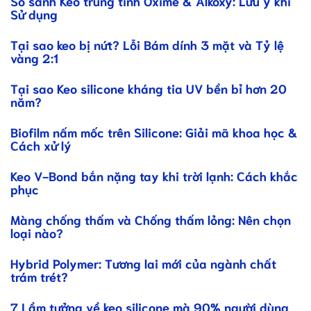
So sánh Keo trung tính Oxime & Alkoxy: Lưu ý khi
Sử dụng
Tại sao keo bị nứt? Lỗi Bám dính 3 mặt và Tỷ lệ
vàng 2:1
Tại sao Keo silicone kháng tia UV bền bỉ hơn 20
năm?
Biofilm nấm mốc trên Silicone: Giải mã khoa học &
Cách xử lý
Keo V-Bond bắn nặng tay khi trời lạnh: Cách khắc
phục
Màng chống thấm và Chống thấm lỏng: Nên chọn
loại nào?
Hybrid Polymer: Tương lai mới của ngành chất
trám trét?
7 Lầm tưởng về keo silicone mà 90% người dùng