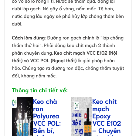
có vô số lỗ rỗng li ti. Nước sẽ thấm qua, đọng lại
dưới lớp gạch. Nó gây ố vàng, nấm mốc. Tệ hơn,
nước đọng lâu ngày sẽ phá hủy lớp chống thấm bên
dưới.
Cách làm đúng
: Đường ron gạch chính là “lớp chống
thấm thứ hai”. Phải dùng keo chít mạch 2 thành
phần chuyên dụng.
Keo chít mạch VCC E102 (Nội
thất)
và
VCC POL (Ngoại thất)
là giải pháp hoàn
hảo. Chúng tạo ra đường ron đặc, chống thấm tuyệt
đối, kháng nấm mốc.
Thông tin chi tiết về:
Keo chà
Keo chít
ron
mạch
Polyurea
Epoxy
VCC POL:
VCC E102
Bền bỉ,
– Chuyên